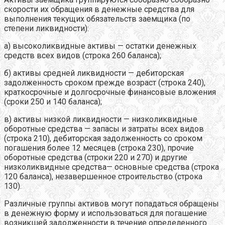
скорости их обращения в денежные средства для
выполнения текущих обязательств заемщика (по
степени ликвидности):
а) высоколиквидные активы — остатки денежных
средств всех видов (строка 260 баланса);
б) активы средней ликвидности — дебиторская
задолженность сроком прежде возраст (строка 240),
краткосрочные и долгосрочные финансовые вложения
(сроки 250 и 140 баланса);
в) активы низкой ликвидности — низколиквидные
оборотные средства — запасы и затраты всех видов
(строка 210), дебиторская задолженность со сроком
погашения более 12 месяцев (строка 230), прочие
оборотные средства (строки 220 и 270) и другие
низколиквидные средства— основные средства (строка
120 баланса), незавершенное строительство (строка
130).
Различные группы активов могут попадаться обращены
в денежную форму и использоваться для погашение
возникшей задолженности в течение определенного