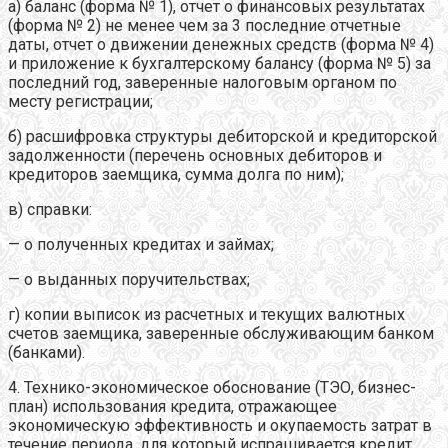
а) баланс (форма № 1), отчет о финансовых результатах
(форма № 2) не менее чем за 3 последние отчетные
даты, отчет о движении денежных средств (форма № 4)
и приложение к бухгалтерскому балансу (форма № 5) за
последний год, заверенные налоговым органом по
месту регистрации;
б) расшифровка структуры дебиторской и кредиторской
задолженности (перечень основных дебиторов и
кредиторов заемщика, сумма долга по ним);
в) справки:
— о полученных кредитах и займах;
— о выданных поручительствах;
г) копии выписок из расчетных и текущих валютных
счетов заемщика, заверенные обслуживающим банком
(банками).
4. Технико-экономическое обоснование (ТЭО, бизнес-
план) использования кредита, отражающее
экономическую эффективность и окупаемость затрат в
течение периода, для который испрашивается кредит.