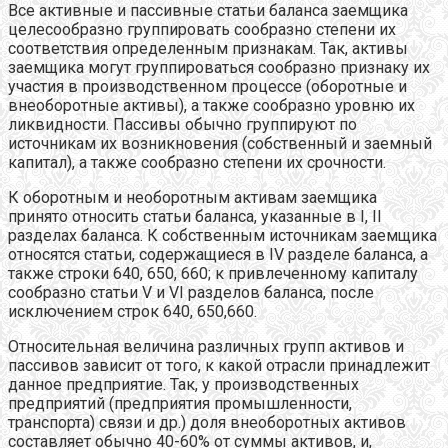
Все активные и пассивные статьи баланса заемщика
целесообразно группировать сообразно степени их
соответствия определенным признакам. Так, активы
заемщика могут группироваться сообразно признаку их
участия в производственном процессе (оборотные и
внеоборотные активы), а также сообразно уровню их
ликвидности. Пассивы обычно группируют по
источникам их возникновения (собственный и заемный
капитал), а также сообразно степени их срочности.
К оборотным и необоротным активам заемщика
принято относить статьи баланса, указанные в I, II
разделах баланса. К собственным источникам заемщика
относятся статьи, содержащиеся в IV разделе баланса, а
также строки 640, 650, 660; к привлеченному капиталу
сообразно статьи V и VI разделов баланса, после
исключением строк 640, 650,660.
Относительная величина различных групп активов и
пассивов зависит от того, к какой отрасли принадлежит
данное предприятие. Так, у производственных
предприятий (предприятия промышленности,
транспорта) связи и др.) доля внеоборотных активов
составляет обычно 40-60% от суммы активов, и,