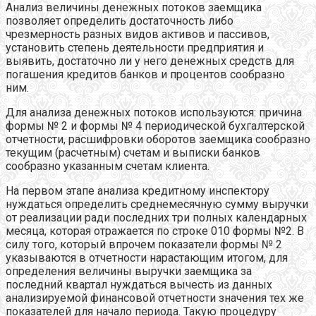
Анализ величины денежных потоков заемщика
позволяет определить достаточность либо
чрезмерность разных видов активов и пассивов,
установить степень деятельности предприятия и
выявить, достаточно ли у него денежных средств для
погашения кредитов банков и процентов сообразно
ним.
Для анализа денежных потоков используются: причина
формы № 2 и формы № 4 периодической бухгалтерской
отчетности, расшифровки оборотов заемщика сообразно
текущим (расчетным) счетам и выписки банков
сообразно указанным счетам клиента.
На первом этапе анализа кредитному инспектору
нуждаться определить среднемесячную сумму выручки
от реализации ради последних три полных календарных
месяца, которая отражается по строке 010 формы №2. В
силу того, который впрочем показатели формы № 2
указываются в отчетности нарастающим итогом, для
определения величины выручки заемщика за
последний квартал нуждаться вычесть из данных
анализируемой финансовой отчетности значения тех же
показателей для начало периода. Такую процедуру