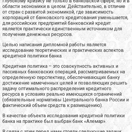
глубокому кризису не только в банковской сфере, но и в
области экономики в целом. Действительно, в отличие
от стран с развитой экономикой, где зависимость
корпораций от банковского кредитования уменьшается,
для российских предприятий банковский кредит
является практически единственным источником для
получения денежных ресурсов.
Целью написания дипломной работы является
исследование теоретических и практических аспектов
кредитной политики банка.
Кредитная политика – это совокупность активных и
пассивных банковских операций, рассматриваемых на
определенную перспективу, обеспечивающих банку
достижение намеченных целей и позволяющих решить
задачу оптимального распределения кредитного
ресурса в условиях реально имеющихся ограничений
(обязательные нормативы Центрального банка России и
фактический объем средств к размещению).
В качестве объекта исследования кредитной политики
банка на практике был выбран банк «Алемар».
В связи с этим перед нами стояли следующие задачи: