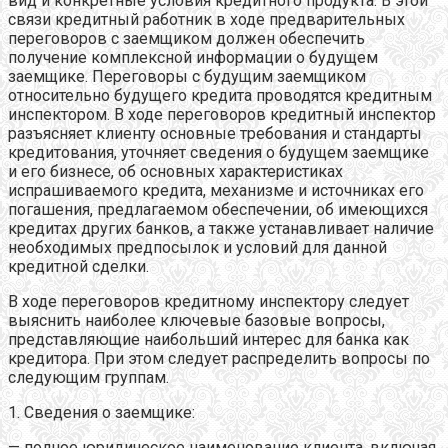
вид и конкретные условия кредитного продукта. В этой
связи кредитный работник в ходе предварительных
переговоров с заемщиком должен обеспечить
получение комплексной информации о будущем
заемщике. Переговоры с будущим заемщиком
относительно будущего кредита проводятся кредитным
инспектором. В ходе переговоров кредитный инспектор
разъясняет клиенту основные требования и стандарты
кредитования, уточняет сведения о будущем заемщике
и его бизнесе, об основных характеристиках
испрашиваемого кредита, механизме и источниках его
погашения, предлагаемом обеспечении, об имеющихся
кредитах других банков, а также устанавливает наличие
необходимых предпосылок и условий для данной
кредитной сделки.
В ходе переговоров кредитному инспектору следует
выяснить наиболее ключевые базовые вопросы,
представляющие наибольший интерес для банка как
кредитора. При этом следует распределить вопросы по
следующим группам.
1. Сведения о заемщике:
— полное юридическое наименование клиента, включая