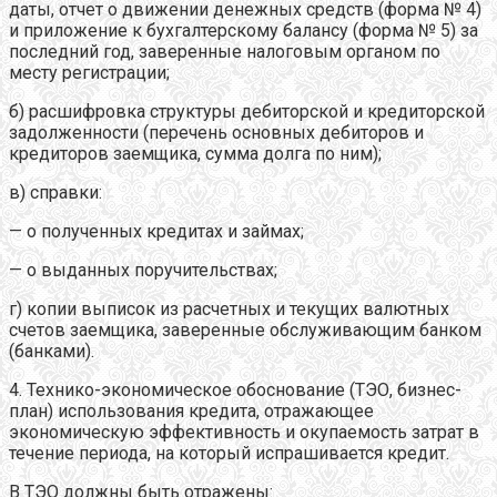
даты, отчет о движении денежных средств (форма № 4)
и приложение к бухгалтерскому балансу (форма № 5) за
последний год, заверенные налоговым органом по
месту регистрации;
б) расшифровка структуры дебиторской и кредиторской
задолженности (перечень основных дебиторов и
кредиторов заемщика, сумма долга по ним);
в) справки:
— о полученных кредитах и займах;
— о выданных поручительствах;
г) копии выписок из расчетных и текущих валютных
счетов заемщика, заверенные обслуживающим банком
(банками).
4. Технико-экономическое обоснование (ТЭО, бизнес-
план) использования кредита, отражающее
экономическую эффективность и окупаемость затрат в
течение периода, на который испрашивается кредит.
В ТЭО должны быть отражены: