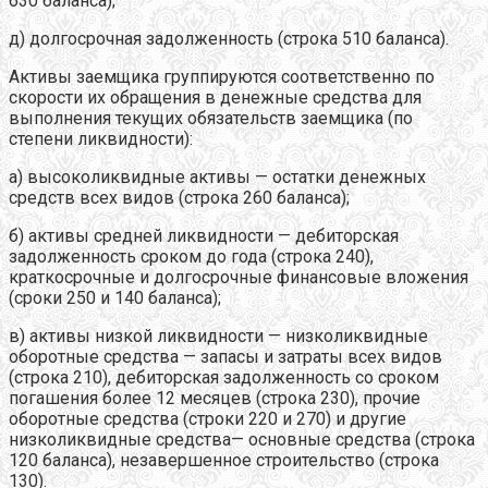
630 баланса);
д) долгосрочная задолженность (строка 510 баланса).
Активы заемщика группируются соответственно по
скорости их обращения в денежные средства для
выполнения текущих обязательств заемщика (по
степени ликвидности):
а) высоколиквидные активы — остатки денежных
средств всех видов (строка 260 баланса);
б) активы средней ликвидности — дебиторская
задолженность сроком до года (строка 240),
краткосрочные и долгосрочные финансовые вложения
(сроки 250 и 140 баланса);
в) активы низкой ликвидности — низколиквидные
оборотные средства — запасы и затраты всех видов
(строка 210), дебиторская задолженность со сроком
погашения более 12 месяцев (строка 230), прочие
оборотные средства (строки 220 и 270) и другие
низколиквидные средства— основные средства (строка
120 баланса), незавершенное строительство (строка
130).