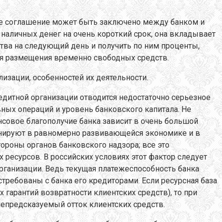
ое соглашение может быть заключено между банком и
аличных денег на очень короткий срок, она вкладывает
тва на следующий день и получить по ним проценты,
ля размещения временно свободных средств.
изации, особенностей их деятельности.
едитной организации отводится недостаточно серьезное
ных операций и уровень банковского капитала. Не
ансовое благополучие банка зависит в очень большой
ионируют в равномерно развивающейся экономике и в
ороны органов банковского надзора; все это
ресурсов. В российских условиях этот фактор следует
рганизации. Ведь текущая платежеспособность банка
требованы с банка его кредиторами. Если ресурсная база
х гарантий возвратности клиентских средств), то при
епредсказуемый отток клиентских средств.