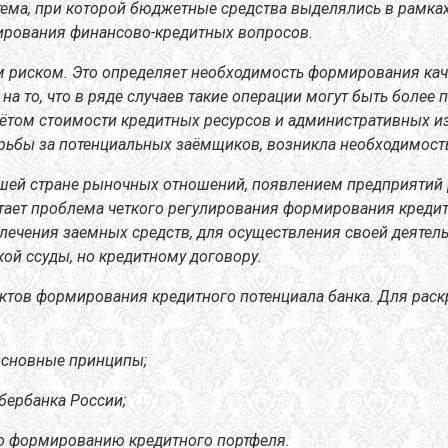
ема, при которой бюджетные средства выделялись в рамках
лирования финансово-кредитных вопросов.
 риском. Это определяет необходимость формирования каче
а то, что в ряде случаев такие операции могут быть более
чётом стоимости кредитных ресурсов и административных из
рьбы за потенциальных заёмщиков, возникла необходимость
шей стране рыночных отношений, появлением предприятий р
тает проблема четкого регулирования формирования кредит
лечения заемных средств, для осуществления своей деятел
ой ссуды, но кредитному договору.
ктов формирования кредитного потенциала банка.
Для раск
 основные принципы;
бербанка России;
по формированию кредитного портфеля.