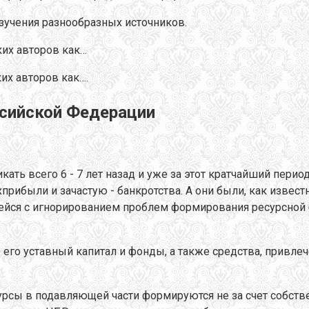
изучения разнообразных источников.
ких авторов как…
их авторов как….
ссийской Федерации
ать всего 6 - 7 лет назад и уже за этот кратчайший пер
хприбыли и зачастую - банкротства. А они были, как извес
ейся с игнорированием проблем формирования ресурсной 
 его уставный капитал и фонды, а также средства, привл
сурсы в подавляющей части формируются не за счет собств