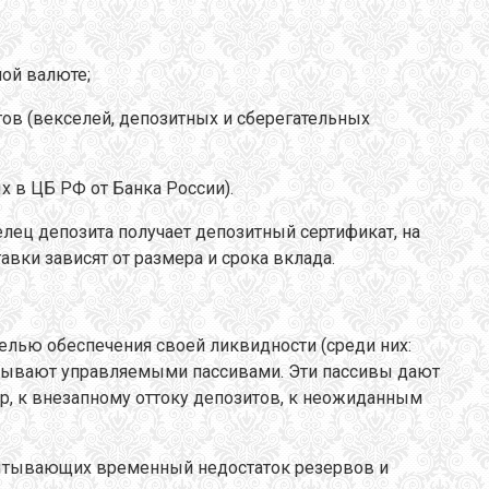
ной валюте;
тов (векселей, депозитных и сберегательных
х в ЦБ РФ от Банка России).
лец депозита получает депозитный сертификат, на
вки зависят от размера и срока вклада.
елью обеспечения своей ликвидности (среди них:
называют управляемыми пассивами. Эти пассивы дают
, к внезапному оттоку депозитов, к неожиданным
спытывающих временный недостаток резервов и