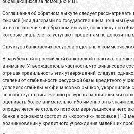
обращающихся за помощью к ЦБ.
Соглашения об обратном выкупе следует рассматривать 
фирмой (или дилерами по государственным ценным бумаг
их в соглашение об обратном выкупе, поскольку оно об
которые лишь слегка уступают процентам по депозитны
Структура банковских ресурсов отдельных коммерческих 
В зарубежной и российской банковской практике оценке 
внимание. Утверждается, в частности, что финансовое с
отрицая правильность этих утверждений, следует, однако
степени от стабильности ресурсной базы кредитного уч
условиях стабильных финансовых рынков, укоренились с
способствует привлечению ресурсов на длительный срок 
оценивать более внимательно, ибо именно он в значител
определяется не столько потоком вернувшихся в него ак
банка в основном состоит из «коротких» пассивов (1-3 ме
возникновении у кредитного учреждения малейших проб