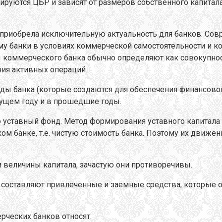
ируются ЦБР и зависят от размеров собственного капитал
риобрела исключительную актуальность для банков. Совре
му банки в условиях коммерческой самостоятельности и 
ы коммерческого банка обычно определяют как совокупно
ия активных операций.
нды банка (которые создаются для обеспечения финансово
екущем году и в прошедшие годы.
о уставный фонд. Метод формирования уставного капитала
м банке, т.е. чистую стоимость банка. Поэтому их движен
 величины капитала, зачастую они противоречивы.
оставляют привлеченные и заемные средства, которые об
рческих банков относят: