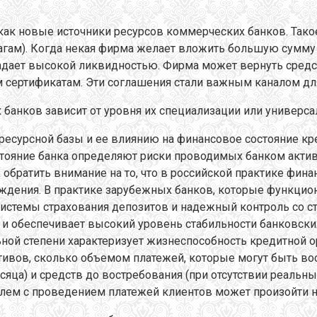
как новые источники ресурсов коммерческих банков. Так
ам). Когда некая фирма желает вложить большую сумму н
ладает высокой ликвидностью. Фирма может вернуть средс
м сертификатам. Эти соглашения стали важным каналом д
банков зависит от уровня их специализации или универсал
ресурсной базы и ее влиянию на финансовое состояние кр
остояние банка определяют риски проводимых банком актив
, обратить внимание на то, что в российской практике фин
реждения. В практике зарубежных банков, которые функц
истемы страхования депозитов и надежный контроль со ст
и обеспечивает высокий уровень стабильности банковских 
ьной степени характеризует жизнеспособность кредитной о
тивов, сколько объемом платежей, которые могут быть вос
сяца) и средств до востребования (при отсутствии реальны
лем с проведением платежей клиентов может произойти н