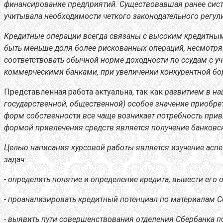
финансирование предприятий. Существовавшая ранее сист
учитывала необходимости четкого законодательного регу
Кредитные операции всегда связаны с высоким кредитным
быть меньше доля более рискованных операций, несмотря н
соответствовать обычной норме доходности по ссудам с у
коммерческими банками, при увеличении конкурентной бо
Представленная работа актуальна, так как
развитием в на
государственной, общественной) особое значение приобре
форм собственности все чаще возникает потребность прив
формой привлечения средств является получение банковск
Целью написания курсовой работы является изучение аспе
задач:
- определить понятие и определение кредита, вывести его
- проанализировать кредитный потенциал по материалам С
- выявить пути совершенствования отделения Сбербанка 