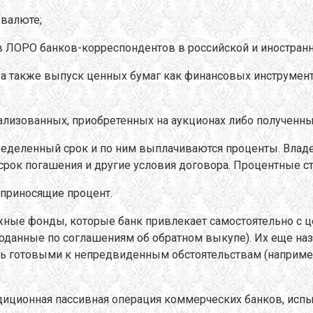
 валюте;
тов ЛОРО банков-корреспондентов в российской и иностран
, а также выпуск ценных бумаг как финансовых инструмен
ализованных, приобретенных на аукционах либо полученны
ределенный срок и по ним выплачиваются проценты. Владе
рок погашения и другие условия договора. Процентные ста
 приносящие процент.
ные фонды, которые банк привлекает самостоятельно с ц
проданные по соглашениям об обратном выкупе). Их еще 
ь готовыми к непредвиденным обстоятельствам (например
радиционная пассивная операция коммерческих банков, и