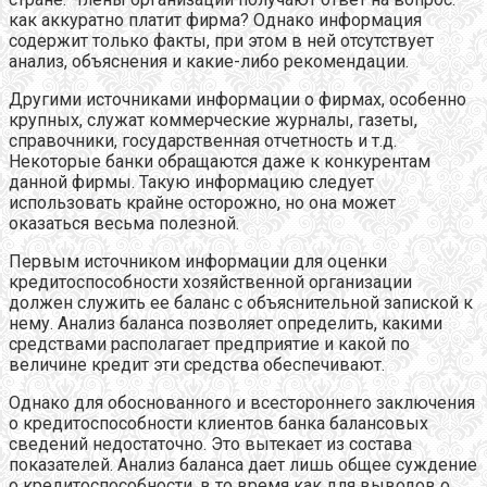
как аккуратно платит фирма? Однако информация
содержит только факты, при этом в ней отсутствует
анализ, объяснения и какие-либо рекомендации.
Другими источниками информации о фирмах, особенно
крупных, служат коммерческие журналы, газеты,
справочники, государственная отчетность и т.д.
Некоторые банки обращаются даже к конкурентам
данной фирмы. Такую информацию следует
использовать крайне осторожно, но она может
оказаться весьма полезной.
Первым источником информации для оценки
кредитоспособности хозяйственной организации
должен служить ее баланс с объяснительной запиской к
нему. Анализ баланса позволяет определить, какими
средствами располагает предприятие и какой по
величине кредит эти средства обеспечивают.
Однако для обоснованного и всестороннего заключения
о кредитоспособности клиентов банка балансовых
сведений недостаточно. Это вытекает из состава
показателей. Анализ баланса дает лишь общее суждение
о кредитоспособности, в то время как для выводов о