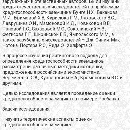
зарубежных и отечественных авторов. Были изучены
труды отечественных исследователей по проблемам
кредитоспособности заемщика: Бунге Н.Х., Баканова
М.И., Ефимовой Х.В, Кирисюка Г.М., Ляховского В.С.,
Лаврушина О.И., Мамоновой И.Д., Новиковой В.В.,
Пановой Г.С., Сахаровой М.О., Соколинский Н.Э.,
Фетисова Г.Г., Ширинской Е.Б., Ямпольского М.М., а
также зарубежных исследователей – Дж. Синки, Мак
Нотона, Портера Р.С., Рида Э., Хелферта Э.
В процессе изучения рейтингового подхода для
определения кредитоспособности заемщиков
рассмотрены различные методики их оценки,
предложенные российскими экономистами:
Веремеенко С.А., Кузнецовым Н.А., Кромоновым В.С. и
другими.
Целью исследования является проведение оценки
кредитоспособности заемщика на примере Росбанка.
Задачи исследования:
- изучить теоретические аспекты оценки
кредитоспособности заемщика