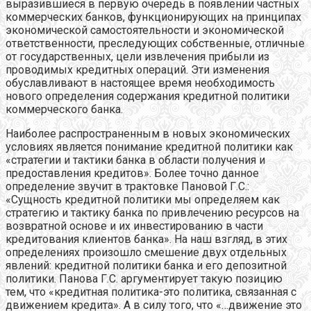
выразившиеся в первую очередь в появлении частных
коммерческих банков, функционирующих на принципах
экономической самостоятельности и экономической
ответственности, преследующих собственные, отличные
от государственных, цели извлечения прибыли из
проводимых кредитных операций. Эти изменения
обуславливают в настоящее время необходимость
нового определения содержания кредитной политики
коммерческого банка.
Наиболее распространенным в новых экономических
условиях является понимание кредитной политики как
«стратегии и тактики банка в области получения и
предоставления кредитов». Более точно данное
определение звучит в трактовке Пановой Г.С.:
«Сущность кредитной политики мы определяем как
стратегию и тактику банка по привлечению ресурсов на
возвратной основе и их инвестированию в части
кредитования клиентов банка». На наш взгляд, в этих
определениях произошло смешение двух отдельных
явлений: кредитной политики банка и его депозитной
политики. Панова Г.С. аргументирует такую позицию
тем, что «кредитная политика-это политика, связанная с
движением кредита». А в силу того, что «…движение это