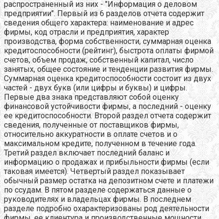
распространенный из них - "Информация о деловом
предприятии". Первый из 6 разделов отчета содержит
сведения общего характера: наименование и адрес
фирмы, код отрасли и предприятия, характер
производства, форма собственности, суммарная оценка
кредитоспособности (рейтинг), быстрота оплаты фирмой
счетов, объем продаж, собственный капитал, число
занятых, общее состояние и тенденции развития фирмы.
Суммарная оценка кредитоспособности состоит из двух
частей - двух букв (или цифры и буквы) и цифры.
Первые два знака представляют собой оценку
финансовой устойчивости фирмы, а последний - оценку
ее кредитоспособности. Второй раздел отчета содержит
сведения, полученные от поставщиков фирмы,
относительно аккуратности в оплате счетов и о
максимальном кредите, полученном в течение года.
Третий раздел включает последний баланс и
информацию о продажах и прибыльности фирмы (если
таковая имеется). Четвертый раздел показывает
обычный размер остатка на депозитном счете и платежи
по ссудам. В пятом разделе содержаться данные о
руководителях и владельцах фирмы. В последнем
разделе подробно охарактеризованы род деятельности
фирмы, ее клиентура и производственные мощности.