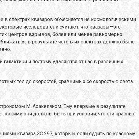
ние в спектрах квазаров объясняется не космологическими
 некоторые исследователи считают, что квазары—это
огих центров взрывов, более или менее равномерно
лижаться, в результате чего в их спектрах должно было
жено.
галактики и поэтому удаляются от нас в различных
тных тел до скоростей, сравнимых со скоростью света.
строномом М. Аракеляном. Ему впервые в результате
ы, какими они должны быть при условии, что эти красные
ниями квазара ЗС 297, который, если судить по красному