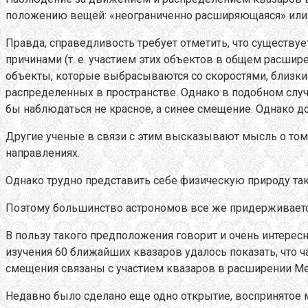
положению вещей: «неограниченно расширяющаяся» или
Правда, справедливость требует отметить, что существуе
причинами (т. е. участием этих объектов в общем расшир
объекты, которые выбрасываются со скоростями, близким
распределенных в пространстве. Однако в подобном случ
бы наблюдаться не красное, а синее смещение. Однако д
Другие ученые в связи с этим высказывают мысль о том,
направлениях.
Однако трудно представить себе физическую природу так
Поэтому большинство астрономов все же придерживаетс
В пользу такого предположения говорит и очень интере
изучения 60 ближайших квазаров удалось показать, что 
смещения связаны с участием квазаров в расширении Ме
Недавно было сделано еще одно открытие, воспринятое м