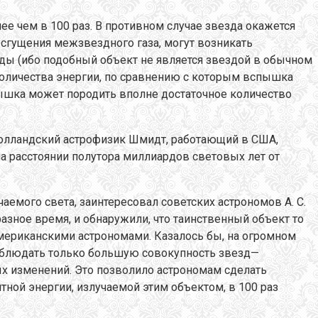
ее чем в 100 раз. В противном случае звезда окажется
 сгущения межзвездного газа, могут возникать
зды (ибо подобный объект не является звездой в обычном
количества энергии, по сравнению с которым вспышка
ышка может породить вполне достаточное количество
голландский астрофизик Шмидт, работающий в США,
на расстоянии полутора миллиардов световых лет от
емого света, заинтересовал советских астрономов А. С.
азное время, и обнаружили, что таинственный объект то
мериканскими астрономами. Казалось бы, на огромном
аблюдать только большую совокупность звезд—
х изменений. Это позволило астрономам сделать
тной энергии, излучаемой этим объектом, в 100 раз