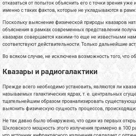
отказаться от попыток объяснить его с точки зрения уже 
именно с таких фактов, которые не укладываются в рамк
Поскольку выяснение физической природы квазаров натал
объяснения в рамках современных представлении получить
квазарах совершается какими-то еще не известными нам 
соответствуют действительности. Только дальнейшие ас
Во всяком случае, не исключена возможность того, что о
Квазары и радиогалактики
Прежде всего необходимо установить, являются ли кваз
называемых галактических ядрах, т. е. центральных сгу
тщательнейшим образом проанализировать существующие
выяснить физическую сущность процессов, происходящих
Не так давно было обнаружено, что один из первых отк
Шкловского мощность этого излучения примерно в 100 р
что источник инфракрасного излучения совпадает с опти