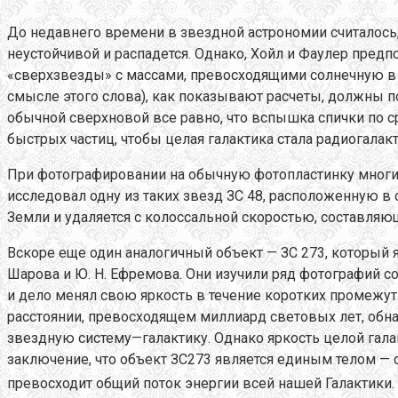
До недавнего времени в звездной астрономии считалось,
неустойчивой и распадется. Однако, Хойл и Фаулер предп
«сверхзвезды» с массами, превосходящими солнечную в с
смысле этого слова), как показывают расчеты, должны 
обычной сверхновой все равно, что вспышка спички по 
быстрых частиц, чтобы целая галактика стала радиогалак
При фотографировании на обычную фотопластинку многие
исследовал одну из таких звезд ЗС 48, расположенную в 
Земли и удаляется с колоссальной скоростью, составляю
Вскоре еще один аналогичный объект — ЗС 273, который 
Шарова и Ю. Н. Ефремова. Они изучили ряд фотографий с
и дело менял свою яркость в течение коротких промежу
расстоянии, превосходящем миллиард световых лет, об
звездную систему—галактику. Однако яркость целой гал
заключение, что объект ЗС273 является единым телом — с
превосходит общий поток энергии всей нашей Галактики. 