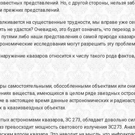
известных представлений. Но, с другой стороны, нельзя заб
и прежних представлений.
кивается на существенные трудности, мы вправе уже сейча
 не удастся? Очевидно, это будет означать, что переход 
путями либо наши представления о самой природе квазаро
трономические исследования могут разрешить эту проблем
бнаружение квазаров относится к числу такого рода факт
ары самостоятельными, обособленными объектами или они
щениях вещества, имеющихся в целом ряде звездных остро
 в настоящее время данные астрономических и радиоастр
 в квазизвездных объектах.
рытых астрономами квазаров, ЗС 273, обладает довольно 
аз превосходит мощность светового излучения ЗС273. Ана
ческим ядром квазара. Это наводит на мысль, что инфракр