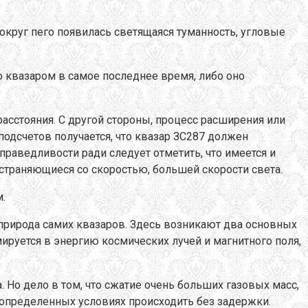
вокруг пего появилась светящаяся туманность, угловые
 квазаром в самое последнее время, либо оно
расстояния. С другой стороны, процесс расширения или
одсчетов получается, что квазар ЗС287 должен
справедливости ради следует отметить, что имеется и
страняющиеся со скоростью, большей скорости света.
.
я природа самих квазаров. Здесь возникают два основных
руется в энергию космических лучей и магнитного поля,
 Но дело в том, что сжатие очень больших газовых масс,
 определенных условиях происходить без задержки.