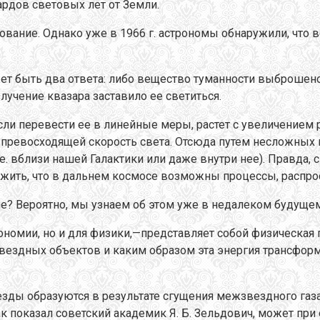
рдов световых лет от Земли.
зование. Однако уже в 1966 г. астрономы обнаружили, что 
ет быть два ответа: либо вещество туманности выброшено
злучение квазара заставило ее светиться.
сли перевести ее в линейные меры, растет с увеличением 
 превосходящей скорость света. Отсюда путем несложных п
 е. вблизи нашей Галактики или даже внутри нее). Правда, 
ожить, что в дальнем космосе возможны процессы, распро
ие? Вероятно, мы узнаем об этом уже в недалеком будущем
трономии, но и для физики,—представляет собой физическа
ездных объектов и каким образом эта энергия трансформи
зды образуются в результате сгущения межзвездного газа.
к показал советский академик Я. Б. Зельдович, может при