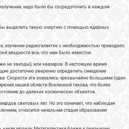
 излучения, надо было бы сосредоточить в каждом
ы выделить такую энергию с помощью ядерных
и, изучение радиогалактик с необходимостью приводило
оей мощности все, что нам было известно.
же не звезды), или квазаров. В настоящее время
яющие достаточно уверенно определить смещение
ве. Скорости эти оказались чрезвычайно большими (один
ирения нашей области Вселенной такова, что более
сстояние до далеких космических объектов.
ардов световых лет. Но это означает, что наблюдая
лениям, относится начальная стадия образования
, какая модель Метагалактики ближе к реальному