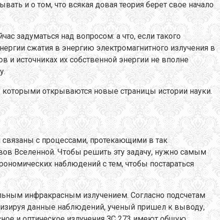
ывать и о том, что всякая довая теория берет свое начало
с задуматься над вопросом: а что, если такого
энергии сжатия в энергию электромагнитного излучения в
в и источниках их собственной энергии не вполне
у.
ов, которыми открываются новые страницы истории науки.
 связаны с процессами, протекающими в так
вов Вселенной. Чтобы решить эту задачу, нужно самым
ономических наблюдений с тем, чтобы постараться
сильным инфракрасным излучением. Согласно подсчетам
лизируя данные наблюдений, ученый пришел к выводу,
асное и оптическое излучения ЗС 273 имеют общую