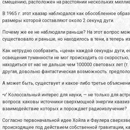
смещению, расположен на расстоянии нескольких миллиа
В 1965 г. этот квазар наблюдался как обособленное обра
размеры которой составляют около 2 секунд дуги.
Почему же ее не наблюдали раньше? На этот вопрос мож
существовало и раньше, но находилось в тени, а теперь и
Как нетрудно сообразить, «цена» каждой секунды дуги, е
освещения туманности не мог происходить со скоростью,
находиться от нас не дальше чем 100000 световых лет (т.
другая, довольно фантастическая возможность: предпол
А может быть, существует и какое-либо третье объяснен
•v' Колоссальный интерес для науки, — не только для ас
вопроса: каковы источники сверхмощной энергии квазизв
взаимодействие которых и порождает радиоизлучение?
Согласно первоначальной идее Хойла и Фаулера сверхзве
происходящее под действием собственной гравитации, ка