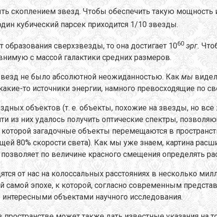
быть скоплением звезд. Чтобы обеспечить такую мощность
дин кубический парсек приходится 1/10 звезды.
60
 образования сверхзвезды, то она достигает 10
эрг.
Чтоб
внимую с массой галактики средних размеров.
рхзвезд не было абсолютной неожиданностью. Как
мы
видел
какие-то источники энергии, намного превосходящие по св
ных объектов (т. е. объекты, похожие на звезды, но все 
яти из них удалось получить оптические спектры, позвол
с которой загадочные объекты перемещаются в пространст
щей 80% скорости света). Как мы уже знаем, картина расш
 позволяет по величине красного смещения определять ра
ся от нас на колоссальных расстояниях в несколько милли
й самой эпохе, к которой, согласно современным представ
о интересными объектами научного исследования.
пространстве может также дать известные указания на то