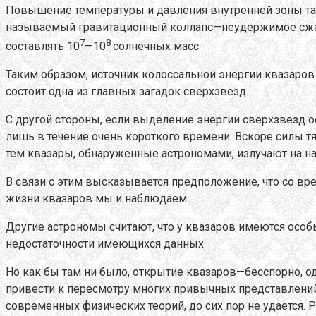
Повышение температуры и давления внутренней зоны так
называемый гравитационный коллапс—неудержимое сжати
7
8
составлять 10
—10
солнечных масс.
Таким образом, источник колоссальной энергии квазаров 
состоит одна из главных загадок сверхзвезд.
С другой стороны, если выделение энергии сверхзвезд ос
лишь в течение очень короткого времени. Вскоре силы 
тем квазары, обнаруженные астрономами, излучают на на
В связи с этим высказывается предположение, что со вр
жизни квазаров мы и наблюдаем.
Другие астрономы считают, что у квазаров имеются особ
недостаточности имеющихся данных.
Но как бы там ни было, открытие квазаров—бесспорно, о
привести к пересмотру многих привычных представлений.
современных физических теорий, до сих пор не удается. 