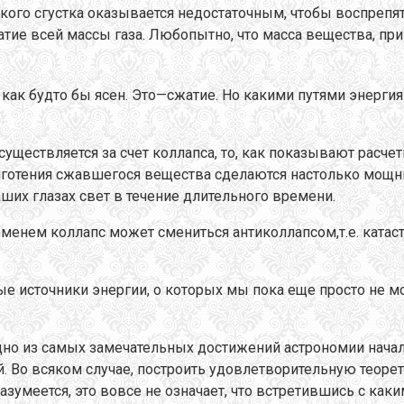
ого сгустка оказывается недостаточным, чтобы воспрепя
е всей массы газа. Любопытно, что масса вещества, при
как будто бы ясен. Это—сжатие. Но какими путями энергия
уществляется за счет коллапса, то, как показывают расче
тяготения сжавшегося вещества сделаются настолько мощн
ших глазах свет в течение длительного времени.
еменем коллапс может смениться антиколлапсом,т.е. катас
ые источники энергии, о которых мы пока еще просто не м
дно из самых замечательных достижений астрономии нача
 Во всяком случае, построить удовлетворительную теорети
Разумеется, это вовсе не означает, что встретившись с к