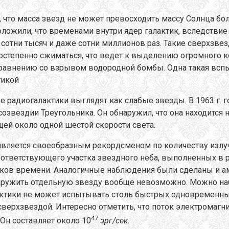
 что масса звезд не может превосходить массу Солнца бол
оложили, что временами внутри ядер галактик, вследствие
отни тысяч и даже сотни миллионов раз. Такие сверхзве
постепенно сжиматься, что ведет к выделению огромного 
сравнению со взрывом водородной бомбы. Одна такая всп
тикой
 радиогалактики выглядят как слабые звезды. В 1963 г. 
созвездии Треугольника. Он обнаружил, что она находится 
щей около одной шестой скорости света.
является своеобразным рекордсменом по количеству излуча
оответствующего участка звездного неба, выполненных в р
тков времени. Аналогичные наблюдения были сделаны и а
наружить отдельную звезду вообще невозможно. Можно н
актики не может испытывать столь быстрых одновременны
верхзвездой. Интересно отметить, что поток электромагни
47
Он составляет около 10
эрг/сек.