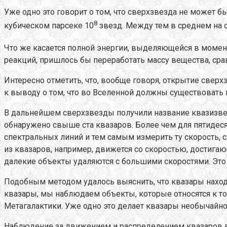
Уже одно это говорит о том, что сверхзвезда не может 
8
кубическом парсеке 10
звезд. Между тем в среднем на о
Что же касается полной энергии, выделяющейся в момент
реакций, пришлось бы переработать массу вещества, сра
Интересно отметить, что, вообще говоря, открытие све
к выводу о том, что во Вселенной должны существовать 
В дальнейшем сверхзвезды получили название квазизвезд
обнаружено свыше ста квазаров. Более чем для пятидес
спектральных линий и тем самым измерить ту скорость, 
из квазаров, например, движется со скоростью, достигаю
далекие объекты удаляются с большими скоростями. Это
Подобным методом удалось выяснить, что квазары находят
квазары, мы наблюдаем объекты, которые относятся к то
Метагалактики. Уже одно это делает квазары необычайн
Наблюдение за движением и распределением квазаров в 