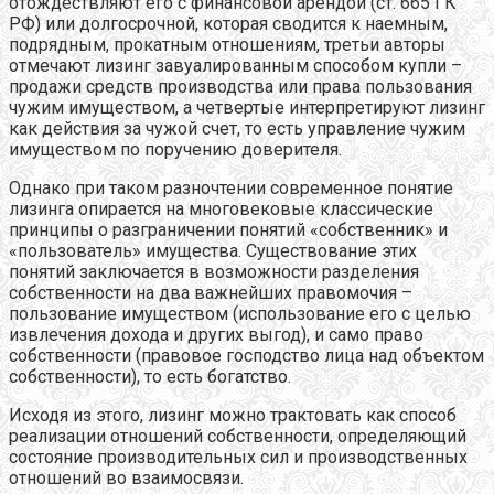
отождествляют его с финансовой арендой (ст. 665 ГК
РФ) или долгосрочной, которая сводится к наемным,
подрядным, прокатным отношениям, третьи авторы
отмечают лизинг завуалированным способом купли –
продажи средств производства или права пользования
чужим имуществом, а четвертые интерпретируют лизинг
как действия за чужой счет, то есть управление чужим
имуществом по поручению доверителя.
Однако при таком разночтении современное понятие
лизинга опирается на многовековые классические
принципы о разграничении понятий «собственник» и
«пользователь» имущества. Существование этих
понятий заключается в возможности разделения
собственности на два важнейших правомочия –
пользование имуществом (использование его с целью
извлечения дохода и других выгод), и само право
собственности (правовое господство лица над объектом
собственности), то есть богатство.
Исходя из этого, лизинг можно трактовать как способ
реализации отношений собственности, определяющий
состояние производительных сил и производственных
отношений во взаимосвязи.