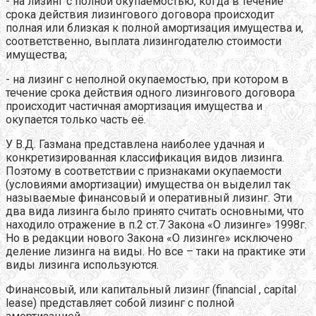
- на лизинг с полной окупаемостью, когда в течение
срока действия лизингового договора происходит
полная или близкая к полной амортизация имущества и,
соответственно, выплата лизингодателю стоимости
имущества;
- на лизинг с неполной окупаемостью, при котором в
течение срока действия одного лизингового договора
происходит частичная амортизация имущества и
окупается только часть её.
У В.Д. Газмана представлена наиболее удачная и
конкретизированная классификация видов лизинга.
Поэтому в соответствии с признаками окупаемости
(условиями амортизации) имущества он выделил так
называемые финансовый и оперативный лизинг. Эти
два вида лизинга было принято считать основными, что
находило отражение в п.2 ст.7 Закона «О лизинге» 1998г.
Но в редакции нового Закона «О лизинге» исключено
деление лизинга на виды. Но все – таки на практике эти
виды лизинга используются.
Финансовый, или капитальный лизинг (financial , capital
lease) представляет собой лизинг с полной