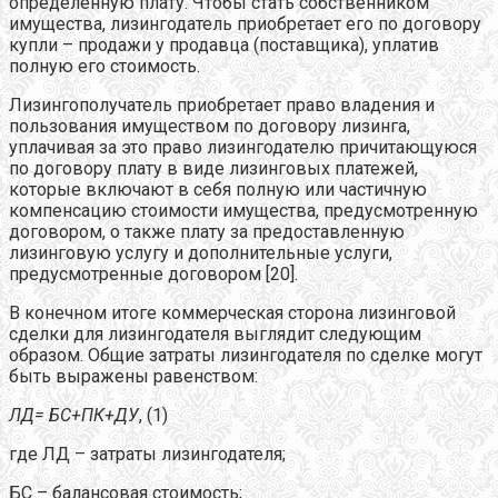
определенную плату. Чтобы стать собственником
имущества, лизингодатель приобретает его по договору
купли – продажи у продавца (поставщика), уплатив
полную его стоимость.
Лизингополучатель приобретает право владения и
пользования имуществом по договору лизинга,
уплачивая за это право лизингодателю причитающуюся
по договору плату в виде лизинговых платежей,
которые включают в себя полную или частичную
компенсацию стоимости имущества, предусмотренную
договором, о также плату за предоставленную
лизинговую услугу и дополнительные услуги,
предусмотренные договором [20].
В конечном итоге коммерческая сторона лизинговой
сделки для лизингодателя выглядит следующим
образом. Общие затраты лизингодателя по сделке могут
быть выражены равенством:
ЛД= БС+ПК+ДУ
, (1)
где ЛД – затраты лизингодателя;
БС – балансовая стоимость;