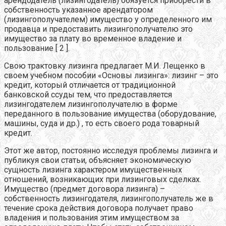
арендодатель (лизингодатель) обязуется приобрести в
собственность указанное арендатором
(лизингополучателем) имущество у определенного им
продавца и предоставить лизингополучателю это
имущество за плату во временное владение и
пользование [ 2 ].
Свою трактовку лизинга предлагает М.И. Лещенко в
своем учебном пособии «Основы лизинга»: лизинг – это
кредит, который отличается от традиционной
банковской ссуды тем, что предоставляется
лизингодателем лизингополучателю в форме
переданного в пользование имущества (оборудование,
машины, суда и др.) , то есть своего рода товарный
кредит.
Этот же автор, постоянно исследуя проблемы лизинга и
публикуя свои статьи, объясняет экономическую
сущность лизинга характером имущественных
отношений, возникающих при лизинговых сделках.
Имущество (предмет договора лизинга) –
собственность лизингодателя, лизингополучатель же в
течение срока действия договора получает право
владения и пользования этим имуществом за