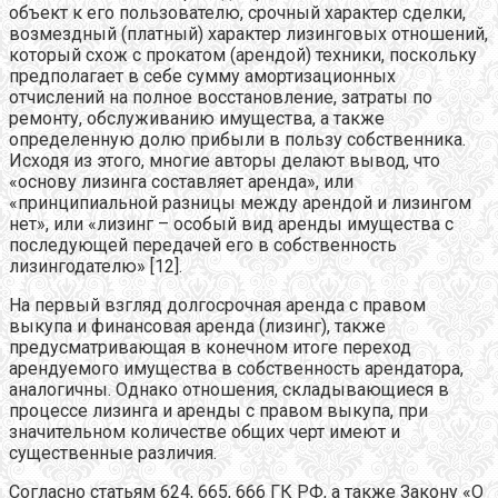
объект к его пользователю, срочный характер сделки,
возмездный (платный) характер лизинговых отношений,
который схож с прокатом (арендой) техники, поскольку
предполагает в себе сумму амортизационных
отчислений на полное восстановление, затраты по
ремонту, обслуживанию имущества, а также
определенную долю прибыли в пользу собственника.
Исходя из этого, многие авторы делают вывод, что
«основу лизинга составляет аренда», или
«принципиальной разницы между арендой и лизингом
нет», или «лизинг – особый вид аренды имущества с
последующей передачей его в собственность
лизингодателю» [12].
На первый взгляд долгосрочная аренда с правом
выкупа и финансовая аренда (лизинг), также
предусматривающая в конечном итоге переход
арендуемого имущества в собственность арендатора,
аналогичны. Однако отношения, складывающиеся в
процессе лизинга и аренды с правом выкупа, при
значительном количестве общих черт имеют и
существенные различия.
Согласно статьям 624, 665, 666 ГК РФ, а также Закону «О