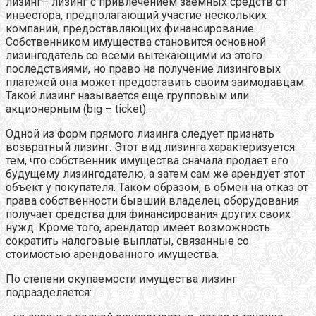
лизинг– лизинг с привлечением заемных средств от
инвестора, предполагающий участие нескольких
компаний, предоставляющих финансирование.
Собственником имущества становится основной
лизингодатель со всеми вытекающими из этого
последствиями, но право на получение лизинговых
платежей она может предоставить своим заимодавцам.
Такой лизинг называется еще групповым или
акционерным (big – ticket).
Одной из форм прямого лизинга следует признать
возвратный лизинг. Этот вид лизинга характеризуется
тем, что собственник имущества сначала продает его
будущему лизингодателю, а затем сам же арендует этот
объект у покупателя. Таком образом, в обмен на отказ от
права собственности бывший владелец оборудования
получает средства для финансирования других своих
нужд. Кроме того, арендатор имеет возможность
сократить налоговые выплаты, связанные со
стоимостью арендованного имущества.
По степени окупаемости имущества лизинг
подразделяется: