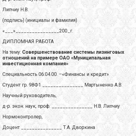
Липчиу Н.В.
(подпись) (инициалы и фамилия)
«___»________________200_г.
ДИПЛОМНАЯ РАБОТА
На тему:
Совершенствование системы лизинговых
отношений на примере ОАО «Муниципальная
инвестиционная компания»
Специальность 06.04.00. –«Финансы и кредит»
Студент гр. 98Ф1 _______________ Мартыненко А.В.
Научный руководитель,
д-р. экон. наук, проф. _______________ Н.В. Липчиу
Нормоконтролер,
Доцент _______________ Т.А. Дворкина