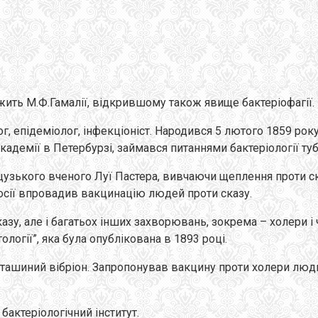
лежить М.Ф.Гамалії, відкрившому також явище бактеріофагії.
, епідеміолог, інфекціоніст. Народився 5 лютого 1859 року
академії в Петербурзі, займався питаннями бактеріології туб
узького вченого Луї Пастера, вивчаючи щеплення проти ска
Росії впровадив вакцинацію людей проти сказу.
казу, але і багатьох інших захворювань, зокрема – холери і
ології”, яка була опублікована в 1893 році.
ашиний вібріон. Запропонував вакцину проти холери людин
бактеріологічний інститут.