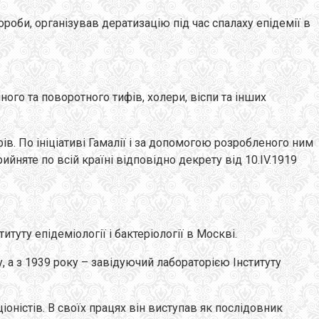
оби, організував дератизацію під час спалаху епідемії в
го та поворотного тифів, холери, віспи та інших
в. По ініціативі Гамалії і за допомогою розробленого ним
йняте по всій країні відповідно декрету від 10.IV.1919
туту епідеміології і бактеріології в Москві.
, а з 1939 року – завідуючий лабораторією Інституту
оністів. В своїх працях він виступав як послідовник