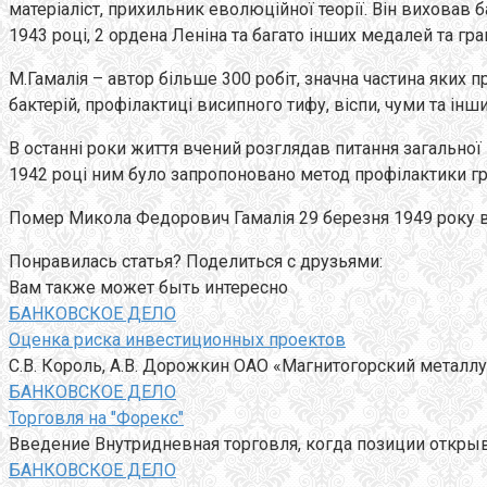
матеріаліст, прихильник еволюційної теорії. Він виховав
1943 році, 2 ордена Леніна та багато інших медалей та гра
М.Гамалія – автор більше 300 робіт, значна частина яких 
бактерій, профілактиці висипного тифу, віспи, чуми та ін
В останні роки життя вчений розглядав питання загальної 
1942 році ним було запропоновано метод профілактики г
Помер Микола Федорович Гамалія 29 березня 1949 року в
Понравилась статья? Поделиться с друзьями:
Вам также может быть интересно
БАНКОВСКОЕ ДЕЛО
Оценка риска инвестиционных проектов
С.В. Король, А.В. Дорожкин ОАО «Магнитогорский мет
БАНКОВСКОЕ ДЕЛО
Торговля на "Форекс"
Введение Внутридневная торговля, когда позиции открыва
БАНКОВСКОЕ ДЕЛО