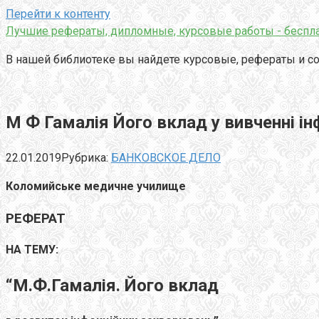
Перейти к контенту
Лучшие рефераты, дипломные, курсовые работы - беспла
В нашей библиотеке вы найдете курсовые, рефераты и со
М Ф Гамалія Його вклад у вивченні і
22.01.2019
Рубрика:
БАНКОВСКОЕ ДЕЛО
Коломийське медичне училище
РЕФЕРАТ
НА ТЕМУ:
“М.Ф.Гамалія. Його вклад