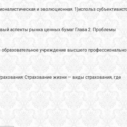
ационалистическая и эволюционная. 1)использ субъективист
овый аспекты рынка ценных бумаг Глава 2. Проблемы
ное образовательное учреждение высшего профессиона
рахования: Страхование жизни — виды страхования, где