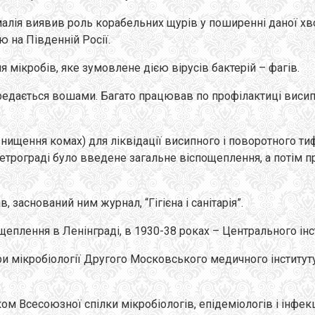
лія виявив роль корабельних щурів у поширенні даної хвор
ю на Південній Росії.
 мікробів, яке зумовлене дією вірусів бактерій – фагів.
едається вошами. Багато працював по профілактиці висипно
нищення комах) для ліквідації висипного і поворотного тифі
трограді було введене загальне віспощеплення, а потім при
заснований ним журнал, “Гігієна і санітарія”.
еплення в Ленінграді, в 1930-38 роках – Центрального інсти
ри мікробіології Другого Московського медичного інституту
 Всесоюзної спілки мікробіологів, епідеміологів і інфекці