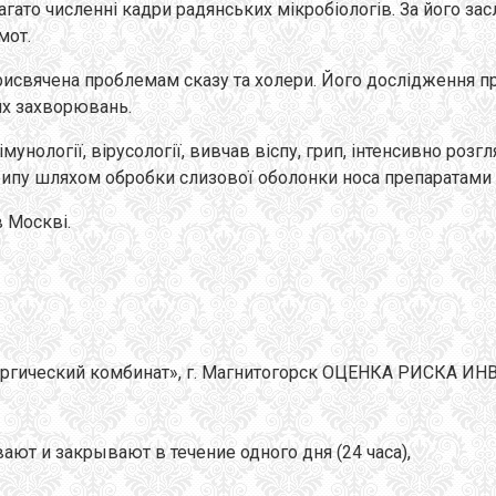
 багато численні кадри радянських мікробіологів. За його
мот.
присвячена проблемам сказу та холери. Його дослідження пр
ших захворювань.
імунології, вірусології, вивчав віспу, грип, інтенсивно ро
рипу шляхом обробки слизової оболонки носа препаратами 
 Москві.
аллургический комбинат», г. Магнитогорск ОЦЕНКА РИСК
ют и закрывают в течение одного дня (24 часа),