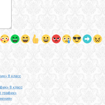
фик» 8 класс
афик» 8 класс
ё график»
внения»