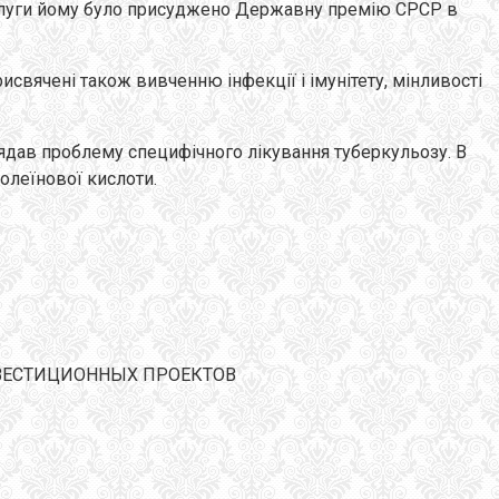
 заслуги йому було присуджено Державну премію СРСР в
исвячені також вивченню інфекції і імунітету, мінливості
зглядав проблему специфічного лікування туберкульозу. В
олеїнової кислоти.
А ИНВЕСТИЦИОННЫХ ПРОЕКТОВ