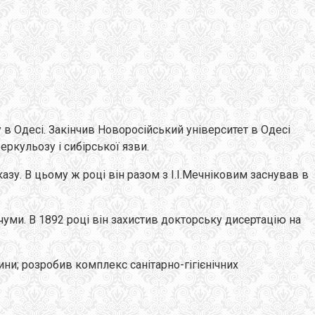
 в Одесі. Закінчив Новоросійський університет в Одесі
еркульозу і сибірської язви.
зу. В цьому ж році він разом з І.І.Мечніковим заснував в
 чуми. В 1892 році він захистив докторську дисертацію на
и; розробив комплекс санітарно-гігієнічних