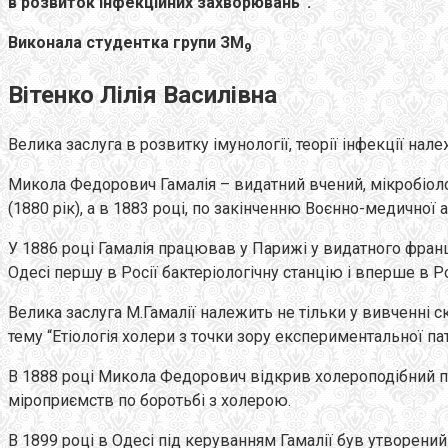
в розвиток інфекційних захворювань”
.
Виконала студентка групи ЗМ
9
Вітенко Лілія Василівна
Велика заслуга в розвитку імунології, теорії інфекції на
Микола Федорович Гамалія – видатний вчений, мікробіолог
(1880 рік), а в 1883 році, по закінченню Воєнно-медичної 
У 1886 році Гамалія працював у Парижі у видатного франц
Одесі першу в Росії бактеріологічну станцію і вперше в 
Велика заслуга М.Гамалії належить не тільки у вивченні с
тему “Етіологія холери з точки зору експериментальної пат
В 1888 році Микола Федорович відкрив холероподібний пт
міроприємств по боротьбі з холерою.
В 1899 році в Одесі під керуванням Гамалії був утворений 