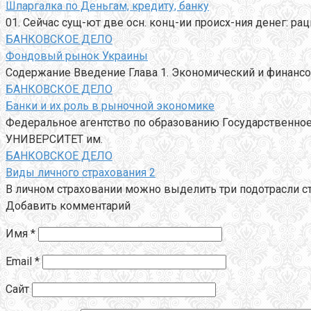
Шпаргалка по Деньгам, кредиту, банку
01. Сейчас сущ-ют две осн. конц-ии происх-ния денег: р
БАНКОВСКОЕ ДЕЛО
Фондовый рынок Украины
Содержание Введение Глава 1. Экономический и финанс
БАНКОВСКОЕ ДЕЛО
Банки и их роль в рыночной экономике
Федеральное агентство по образованию Государствен
УНИВЕРСИТЕТ им.
БАНКОВСКОЕ ДЕЛО
Виды личного страхования 2
В личном страховании можно выделить три подотрасли ст
Добавить комментарий
Имя
*
Email
*
Сайт