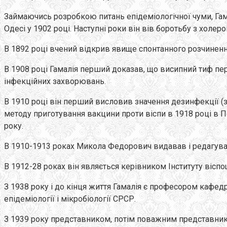
Займаючись розробкою питань епідеміологічної чуми, Гама
Одесі у 1902 році. Наступні роки він вів боротьбу з холеро
В 1892 році вчений відкрив явище спонтанного розчинення
В 1908 році Гамалія перший доказав, що висипний тиф пер
інфекційних захворювань.
В 1910 році він перший висловив значення дезинфекції (з
методу приготування вакцини проти віспи в 1918 році в Пе
року.
В 1910-1913 роках Микола Федорович видавав і редагував, 
В 1912-28 роках він являється керівником Інституту віспощ
З 1938 року і до кінця життя Гамалія є професором кафед
епідеміології і мікробіології СРСР.
З 1939 року представником, потім поважним представником