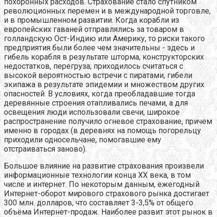
похоронных расходов. Страхование стало спутником
революционных перемен и в международной торговле,
и в промышленном развитии. Когда корабли из
европейских гаваней отправлялись за товаром в
голландскую Ост-Индию или Америку, то риски такого
предприятия были более чем значительны - здесь и
гибель корабля в результате шторма, конструкторских
недостатков, перегруза; приходилось считаться с
высокой вероятностью встречи с пиратами, гибели
экипажа в результате эпидемии и множеством других
опасностей. В условиях, когда преобладавшие тогда
деревянные строения отапливались печами, а для
освещения люди использовали свечи, широкое
распространение получило огневое страхование, причем
именно в городах (в деревнях на помощь погорельцу
приходили односельчане, помогавшие ему
отстраиваться заново).
Большое влияние на развитие страхования произвели
информационные технологии конца XX века, в том
числе и интернет. По некоторым данным, ежегодный
Интернет-оборот мирового страхового рынка достигает
300 млн. долларов, что составляет 3-3,5% от общего
объёма Интернет-продаж. Наиболее развит этот рынок в