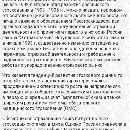
начале 1992 г. Второй этап развития российского
страхования в 1993--1995 гг. можно назвать периодом
относительно цивилизованного экстенсивного роста. Его
начало связано с образованием Росстрахнадзора как
органа государственного регулирования страховой
деятельности и с принятием первого в истории России
закона “О страховании”. Вступление в силу этого закона
в начале 1993 г. существенно изменило ситуацию на
страховом рынке. Были точно определены основные
параметры страховой деятельности и требования к
надежности страховщиков. Началась систематическая
работа по упорядочиванию страхового рынка.
Что касается тенденций развития страхового рынка, то
второй этап его становления характеризовался
продолжением экстенсивного роста на направлениях,
имеющих мало общего с классическим страхованием --
в первую очередь, за счет “зарплатных” схем, а также
широким развитием системы обязательного
медицинского страхования (ОМС).
Обязательное страхование присутствует во всех
страховых системах в мире. Однако Россия привнесла в
эту сферу свою специфику. В западной экономике