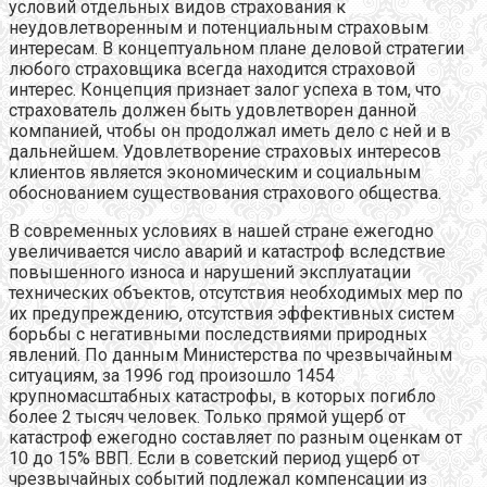
условий отдельных видов страхования к
неудовлетворенным и потенциальным страховым
интересам. В концептуальном плане деловой стратегии
любого страховщика всегда находится страховой
интерес. Концепция признает залог успеха в том, что
страхователь должен быть удовлетворен данной
компанией, чтобы он продолжал иметь дело с ней и в
дальнейшем. Удовлетворение страховых интересов
клиентов является экономическим и социальным
обоснованием существования страхового общества.
В современных условиях в нашей стране ежегодно
увеличивается число аварий и катастроф вследствие
повышенного износа и нарушений эксплуатации
технических объектов, отсутствия необходимых мер по
их предупреждению, отсутствия эффективных систем
борьбы с негативными последствиями природных
явлений. По данным Министерства по чрезвычайным
ситуациям, за 1996 год произошло 1454
крупномасштабных катастрофы, в которых погибло
более 2 тысяч человек. Только прямой ущерб от
катастроф ежегодно составляет по разным оценкам от
10 до 15% ВВП. Если в советский период ущерб от
чрезвычайных событий подлежал компенсации из