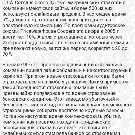
США. Сегодня около 4,5 тыс. американских страховых
компаний имеют свои сайты, и более 500 из них
используют онлайновые продажи. В настоящее время
5% доходов страховых компаний приходится на
электронную коммерцию. По прогнозам аудиторской
фирмы Pricewaterhouse Coopers эта цифра в 2005 г.
достигнет 16%. А доля страховщиков, которые через
Интернет поддерживают связь со своими клиентами и
привлекают новых, за тот же период возрастет с 20 до
70 %.
В начале 90-х гг. процесс создания новых страховых
компаний принял лавинообразный и неконтролируемый
характер. При этом новые страховщики готовы были
страховать все и на любых условиях. Ярким примером
такой “всеядности” страховых компаний было
чрезвычайно популярное в то время страхование
банковских кредитов. Этот заведомо убыточный и
бесперспективный вид страхования давал возможность
страховщикам собирать достаточно крупные взносы.
Когда же наступало время компенсировать убытки,
компании, как правило, находили юридические
основания для отказа в выплате. Это привело к
судебным конфликтам ряда банков со страховыми