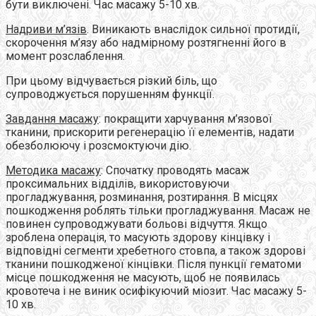
бути виключені. Час масажу 5-10 хв.
Надриви м’язів
. Виникають внаслідок сильної протидії,
скорочення м’язу або надмірному розтягненні його в
момент розслаблення.
При цьому відчувається різкий біль, що
супроводжується порушенням функції.
Завдання масажу
: покращити харчування м’язової
тканини, прискорити регенерацію її елементів, надати
обезболюючу і розсмоктуючи дію.
Методика масажу
: Спочатку проводять масаж
проксимальних відділів, використовуючи
прогладжування, розминання, розтирання. В місцях
пошкодження роблять тільки прогладжування. Масаж не
повинен супроводжувати больові відчуття. Якщо
зроблена операція, то масують здорову кінцівку і
відповідні сегменти хребетного стовпа, а також здорові
тканини пошкодженої кінцівки. Після пункції гематоми
місце пошкодження не масують, щоб не появилась
кровотеча і не виник осифікуючий міозит. Час масажу 5-
10 хв.