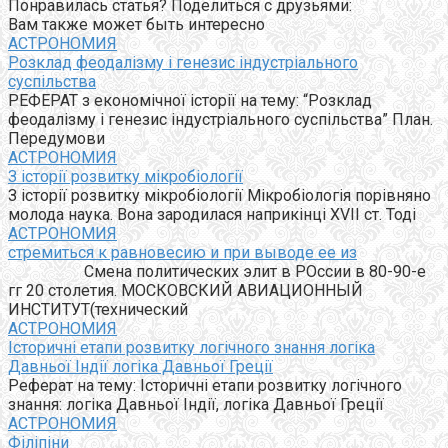
Понравилась статья? Поделиться с друзьями:
Вам также может быть интересно
АСТРОНОМИЯ
Розклад феодалізму і генезис індустріального
суспільства
РЕФЕРАТ з економічної історії на тему: “Розклад
феодалізму і генезис індустріального суспільства” План.
Передумови
АСТРОНОМИЯ
З історії розвитку мікробіології
З історії розвитку мікробіології Мікробіологія порівняно
молода наука. Вона зародилася наприкінці XVII ст. Тоді
АСТРОНОМИЯ
стремиться к равновесию и при выводе ее из
Смена политических элит в РОссии в 80-90-е
гг 20 столетия. МОСКОВСКИЙ АВИАЦИОННЫЙ
ИНСТИТУТ(технический
АСТРОНОМИЯ
Історичні етапи розвитку логічного знання логіка
Давньої Індії логіка Давньої Греції
Реферат на тему: Історичні етапи розвитку логічного
знання: логіка Давньої Індії, логіка Давньої Греції
АСТРОНОМИЯ
Філіпіни