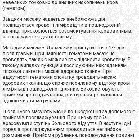
невеликих точкових до значних накопичень крові
(гематом).
Завдяки масажу надається знеболююча дія,
поліпшується крово- і лімфовідтік в пошкодженій
ділянці, прискорюється розсмоктування крововиливів,
налагоджується дія організму.
Методика масажу.
До масажу приступають з 1-2 дня
після травми. При наявності гематоми масаж не
проводять, так як є можливість підсилити кровотечу. В
такому випадку пункція з послідуючим накладанням
гіпсової лангети і масаж здорових тканин. При
відсутності гематоми спочатку проводять масаж
здорових тканин, що сприяє посиленому відтоку крові і
лімфи від пошкодженої ділянки. Використовують
прийоми прогладжування, розтирання, розминання
однією чи двома руками.
Після цього масують місце пошкодження за допомогою
прийомів прогладжування. При цьому треба
враховувати ступінь больового відчуття. В наступні дні
поряд з прогладжуванням проводиться неглибоке
розминання. Прийоми рублення, поколочування повинні