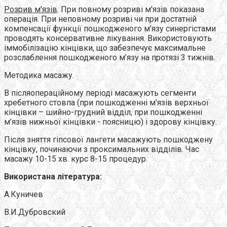
Розрив м'язів
. При повному розриві м'язів показана
операція. При неповному розриві чи при достатній
компенсації функції пошкодженого м’язу синергістами
проводять консервативне лікування. Використовують
іммобілізацію кінцівки, що забезпечує максимальне
розслаблення пошкодженого м’язу на протязі 3 тижнів.
Методика масажу.
В післяопераційному періоді масажують сегменти
хребетного стовпа (при пошкодженні м'язів верхньої
кінцівки – шийно-грудний відділ, при пошкодженні
м’язів нижньої кінцівки - поясницю) і здорову кінцівку.
Після зняття гіпсової лангети масажують пошкоджену
кінцівку, починаючи з проксимальних відділів. Час
масажу 10-15 хв. курс 8-15 процедур.
Використана література:
А.Куничев
В.И.Дубровский