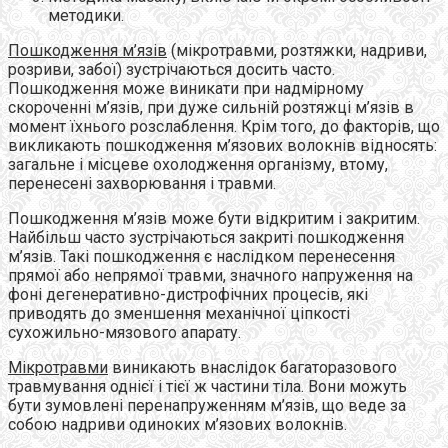
методики.
Пошкодження м’язів
(мікротравми, розтяжки, надриви,
розриви, забої) зустрічаються досить часто.
Пошкодження може виникати при надмірному
скороченні м’язів, при дуже сильній розтяжці м’язів в
момент їхнього розслаблення. Крім того, до факторів, що
викликають пошкодження м’язових волокнів відносять:
загальне і місцеве охолодження організму, втому,
перенесені захворювання і травми.
Пошкодження м’язів може бути відкритим і закритим.
Найбільш часто зустрічаються закриті пошкодження
м’язів. Такі пошкодження є наслідком перенесення
прямої або непрямої травми, значного напруження на
фоні дегенеративно-дистрофічних процесів, які
приводять до зменшення механічної ціпкості
сухожильно-мязового апарату.
Мікротравми
виникають внаслідок багаторазового
травмування однієї і тієї ж частини тіла. Вони можуть
бути зумовлені перенапруженням м’язів, що веде за
собою надриви одиноких м’язових волокнів.