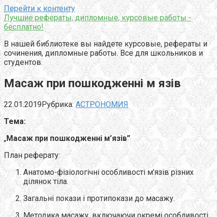
Перейти к контенту
Лучшие рефераты, дипломные, курсовые работы -
бесплатно!
В нашей библиотеке вы найдете курсовые, рефераты и
сочинения, дипломные работы. Все для школьников и
студентов.
Масаж при пошкодженні м язів
22.01.2019
Рубрика:
АСТРОНОМИЯ
Тема:
„
Масаж при пошкодженні м’язів”
План реферату:
Анатомо-фізіологічні особливості м’язів різних
ділянок тіла.
Загальні покази і протипокази до масажу.
Методика масажу, включаючи окремі особливості