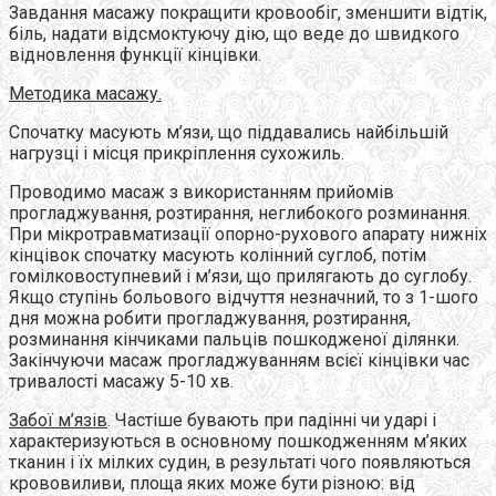
Завдання масажу покращити кровообіг, зменшити відтік,
біль, надати відсмоктуючу дію, що веде до швидкого
відновлення функції кінцівки.
Методика масажу.
Спочатку масують м’язи, що піддавались найбільшій
нагрузці і місця прикріплення сухожиль.
Проводимо масаж з використанням прийомів
прогладжування, розтирання, неглибокого розминання.
При мікротравматизації опорно-рухового апарату нижніх
кінцівок спочатку масують колінний суглоб, потім
гомілковоступневий і м’язи, що прилягають до суглобу.
Якщо ступінь больового відчуття незначний, то з 1-шого
дня можна робити прогладжування, розтирання,
розминання кінчиками пальців пошкодженої ділянки.
Закінчуючи масаж прогладжуванням всієї кінцівки час
тривалості масажу 5-10 хв.
Забої м’язів
. Частіше бувають при падінні чи ударі і
характеризуються в основному пошкодженням м’яких
тканин і їх мілких судин, в результаті чого появляються
крововиливи, площа яких може бути різною: від