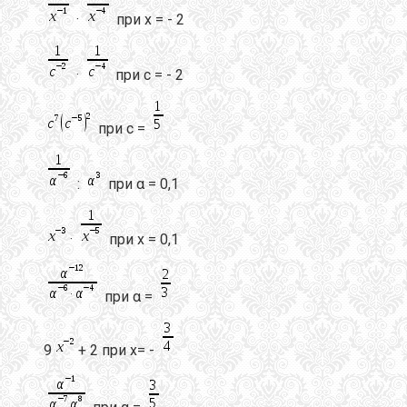
·
при х = - 2
·
при с = - 2
при с =
:
при α = 0,1
·
при х = 0,1
при α =
9
+ 2 при х= -