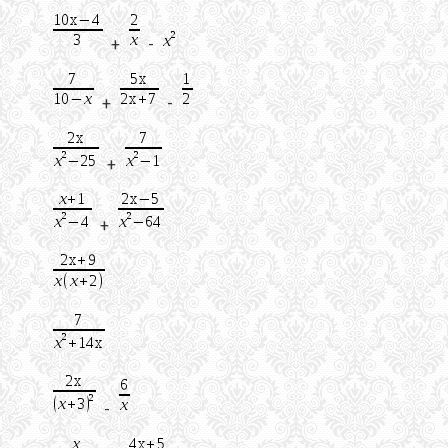
+
-
+
-
+
+
-