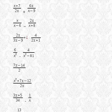
+
–
-
-