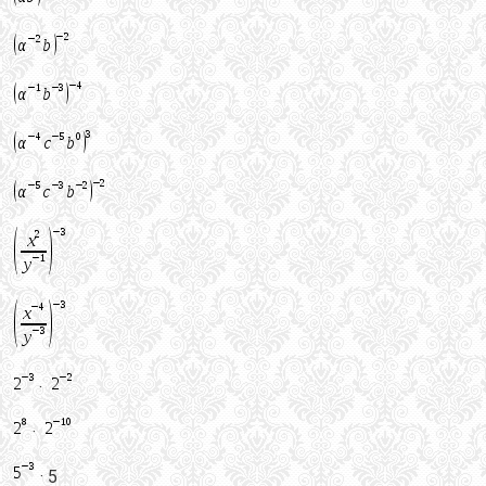
·
·
· 5