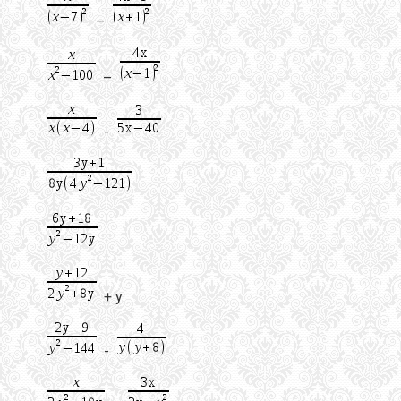
–
–
-
+ у
-