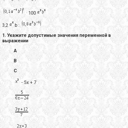
·
· 100
3,2
b :
1.
Укажите допустимые значения переменной в
выражении
А
В
С
- 5х + 7