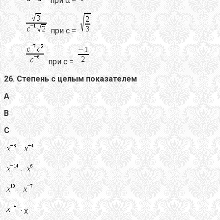
при α =
при с =
при с =
26. Степень с целым показателем
А
В
С
·
·
·
· х