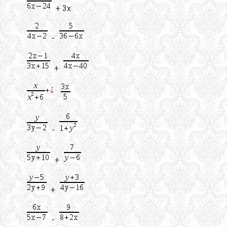
+ 3х
-
+
-
+
+
-