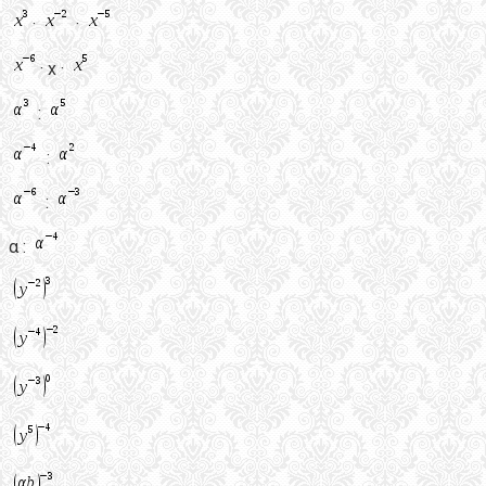
·
·
· х ·
:
:
:
α :