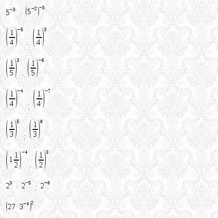
·
·
·
:
:
·
·
: