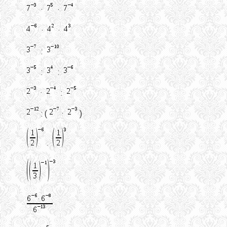
·
·
·
·
:
:
:
·
:
: (
·
)
·