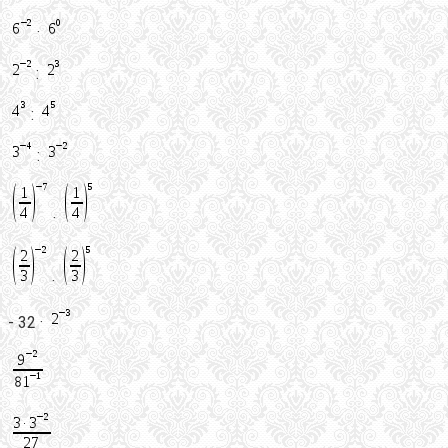
·
:
:
:
·
·
- 32 ·