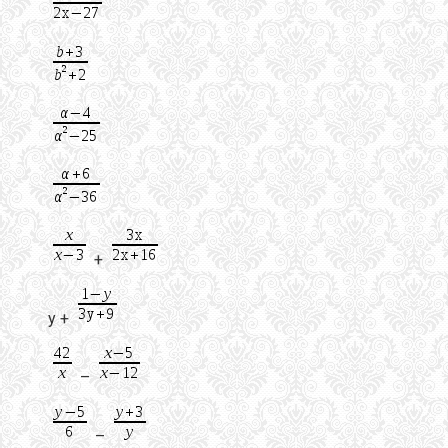
+
у +
–
–