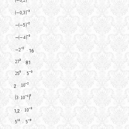
· 16
· 81
·
2 ·
1,2 ·
·