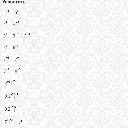
Упростить
·
·
·
·
:
:
:
·