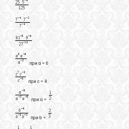
при α = 6
при с = 4
при α =
при b =