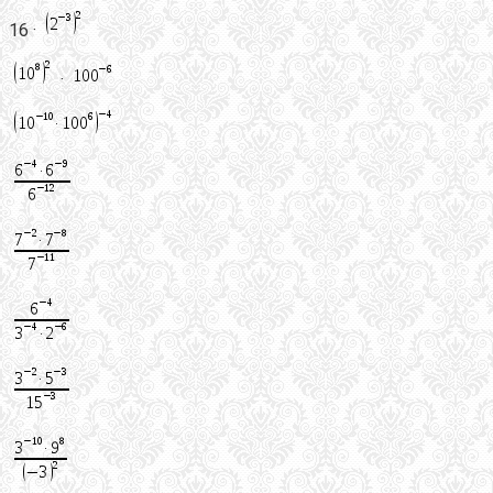
16 ·
·