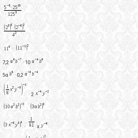
:
7,2
· 10
5α
· 0,2
· 2
·
·
х