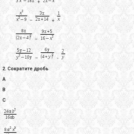
+
–
+
–
–
-
2. Сократите дробь
А
В
С