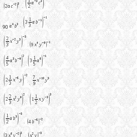
·
90
·
·
·
·
·
·