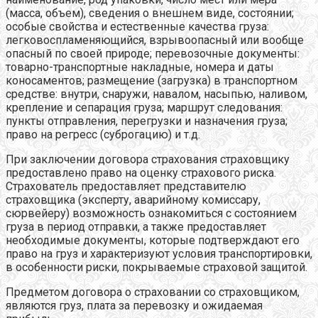
(масса, объем), сведения о внешнем виде, состоянии;
особые свойства и естественные качества груза:
легковоспламеняющийся, взрывоопасный или вообще
опасный по своей природе; перевозочные документы:
товарно-транспортные накладные, номера и даты
коносаментов; размещение (загрузка) в транспортном
средстве: внутри, снаружи, навалом, насыпью, наливом,
крепление и сепарация груза; маршрут следования:
пункты отправления, перегрузки и назначения груза;
право на регресс (суброгацию) и т.д.
При заключении договора страхования страховщику
предоставлено право на оценку страхового риска.
Страхователь предоставляет представителю
страховщика (эксперту, аварийному комиссару,
сюрвейеру) возможность ознакомиться с состоянием
груза в период отправки, а также предоставляет
необходимые документы, которые подтверждают его
право на груз и характеризуют условия транспортировки,
в особенности риски, покрываемые страховой защитой.
Предметом договора о страховании со страховщиком,
являются груз, плата за перевозку и ожидаемая