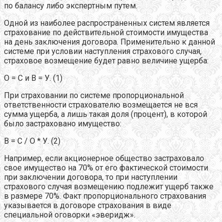
по балансу либо экспертным путем.
Одной из наиболее распространенных систем является
страхование по действительной стоимости имущества
на день заключения договора. Применительно к данной
системе при условии наступления страхового случая,
страховое возмещение будет равно величине ущерба:
О = С и В = У. (1)
При страховании по системе пропорциональной
ответственности страхователю возмещается не вся
сумма ущерба, а лишь такая доля (процент), в которой
было застраховано имущество:
В = С / О * У. (2)
Например, если акционерное общество застраховало
свое имущество на 70% от его фактической стоимости
при заключении договора, то при наступлении
страхового случая возмещению подлежит ущерб также
в размере 70%. Факт пропорционального страхования
указывается в договоре страхования в виде
специальной оговорки «эверидж».