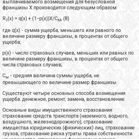
выплачиваемого возмещения для безусловной
франшизы X производится следующим образом:
R
(x) = q(x) + (1−p(x))X/C
, (8)
1
M
где q(x) - сумма ущерба, меньшего или равного по
величине размеру франшизы, в процентах от общего
ущерба;
р(x) - число страховых случаев, меньших или равных по
величине размеру франшизы, в процентах от общего
числа страховых случаев;
C
- средняя величина суммы ущерба, не
м
превышающего по величине размер франшизы.
Существуют четыре основных способа возмещения
ущерба: денежное, ремонт, замена, восстановление.
Основные виды имущественного страхования:
страхование средств транспорта (наземного, водного,
воздушного, железнодорожного), страхование
имущества юридических (физических) лиц, страхование
грузов, страхование риска утраты права собственности