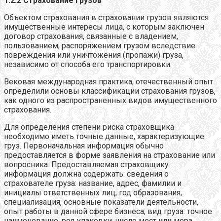
1.2.2 Страхование грузов
Объектом страхования в страховании грузов являются
имущественные интересы лица, с которым заключен
договор страхования, связанные с владением,
пользованием, распоряжением грузом вследствие
повреждения или уничтожения (пропажи) груза,
независимо от способа его транспортировки.
Вековая международная практика, отечественный опыт
определили основы классификации страхования грузов,
как одного из распространенных видов имущественного
страхования.
Для определения степени риска страховщика
необходимо иметь точные данные, характеризующие
груз. Первоначальная информация обычно
предоставляется в форме заявления на страхование или
вопросника. Предоставляемая страховщику
информация должна содержать: сведения о
страхователе груза: название, адрес, фамилии и
инициалы ответственных лиц, год образования,
специализация, основные показатели деятельности,
опыт работы в данной сфере бизнеса; вид груза: точное
наименование, род упаковки, число мест или мера