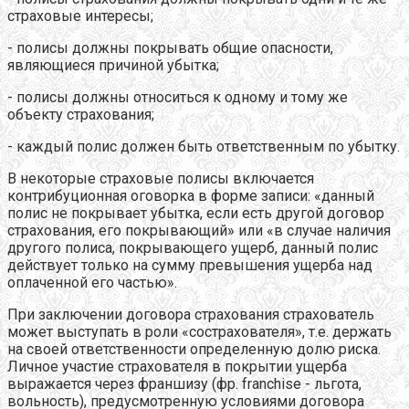
страховые интересы;
- полисы должны покрывать общие опасности,
являющиеся причиной убытка;
- полисы должны относиться к одному и тому же
объекту страхования;
- каждый полис должен быть ответственным по убытку.
В некоторые страховые полисы включается
контрибуционная оговорка в форме записи: «данный
полис не покрывает убытка, если есть другой договор
страхования, его покрывающий» или «в случае наличия
другого полиса, покрывающего ущерб, данный полис
действует только на сумму превышения ущерба над
оплаченной его частью».
При заключении договора страхования страхователь
может выступать в роли «сострахователя», т.е. держать
на своей ответственности определенную долю риска.
Личное участие страхователя в покрытии ущерба
выражается через франшизу (фр. franchise - льгота,
вольность), предусмотренную условиями договора