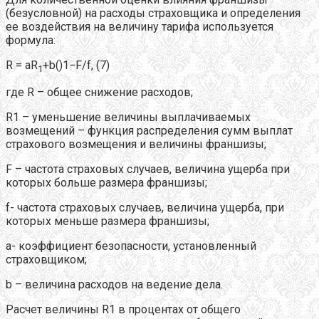
(безусловной) на расходы страховщика и определения
ее воздействия на величину тарифа используется
формула:
R = aR
+b()1−F/f, (7)
1
где R – общее снижение расходов;
R1 – уменьшение величины выплачиваемых
возмещений – функция распределения сумм выплат
страхового возмещения и величины франшизы;
F – частота страховых случаев, величина ущерба при
которых больше размера франшизы;
f- частота страховых случаев, величина ущерба, при
которых меньше размера франшизы;
a- коэффициент безопасности, установленный
страховщиком;
b – величина расходов на ведение дела.
Расчет величины R1 в процентах от общего