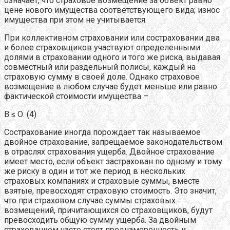
означает, что страховое возмещение за объект равно
цене нового имущества соответствующего вида; износ
имущества при этом не учитывается.
При коллективном страховании или состраховании два
и более страховщиков участвуют определенными
долями в страховании одного и того же риска, выдавая
совместный или раздельный полисы, каждый на
страховую сумму в своей доле. Однако страховое
возмещение в любом случае будет меньше или равно
фактической стоимости имущества –
В ≤ О. (4)
Сострахование иногда порождает так называемое
двойное страхование, запрещаемое законодательством
в отраслях страхования ущерба. Двойное страхование
имеет место, если объект застрахован по одному и тому
же риску в один и тот же период в нескольких
страховых компаниях и страховые суммы, вместе
взятые, превосходят страховую стоимость. Это значит,
что при страховом случае суммы страховых
возмещений, причитающихся со страховщиков, будут
превосходить общую сумму ущерба. За двойным
страхованием часто стоят преднамеренность и