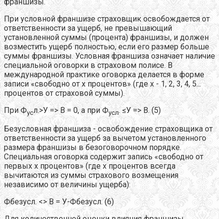
франшизы.
При условной франшизе страховщик освобождается от
ответственности за ущерб, не превышающий
установленной суммы (процента) франшизы, и должен
возместить ущерб полностью, если его размер больше
суммы франшизы. Условная франшиза означает наличие
специальной оговорки в страховом полисе. В
международной практике оговорка делается в форме
записи «свободно от х процентов» (где х - 1, 2, 3, 4, 5...
процентов от страховой суммы).
При Ф
л.>У => В = 0, а при Ф
. ≤У => В. (5)
ус
усл
Безусловная франшиза - освобождение страховщика от
ответственности за ущерб за вычетом установленного
размера франшизы в безоговорочном порядке.
Специальная оговорка содержит запись «свободно от
первых х процентов» (где х процентов всегда
вычитаются из суммы страхового возмещения
независимо от величины ущерба):
Фбезусл. <> В = У-Фбезусл. (6)
Для количественной оценки влияния франшизы