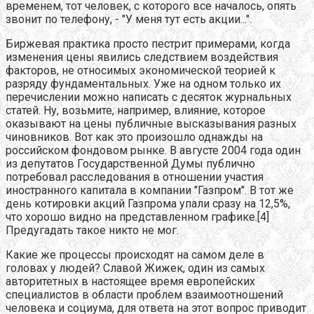
временем, тот человек, с которого все началось, опять
звонит по телефону, - "У меня тут есть акции...".
Биржевая практика просто пестрит примерами, когда
изменения цены явились следствием воздействия
факторов, не относимых экономической теорией к
разряду фундаментальных. Уже на одном только их
перечислении можно написать с десяток журнальных
статей. Ну, возьмите, например, влияние, которое
оказывают на цены публичные высказывания разных
чиновников. Вот как это произошло однажды на
российском фондовом рынке. В августе 2004 года один
из депутатов Государственной Думы публично
потребовал расследования в отношении участия
иностранного капитала в компании "Газпром". В тот же
день котировки акций Газпрома упали сразу на 12,5%,
что хорошо видно на представленном графике.[4]
Предугадать такое никто не мог.
Какие же процессы происходят на самом деле в
головах у людей? Славой Жижек, один из самых
авторитетных в настоящее время европейских
специалистов в области проблем взаимоотношений
человека и социума, для ответа на этот вопрос приводит