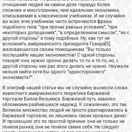
отношения людей на самом деле гораздо более
сложнее и многограннее, чем идеальная экономика,
описываемая в классических учебниках. И не случайно
во всех этих учебниках часто встречаются фразы
подобного типа: "при прочих равных условиях", "при
некоторых допущениях", "в определенном смысле", "но с
другой стороны" и тому подобные. Ну, как тут не
вспомнить американского президента Гувера[5],
жаловавшегося своим помощникам: "Вы только
послушайте наших экономистов! С одной стороны,
говорят они, нужно срочно делать то-то и то-то, но, с
другой стороны как раз этого делать не нужно. Неужели
нельзя найти хотя бы одного "одностороннего"
экономиста?".
В эпиграф нашей статьи мы не случайно вынесли слова
известного американского теоретика биржевой
торговли Билла Вильямса. Биржевой путь завален
обломками разбившихся надежд. К сожалению, это так.
Великое множество людей не просто разочаровались в
биржевой торговле, но лишились своих кровных денег.
И произошло это по простой причине: они не только не
поняли рынка, они не поняли самих себя. Не следует