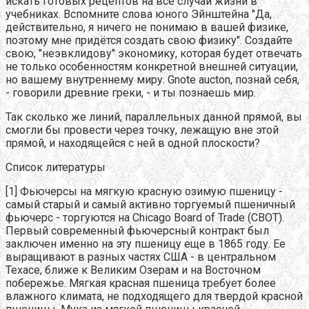
искать готовых рецептов на все случаи жизни в
учебниках. Вспомните слова юного Эйнштейна "Да,
действительно, я ничего не понимаю в вашей физике,
поэтому мне придётся создать свою физику". Создайте
свою, "неэвклидову" экономику, которая будет отвечать
не только особенностям конкретной внешней ситуации,
но вашему внутреннему миру. Gnote aucton, познай себя,
- говорили древние греки, - и ты познаешь мир.
Так сколько же линий, параллельных данной прямой, вы
смогли бы провести через точку, лежащую вне этой
прямой, и находящейся с ней в одной плоскости?
Список литературы
[1] Фьючерсы на мягкую красную озимую пшеницу -
самый старый и самый активно торгуемый пшеничный
фьючерс - торгуются на Chicago Board of Trade (CBOT).
Первый современный фьючерсный контракт был
заключен именно на эту пшеницу еще в 1865 году. Ее
выращивают в разных частях США - в центральном
Техасе, ближе к Великим Озерам и на Восточном
побережье. Мягкая красная пшеница требует более
влажного климата, не подходящего для твердой красной