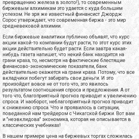
превращению железа в золото!), то современным
биржевым алхимикам это удается с куда большим
успехом. Не зря же известный финансист Джордж
Сорос утверждает, что современная биржа - это мир
средневековой алхимии.
Если биржевые аналитики публично объявят, что курс
акции какой-то компании будут расти, то этот курс этих
акции действительно будет расти. Если завтра какая-
нибудь газета напишет, что некий банк находится на
грани краха, то, несмотря на фактические блестящие
финансово-экономические показатели, банк
действительно окажется на грани краха. Потому, что все
вкладчики побегут забирать свои деньги. И это
произойдет вовсе не от того что, это явилось
результатом соотношения спроса и предложения. А от
того что, благоприятный прогноз приводит к увеличению
спроса. И наоборот, неблагоприятный прогноз приводит
к снижению спроса. Что и проявилось в ситуации,
поведанной нам трейдером с Чикагской биржи. Вот вам
и "неэвклидова" экономика, которая не описывается в
классических учебниках!
В нашем примере цена на биржевых торгах сложилась