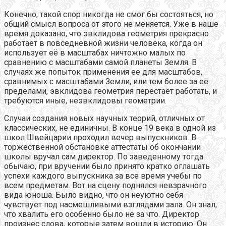
Конечно, такой спор никогда не смог бы состояться, но
общий смысл вопроса от этого не меняется. Уже в наше
время доказано, что эвклидова геометрия прекрасно
работает в повседневной жизни человека, когда он
использует её в масштабах ничтожно малых по
сравнению с масштабами самой планеты Земля. В
случаях же попыток применения её для масштабов,
сравнимых с масштабами Земли, или тем более за её
пределами, эвклидова геометрия перестаёт работать, и
требуются иные, неэвклидовы геометрии.
Случаи создания новых научных теорий, отличных от
классических, не единичны. В конце 19 века в одной из
школ Швейцарии проходил вечер выпускников. В
торжественной обстановке аттестаты об окончании
школы вручал сам директор. По заведенному тогда
обычаю, при вручении было принято кратко оглашать
успехи каждого выпускника за все время учебы по
всем предметам. Вот на сцену поднялся невзрачного
вида юноша. Было видно, что он неуютно себя
чувствует под насмешливыми взглядами зала. Он знал,
что хвалить его особенно было не за что. Директор
произнес слова, которые затем вошли в историю. Он