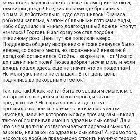
моментов раздался чей-то голос - посмотрите на окна,
там капли дождя! Все, как по команде бросились к
окнам. И действительно, чудо свершилось! Сначала
робкими каплями, а затем обильными потоками воды,
небо обрушило на Чикаго долгожданный дождь. Что тут
началось! Торговый зал сразу же стал подобен
пчелиному рою. Цены тут же поползли вверх.
Поддаваясь общему настроению я тоже рванулся было
вперед со своего места, но, пораженный внезапной
догадкой, остановился. Стойте, - закричал я, - от Чикаго
до пшеничных полей Техаса добрая тысяча миль и, если
дождь пошел здесь, еще не значит, что он пошел там!
Но меня уже никто не слышал... В тот день цены
поднялись до рекордных отметок".
Так, так, так! А как же тут быть со здравым смыслом, с
которым согласуются и закон спроса, и закон
предложения? Не скрывается ли где-то тут
противоречие, как и в случае с пятым постулатом
Эвклида, наличие которого, между прочим, сам Эвклид
также обосновывал именно здравым смыслом? Да и
что с чем должно согласовываться: здравый смысл с
законом, или закон со здравым смыслом? А, кроме того,
насколько вообще правомерно строить научную теорию