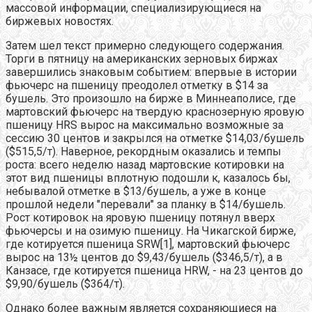
массовой информации, специализирующиеся на
биржевых новостях.
Затем шел текст примерно следующего содержания.
Торги в пятницу на американских зерновых биржах
завершились знаковым событием: впервые в истории
фьючерс на пшеницу преодолел отметку в $14 за
бушель. Это произошло на бирже в Миннеаполисе, где
мартовский фьючерс на твердую краснозерную яровую
пшеницу HRS вырос на максимально возможные за
сессию 30 центов и закрылся на отметке $14,03/бушель
($515,5/т). Наверное, рекордным оказались и темпы
роста: всего неделю назад мартовские котировки на
этот вид пшеницы вплотную подошли к, казалось бы,
небывалой отметке в $13/бушель, а уже в конце
прошлой недели "перевали" за планку в $14/бушель.
Рост котировок на яровую пшеницу потянул вверх
фьючерсы и на озимую пшеницу. На Чикагской бирже,
где котируется пшеница SRW[1], мартовский фьючерс
вырос на 13½ центов до $9,43/бушель ($346,5/т), а в
Канзасе, где котируется пшеница HRW, - на 23 центов до
$9,90/бушель ($364/т).
Однако более важным является сохраняющиеся на