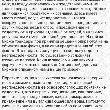
него, а между человеческими представлениями, не
только неразрывно связанные с сознанием людей, но и
являющимися продуктом их сознания. Здесь имеет
место случай, когда исследователь пытается
сформулировать своё представление о представлениях
других людей. Ведь и спрос, и предложение не
существуют в природе отдельно от людей, а являются
результатом их мыслительной деятельности. На той же
бирже трейдеры при принятии решений опираются не на
объективные факты, а на свои представления об этих
фактах. Это вводит в ситуацию значительную долю
неопределенности, что существенно усложняет
изучение вопроса. Какими законами, или какими
формулами можно описать действия трейдеров на
бирже в описанном нами выше примере?
Поразительно, но классическая экономическая теория
всеми силами старается делать вид, что никакой
неопределенности в её основополагающих понятиях не
существует, что и спрос, и предложение, как таковые,
являются заранее данными, как, например, земное
притяжение или выталкивающая сила воды. Потому-то
ученые-экономисты и возвели набор повторяющихся