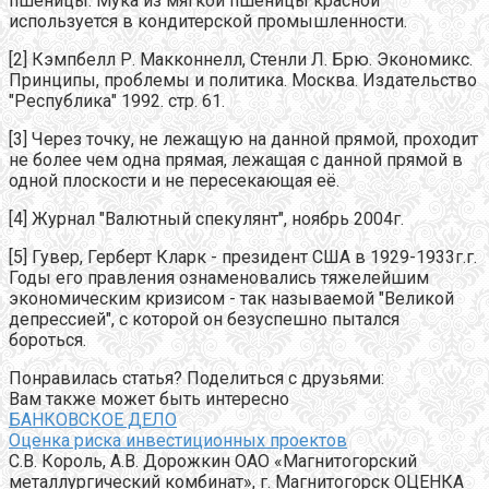
пшеницы. Мука из мягкой пшеницы красной
используется в кондитерской промышленности.
[2] Кэмпбелл Р. Макконнелл, Стенли Л. Брю. Экономикс.
Принципы, проблемы и политика. Москва. Издательство
"Республика" 1992. стр. 61.
[3] Через точку, не лежащую на данной прямой, проходит
не более чем одна прямая, лежащая с данной прямой в
одной плоскости и не пересекающая её.
[4] Журнал "Валютный спекулянт", ноябрь 2004г.
[5] Гувер, Герберт Кларк - президент США в 1929-1933г.г.
Годы его правления ознаменовались тяжелейшим
экономическим кризисом - так называемой "Великой
депрессией", с которой он безуспешно пытался
бороться.
Понравилась статья? Поделиться с друзьями:
Вам также может быть интересно
БАНКОВСКОЕ ДЕЛО
Оценка риска инвестиционных проектов
С.В. Король, А.В. Дорожкин ОАО «Магнитогорский
металлургический комбинат», г. Магнитогорск ОЦЕНКА