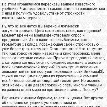
На этом ограничимся пересказыванием известного
учебника. Читатель может самостоятельно ознакомиться
с ним и получить удовольствие от стройности
изложения материала.
Ну, что ж, все четко выверено и логически
аргументировано. Цена сложилась такая, как в данный
момент времени взаимодействовали спрос и
предложение. И это кажется незыблемым, как
геометрия Эвклида, поражающая своей стройностью
уже более трех тысяч лет. Стоп-стоп-стоп! Что-то тут не
так. Как говорил один известный киноперсонаж, меня
терзают смутные сомнения. При чем тут здравый смысл,
с которым согласуются положения, лежащие в основе
всей экономической теории? Ну как тут не вспомнить
знаменитый пятый постулат параллельности Эвклида[3],
также являющимся одним из краеугольный каменей
всей классической эвклидовой геометрии. Но именно
этот камень и не давал спокойно спать многим ученым
из разных стран мира на протяжении веков. Почему?
Вернемся к нашим баранам, то есть к ценам. Вот другое
объяснение ситуации с установлением цен,