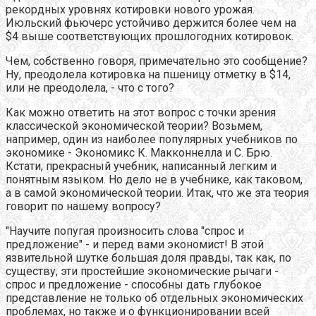
рекордных уровнях котировки нового урожая.
Июльский фьючерс устойчиво держится более чем на
$4 выше соответствующих прошлогодних котировок.
Чем, собственно говоря, примечательно это сообщение?
Ну, преодолела котировка на пшеницу отметку в $14,
или не преодолела, - что с того?
Как можно ответить на этот вопрос с точки зрения
классической экономической теории? Возьмем,
например, один из наиболее популярных учебников по
экономике - Экономикс К. Макконнелла и С. Брю.
Кстати, прекрасный учебник, написанный легким и
понятным языком. Но дело не в учебнике, как таковом,
а в самой экономической теории. Итак, что же эта теория
говорит по нашему вопросу?
"Научите попугая произносить слова "спрос и
предложение" - и перед вами экономист! В этой
язвительной шутке большая доля правды, так как, по
существу, эти простейшие экономические рычаги -
спрос и предложение - способны дать глубокое
представление не только об отдельных экономических
проблемах, но также и о функционировании всей