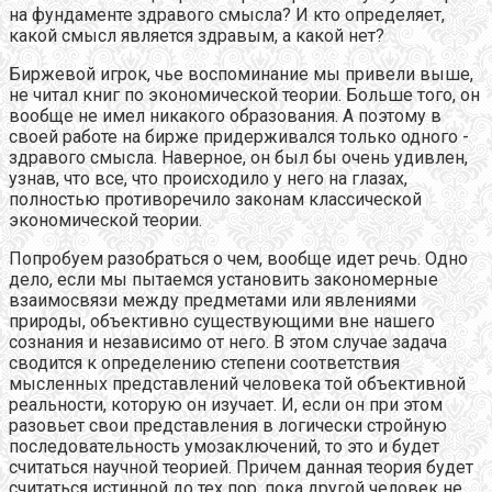
на фундаменте здравого смысла? И кто определяет,
какой смысл является здравым, а какой нет?
Биржевой игрок, чье воспоминание мы привели выше,
не читал книг по экономической теории. Больше того, он
вообще не имел никакого образования. А поэтому в
своей работе на бирже придерживался только одного -
здравого смысла. Наверное, он был бы очень удивлен,
узнав, что все, что происходило у него на глазах,
полностью противоречило законам классической
экономической теории.
Попробуем разобраться о чем, вообще идет речь. Одно
дело, если мы пытаемся установить закономерные
взаимосвязи между предметами или явлениями
природы, объективно существующими вне нашего
сознания и независимо от него. В этом случае задача
сводится к определению степени соответствия
мысленных представлений человека той объективной
реальности, которую он изучает. И, если он при этом
разовьет свои представления в логически стройную
последовательность умозаключений, то это и будет
считаться научной теорией. Причем данная теория будет
считаться истинной до тех пор, пока другой человек не