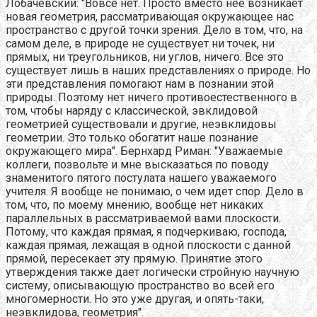
Лобачевский: "Вовсе нет. Просто вместо неё возникает
новая геометрия, рассматривающая окружающее нас
пространство с другой точки зрения. Дело в том, что, на
самом деле, в природе не существует ни точек, ни
прямых, ни треугольников, ни углов, ничего. Все это
существует лишь в наших представлениях о природе. Но
эти представления помогают нам в познании этой
природы. Поэтому нет ничего противоестественного в
том, чтобы наряду с классической, эвклидовой
геометрией существовали и другие, неэвклидовы
геометрии. Это только обогатит наше познание
окружающего мира". Бернхард Риман: "Уважаемые
коллеги, позвольте и мне высказаться по поводу
знаменитого пятого постулата нашего уважаемого
учителя. Я вообще не понимаю, о чем идет спор. Дело в
том, что, по моему мнению, вообще нет никаких
параллельных в рассматриваемой вами плоскости.
Потому, что каждая прямая, я подчеркиваю, господа,
каждая прямая, лежащая в одной плоскости с данной
прямой, пересекает эту прямую. Принятие этого
утверждения также дает логически стройную научную
систему, описывающую пространство во всей его
многомерности. Но это уже другая, и опять-таки,
неэвклидова, геометрия".