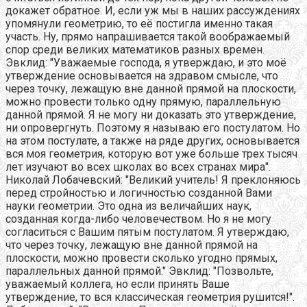
докажет обратное. И, если уж мы в наших рассуждениях
упомянули геометрию, то её постигла именно такая
участь. Ну, прямо напрашивается такой воображаемый
спор среди великих математиков разных времен.
Эвклид: "Уважаемые господа, я утверждаю, и это моё
утверждение основывается на здравом смысле, что
через точку, лежащую вне данной прямой на плоскости,
можно провести только одну прямую, параллельную
данной прямой. Я не могу ни доказать это утверждение,
ни опровергнуть. Поэтому я называю его постулатом. Но
на этом постулате, а также на ряде других, основывается
вся моя геометрия, которую вот уже больше трех тысяч
лет изучают во всех школах во всех странах мира".
Николай Лобачевский: "Великий учитель! Я преклоняюсь
перед стройностью и логичностью созданной Вами
науки геометрии. Это одна из величайших наук,
созданная когда-либо человечеством. Но я не могу
согласиться с Вашим пятым постулатом. Я утверждаю,
что через точку, лежащую вне данной прямой на
плоскости, можно провести сколько угодно прямых,
параллельных данной прямой." Эвклид: "Позвольте,
уважаемый коллега, но если принять Ваше
утверждение, то вся классическая геометрия рушится!".