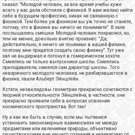
сказал: "Молодой человек, за все время учебы хуже
всего у вас дела обстояли с физикой. Я вам желаю найти
себе в будущем профессию, никак не связанную с
физикой. Тем более уж физиком вы уж точно не станете,
потому, что в физике вы ничего не понимаете". В зале
послышались смешки. Молодой человек покраснел, но,
тем не менее, довольно внятно произнёс: "Да,
действительно, я ничего не понимаю в вашей физике,
поэтому мне придётся создать свою физику". Тут уже
зал не выдержал и потонул в гомерическом хохоте.
Смеялись не только выпускники школы. Смеялись
преподаватели, смеялся сам директор школы...Того
невзрачного молодого человека, не разбиравшегося в
физике, звали Альберт Эйнштейн.
Кстати, неэвклидовы геометрии прекрасно сочетаются с
теорией относительности Эйнштейна, в частности, они
прекрасно проявили себя в вопросах освоения
космического пространства. Вот так!
Ну а как же быть в случае, если мы пытаемся
установить закономерные взаимосвязи не между
предметами или явлениями природы, объективно
существующими вне нашего сознания и независимо от