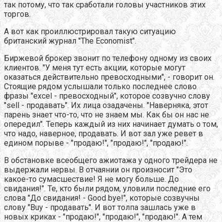
так потому, что так сработали головы участников этих
торгов.
А вот как проиллюстрировал такую ситуацию
британский журнал "The Economist".
Биржевой брокер звонит по телефону одному из своих
клиентов. "У меня тут есть акции, которые могут
оказаться действительно превосходными", - говорит он.
Стоящие рядом услышали только последнее слово
фразы "excel - превосходный", которое созвучно слову
"sell - продавать". Их лица озадачены. "Наверняка, этот
парень знает что-то, что не знаем мы. Как бы он нас не
опередил". Теперь каждый из них начинает думать о том,
что надо, наверное, продавать. И вот зал уже ревет в
едином порыве - "продаю!", "продаю!", "продаю!".
В обстановке всеобщего ажиотажа у одного трейдера не
выдержали нервы. В отчаянии он произносит "Это
какое-то сумасшествие! Я не могу больше. До
свидания!". Те, кто были рядом, уловили последние его
слова "До свидания! - Good bye!", которые созвучны
слову "Buy - продавать". И вот толпа зашлась уже в
новых криках - "продаю!", "продаю!", "продаю!". А тем