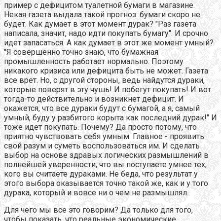
пример с дефицитом туалетной бумаги в магазине.
Некая газета выдала такой прогноз: бумаги скоро не
будет. Как думает в этот момент дурак? "Раз газета
написала, значит, надо идти покупать бумагу". И срочно
идет запасаться. А как думает в этот же момент умный?
"Я совершенно точно знаю, что бумажная
промышленность работает нормально. Поэтому
никакого кризиса или дефицита быть не может. Газета
все врет. Но, с другой стороны, ведь найдутся дураки,
которые поверят в эту чушь! И побегут покупать! И вот
тогда-то действительно и возникнет дефицит. И
окажется, что все дураки будут с бумагой, а я, самый
умный, буду у разбитого корыта как последний дурак!" И
тоже идет покупать. Почему? Да просто потому, что
приятно чувствовать себя умным. Главное - проявить
свой разум и суметь воспользоваться им. И сделать
выбор на основе здравых логических размышлений в
полнейшей уверенности, что вы поступаете умнее тех,
кого вы считаете дураками. Не беда, что результат у
этого выбора оказывается точно такой же, как и у того
дурака, который и вовсе ни о чем не размышлял.
Для чего мы все это говорим? Да только для того,
чтобы показать, что реальные экономические