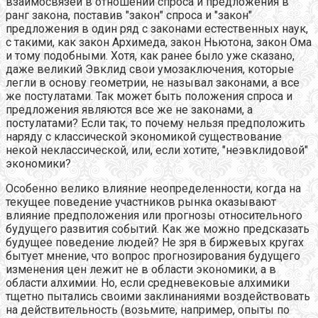
взаимосвязей в отношении спроса и предложения в
ранг закона, поставив "закон" спроса и "закон"
предложения в один ряд с законами естественных наук,
с такими, как закон Архимеда, закон Ньютона, закон Ома
и тому подобными. Хотя, как ранее было уже сказано,
даже великий Эвклид свои умозаключения, которые
легли в основу геометрии, не называл законами, а все
же постулатами. Так может быть положения спроса и
предложения являются все же не законами, а
постулатами? Если так, то почему нельзя предположить
наряду с классической экономикой существование
некой неклассической, или, если хотите, "неэвклидовой"
экономики?
Особенно велико влияние неопределенности, когда на
текущее поведение участников рынка оказывают
влияние предположения или прогнозы относительного
будущего развития событий. Как же можно предсказать
будущее поведение людей? Не зря в биржевых кругах
бытует мнение, что вопрос прогнозирования будущего
изменения цен лежит не в области экономики, а в
области алхимии. Но, если средневековые алхимики
тщетно пытались своими заклинаниями воздействовать
на действительность (возьмите, например, опыты по