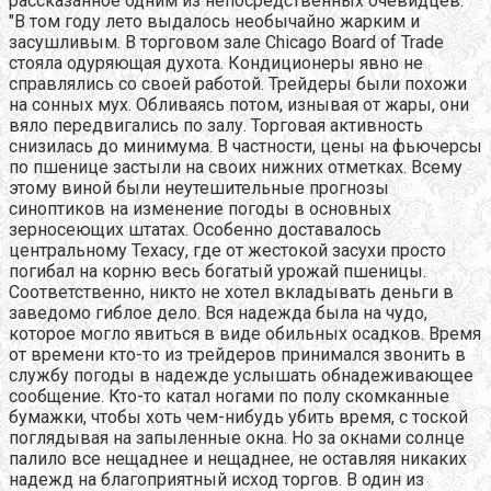
рассказанное одним из непосредственных очевидцев.
"В том году лето выдалось необычайно жарким и
засушливым. В торговом зале Chicago Board of Trade
стояла одуряющая духота. Кондиционеры явно не
справлялись со своей работой. Трейдеры были похожи
на сонных мух. Обливаясь потом, изнывая от жары, они
вяло передвигались по залу. Торговая активность
снизилась до минимума. В частности, цены на фьючерсы
по пшенице застыли на своих нижних отметках. Всему
этому виной были неутешительные прогнозы
синоптиков на изменение погоды в основных
зерносеющих штатах. Особенно доставалось
центральному Техасу, где от жестокой засухи просто
погибал на корню весь богатый урожай пшеницы.
Соответственно, никто не хотел вкладывать деньги в
заведомо гиблое дело. Вся надежда была на чудо,
которое могло явиться в виде обильных осадков. Время
от времени кто-то из трейдеров принимался звонить в
службу погоды в надежде услышать обнадеживающее
сообщение. Кто-то катал ногами по полу скомканные
бумажки, чтобы хоть чем-нибудь убить время, с тоской
поглядывая на запыленные окна. Но за окнами солнце
палило все нещаднее и нещаднее, не оставляя никаких
надежд на благоприятный исход торгов. В один из