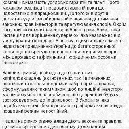
компанії вимагають урядових гарантій та пільг. Проте
механізм реалізації правових гарантій поки що
недостатньо відпрацьований. До того ж відсутні
достатні судові засоби для забезпечення дотримання
законних прав інвесторів та врегулювання спорів. Окрім
того, для іноземних інвесторів більш приваблива така
інстанція для вирішення суперечок, яка незалежна від
уряду країни-господаря. У зв`зку з цим велике значення
надається приєднанню України до багатосторонньої
конвенції по врегулюлюванню інвестиційних спорів
між державою та фізичними і юридичними особами
інших країн.
Важлива умова, необхідна для приватних
капіталовкладень (як іноземних, так і вітчизняних),-
постійний та загальновідомий набір норм та правил,
сформульваних таким чином, щоб потенційні інвестори
могли розуміти та передбачати, що ці правила будуть
застосовуватись до їх діяльності. В Україні ж, яка
перебуває в стані безперервного реформування влади,
правовий режим непостійний.
Надалі на різних рівнях влади діють закони та правила,
що часто суперечать один одному. Додатковим