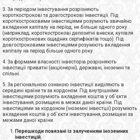
3. За періодом інвестування розрізняють
короткострокові та довгострокові інвестиції. Під
короткостроковими інвестиціями розуміють звичайно
вкладення капіталу на період, не більше одного року
(наприклад, короткострокові депозитні внески, купівля
короткострокових ощадних сертифікатів тощо). Під
довгостроковими інвестиціями розуміють вкладення
капіталу на період більше одного року.
4. За формами власності інвесторів розрізняють
інвестиції приватні (акціонерні), державні, іноземні та
спільні.
5. За регіональною ознакою інвестиції виділяють в
середині країни та за кордоном. Під внутрішніми
інвестиціями розуміють вкладення коштів у об`єкти
інвестування, розміщені в межах даної країни. Під
інвестиціями за кордоном (іноземні інвестції) розуміють
вкладення коштів у об`єкти інвестування, розміщені за
межами даної країни.
Перешкоди повязані із залученням іноземних
інвестицій.