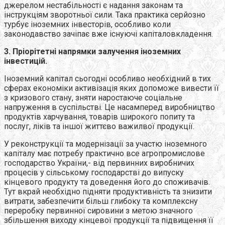
джерелом нестабільності є надання законам та
інструкціям зворотньої сили. Така практика серйозно
турбує іноземних інвесторів, особливо коли
законодавство зачіпає вже існуючі капіталовкладення.
3. Пріорітетні напрямки залучення іноземних
інвестицій.
Іноземний капітал сьогодні особливо необхідний в тих
сферах економіки активізація яких допоможе вивести її
з кризового стану, зняти наростаюче соціальне
напруження в суспільстві. Це насамперед виробництво
продуктів харчування, товарів широкого попиту та
послуг, ліків та іншої життєво важилвої продукції.
У реконструкції та модернізації за участю іноземного
капіталу має потребу практично все агропромислове
господарство України,- від первинних виробничих
процесів у сільському господарстві до випуску
кінцевого продукту та доведення його до споживачів.
Тут вкрай необхідно підняти продуктивність та знизити
витрати, забезпечити більш глибоку та комплексну
переробку первинної сировини з метою значного
збільшення виходу кінцевої продукції та підвищення її