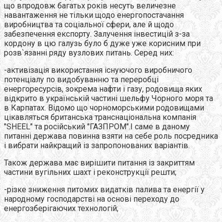
що впродовж багатьх років несуть величезне
навантаження не тільки щодо енергопостачання
виробництва та соціальної сфери, але й щодо
забезпечення експорту. Залучення інвестицій з-за
кордону в цю галузь було б дуже уже корисним при
розв`язанні ряду вузлових питань. Серед них:
-активізація використання існуючого виробничого
потенціалу по видобуванню та переробці
енергоресурсів, зокрема нафти і газу, родовища яких
відкрито в українській частині шельфу Чорного моря та
в Карпатах. Відомо що чорноморськими родовищами
цікавляться британська транснаціональна компанія
"SHEEL" та російський "ГАЗПРОМ".І саме в даному
питанні держава повинна взяти на себе роль посредника
і вибрати найкращий із запропонованих варіантів.
Також держава має вирішити питання із закриттям
частини вугільних шахт і реконструкції решти;
-різке зниження питомих видатків палива та енергії у
народному господарстві на основі переходу до
енергозберігаючих технологій;