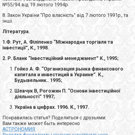
№55/94 від 19 лютого 1994р.
8. Закон України “Про власність” від 7 лютого 1991р., та
інші.
Література.
1.Ф. Рут, А. Філіпенко “Міжнародна торгівля та
інвестиції”, К., 1998.
2. Р. Бланк “Інвестиційний менеджмент” К., 1995;
Гойко А. Ф. “Организация р
ынка финансового
капитала и инвестиций в Украине
”. К.,
Будывельник.. 1995;
Шевчук В, Рогожин П. “Основи інвестиційної
діяльності” 1997;
Україна в цифрах. 1996. К., 1997.
Понравилась статья? Поделиться с друзьями:
Вам также может быть интересно
АСТРОНОМИЯ
Розклад феодалізму і генезис індустріального