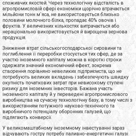
споживчих якостей. Через технологічну відсталість в
агропромисловій сфері економіки щорічно втрачається
мільйони тонн м`яса, не використовується близько
половини молочного білка, пропадає 40% овочів і
фруктів. У величезних кількостях витрачається або
нераціонально використовується й вирощена зернова
продукція.
Зниження втрат сільськогосподарської сировини та
поглиблення її переробки стосується тих сфер, де за
участю іноземного капіталу можна в короткі строки
одержати значний економічний ефект, зокрема
створення порівняно невеликих підприємств, що не
потребують великих вкладень і забезпечують швидку
окупність початкових затрат при невисокому ступені
ризику для іноземних інвесторів. Бажана участь
іноземного капіталу й у переведені агропромислового
виробництва на сучасну технологічну базу, в тому числі з
використанням потужного науково-технічного та
виробничого потенціалу оборонних галузей, що
підлягають конверсії.
У великомаштабному іноземному інвестуванні зараз
відчувають гостру потребу паливно-енергетичні галузі