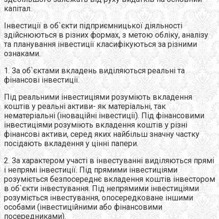
капітал.
Інвестиції в об`єкти підприємницької діяльності
здійснюються в різних формах, з метою обліку, аналізу
та планування інвестиції класифікуються за різними
ознаками.
1. За об`єктами вкладень виділяються реальні та
фінансові інвестиції.
Під реальними інвестиціями розуміють вкладення
коштів у реальні активи- як матеріальні, так
нематеріальні (іноваційні інвестиції). Під фінансовими
інвестиціями розуміють вкладення коштів у різні
фінансові активи, серед яких найбільш значну частку
посідають вкладення у цінні папери.
2. За характером участі в інвестуванні виділяються прямі
і непрямі інвестиції. Під прямими інвестиціями
розуміється безпосереднє вкладення коштів інвестором
в об`єкти інвестування. Під непрямими інвестиціями
розуміється інвестування, опосередковане іншими
особами (інвестиційними або фінансовими
посередниками).