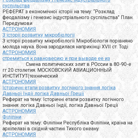
суспільства
РЕФЕРАТ з економічної історії на тему: “Розклад
феодалізму і генезис індустріального суспільства” План.
Передумови
АСТРОНОМИЯ
З історії розвитку мікробіології
З історії розвитку мікробіології Мікробіологія порівняно
молода наука. Вона зародилася наприкінці XVII ст. Тоді
АСТРОНОМИЯ
стремиться к равновесию и при выводе ее из
Смена политических элит в РОссии в 80-90-е
гг 20 столетия. МОСКОВСКИЙ АВИАЦИОННЫЙ
ИНСТИТУТ(технический
АСТРОНОМИЯ
Історичні етапи розвитку логічного знання логіка
Давньої Індії логіка Давньої Греції
Реферат на тему: Історичні етапи розвитку логічного
знання: логіка Давньої Індії, логіка Давньої Греції
АСТРОНОМИЯ
Філіпіни
Реферат на тему: Філіпіни Республіка Філіпіни, країна на
архіпелазі в східній частині Тихого океану
АСТРОНОМИЯ