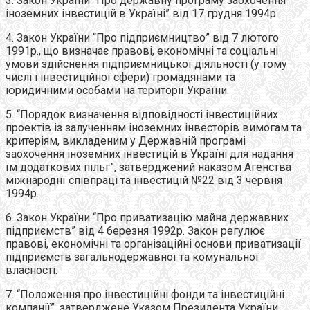
3. Закон України “Про державну програму заохочення
іноземних інвестицій в Україні” від 17 грудня 1994р.
4. Закон України “Про підприємництво” від 7 лютого
1991р., що визначає правові, економічні та соціальні
умови здійснення підприємницької діяльності (у тому
числі і інвестиційної сфери) громадянами та
юридичними особами на території України.
5. “Порядок визначення відповідності інвестиційних
проектів із залученням іноземних інвесторів вимогам та
критеріям, викладеним у Державній програмі
заохочення іноземних інвестицій в Україні для надання
їм додаткових пільг”, затверджений наказом Агенства
міжнароднї співпраці та інвестицій №22 від 3 червня
1994р.
6. Закон України “Про приватизацію майна державних
підприємств” від 4 березня 1992р. Закон регулює
правові, економічні та організаційні основи приватизації
підприємств загальнодержавної та комунальної
власності.
7. “Положення про інвестиційні фонди та інвестиційні
компанії”, затверджене Указом Президента України