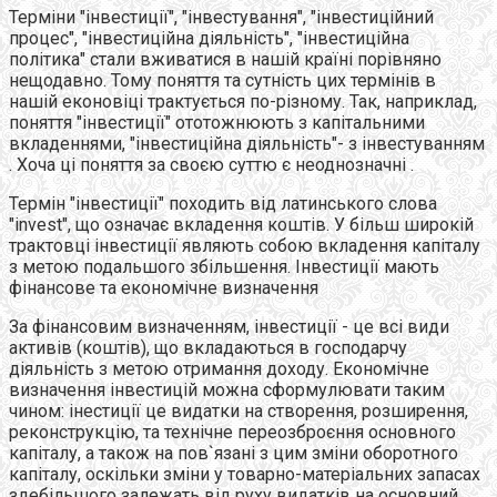
Терміни "інвестиції", "інвестування", "інвестиційний
процес", "інвестиційна діяльність", "інвестиційна
політика" стали вживатися в нашій країні порівняно
нещодавно. Тому поняття та сутність цих термінів в
нашій еконовіці трактується по-різному. Так, наприклад,
поняття "інвестиції" ототожнюють з капітальними
вкладеннями, "інвестиційна діяльність"- з інвестуванням
. Хоча ці поняття за своєю суттю є неоднозначні .
Термін "інвестиції" походить від латинського слова
"invest", що означає вкладення коштів. У більш широкій
трактовці інвестиції являють собою вкладення капіталу
з метою подальшого збільшення. Інвестиції мають
фінансове та економічне визначення
За фінансовим визначенням, інвестиції - це всі види
активів (коштів), що вкладаються в господарчу
діяльність з метою отримання доходу. Економічне
визначення інвестицій можна сформулювати таким
чином: інестиції це видатки на створення, розширення,
реконструкцію, та технічне переозброєння основного
капіталу, а також на пов`язані з цим зміни оборотного
капіталу, оскільки зміни у товарно-матеріальних запасах
здебільшого залежать від руху видатків на основний