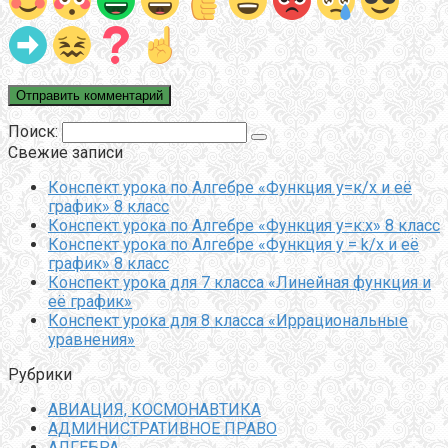
Поиск:
Свежие записи
Конспект урока по Алгебре «Функция у=к/х и её
график» 8 класс
Конспект урока по Алгебре «Функция у=к:х» 8 класс
Конспект урока по Алгебре «Функция y = k/x и её
график» 8 класс
Конспект урока для 7 класса «Линейная функция и
её график»
Конспект урока для 8 класса «Иррациональные
уравнения»
Рубрики
АВИАЦИЯ, КОСМОНАВТИКА
АДМИНИСТРАТИВНОЕ ПРАВО
АЛГЕБРА