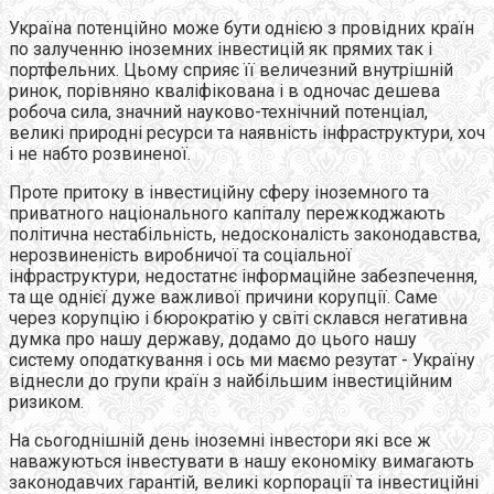
Україна потенційно може бути однією з провідних країн
по залученню іноземних інвестицій як прямих так і
портфельних. Цьому сприяє її величезний внутрішній
ринок, порівняно кваліфікована і в одночас дешева
робоча сила, значний науково-технічний потенціал,
великі природні ресурси та наявність інфраструктури, хоч
і не набто розвиненої.
Проте притоку в інвестиційну сферу іноземного та
приватного національного капіталу пережкоджають
політична нестабільність, недосконалість законодавства,
нерозвиненість виробничої та соціальної
інфраструктури, недостатнє інформаційне забезпечення,
та ще однієї дуже важливої причини корупції. Саме
через корупцію і бюрократію у світі склався негативна
думка про нашу державу, додамо до цього нашу
систему оподаткування і ось ми маємо резутат - Україну
віднесли до групи країн з найбільшим інвестиційним
ризиком.
На сьогоднішній день іноземні інвестори які все ж
наважуються інвестувати в нашу економіку вимагають
законодавчих гарантій, великі корпорації та інвестиційні