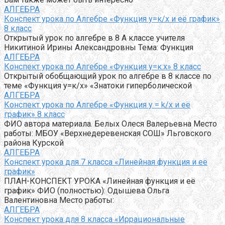
АЛГЕБРА
Конспект урока по Алгебре «Функция у=к/х и её график»
8 класс
Открытый урок по алгебре в 8 А классе учителя
Никитиной Ирины Александровны Тема: Функция
АЛГЕБРА
Конспект урока по Алгебре «Функция у=к:х» 8 класс
Открытый обобщающий урок по алгебре в 8 классе по
теме «Функция у=к/х» «Знатоки гиперболической
АЛГЕБРА
Конспект урока по Алгебре «Функция y = k/x и её
график» 8 класс
ФИО автора материала. Белых Олеся Валерьевна Место
работы: МБОУ «Верхнедеревенская СОШ» Льговского
района Курской
АЛГЕБРА
Конспект урока для 7 класса «Линейная функция и её
график»
ПЛАН-КОНСПЕКТ УРОКА «Линейная функция и её
график» ФИО (полностью): Одышева Ольга
Валентиновна Место работы:
АЛГЕБРА
Конспект урока для 8 класса «Иррациональные