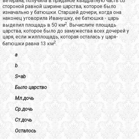
ветерана, получила в приданое квадратную часть со
стороной равной ширине царства, которое было
изначально у батюшки. Старшей дочери, когда она
наконец уговорила Иванушку, ее батюшка - царь
2
выделил площадь в 50 км
. Вычислите площадь
царства, которое было до замужества всех дочерей у
царя, если жилплощадь, которая осталась у царя-
2
батюшки равна 13 км
.
a
b
S=ab
Было царство
Мл.дочь
Ср.дочь
Ст.дочь
Осталось