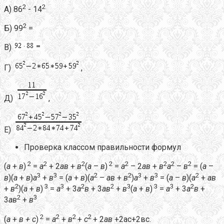
2
2
А) 86
- 14
2
Б) 99
=
В)
Г)
,
Д)
,
Е)
Проверка классом правильности формул
2
2
2
2
2
2
2
2
(
а
+
в
)
=
а
+ 2
ав
+
в
(
а
–
в
)
=
а
– 2
ав
+
в
а
–
в
= (
а
–
3
3
2
2
3
3
2
в
)(
а
+
в
)
а
+
в
= (
а
+
в
)(
а
–
ав
+
в
)
а
+
в
= (
а
–
в
)(
а
+
ав
2
3
3
2
2
3
3
3
2
+
в
)(
а
+
в
)
=
а
+ 3
а
в
+ 3
ав
+
в
(
а
+
в
)
=
а
+ 3
а
в
+
2
3
3
ав
+
в
2
2
2
2
(
а
+
в + с
)
=
а
+
в
+
с
+ 2
ав
+2ас+2вс.