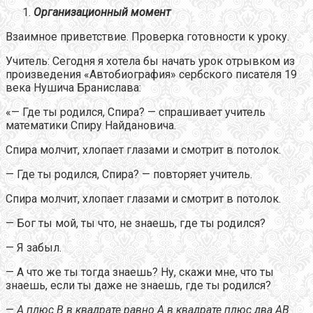
Организационный момент
Взаимное приветствие. Проверка готовности к уроку.
Учитель: Сегодня я хотела бы начать урок отрывком из
произведения «Автобиография» сербского писателя 19
века Нушича Бранислава:
«— Где ты родился, Спира? — спрашивает учитель
математики Спиру Найдановича.
Спира молчит, хлопает глазами и смотрит в потолок.
— Где ты родился, Спира? — повторяет учитель.
Спира молчит, хлопает глазами и смотрит в потолок.
— Бог ты мой, ты что, не знаешь, где ты родился?
— Я забыл.
— А что же ты тогда знаешь? Ну, скажи мне, что ты
знаешь, если ты даже не знаешь, где ты родился?
—
А плюс В в квадрате равно А в квадрате плюс два АВ