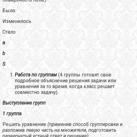
Было
Изменилось
Стало
a
b
S
Работа по группам
(4 группы готовят свое
подробное объяснение решения задачи или
уравнения за то время, когда класс решает
совместно задачу).
Выступление групп
1 группа
Решить уравнение
(применив способ группировки и
разложив левую часть на множители, подготовить
развернутый устный ответ и решение):