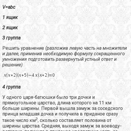
V=abc
1 ящик
2 ящик
3 группа
Решить уравнение
(разложив левую часть на множители
и далее, применив необходимую формулу сокращенного
умножения подготовить развернутый устный ответ и
решение)
.
4 группа
У одного царя-батюшки было три дочки и
прямоугольное царство, длина которого на 11 км
больше ширины. Первой вышла замуж за соседского
принца младшая дочка и получила в приданое сразу
2
такое число км
, сколько составляет половина от
ширины царства. Средняя, выходя замуж за воеводу-