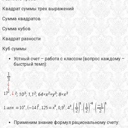
Квадрат суммы трех выражений
Сумма квадратов
Сумма кубов
Квадрат разности
Куб суммы
Устный счет – работа с классом (вопрос каждому –
быстрый темп):
2
3
2
2
3
3
; 10
; 1,1
; 64=х
=у
; 8=х
Применим знание формул рациональному счету: