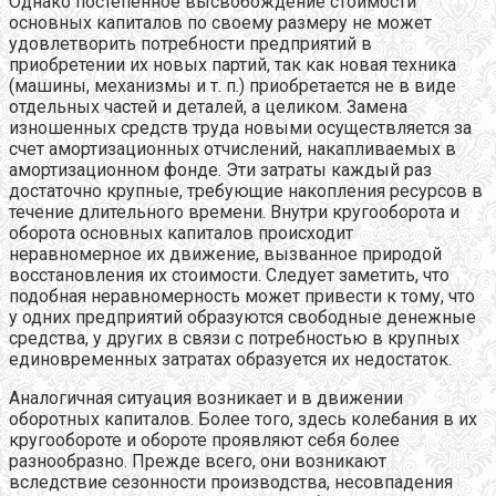
Однако постепенное высвобождение стоимости
основных капиталов по своему размеру не может
удовлетворить потребности предприятий в
приобретении их новых партий, так как новая техника
(машины, механизмы и т. п.) приобретается не в виде
отдельных частей и деталей, а целиком. Замена
изношенных средств труда новыми осуществляется за
счет амортизационных отчислений, накапливаемых в
амортизационном фонде. Эти затраты каждый раз
достаточно крупные, требующие накопления ресурсов в
течение длительного времени. Внутри кругооборота и
оборота основных капиталов происходит
неравномерное их движение, вызванное природой
восстановления их стоимости. Следует заметить, что
подобная неравномерность может привести к тому, что
у одних предприятий образуются свободные денежные
средства, у других в связи с потребностью в крупных
единовременных затратах образуется их недостаток.
Аналогичная ситуация возникает и в движении
оборотных капиталов. Более того, здесь колебания в их
кругообороте и обороте проявляют себя более
разнообразно. Прежде всего, они возникают
вследствие сезонности производства, несовпадения