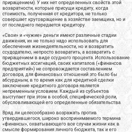
приращением). У них нет определенных свойств этой
возвратности, которые присущи кредиту, когда
стоимость, полученная от кредитора, не только
совершает круговращение в хозяйстве заемщика, но и
от последнего передается кредитору.
«Свои» и «чужие» деньги имеют различные стадии
движения, их не только надо использовать для
обеспечения жизнедеятельности, но и возвратить
ссудодателю, непросто возвратить, а возвратить с
приращением в виде ссудного процента. Использование
бюджетных ассигнаций, своих капиталов («финансов
предприятий») не сопровождается составлением
договора, для финансовых отношений это было бы
абсурдным, в то время как для кредитной сделки
заключение кредитного договора является
непременным условием. Каждый из субъектов
выступает при этом в особой, специфической роли,
обусловливающей его определенные обязательства.
Вряд ли целесообразно возражать против
утвердившегося, широко воспринимаемого термина
«финансы», охватывающего все случаи жизни как в
смысле формирования личного бюджета, так и его