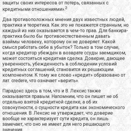
защиты своих интересов от потерь, связанных с
2
кредитными отношениями».
Два противоположных мнения двух известных людей,
практика и теоретика. Как это не покажется странным, но
каждый из них оказывается в чем-то прав. Для банкира-
практика было бы противоестественным давать
взаймы человеку, которому он не доверяет. Какой
смысл работать себе в убыток? Только в том случае,
когда кредитор убежден в возврате ссуды заемщиком,
может состояться кредитная сделка. Доверие, дающее
уверенность, убежденность в соблюдении условий
кредитных соглашений, становится их решающим
компонентом. К тому же слово «кредит» образовано от
лат. credere, что означает «верить».
Парадокс здесь в том, что и В. Лексис также
оказывается правым. Напомним, что он пишет не об
отдельно взятой кредитной сделке, а об их
совокупности, о сущности кредита как экономического
отношения. В. Лексис не утверждает, что доверие
вообще не характеризует сути кредита, он лишь
замечает, что оно не имеет для него решающего
значения.