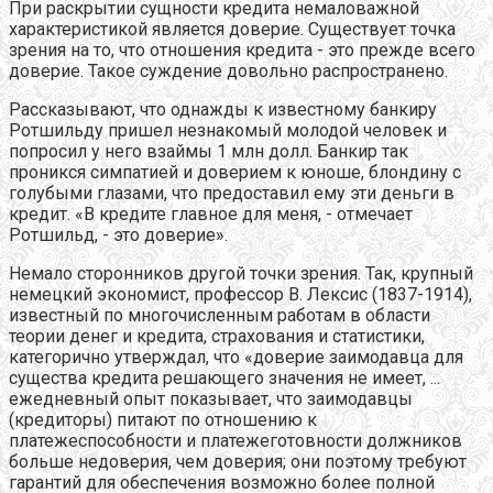
При раскрытии сущности кредита немаловажной
характеристикой является доверие. Существует точка
зрения на то, что отношения кредита - это прежде всего
доверие. Такое суждение довольно распространено.
Рассказывают, что однажды к известному банкиру
Ротшильду пришел незнакомый молодой человек и
попросил у него взаймы 1 млн долл. Банкир так
проникся симпатией и доверием к юноше, блондину с
голубыми глазами, что предоставил ему эти деньги в
кредит. «В кредите главное для меня, - отмечает
Ротшильд, - это доверие».
Немало сторонников другой точки зрения. Так, крупный
немецкий экономист, профессор В. Лексис (1837-1914),
известный по многочисленным работам в области
теории денег и кредита, страхования и статистики,
категорично утверждал, что «доверие заимодавца для
существа кредита решающего значения не имеет, ...
ежедневный опыт показывает, что заимодавцы
(кредиторы) питают по отношению к
платежеспособности и платежеготовности должников
больше недоверия, чем доверия; они поэтому требуют
гарантий для обеспечения возможно более полной