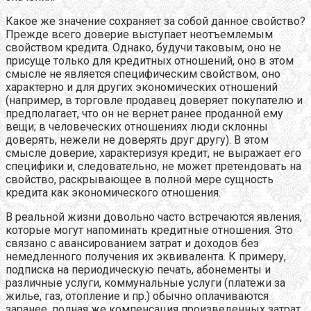
Какое же значение сохраняет за собой данное свойство?
Прежде всего доверие выступает неотъемлемым
свойством кредита. Однако, будучи таковым, оно не
присуще только для кредитных отношений, оно в этом
смысле не является специфическим свойством, оно
характерно и для других экономических отношений
(например, в торговле продавец доверяет покупателю и
предполагает, что он не вернет ранее проданной ему
вещи; в человеческих отношениях люди склонны
доверять, нежели не доверять друг другу). В этом
смысле доверие, характеризуя кредит, не выражает его
специфики и, следовательно, не может претендовать на
свойство, раскрывающее в полной мере сущность
кредита как экономического отношения.
В реальной жизни довольно часто встречаются явления,
которые могут напоминать кредитные отношения. Это
связано с авансированием затрат и доходов без
немедленного получения их эквивалента. К примеру,
подписка на периодическую печать, абонементы и
различные услуги, коммунальные услуги (платежи за
жилье, газ, отопление и пр.) обычно оплачиваются
заранее, полная же компенсация произведенных затрат