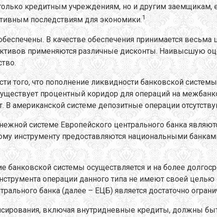
только кредитным учреждениям, но и другим заемщикам, 
1
ативным последствиям для экономики.
обеспечены. В качестве обеспечения принимается весьма 
 активов применяются различные дисконты. Наивысшую о
тво.
асти того, что пополнение ликвидности банковской систем
де существует процентный коридор для операций на межба
 В американской системе депозитные операции отсутству
ежной системе Европейского центрального банка являют
тому инструменту предоставляются национальными банками
е банковской системы осуществляется и на более долгоср
нструмента операции данного типа не имеют своей целью в
ального банка (далее – ЕЦБ) является достаточно ограни
нсирования, включая внутридневные кредиты, должны быт