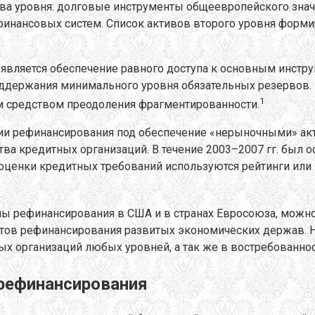
два уровня: долговые инструменты общеевропейского знач
инансовых систем. Список активов второго уровня форм
является обеспечение равного доступа к основным инстр
поддержания минимального уровня обязательных резервов.
1
м средством преодоления фрагментированности.
и рефинансирования под обеспечение «нерыночными» актив
ва кредитных организаций. В течение 2003–2007 гг. был о
ля оценки кредитных требований используются рейтинги ил
ы рефинансирования в США и в странах Евросоюза, можно 
тов рефинансирования развитых экономических держав. На
ых организаций любых уровней, а так же в востребованно
 рефинансирования