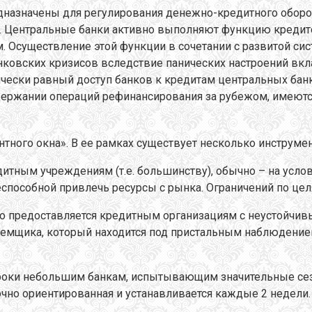
дназначены для регулирования денежно-кредитного оборо
 Центральные банки активно выполняют функцию кредитор
 Осуществление этой функции в сочетании с развитой сис
нковских кризисов вследствие панических настроений вкл
чески равный доступ банков к кредитам центральных банк
держании операций рефинансирования за рубежом, имеют
тного окна». В ее рамках существует несколько инструмен
тным учреждениям (т.е. большинству), обычно – на услови
способной привлечь ресурсы с рынка. Ограничений по цел
 но предоставляется кредитным организациям с неустойчи
заемщика, который находится под пристальным наблюдени
сроки небольшим банкам, испытывающим значительные сез
ночно ориентированная и устанавливается каждые 2 недели.