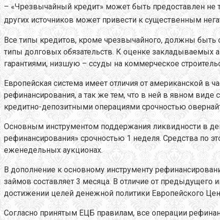
– «Чрезвычайный кредит» может быть предоставлен не 
других источников может привести к существенным нег
Все типы кредитов, кроме чрезвычайного, должны быть 
типы долговых обязательств. К оценке закладываемых
гарантиями, низшую – ссуды на коммерческое строительс
Европейская система имеет отличия от американской в ч
рефинансирования, а так же тем, что в ней в явном ви
кредитно-депозитными операциями срочностью овернайт.
Основным инструментом поддержания ликвидности в ден
рефинансирования» срочностью 1 неделя. Средства по э
еженедельных аукционах.
В дополнение к основному инструменту рефинансировани
займов составляет 3 месяца. В отличие от предыдущего и
достижении целей денежной политики Европейского Центр
Согласно принятым ЕЦБ правилам, все операции рефина