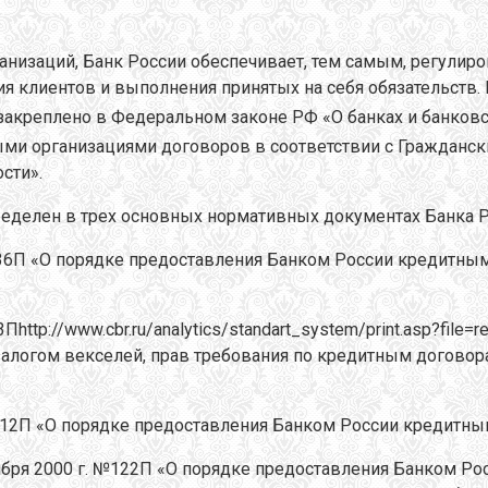
низаций, Банк России обеспечивает, тем самым, регулир
ия клиентов и выполнения принятых на себя обязательств
 закреплено в Федеральном законе РФ «О банках и банков
ми организациями договоров в соответствии с Гражданс
сти».
еделен в трех основных нормативных документах Банка Р
236П «О порядке предоставления Банком России кредитны
ttp://www.cbr.ru/analytics/standart_system/print.asp?file
алогом векселей, прав требования по кредитным договор
312П «О порядке предоставления Банком России кредитны
бря 2000 г. №122П «О порядке предоставления Банком Рос