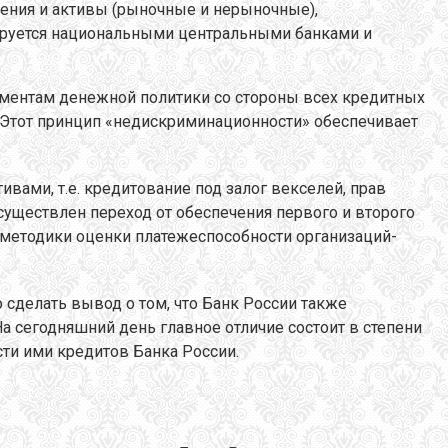
ения и активы (рыночные и нерыночные),
ируется национальными центральными банками и
ументам денежной политики со стороны всех кредитных
 Этот принцип «недискриминационности» обеспечивает
ами, т.е. кредитование под залог векселей, прав
существлен переход от обеспечения первого и второго
и методики оценки платежеспособности организаций-
сделать вывод о том, что Банк России также
 сегодняшний день главное отличие состоит в степени
сти ими кредитов Банка России.