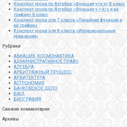
Конспект урока по Алгебре «Функция у=к:х» 8 класс
Конспект урока по Алгебре «Функция y = k/x и её
график» 8 класс
Конспект урока для 7 класса «Линейная функция и
её график»
Конспект урока для 8 класса «Иррациональные
уравнения»
Рубрики
АВИАЦИЯ, КОСМОНАВТИКА
АДМИНИСТРАТИВНОЕ ПРАВО
АЛГЕБРА
АРБИТРАЖНЫЙ ПРОЦЕСС
АРХИТЕКТУРА
АСТРОНОМИЯ
БАНКОВСКОЕ ДЕЛО
БЖД
БИОГРАФИЯ
Свежие комментарии
Архивы