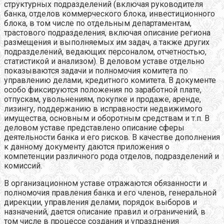
структурных подразделений (включая руководителя
банка, отделов коммерческого блока, инвестиционного
блока, в том числе по отдельным департаментам,
трастового подразделения, включая описание региона
размещения и выполняемых им задач, а также других
подразделений, ведающих персоналом, отчетностью,
статистикой и анализом). В деловом уставе отдельно
показываются задачи и полномочия комитета по
управлению делами, кредитного комитета. В документе
особо фиксируются положения по заработной плате,
отпускам, увольнениям, покупке и продаже, аренде,
лизингу, поддержанию в исправности недвижимого
имущества, основным и оборотным средствам и т.п. В
деловом уставе представлено описание сферы
деятельности банка и его рисков. В качестве дополнения
к данному документу даются приложения о
компетенции различного рода отделов, подразделений и
комиссий.
В организационном уставе отражаются обязанности и
полномочия правления банка и его членов, генеральной
дирекции, управления делами, порядок выборов и
назначений, дается описание правил и ограничений, в
том числе в процессе создания и упразднения