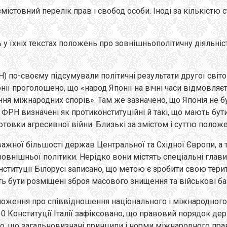
змістовний перелік прав і свобод особи. Іноді за кількістю 
ь у їхніх текстах положень про зовнішньополітичну діяльні
Н) по-своєму підсумували політичні результати другої світо
нії проголошено, що «народ Японії на вічні часи відмовляєт
ня міжнародних спорів». Там же зазначено, що Японія не бу
ФРН визначені як протиконституційні й такі, що мають бути 
овки агресивної війни. Близькі за змістом і суттю положенн
ереважної більшості держав Центральної та Східної Європи, 
шньої політики. Нерідко вони містять спеціальні глави і ст
онституції Білорусі записано, що метою є зробити свою те
ожуть бути розміщені зброя масового знищення та військові б
ложення про співвідношення національного і міжнародного п
10 Конституції Італії зафіксовано, що правовий порядок д
ено, що загальновизнані принципи і норми міжнародного пра