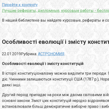
Перейти к контенту
Лучшие рефераты, дипломные, курсовые работы - беспла
В нашей библиотеке вы найдете курсовые, рефераты и со
Особливості еволюції і змісту консти
22.01.2019
Рубрика:
АСТРОНОМИЯ
Особливості еволюції і змісту конституцій
В історії конституціоналізму можна виділити три періоди. 
діє. Чинними залишаються конституції США (1787 p.), Норвегії
деякі інші.
Другий період припадає на роки між двома світовими війн
основні закони. Зміст цих конституцій нерідко відрізнявс
встановлювали більш демократичне виборче право і виборч