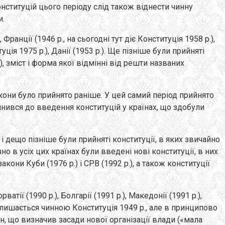
 конституцій цього періоду слід також віднести чинну
и.
Франції (1946 р., на сьогодні тут діє Конституція 1958 p.),
туція 1975 p.), Данії (1953 p.). Ще пізніше були прийняті
p.), зміст і форма якої відмінні від решти названих
кони було прийнято раніше. У цей самий період прийнято
чинився до введення конституцій у країнах, що здобули
і дещо пізніше були прийняті конституції, в яких звичайно
 в усіх цих країнах були введені нові конституції, в них
они Куби (1976 p.) і СРВ (1992 p.), а також конституції
тії (1990 p.), Болгарії (1991 p.), Македонії (1991 p.),
но залишається чинною Конституція 1949 p., але в принципово
он, що визначив засади нової організації влади («мала