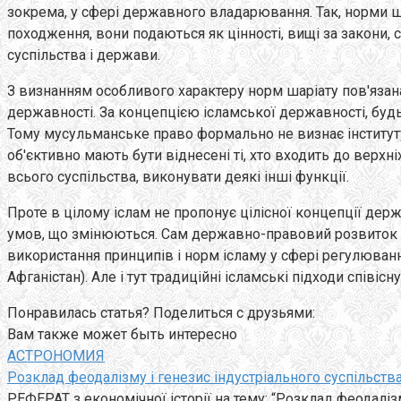
зокрема, у сфері державного владарювання. Так, норми ш
походження, вони подаються як цінності, вищі за закони
суспільства і держави.
З визнанням особливого характеру норм шаріату пов'язан
державності. За концепцією ісламської державності, бу
Тому мусульманське право формально не визнає інституту
об'єктивно мають бути віднесені ті, хто входить до верхн
всього суспільства, виконувати деякі інші функції.
Проте в цілому іслам не пропонує цілісної концепції дер
умов, що змінюються. Сам державно-правовий розвиток му
використання принципів і норм ісламу у сфері регулюван
Афганістан). Але і тут традиційні ісламські підходи спів
Понравилась статья? Поделиться с друзьями:
Вам также может быть интересно
АСТРОНОМИЯ
Розклад феодалізму і генезис індустріального суспільств
РЕФЕРАТ з економічної історії на тему: “Розклад феодаліз