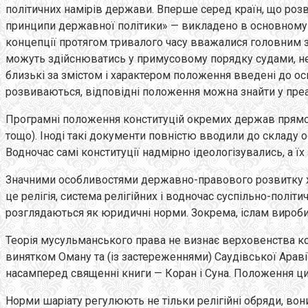
політичних намірів держави. Вперше серед країн, що розви
принципи державної політики» — викладено в основному ід
концепції протягом тривалого часу вважалися головним зм
можуть здійснюватись у примусовому порядку судами, не 
близькі за змістом і характером положення введені до осно
розвиваються, відповідні положення можна знайти у преа
Програмні положення конституцій окремих держав прямо в
тощо). Іноді такі документи повністю вводили до складу
Водночас самі конституції надмірно ідеологізувались, а їх 
Значними особливостями державно-правового розвитку хара
це релігія, система релігійних і водночас суспільно-політ
розглядаються як юридичні норми. Зокрема, іслам вироб
Теорія мусульманського права не визнає верховенства конс
винятком Оману та (із застереженнями) Саудівської Арав
насамперед священні книги — Коран і Суна. Положення ци
Норми шаріату регулюють не тільки релігійні обряди, вон