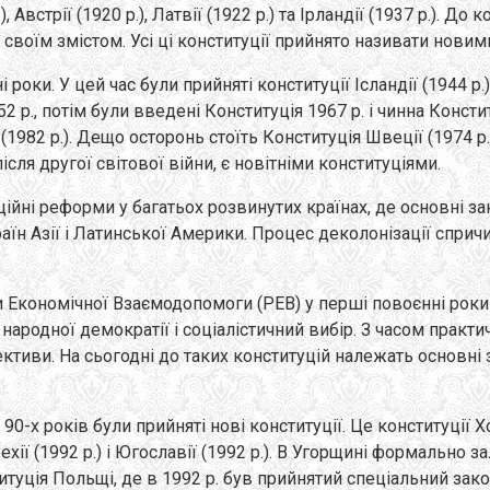
встрії (1920 p.), Латвії (1922 p.) та Ірландії (1937 р.). До
своїм змістом. Усі ці конституції прийнято називати новим
роки. У цей час були прийняті конституції Ісландії (1944 p.), 
(1952 p., потім були введені Конституція 1967 p. і чинна Консти
ини (1982 p.). Дещо осторонь стоїть Конституція Швеції (1974 
ісля другої світової війни, є новітніми конституціями.
ійні реформи у багатьох розвинутих країнах, де основні за
країн Азії і Латинської Америки. Процес деколонізації спри
и Економічної Взаємодопомоги (РЕВ) у перші повоєнні роки 
одної демократії і соціалістичний вибір. З часом практично
иви. На сьогодні до таких конституцій належать основні зак
-х років були прийняті нові конституції. Це конституції Хорва
), Чехії (1992 p.) і Югославії (1992 р.). В Угорщині формаль
титуція Польщі, де в 1992 p. був прийнятий спеціальний зак