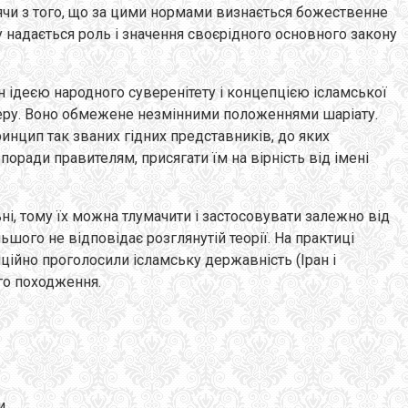
дячи з того, що за цими нормами визнається божественне
 надається роль і значення своєрідного основного закону
н ідеєю народного суверенітету і концепцією ісламської
теру. Воно обмежене незмінними положеннями шаріату.
инцип так званих гідних представників, до яких
поради правителям, присягати їм на вірність від імені
ні, тому їх можна тлумачити і застосовувати залежно від
ого не відповідає розглянутій теорії. На практиці
ійно проголосили ісламську державність (Іран і
ого походження.
и