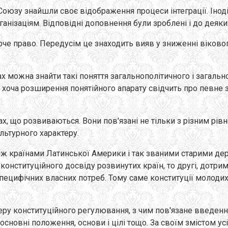
Союзу знайшли своє відображення процеси інтеграції. Інод
ізаціям. Відповідні доповнення були зроблені і до деяких
рче право. Передусім це знаходить вияв у зниженні віковог
стах можна знайти такі поняття загальнополітичного і загал
І хоча розширення понятійного апарату свідчить про певне
нах, що розвиваються. Вони пов'язані не тільки з різним рі
льтурного характеру.
іж країнами Латинської Америки і так званими старими держ
 конституційного досвіду розвинутих країн, то другі, дотри
специфічних власних потреб. Тому саме конституції молод
ру конституційного регулювання, з чим пов'язане введення
сновні положення, основи і цілі тощо. За своїм змістом ус