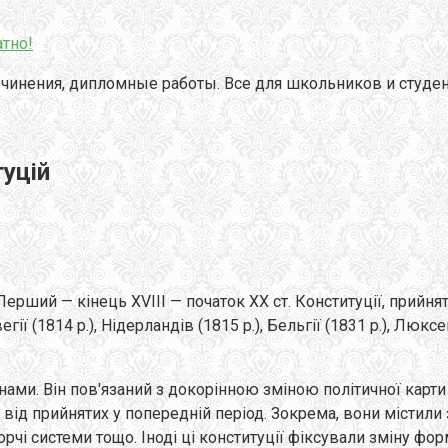
тно!
чинения, дипломные работы. Все для школьников и студен
туцій
Перший — кінець XVIII — початок XX ст. Конституції, прийня
 (1814 p.), Нідерландів (1815 p.), Бельгії (1831 p.), Люксемб
ами. Він пов'язаний з докорінною зміною політичної карти
я від прийнятих у попередній період. Зокрема, вони містили
і системи тощо. Іноді ці конституції фіксували зміну форми