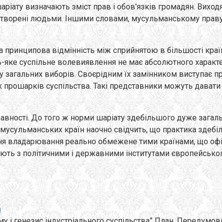
аріату визначають зміст прав і обов'язків громадян. Вихо
, створені людьми. Іншими словами, мусульманському праву
а принципова відмінність між сприйнятою в більшості краї
дь-яке суспільне волевиявлення не має абсолютного харак
 загальних виборів. Своєрідним їх замінником виступає пр
іх прошарків суспільства. Такі представники можуть давати 
жавності. До того ж норми шаріату здебільшого дуже загаль
сульманських країн наочно свідчить, що практика здебільш
ня владарювання реально обмежене тими країнами, що офіц
існують з політичними і державними інститутами європейськ
а
му і генезис індустріального суспільства” План. Передумов