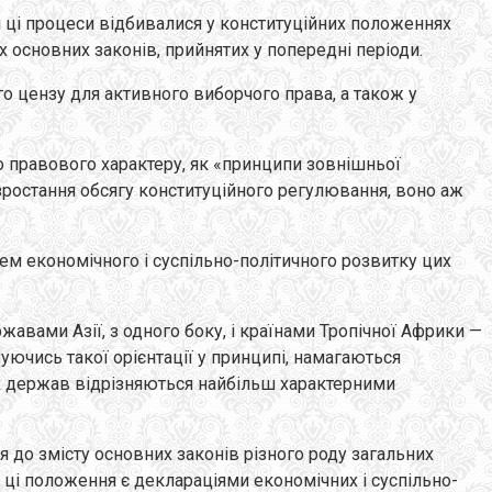
і ці процеси відбивалися у конституційних положеннях
 основних законів, прийнятих у попередні періоди.
о цензу для активного виборчого права, а також у
ьно правового характеру, як «принципи зовнішньої
 зростання обсягу конституційного регулювання, воно аж
внем економічного і суспільно-політичного розвитку цих
авами Азії, з одного боку, і країнами Тропічної Африки —
муючись такої орієнтації у принципі, намагаються
их держав відрізняються найбільш характерними
 до змісту основних законів різного роду загальних
і ці положення є деклараціями економічних і суспільно-