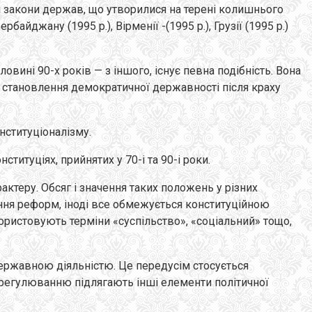
вні закони держав, що утворилися на терені колишнього
зербайджану (1995 p.), Вірменії -(1995 p.), Грузії (1995 p.)
овині 90-х років — з іншого, існує певна подібність. Вона
о становлення демократичної державності після краху
нституціоналізму.
титуціях, прийнятих у 70-і та 90-і роки.
рактеру. Обсяг і значення таких положень у різних
ення реформ, іноді все обмежується конституційною
користовують терміни «суспільство», «соціальний» тощо,
державною діяльністю. Це передусім стосується
у регулюванню підлягають інші елементи політичної