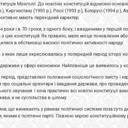
нституція Монголії. До новітніх конституцій віднесені осно
), Киргизстану (1993 p.), Росії (1993 p.), Білорусі (1994 p.), А
об'єктивно мають перехідний характер.
роки і в 70-і роки, з одного боку, і введеними у першій пол
 з цих конституцій. Як правило, мало місце поновлення аб
дилися в обстановці високої політичної активності народу.
 з яких лише окреслювалась у попередній період історії ко
 держави у сфері економіки. Найповніше це виявилось у конс
 період, представлені положення соціологічного змісту і ха
ся про соціальні орієнтири і завдання держави, про провед
ого звучання. І хоча практично всі новітні конституції ви
и, а не суспільства в цілому.
ни, що виникають у рамках політичної системи поза суто 
ми, якими є політичні партії. Певною мірою конституційном