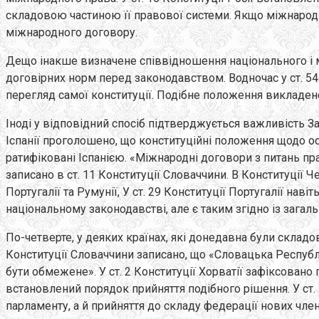
складовою частиною її правової системи. Якщо міжнародн
міжнародного договору.
Дещо інакше визначене співвідношення національного і м
договірних норм перед законодавством. Водночас у ст. 54
перегляд самої конституції. Подібне положення викладено
Іноді у відповідний спосіб підтверджується важливість З
Іспанії проголошено, що конституційні положення щодо осн
ратифіковані Іспанією. «Міжнародні договори з питань п
записано в ст. 11 Конституції Словаччини. В Конституції 
Португалії та Румунії, У ст. 29 Конституції Португалії на
національному законодавстві, але є таким згідно із заг
По-четверте, у деяких країнах, які донедавна були складо
Конституції Словаччини записано, що «Словацька Республ
бути обмежене». У ст. 2 Конституції Хорватії зафіксован
встановлений порядок прийняття подібного рішення. У ст.
парламенту, а й прийняття до складу федерації нових член