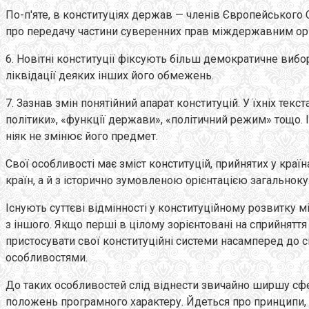
По-п'яте, в конституціях держав — членів Європейського 
про передачу частини суверенних прав міждержавним орган
6. Новітні конституції фіксують більш демократичне вибо
ліквідації деяких інших його обмежень.
7. Зазнав змін понятійний апарат конституцій. У їхніх тек
політики», «функції держави», «політичний режим» тощо. 
ніяк не змінює його предмет.
Свої особливості має зміст конституцій, прийнятих у краї
країн, а й з історично зумовленою орієнтацією загальноку
Існують суттєві відмінності у конституційному розвитку м
з іншого. Якщо перші в цілому зорієнтовані на сприйняття
пристосувати свої конституційні системи насамперед до 
особливостями.
До таких особливостей слід віднести звичайно ширшу сфе
положень програмного характеру. Йдеться про принципи, о