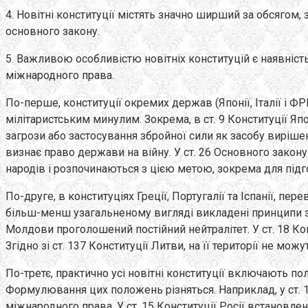
4. Новітні конституції містять значно ширший за обсягом, 
основного закону.
5. Важливою особливістю новітніх конституцій є наявніст
міжнародного права.
По-перше, конституції окремих держав (Японії, Італії і ФР
мілітаристським минулим. Зокрема, в ст. 9 Конституції Япо
загрози або застосування збройної сили як засобу вирішен
визнає право держави на війну. У ст. 26 Основного закону 
народів і розпочинаються з цією метою, зокрема для підгот
По-друге, в конституціях Греції, Португалії та Іспанії, п
більш-менш узагальненому вигляді викладені принципи зовні
Молдови проголошений постійний нейтралітет. У ст. 18 К
Згідно зі ст. 137 Конституції Литви, на її території не м
По-третє, практично усі новітні конституції включають по
Формулювання цих положень різняться. Наприклад, у ст. 
міжнародного права. У ст. 15 Конституції Росії встановл