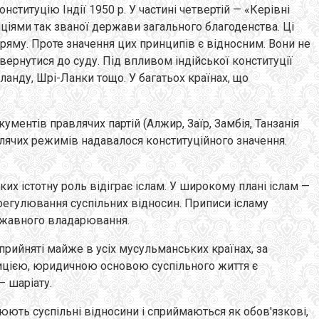
титуцію Індії 1950 p. У частині четвертій — «Керівні
пціями так званої держави загального благоденства. Ці
ряму. Проте значення цих принципів є відносним. Вони не
рнутися до суду. Під впливом індійської конституції
їланду, Шрі-Ланки тощо. У багатьох країнах, що
ентів правлячих партій (Алжир, Заїр, Замбія, Танзанія
влячих режимів надавалося конституційного значення.
х істотну роль відіграє іслам. У широкому плані іслам —
би регулювання суспільних відносин. Приписи ісламу
ержавного владарювання.
прийняті майже в усіх мусульманських країнах, за
адицією, юридичною основою суспільного життя є
— шаріату.
юють суспільні відносини і сприймаються як обов'язкові,