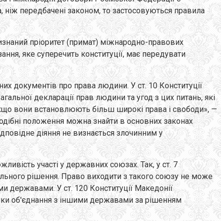
, ніж передбачені законом, то застосовуються правила
визнаний пріоритет (примат) міжнародно-правових
ання, яке суперечить конституції, має передувати
них документів про права людини. У ст. 10 Конституції
гальної декларації прав людини та угод з цих питань, які
якщо вони встановлюють більш широкі права і свободи», —
. Подібні положення можна знайти в основних законах
 відповідне діяння не визнається злочинним у
ливість участі у державних союзах. Так, у ст. 7
льного рішення. Право виходити з такого союзу не може
ми державами. У ст. 120 Конституції Македонії
ільки об'єднання з іншими державами за рішенням