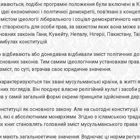
ваються, подібні програмні положення були включені в Конс
еї економічної і політичної демократії, пов'язані з конце
істом ідеології ліберального і соціал-демократичного нап
створюють для особи прав, за захистом яких вона може зве
вних законів Гани, Кувейту, Непалу, Нігерії, Пакистану, Та
мбулах конституцій.
ідбивають або донедавна відбивали зміст політичних докум
 основних законів. Тим самим ідеологічним установкам пра
зміст, по суті, втрачав своє юридичне значення.
ктеризуються так звані мусульманські країни, в житті яки
ичних поглядів. Він поєднує власне релігійний культ і засо
ив у самій загальній формі окремі принципи здійснення д
титуції як основного закону. Але на сьогодні конституції 
ії, які є абсолютними монархіями. Згідно з ісламською тр
х книг становлять головний зміст мусульманського права 
и мають загальноетичне значення. Водночас ці норми регул