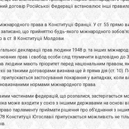
ий договір Російської Федерації встановлює інші правила
іжнародного права в Конституції Франції. У ст. 55 прямо 
 записано, що прийняттю будь-якого міжнародного зобов'яз
 в ст. 8 Конституції Молдови.
агальної декларації прав людини 1948 р. та інших міжнарод
овних прав і свобод особи слід тлумачити відповідно до За
рав людини мають пріоритет перед національним правом, 
Чехії за такими договорами визнана ще й пряма дія (ст. 10)
віть припускається застосування покарання у випадках, коли
альновизнаними нормами міжнародного права.
вими частинами федерацій, що розпалися, застерігається мож
іка може входити у союз з іншими державами на основі ві
о право парламенту приймати рішення про об'єднання з інши
 78 Конституції Югославії припускається можливість не т
ів.