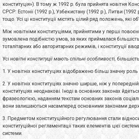
конституція»). В тому ж 1992 p. була прийнята новітня Ко
СРСР: Естонії (1992 p.), Узбекистану (1992 p.), Литви (1992 p.
тощо. Усі ці конституції містять цілий ряд положень, які 
Між новітніми конституціями, прийнятими у перші повоєнні 
зумовлена подібністю умов, за яких приймалася більшість
тоталітарних або авторитарних режимів, і конституції вво
Усі
новітні конституції мають спільні особливості,
більшість
1. У новітніх конституціях відображено більш значну роль
2. У новітніх конституціях значно ширше, ніж у попередній
конституціях неоднакові. Іноді в основних законах йдеть
фразеологією, наданням текстам основних законів соціальн
вони залишаються насамперед основними законами держав
3. Предметом конституційного регулювання стали відноси
конституційної регламентації таких елементів цієї систе
системи.