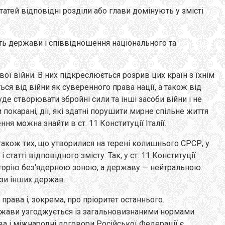
статей відповідні розділи або глави домінують у змісті
сть держави і співвідношення національного та
вої війни. В них підкреслюється розрив цих країн з їхнім
ься від війни як суверенного права нації, а також від
де створювати збройні сили та інші засоби війни і не
покарані, дії, які здатні порушити мирне спільне життя
я можна знайти в ст. 11 Конституції Італії.
а також тих, що утворилися на терені колишнього СРСР, у
атті відповідного змісту. Так, у ст. 11 Конституції
риторію без'ядерною зоною, а державу — нейтральною.
ази інших держав.
рава і, зокрема, про пріоритет останнього.
ержави узгоджується із загальновизнаними нормами
ва і міжнародні договори Російської Федерації є