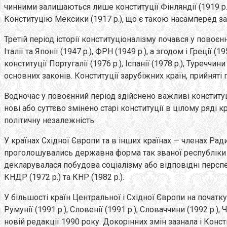
чинними залишаються лише конституції Фінляндії (1919 p.), А
Конституцію Мексики (1917 p.), що є такою насамперед за 
Третій період історії конституціоналізму почався у повоєнні 
Італії та Японії (1947 р.), ФРН (1949 р.), а згодом і Греції 
конституції Португалії (1976 p.), Іспанії (1978 p.), Туречч
основних законів. Конституції зарубіжних країн, прийняті п
Водночас у повоєнний період здійснено важливі конституц
нові або суттєво змінено старі конституції в цілому ряді 
політичну незалежність.
У країнах Східної Європи та в інших країнах — членах Рад
проголошувались державна форма так званої республіки нар
декларувалася побудова соціалізму або відповідні перспект
КНДР (1972 р.) та КНР (1982 p.).
У більшості країн Центральної і Східної Європи на початку 90
Румунії (1991 p.), Словенії (1991 p.), Словаччини (1992 p.
новій редакції 1990 року. Докорінних змін зазнала і Конс