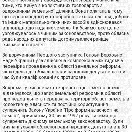
тими, хто вибув з колективних господарств з
одержанням земельної ділянки. Вона полягала в тому,
що перерозподіл ґрунтообробної техніки, насіння, добрив
та інших матеріально-технічних засобів здійснювався
відповідно до наданих земель. Як бачимо, все це не
узгоджувалось з чинним законодавством, проте обласна
рада народних депутатів дотримувалася раніше
визначеної стратегії.
За дорученням Першого заступника Голови Верховної
Ради України була здійснена комплексна між відомча
перевірка проведення в області земельної реформи,
якою деякі дії обласної ради народних депутатів на той
час були кваліфіковані як протиправні.
Зокрема , у висновках створеної з цією метою комісії
відзначалося, що запис земельної реформи в області
про недоцільність передачі на території області земель в
колективну власність та постійне користування
суперечить Закону України “Про форми власності на
землю”, прийнятому 30 січня 1992 року. Такими, що
суперечать діючому земельному законодавству, були
визнані ухвали обласної ради народних депутатів від 30