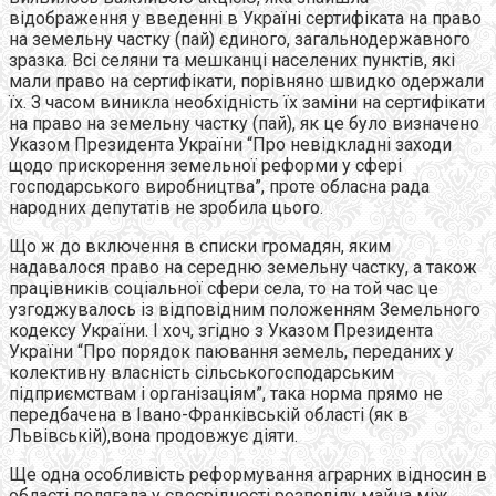
відображення у введенні в Україні сертифіката на право
на земельну частку (пай) єдиного, загальнодержавного
зразка. Всі селяни та мешканці населених пунктів, які
мали право на сертифікати, порівняно швидко одержали
їх. З часом виникла необхідність їх заміни на сертифікати
на право на земельну частку (пай), як це було визначено
Указом Президента України “Про невідкладні заходи
щодо прискорення земельної реформи у сфері
господарського виробництва”, проте обласна рада
народних депутатів не зробила цього.
Що ж до включення в списки громадян, яким
надавалося право на середню земельну частку, а також
працівників соціальної сфери села, то на той час це
узгоджувалось із відповідним положенням Земельного
кодексу України. І хоч, згідно з Указом Президента
України “Про порядок паювання земель, переданих у
колективну власність сільськогосподарським
підприємствам і організаціям”, така норма прямо не
передбачена в Івано-Франківській області (як в
Львівській),вона продовжує діяти.
Ще одна особливість реформування аграрних відносин в
області полягала у своєрідності розподілу майна між