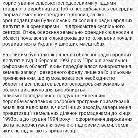
користування сільськогосподарськими угіддями
товарного виробництва. Тобто передбачалась своєрідна
форма земельно-орендних відносин, за якої
орендодавцями були сільські та селищні ради народних
депутатів, а орендарями – підприємства суспільного
сектора. Отже, освоєння земельно-орендних відносин в
області почалася за кілька років до того, як вони почали
розвиватися в Україні у ширших масштабах.
Важливим було також рішення обласної ради народних
депутатів від 3 березня 1993 року “Про хід земельної
реформи в області”, яким передбачалося використання
земель запасу і резервного фонду лише за їх цільовим
призначенням, що зумовлювалося необхідністю
зберегти всі площі сільськогосподарських земель в
області виключно для виробництва
сільськогосподарської продукції. Рішенням
передбачалася також розробка програми приватизації
землі яка включала, в числі інших заходів, завершення
приватизації земельних ділянок громадянами до кінця
1993р., а до грудня 1994 року – оформлення державних
актів на користування землею підприємствами, землі
яких не підлягають приватизації.