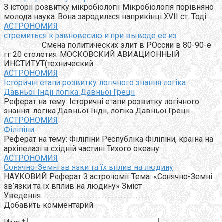
З історії розвитку мікробіології Мікробіологія порівняно
молода наука. Вона зародилася наприкінці XVII ст. Тоді
АСТРОНОМИЯ
стремиться к равновесию и при выводе ее из
Смена политических элит в РОссии в 80-90-е
гг 20 столетия. МОСКОВСКИЙ АВИАЦИОННЫЙ
ИНСТИТУТ(технический
АСТРОНОМИЯ
Історичні етапи розвитку логічного знання логіка
Давньої Індії логіка Давньої Греції
Реферат на тему: Історичні етапи розвитку логічного
знання: логіка Давньої Індії, логіка Давньої Греції
АСТРОНОМИЯ
Філіпіни
Реферат на тему: Філіпіни Республіка Філіпіни, країна на
архіпелазі в східній частині Тихого океану
АСТРОНОМИЯ
Сонячно-Земні зв язки та їх вплив на людину
НАУКОВИЙ Реферат З астрономії Тема: «Сонячно-Земні
зв’язки та їх вплив на людину» Зміст
Уведення.........................................................................
Добавить комментарий