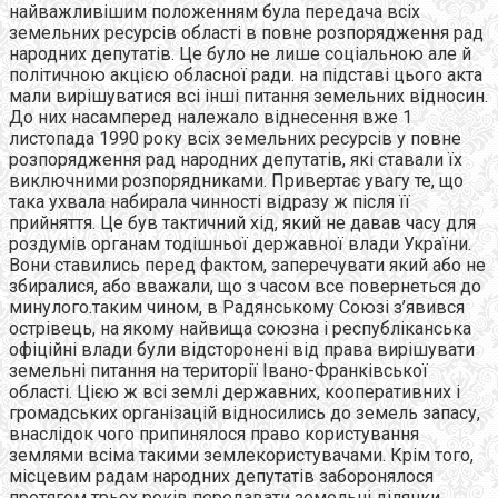
найважливішим положенням була передача всіх
земельних ресурсів області в повне розпорядження рад
народних депутатів. Це було не лише соціальною але й
політичною акцією обласної ради. на підставі цього акта
мали вирішуватися всі інші питання земельних відносин.
До них насамперед належало віднесення вже 1
листопада 1990 року всіх земельних ресурсів у повне
розпорядження рад народних депутатів, які ставали їх
виключними розпорядниками. Привертає увагу те, що
така ухвала набирала чинності відразу ж після її
прийняття. Це був тактичний хід, який не давав часу для
роздумів органам тодішньої державної влади України.
Вони ставились перед фактом, заперечувати який або не
збиралися, або вважали, що з часом все повернеться до
минулого.таким чином, в Радянському Союзі з’явився
острівець, на якому найвища союзна і республіканська
офіційні влади були відсторонені від права вирішувати
земельні питання на території Івано-Франківської
області. Цією ж всі землі державних, кооперативних і
громадських організацій відносились до земель запасу,
внаслідок чого припинялося право користування
землями всіма такими землекористувачами. Крім того,
місцевим радам народних депутатів заборонялося
протягом трьох років передавати земельні ділянки