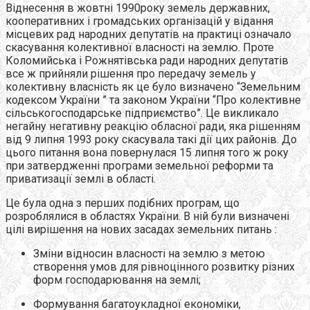
Віднесення в жовтні 1990року земель державних,
кооперативних і громадських організацій у відання
місцевих рад народних депутатів на практиці означало
скасування колективної власності на землю. Проте
Коломийська і Рожнятівська ради народних депутатів
все ж прийняли рішення про передачу земель у
колективну власність як це було визначено “Земельним
кодексом України ” та законом України “Про колективне
сільськогосподарське підприємство”. Це викликало
негайну негативну реакцію обласної ради, яка рішенням
від 9 липня 1993 року скасувала такі дії цих районів. До
цього питання вона повернулася 15 липня того ж року
при затвердженні програми земельної реформи та
приватизації землі в області.
Це була одна з перших подібних програм, що
розроблялися в областях України. В ній були визначені
цілі вирішення на нових засадах земельних питань :
Зміни відносин власності на землю з метою
створення умов для рівноцінного розвитку різних
форм господарювання на землі;
Формування багатоукладної економіки,