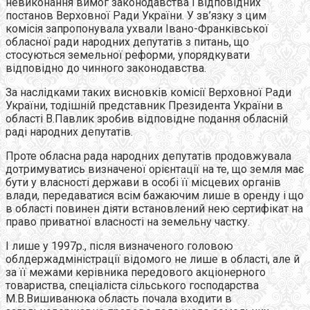
невиконання вимог законодавства і відповідних
постанов Верховної Ради України. У зв’язку з цим
комісія запропонувала ухвали Івано-Франківської
обласної ради народних депутатів з питань, що
стосуються земельної реформи, упорядкувати
відповідно до чинного законодавства.
За наслідками таких висновків комісії Верховної Ради
України, тодішній представник Президента України в
області В.Павлик зробив відповідне подання обласній
раді народних депутатів.
Проте обласна рада народних депутатів продовжувала
дотримуватись визначеної орієнтації на те, що земля має
бути у власності держави в особі її місцевих органів
влади, передаватися всім бажаючим лише в оренду і що
в області повинен діяти встановлений нею сертифікат на
право приватної власності на земельну частку.
І лише у 1997р., після визначеного головою
облдержадміністрації відомого не лише в області, але й
за її межами керівника передового акціонерного
товариства, спеціаліста сільського господарства
М.В.Вишиванюка область почала входити в