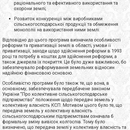
раціонального та ефективного використання та
охорони землі;
Розвиток конкуренції між виробниками
сільськогосподарської продукції та обмеження
монополії на використання ними землі.
Відповідно до цього програма визначила особливості
реформи та приватизації землі в області, умови її
приватизації, заходи щодо здійснення реформи в 1993
році та потребу в коштах для здійснення реформи, а
також джерела їх покриття. Це було дуже важливою, бо
забезпечувало реформування земельних відносин
надійною фінансовою основою.
Особливістю програми було також те, що вона, в
основному, забезпечувала передбачене законом
України “Про колективне сільськогосподарське
підприємство” положення щодо передачі земель у
колективну власність КСП. Мотивом цього було те, що
передача земель у колективну власність
сільськогосподарським підприємствам означала б
формальну зміну вивісок колгоспів. Тому було
визначено, що передача землі у колективну власність та