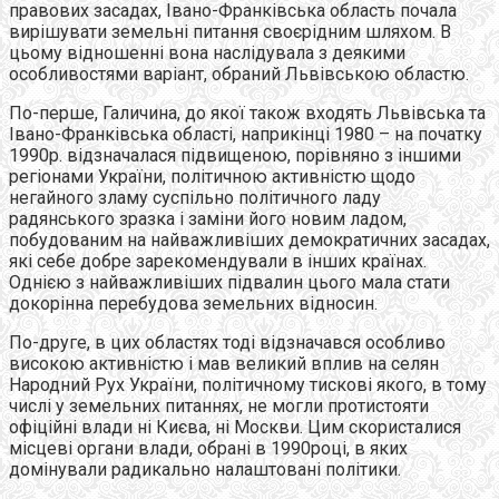
правових засадах, Івано-Франківська область почала
вирішувати земельні питання своєрідним шляхом. В
цьому відношенні вона наслідувала з деякими
особливостями варіант, обраний Львівською областю.
По-перше, Галичина, до якої також входять Львівська та
Івано-Франківська області, наприкінці 1980 – на початку
1990р. відзначалася підвищеною, порівняно з іншими
регіонами України, політичною активністю щодо
негайного зламу суспільно політичного ладу
радянського зразка і заміни його новим ладом,
побудованим на найважливіших демократичних засадах,
які себе добре зарекомендували в інших країнах.
Однією з найважливіших підвалин цього мала стати
докорінна перебудова земельних відносин.
По-друге, в цих областях тоді відзначався особливо
високою активністю і мав великий вплив на селян
Народний Рух України, політичному тискові якого, в тому
числі у земельних питаннях, не могли протистояти
офіційні влади ні Києва, ні Москви. Цим скористалися
місцеві органи влади, обрані в 1990році, в яких
домінували радикально налаштовані політики.