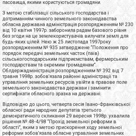
пасовища, якими користуються громадяни.
З метою стабілізації сільського господарства і
дотриманням чинного земельного законодавства
обласна державна адміністрація розпорядженням № 230
від 10 квітня 1997р. заборонила радам базового рівня
без згоди на це землекористувачів вилучати землі для
будь-яких цілей. Нею ж 25 листопада 1997року
розпорядженням № 935 затверджене “Положення про
порядок передачі земельних часток (паїв)
сільськогосподарським підприємствам, фермерським
господарствам та окремим громадянам”.
Облдержадміністрація розпорядженням № 392 від 7
травня 1998р. зобов’язала районні адміністрації та
управління земельних ресурсів увійти в правове поле
земельного законодавства держави і замінити
сертифікати обласного зразка на державні.
Відповідно до цього, четверта сесія Івано-Франківської
обласної ради народних депутатів третього
демократичного скликання 29 вересня 1998р. ухвалила
рішення № 48-4/98 “Прохід земельної реформи в
області”, яким з метою прискорення ходу земельної
реформи зобов’язала обласне управління земельних