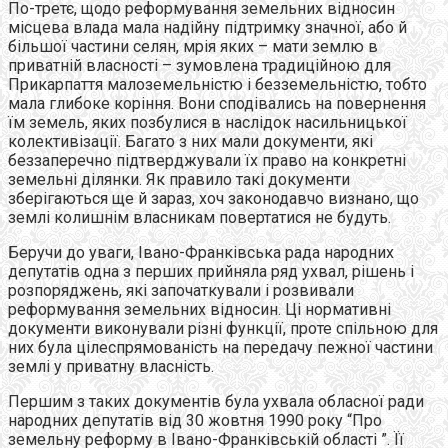
По-третє, щодо реформування земельних відносин
місцева влада мала надійну підтримку значної, або й
більшої частини селян, мрія яких – мати землю в
приватній власності – зумовлена традиційною для
Прикарпаття малоземельністю і безземельністю, тобто
мала глибоке коріння. Вони сподівались на повернення
їм земель, яких позбулися в наслідок насильницької
колективізації. Багато з них мали документи, які
беззаперечно підтверджували їх право на конкретні
земельні ділянки. Як правило такі документи
зберігаються ще й зараз, хоч законодавчо визнано, що
землі колишнім власникам повертатися не будуть.
Беручи до уваги, Івано-Франківська рада народних
депутатів одна з перших прийняла ряд ухвал, рішень і
розпоряджень, які започаткували і розвивали
реформування земельних відносин. Ці нормативні
документи виконували різні функції, проте спільною для
них була цілеспрямованість на передачу пежної частини
землі у приватну власність.
Першим з таких документів була ухвала обласної ради
народних депутатів від 30 жовтня 1990 року “Про
земельну реформу в Івано-Франківській області ”. Її