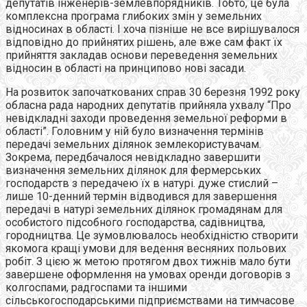
депутатів інженерів-землевпорядників. Тобто, це була
комплексна програма глибоких змін у земельних
відносинах в області. І хоча пізніше не все вирішувалося
відповідно до прийнятих рішень, але вже сам факт їх
прийняття закладав основи переведення земельних
відносин в області на принципово нові засади.
На розвиток започаткованих справ 30 березня 1992 року
обласна рада народних депутатів прийняла ухвалу “Про
невідкладні заходи проведення земельної реформи в
області”. Головним у ній було визначення термінів
передачі земельних ділянок землекористувачам.
Зокрема, передбачалося невідкладно завершити
визначення земельних ділянок для фермерських
господарств з передачею їх в натурі. дуже стислий –
лише 10-денний термін відводився для завершення
передачі в натурі земельних ділянок громадянам для
особистого підсобного господарства, садівництва,
городництва. Це зумовлювалось необхідністю створити
якомога кращі умови для ведення весняних польових
робіт. З цією ж метою протягом двох тижнів мало бути
завершене оформлення на умовах оренди договорів з
колгоспами, радгоспами та іншими
сільськогосподарськими підприємствами на тимчасове