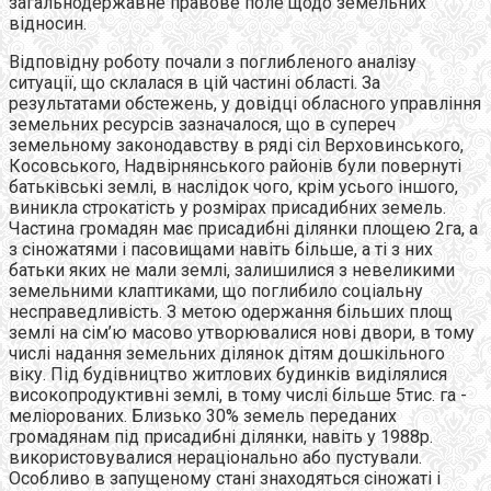
загальнодержавне правове поле щодо земельних
відносин.
Відповідну роботу почали з поглибленого аналізу
ситуації, що склалася в цій частині області. За
результатами обстежень, у довідці обласного управління
земельних ресурсів зазначалося, що в супереч
земельному законодавству в ряді сіл Верховинського,
Косовського, Надвірнянського районів були повернуті
батьківські землі, в наслідок чого, крім усього іншого,
виникла строкатість у розмірах присадибних земель.
Частина громадян має присадибні ділянки площею 2га, а
з сіножатями і пасовищами навіть більше, а ті з них
батьки яких не мали землі, залишилися з невеликими
земельними клаптиками, що поглибило соціальну
несправедливість. З метою одержання більших площ
землі на сім’ю масово утворювалися нові двори, в тому
числі надання земельних ділянок дітям дошкільного
віку. Під будівництво житлових будинків виділялися
високопродуктивні землі, в тому числі більше 5тис. га -
меліорованих. Близько 30% земель переданих
громадянам під присадибні ділянки, навіть у 1988р.
використовувалися нераціонально або пустували.
Особливо в запущеному стані знаходяться сіножаті і