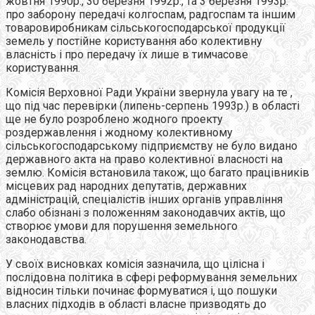
жовтня 1990р., 30 березня 1992р., та 3 березня 1993р.
про заборону передачі колгоспам, радгоспам та іншим
товаровиробникам сільськогосподарської продукції
земель у постійне користування або колективну
власність і про передачу їх лише в тимчасове
користування.
Комісія Верховної Ради України звернула увагу на те ,
що під час перевірки (липень-серпень 1993р.) в області
ще не було розроблено жодного проекту
роздержавлення і жодному колективному
сільськогосподарському підприємству не було видано
державного акта на право колективної власності на
землю. Комісія встановила також, що багато працівників
місцевих рад народних депутатів, державних
адміністрацій, спеціалістів інших органів управління
слабо обізнані з положенням законодавчих актів, що
створює умови для порушення земельного
законодавства.
У своїх висновках комісія зазначила, що цілісна і
послідовна політика в сфері реформування земельних
відносин тільки починає формуватися і, що пошуки
власних підходів в області власне призводять до