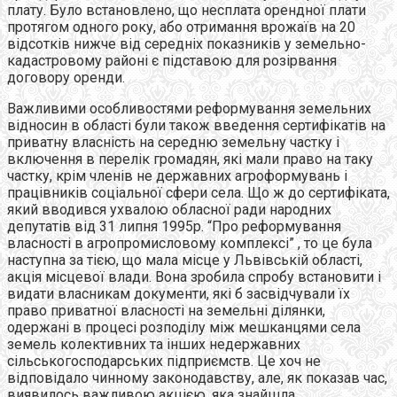
плату. Було встановлено, що несплата орендної плати
протягом одного року, або отримання врожаїв на 20
відсотків нижче від середніх показників у земельно-
кадастровому районі є підставою для розірвання
договору оренди.
Важливими особливостями реформування земельних
відносин в області були також введення сертифікатів на
приватну власність на середню земельну частку і
включення в перелік громадян, які мали право на таку
частку, крім членів не державних агроформувань і
працівників соціальної сфери села. Що ж до сертифіката,
який вводився ухвалою обласної ради народних
депутатів від 31 липня 1995р. “Про реформування
власності в агропромисловому комплексі” , то це була
наступна за тією, що мала місце у Львівській області,
акція місцевої влади. Вона зробила спробу встановити і
видати власникам документи, які б засвідчували їх
право приватної власності на земельні ділянки,
одержані в процесі розподілу між мешканцями села
земель колективних та інших недержавних
сільськогосподарських підприємств. Це хоч не
відповідало чинному законодавству, але, як показав час,
виявилось важливою акцією, яка знайшла