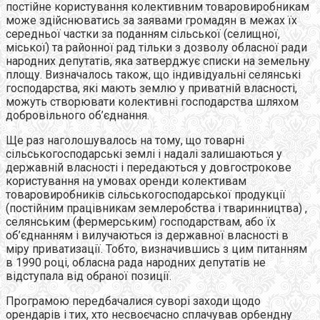
постійне користування колективним товаровиробникам
може здійснюватись за заявами громадян в межах їх
середньої частки за поданням сільської (селищної,
міської) та районної рад тільки з дозволу обласної ради
народних депутатів, яка затверджує списки на земельну
площу. Визначалось також, що індивідуальні селянські
господарства, які мають землю у приватній власності,
можуть створювати колективні господарства шляхом
добровільного об’єднання.
Ще раз наголошувалось на тому, що товарні
сільськогосподарські землі і надалі залишаються у
державній власності і передаються у довгострокове
користування на умовах оренди колективам
товаровиробників сільськогосподарської продукції
(постійним працівникам землеробства і тваринництва) ,
селянським (фермерським) господарствам, або їх
об’єднанням і вилучаються із державної власності в
міру приватизації. Тобто, визначившись з цим питанням
в 1990 році, обласна рада народних депутатів не
відступала від обраної позиції.
Програмою передбачалися суворі заходи щодо
орендарів і тих, хто несвоєчасно сплачував ор6ендну