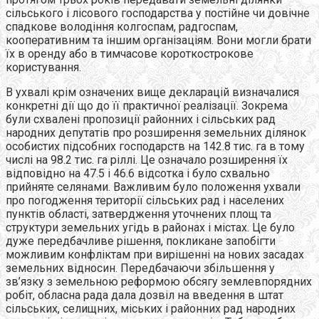
сільського і лісового господарства у постійне чи довічне
спадкове володіння колгоспам, радгоспам,
кооперативним та іншим організаціям. Вони могли брати
їх в оренду або в тимчасове короткострокове
користування.
В ухвалі крім означених вище декларацій визначалися
конкретні дії що до її практичної реалізації. Зокрема
були схвалені пропозиції районних і сільських рад
народних депутатів про розширення земельних ділянок
особистих підсобних господарств на 142.8 тис. га в тому
числі на 98.2 тис. га ріллі. Це означало розширення їх
відповідно на 47.5 і 46.6 відсотка і було схвально
прийняте селянами. Важливим було положення ухвали
про погодження території сільських рад і населених
пунктів області, затвердження уточнених площ та
структури земельних угідь в районах і містах. Це було
дуже передбачливе рішення, покликане запобігти
можливим конфліктам при вирішенні на нових засадах
земельних відносин. Передбачаючи збільшення у
зв’язку з земельною реформою обсягу землевпорядних
робіт, обласна рада дала дозвіл на введення в штат
сільських, селищних, міських і районних рад народних