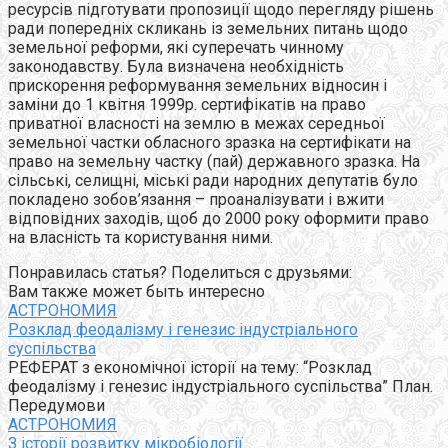
ресурсів підготувати пропозиції щодо перегляду рішень
ради попередніх скликань із земельних питань щодо
земельної реформи, які суперечать чинному
законодавству. Була визначена необхідність
прискорення реформування земельних відносин і
заміни до 1 квітня 1999р. сертифікатів на право
приватної власності на землю в межах середньої
земельної частки обласного зразка на сертифікати на
право на земельну частку (пай) державного зразка. На
сільські, селищні, міські ради народних депутатів було
покладено зобов’язання – проаналізувати і вжити
відповідних заходів, щоб до 2000 року оформити право
на власність та користування ними.
Понравилась статья? Поделиться с друзьями:
Вам также может быть интересно
АСТРОНОМИЯ
Розклад феодалізму і генезис індустріального
суспільства
РЕФЕРАТ з економічної історії на тему: “Розклад
феодалізму і генезис індустріального суспільства” План.
Передумови
АСТРОНОМИЯ
З історії розвитку мікробіології