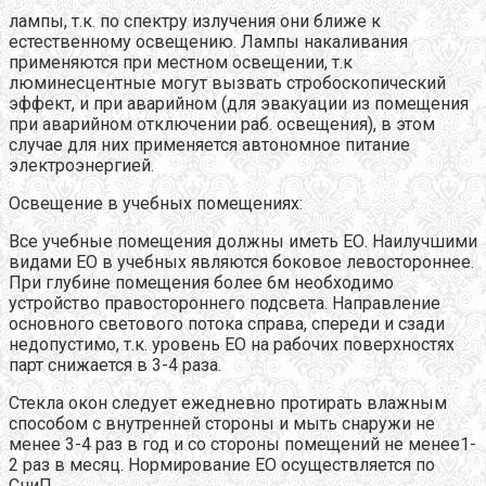
лампы, т.к. по спектру излучения они ближе к
естественному освещению. Лампы накаливания
применяются при местном освещении, т.к
люминесцентные могут вызвать стробоскопический
эффект, и при аварийном (для эвакуации из помещения
при аварийном отключении раб. освещения), в этом
случае для них применяется автономное питание
электроэнергией.
Освещение в учебных помещениях:
Все учебные помещения должны иметь ЕО. Наилучшими
видами ЕО в учебных являются боковое левостороннее.
При глубине помещения более 6м необходимо
устройство правостороннего подсвета. Направление
основного светового потока справа, спереди и сзади
недопустимо, т.к. уровень ЕО на рабочих поверхностях
парт снижается в 3-4 раза.
Стекла окон следует ежедневно протирать влажным
способом с внутренней стороны и мыть снаружи не
менее 3-4 раз в год и со стороны помещений не менее1-
2 раз в месяц. Нормирование ЕО осуществляется по
СниП.