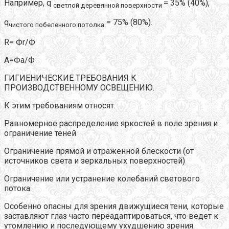
Например, q
= 35% (40%),
светлой деревянной поверхности
q
= 75% (80%).
чистого побеленного потолка
R= Фr/Ф
A=Фa/Ф
ГИГИЕНИЧЕСКИЕ ТРЕБОВАНИЯ К
ПРОИЗВОДСТВЕННОМУ ОСВЕЩЕНИЮ.
К этим требованиям относят:
Равномерное распределение яркостей в поле зрения и
ограничение теней
Ограничение прямой и отраженной блескости (от
источников света и зеркальных поверхностей)
Ограничение или устранение колебаний светового
потока
Особенно опасны для зрения движущиеся тени, которые
заставляют глаз часто переадаптироваться, что ведет к
утомлению и последующему ухудшению зрения.