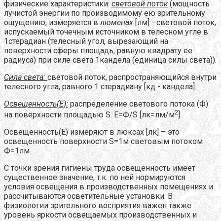
физические характеристики:
световой поток
(мощность
лучистой энергии по производимому ею зрительному
ощущению, измеряется в
люменах
[лм] –световой поток,
испускаемый точечным источником в телесном угле в
1стерадиан (телесный угол, вырезающий на
поверхности сферы площадь, равную квадрату ее
радиуса) при силе света 1кандела (единица силы света)).
Сила света:
световой поток, распространяющийся внутри
телесного угла, равного 1 стерадиану [кд - кандела].
Освещенность(Е):
распределение светового потока (Ф)
2
на поверхности площадью S. Е=Ф/S [лк=лм/м
]
Освещенность(Е) измеряют в люксах [лк] – это
освещенность поверхности S=1м световым потоком
Ф=1лм.
С точки зрения гигиены труда освещенность имеет
существенное значение, т.к. по ней нормируются
условия освещения в производственных помещениях и
рассчитываются осветительные установки. В
физиологии зрительного восприятия важен также
уровень яркости освещаемых производственных и