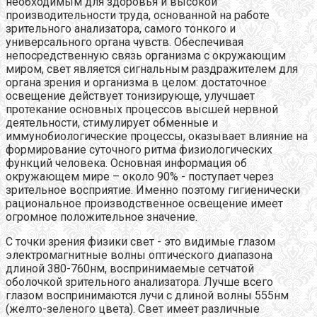
необходимым для здоровья и высокой
производительности труда, основанной на работе
зрительного анализатора, самого тонкого и
универсального органа чувств. Обеспечивая
непосредственную связь организма с окружающим
миром, свет является сигнальным раздражителем для
органа зрения и организма в целом: достаточное
освещение действует тонизирующе, улучшает
протекание основных процессов высшей нервной
деятельности, стимулирует обменные и
иммунобиологические процессы, оказывает влияние на
формирование суточного ритма физиологических
функций человека. Основная информация об
окружающем мире – около 90% - поступает через
зрительное восприятие. Именно поэтому гигиенически
рациональное производственное освещение имеет
огромное положительное значение.
С точки зрения физики свет - это видимые глазом
электромагнитные волны оптического диапазона
длиной 380-760нм, воспринимаемые сетчатой
оболочкой зрительного анализатора. Лучше всего
глазом воспринимаются лучи с длиной волны 555нм
(желто-зеленого цвета). Свет имеет различные