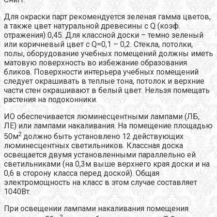
Для окраски парт рекомендуется зеленая гамма цветов,
а также цвет натуральной древесины с Q (коэф.
отражения) 0,45. Для классной доски – темно зеленый
или коричневый цвет с Q=0,1 – 0,2. Стекла, потолки,
полы, оборудование учебных помещений должны иметь
матовую поверхность во избежание образования
бликов. Поверхности интерьера учебных помещений
следует окрашивать в теплые тона, потолок и верхние
части стен окрашивают в белый цвет. Нельзя помещать
растения на подоконники.
ИО обеспечивается люминесцентными лампами (ЛБ,
ЛЕ) или лампами накаливания. На помещение площадью
2
50м
должно быть установлено 12 действующих
люминесцентных светильников. Классная доска
освещается двумя установленными параллельно ей
светильниками (на 0,3м выше верхнего края доски и на
0,6 в сторону класса перед доской). Общая
электромощность на класс в этом случае составляет
1040Вт.
При освещении лампами накаливания помещения
2