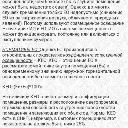
освещенности, чем боковое (т.к. в глубине помещения
может быть недостаток света). Однако во многих
случаях применение толбко ЕО недопустимо (снижение
ЕО из-за загрязнения воздуха, облачности, природных
явлений). Поэтому используют
совмещенное освещение
–
сочетание ИО и ЕО. ИО в системе совмещенного
может функционировать постоянно или включаться с
наступлением сумерек.
НОРМАТИВЫ ЕО:
Оценка ЕО производится в
относительных показателях
коэффициента естественной
освещенности
– КЕО. КЕО – отношение ЕО в
рассматриваемой точке внутри помещения (Ев) к
одновременному значению наружной горизонтальной
освещенности без прямого солнечного света.
КЕО=(Ев/Ен)*100%
На величину КЕО влияют размер и конфигурация
помещения, размеры и расположение светопроемов,
отражающая способность внутренних поверхностей
помещения и затеняющих его объектов. Нормы КЕО
есть в СНиП, например, в бытовых помещениях этот
показатель не должен быть ниже 25%.