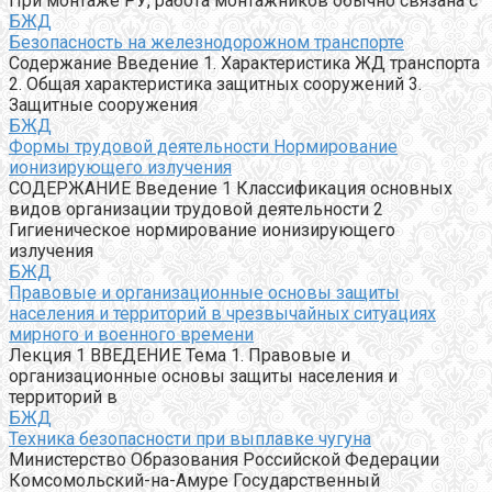
При монтаже РУ, работа монтажников обычно связана с
БЖД
Безопасность на железнодорожном транспорте
Содержание Введение 1. Характеристика ЖД транспорта
2. Общая характеристика защитных сооружений 3.
Защитные сооружения
БЖД
Формы трудовой деятельности Нормирование
ионизирующего излучения
СОДЕРЖАНИЕ Введение 1 Классификация основных
видов организации трудовой деятельности 2
Гигиеническое нормирование ионизирующего
излучения
БЖД
Правовые и организационные основы защиты
населения и территорий в чрезвычайных ситуациях
мирного и военного времени
Лекция 1 ВВЕДЕНИЕ Тема 1. Правовые и
организационные основы защиты населения и
территорий в
БЖД
Техника безопасности при выплавке чугуна
Министерство Образования Российской Федерации
Комсомольский-на-Амуре Государственный