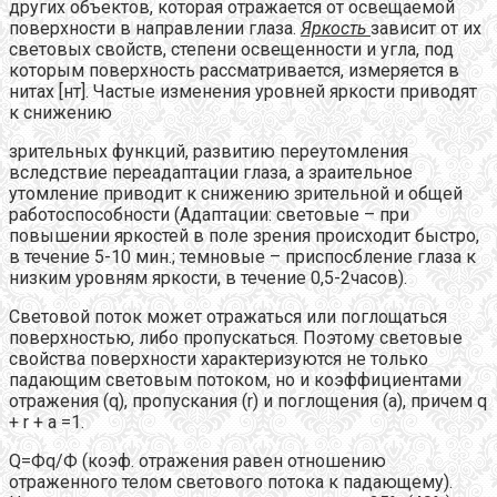
других объектов, которая отражается от освещаемой
поверхности в направлении глаза.
Яркость
зависит от их
световых свойств, степени освещенности и угла, под
которым поверхность рассматривается, измеряется в
нитах [нт]. Частые изменения уровней яркости приводят
к снижению
зрительных функций, развитию переутомления
вследствие переадаптации глаза, а зраительное
утомление приводит к снижению зрительной и общей
работоспособности (Адаптации: световые – при
повышении яркостей в поле зрения происходит быстро,
в течение 5-10 мин.; темновые – приспосбление глаза к
низким уровням яркости, в течение 0,5-2часов).
Световой поток может отражаться или поглощаться
поверхностью, либо пропускаться. Поэтому световые
свойства поверхности характеризуются не только
падающим световым потоком, но и коэффициентами
отражения (q), пропускания (r) и поглощения (a), причем q
+ r + a =1.
Q=Фq/Ф (коэф. отражения равен отношению
отраженного телом светового потока к падающему).