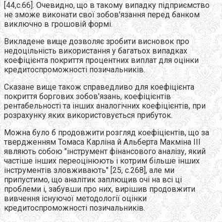
[44,c.66]. Очевидно, що в такому випадку підприємство
не зможе виконати свої зобов'язання перед банком
виключно в грошовій формі.
Викладене вище дозволяє зробити висновок про
недоцільність використання у багатьох випадках
коефіцієнта покриття процентних виплат для оцінки
кредитоспроможності позичальників.
Сказане вище також справедливо для коефіцієнта
покриття боргових зобов'язань, коефіцієнтів
рентабельності та інших аналогічних коефіцієнтів, при
розрахунку яких використовується прибуток.
Можна було б продовжити розгляд коефіцієнтів, що за
твердженням Томаса Карліна й Альберта Макміна III
являють собою "інструмент фінансового аналізу, який
частіше інших переоцінюють і котрим більше інших
інструментів зловживають" [25, с.268], але ми
припустимо, що аналітик заплющив очі на всі ці
проблеми і, забувши про них, вирішив продовжити
вивчення існуючої методології оцінки
кредитоспроможності позичальників.