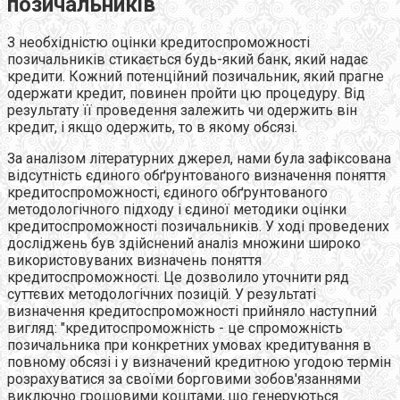
позичальників
З необхідністю оцінки кредитоспроможності
позичальників стикається будь-який банк, який надає
кредити. Кожний потенційний позичальник, який прагне
одержати кредит, повинен пройти цю процедуру. Від
результату її проведення залежить чи одержить він
кредит, і якщо одержить, то в якому обсязі.
За аналізом літературних джерел, нами була зафіксована
відсутність єдиного обґрунтованого визначення поняття
кредитоспроможності, єдиного обґрунтованого
методологічного підходу і єдиної методики оцінки
кредитоспроможності позичальників. У ході проведених
досліджень був здійснений аналіз множини широко
використовуваних визначень поняття
кредитоспроможності. Це дозволило уточнити ряд
суттєвих методологічних позицій. У результаті
визначення кредитоспроможності прийняло наступний
вигляд: "кредитоспроможність - це спроможність
позичальника при конкретних умовах кредитування в
повному обсязі і у визначений кредитною угодою термін
розрахуватися за своїми борговими зобов'язаннями
виключно грошовими коштами, що генеруються