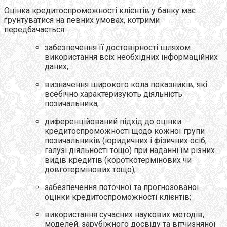
Оцінка кредитоспроможності клієнтів у банку має
ґрунтуватися на певних умовах, котрими
передбачається:
забезпечення її достовірності шляхом
використання всіх необхідних інформаційних
даних;
визначення широкого кола показників, які
всебічно характеризують діяльність
позичальника;
диференційований підхід до оцінки
кредитоспроможності щодо кожної групи
позичальників (юридичних і фізичних осіб,
галузі діяльності тощо) при наданні їм різних
видів кредитів (короткотермінових чи
довготермінових тощо);
забезпечення поточної та прогнозованої
оцінки кредитоспроможності клієнтів;
використання сучасних наукових методів,
моделей, зарубіжного досвіду та вітчизняної