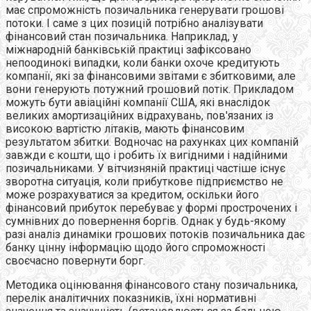
має спроможність позичальника генерувати грошові
потоки. І саме з цих позицій потрібно аналізувати
фінансовий стан позичальника. Наприклад, у
міжнародній банківській практиці зафіксовано
непоодинокі випадки, коли банки охоче кредитують
компанії, які за фінансовими звітами є збитковими, але
вони генерують потужний грошовий потік. Прикладом
можуть бути авіаційні компанії США, які внаслідок
великих амортизаційних відрахувань, пов'язаних із
високою вартістю літаків, мають фінансовим
результатом збитки. Водночас на рахунках цих компаній
завжди є кошти, що і робить їх вигідними і надійними
позичальниками. У вітчизняній практиці частіше існує
зворотна ситуація, коли прибуткове підприємство не
може розрахуватися за кредитом, оскільки його
фінансовий прибуток перебуває у формі прострочених і
сумнівних до повернення боргів. Однак у будь-якому
разі аналіз динаміки грошових потоків позичальника дає
банку цінну інформацію щодо його спроможності
своєчасно повернути борг.
Методика оцінювання фінансового стану позичальника,
перелік аналітичних показників, їхні нормативні