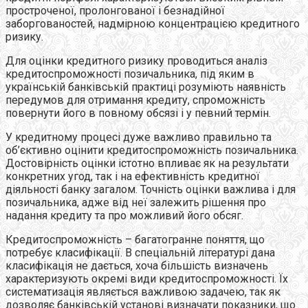
простроченої, пролонгованої і безнадійної
заборгованостей, надмірною концентрацією кредитного
ризику.
Для оцінки кредитного ризику проводиться аналіз
кредитоспроможності позичальника, під яким в
українській банківській практиці розуміють наявність
передумов для отримання кредиту, спроможність
повернути його в повному обсязі і у певний термін.
У кредитному процесі дуже важливо правильно та
об’єктивно оцінити кредитоспроможність позичальника.
Достовірність оцінки істотно впливає як на результати
конкретних угод, так і на ефективність кредитної
діяльності банку загалом. Точність оцінки важлива і для
позичальника, адже від неї залежить рішення про
надання кредиту та про можливий його обсяг.
Кредитоспроможність – багатогранне поняття, що
потребує класифікації. В спеціальній літературі дана
класифікація не дається, хоча більшість визначень
характеризують окремі види кредитоспроможності. Їх
систематизація являється важливою задачею, так як
дозволяє банківській установі визначати показники, що