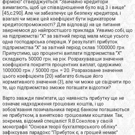
фірмою" стверджується: "Звичайно кредитори
вимагають, щоб це співвідношення було від 3 і вище"
[45,с.290]. Але чи забезпечує це безпеку кредитора, і
взагалі чи може цей коефіцієнт бути індикатором
кредитоспроможності? Для відповіді на це питання
звернемося до найпростішого приклада. Уявимо собі, що
на підприємстві "Х" за звітний період мала місце усього
одна господарська операція. У результаті прибуток
підприємства "Х" за звітний період склав 1000000 грн.
Припустимо, що процентні виплати підприємства "Х"
складають 50000 грн. на рік. Розрахувавши значення
коефіцієнта покриття процентних виплат, одержимо:
1000000 грн. / 50000 грн. = 20. Розраховане значення
цього коефіцієнта (20) набагато більше його
нормативного значення (3), але чи може це свідчити про
те, що підприємство зможе погашати відсотки?
Варто завжди пам'ятати, що наявність прибутку ще не
означає надходження грошових коштів, і що
зобов'язання позичальника перед банком погашаються
не прибутком, а винятково грошовими коштами. Так,
зокрема, відомий спеціаліст Я.В.Соколов у своїй
монографії "Основи теорії бухгалтерського обліку"
зафіксував парадокс "Прибуток є, а грошей немає"