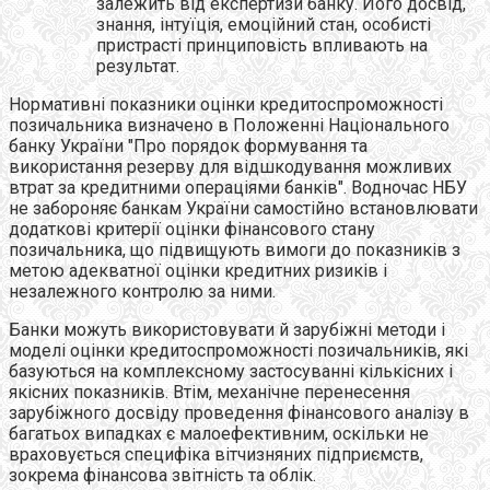
залежить від експертизи банку. Його досвід,
знання, інтуїція, емоційний стан, особисті
пристрасті принциповість впливають на
результат.
Нормативні показники оцінки кредитоспроможності
позичальника визначено в Положенні Національного
банку України "Про порядок формування та
використання резерву для відшкодування можливих
втрат за кредитними операціями банків". Водночас НБУ
не забороняє банкам України самостійно встановлювати
додаткові критерії оцінки фінансового стану
позичальника, що підвищують вимоги до показників з
метою адекватної оцінки кредитних ризиків і
незалежного контролю за ними.
Банки можуть використовувати й зарубіжні методи і
моделі оцінки кредитоспроможності позичальників, які
базуються на комплексному застосуванні кількісних і
якісних показників. Втім, механічне перенесення
зарубіжного досвіду проведення фінансового аналізу в
багатьох випадках є малоефективним, оскільки не
враховується специфіка вітчизняних підприємств,
зокрема фінансова звітність та облік.