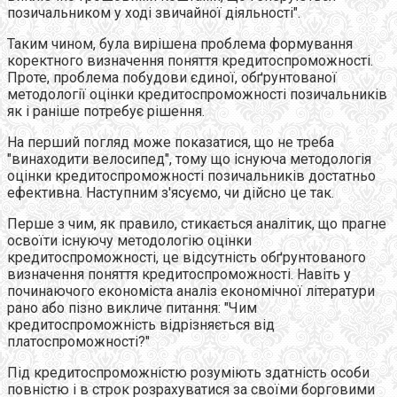
позичальником у ході звичайної діяльності".
Таким чином, була вирішена проблема формування
коректного визначення поняття кредитоспроможності.
Проте, проблема побудови єдиної, обґрунтованої
методології оцінки кредитоспроможності позичальників
як і раніше потребує рішення.
На перший погляд може показатися, що не треба
"винаходити велосипед", тому що існуюча методологія
оцінки кредитоспроможності позичальників достатньо
ефективна. Наступним з'ясуємо, чи дійсно це так.
Перше з чим, як правило, стикається аналітик, що прагне
освоїти існуючу методологію оцінки
кредитоспроможності, це відсутність обґрунтованого
визначення поняття кредитоспроможності. Навіть у
починаючого економіста аналіз економічної літератури
рано або пізно викличе питання: "Чим
кредитоспроможність відрізняється від
платоспроможності?"
Під кредитоспроможністю розуміють здатність особи
повністю і в строк розрахуватися за своїми борговими