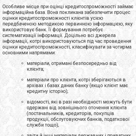
Особливе місце при оцінці кредитоспроможності займає
інформаційна база. Вона покликана забезпечити процес
оцінки кредитоспроможності клієнтів усією
передбаченою методикою первинною інформацією, яку
використовує банк. Її формування потребує
систематизації інформації. Доцільно всі джерела
інформації, котрі використовуються під час проведення
оцінки кредитоспроможності, класифікувати за чотирма
основними напрямами:
матеріали, отримані безпосередньо від
клієнта;
матеріали про клієнта, котрі зберігаються в
архівах і базах даних банку (якщо клієнт має
кредитну історію);
відомості, які в разі необхідності можуть бути
одержані від зовнішнього оточення клієнта
(постачальників, кредиторів, покупців
продукції, обслуговуючих банків, податкової
служби тощо);
звіти й інші матеріали державних і приватних