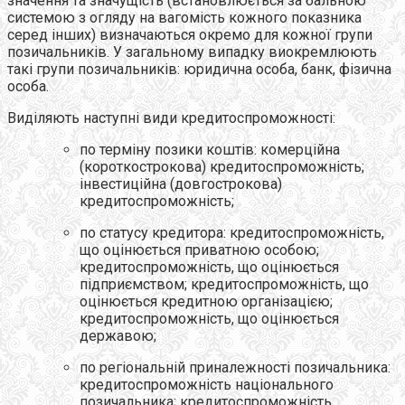
значення та значущість (встановлюється за бальною
системою з огляду на вагомість кожного показника
серед інших) визначаються окремо для кожної групи
позичальників. У загальному випадку виокремлюють
такі групи позичальників: юридична особа, банк, фізична
особа.
Виділяють наступні види кредитоспроможності:
по терміну позики коштів: комерційна
(короткострокова) кредитоспроможність;
інвестиційна (довгострокова)
кредитоспроможність;
по статусу кредитора: кредитоспроможність,
що оцінюється приватною особою;
кредитоспроможність, що оцінюється
підприємством; кредитоспроможність, що
оцінюється кредитною організацією;
кредитоспроможність, що оцінюється
державою;
по регіональній приналежності позичальника:
кредитоспроможність національного
позичальника; кредитоспроможність