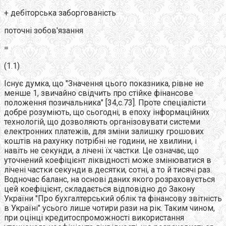
+ дебіторська заборгованість
поточні зобов'язання
=
(1.1)
Існує думка, що "Значення цього показника, рівне не
менше 1, звичайно свідчить про стійке фінансове
положення позичальника" [34,с.73]. Проте спеціалісти
добре розуміють, що сьогодні, в епоху інформаційних
технологій, що дозволяють організовувати системи
електронних платежів, для зміни залишку грошових
коштів на рахунку потрібні не години, не хвилини, і
навіть не секунди, а лічені їх частки. Це означає, що
уточнений коефіцієнт ліквідності може змінюватися в
лічені частки секунди в десятки, сотні, а то й тисячі раз.
Водночас баланс, на основі даних якого розраховується
цей коефіцієнт, складається відповідно до Закону
України "Про бухгалтерський облік та фінансову звітність
в Україні" усього лише чотири рази на рік. Таким чином,
при оцінці кредитоспроможності використання