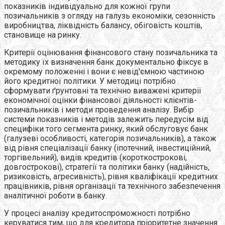
показників індивідуально для кожної групи
позичальників з огляду на галузь економіки, сезонність
виробництва, ліквідність балансу, обіговість коштів,
становище на ринку.
Критерії оцінювання фінансового стану позичальника та
методику їх визначення банк документально фіксує в
окремому положенні і вони є невід'ємною частиною
його кредитної політики. У методиці потрібно
сформувати ґрунтовні та технічно виважені критерії
економічної оцінки фінансової діяльності клієнтів-
позичальників і методи проведення аналізу. Вибір
системи показників і методів залежить передусім від
специфіки того сегмента ринку, який обслуговує банк
(галузеві особливості, категорія позичальників), а також
від рівня спеціалізації банку (іпотечний, інвестиційний,
торгівельний), видів кредитів (короткострокові,
довгострокові), стратегії та політики банку (надійність,
ризиковість, агресивність), рівня кваліфікації кредитних
працівників, рівня організації та технічного забезпечення
аналітичної роботи в банку.
У процесі аналізу кредитоспроможності потрібно
керуватися тим, що для кредитора пріоритетне значення