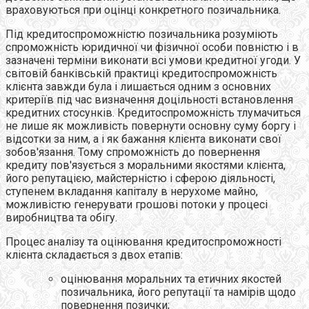
враховуються при оцінці конкретного позичальника.
Під кредитоспроможністю позичальника розуміють
спроможність юридичної чи фізичної особи повністю і в
зазначені терміни виконати всі умови кредитної угоди. У
світовій банківській практиці кредитоспроможність
клієнта завжди була і лишається одним з основних
критеріїв під час визначення доцільності встановлення
кредитних стосунків. Кредитоспроможність тлумачиться
не лише як можливість повернути основну суму боргу і
відсотки за ним, а і як бажання клієнта виконати свої
зобов'язання. Тому спроможність до повернення
кредиту пов'язується з моральними якостями клієнта,
його репутацією, майстерністю і сферою діяльності,
ступенем вкладання капіталу в нерухоме майно,
можливістю генерувати грошові потоки у процесі
виробництва та обігу.
Процес аналізу та оцінювання кредитоспроможності
клієнта складається з двох етапів:
оцінювання моральних та етичних якостей
позичальника, його репутації та намірів щодо
повернення позички;