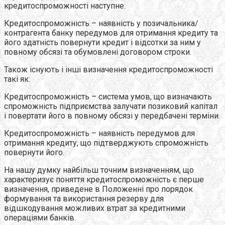
кредитоспроможності наступне:
Кредитоспроможність – наявність у позичальника/
контрагента банку передумов для отримання кредиту та
його здатність повернути кредит і відсотки за ним у
повному обсязі та обумовлені договором строки.
Також існують і інші визначення кредитоспроможності
такі як:
Кредитоспроможність – система умов, що визначають
спроможність підприємства залучати позиковий капітал
і повертати його в повному обсязі у передбачені терміни.
Кредитоспроможність – наявність передумов для
отримання кредиту, що підтверджують спроможність
повернути його.
На нашу думку найбільш точним визначенням, що
характеризує поняття кредитоспроможність є перше
визначення, приведене в Положенні про порядок
формування та використання резерву для
відшкодування можливих втрат за кредитними
операціями банків.