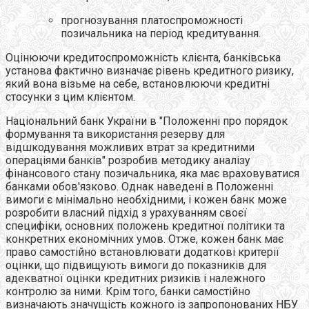
прогнозування платоспроможності
позичальника на період кредитування.
Оцінюючи кредитоспроможність клієнта, банківська
установа фактично визначає рівень кредитного ризику,
який вона візьме на себе, встановлюючи кредитні
стосунки з цим клієнтом.
Національний банк України в "Положенні про порядок
формування та використання резерву для
відшкодування можливих втрат за кредитними
операціями банків" розробив методику аналізу
фінансового стану позичальника, яка має враховуватися
банками обов'язково. Однак наведені в Положенні
вимоги є мінімально необхідними, і кожен банк може
розробити власний підхід з урахуванням своєї
специфіки, основних положень кредитної політики та
конкретних економічних умов. Отже, кожен банк має
право самостійно встановлювати додаткові критерії
оцінки, що підвищують вимоги до показників для
адекватної оцінки кредитних ризиків і належного
контролю за ними. Крім того, банки самостійно
визначають значущість кожного із запропонованих НБУ