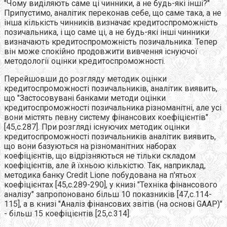
"Чому виділяють саме ці чинники, а не будь-які інші?"
Припустимо, аналітик переконав себе, що саме така, а не
інша кількість чинників визначає кредитоспроможність
позичальника, і що саме ці, а не будь-які інші чинники
визначають кредитоспроможність позичальника. Тепер
він може спокійно продовжити вивчення існуючої
методології оцінки кредитоспроможності.
Перейшовши до розгляду методик оцінки
кредитоспроможності позичальників, аналітик виявить,
що "Застосовувані банками методи оцінки
кредитоспроможності позичальника різноманітні, але усі
вони містять певну систему фінансових коефіцієнтів"
[45,с.287]. При розгляді існуючих методик оцінки
кредитоспроможності позичальників аналітик виявить,
що вони базуються на різноманітних наборах
коефіцієнтів, що відрізняються не тільки складом
коефіцієнтів, але й їхньою кількістю. Так, наприклад,
методика банку Credit Lione побудована на п'ятьох
коефіцієнтах [45,c.289-290], у книзі "Техніка фінансового
аналізу" запропоновано більш 10 показників [47,c.114-
115], а в книзі "Аналіз фінансових звітів (на основі GAAP)"
- більш 15 коефіцієнтів [25,с.314].