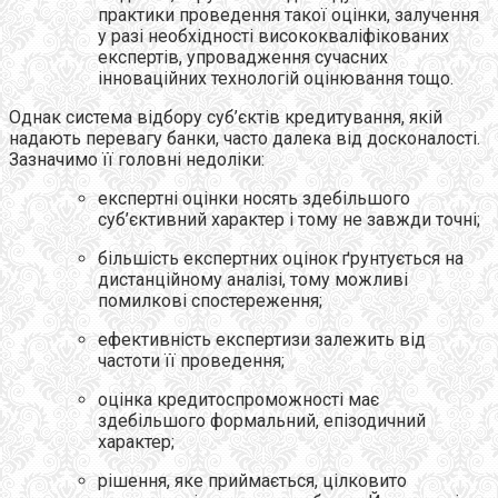
практики проведення такої оцінки, залучення
у разі необхідності висококваліфікованих
експертів, упровадження сучасних
інноваційних технологій оцінювання тощо.
Однак система відбору суб’єктів кредитування, якій
надають перевагу банки, часто далека від досконалості.
Зазначимо її головні недоліки:
експертні оцінки носять здебільшого
суб’єктивний характер і тому не завжди точні;
більшість експертних оцінок ґрунтується на
дистанційному аналізі, тому можливі
помилкові спостереження;
ефективність експертизи залежить від
частоти її проведення;
оцінка кредитоспроможності має
здебільшого формальний, епізодичний
характер;
рішення, яке приймається, цілковито