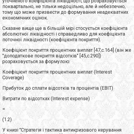
уточненого коефіцієнта ліквідності, що розраховується
поквартально, не тільки недоцільно, але й небезпечно,
тому що може призвести до формування неадекватних
економічних оцінок.
Сказане вище ще в більшій мірі стосується коефіцієнта
абсолютної ліквідності і справедливо для коефіцієнта
поточної ліквідності (коефіцієнта покриття).
Коефіцієнт покриття процентних виплат [47,c.164] (він же
"доподаткове покриття відсотків" [45,с.290])
розраховується за формулою:
Коефіцієнт покриття процентних виплат (Interest
Coverage)
Прибуток до сплати відсотків та процентів (EBIT)
Витрати по відсотках (Interest expense)
=
(1.2)
У книзі "Стратегія і тактика антикризового керування