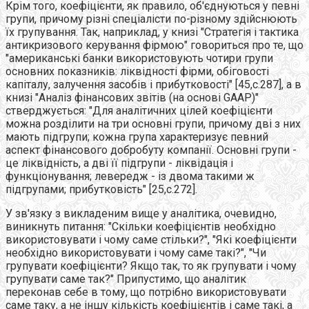
Крім того, коефіцієнти, як правило, об'єднуються у певні
групи, причому різні спеціалісти по-різному здійснюють
їх групування. Так, наприклад, у книзі "Стратегія і тактика
антикризового керування фірмою" говориться про те, що
"американські банки використовують чотири групи
основних показників: ліквідності фірми, обіговості
капіталу, залучення засобів і прибутковості" [45,с.287], а в
книзі "Аналіз фінансових звітів (на основі GAAP)"
стверджується: "Для аналітичних цілей коефіцієнти
можна розділити на три основні групи, причому дві з них
мають підгрупи; кожна група характеризує певний
аспект фінансового добробуту компанії. Основні групи -
це ліквідність, а дві її підгрупи - ліквідація і
функціонування; левередж - із двома такими ж
підгрупами; прибутковість" [25,с.272].
У зв'язку з викладеним вище у аналітика, очевидно,
виникнуть питання: "Скільки коефіцієнтів необхідно
використовувати і чому саме стільки?", "Які коефіцієнти
необхідно використовувати і чому саме такі?", "Чи
групувати коефіцієнти? Якщо так, то як групувати і чому
групувати саме так?" Припустимо, що аналітик
переконав себе в тому, що потрібно використовувати
саме таку, а не іншу кількість коефіцієнтів і саме такі, а