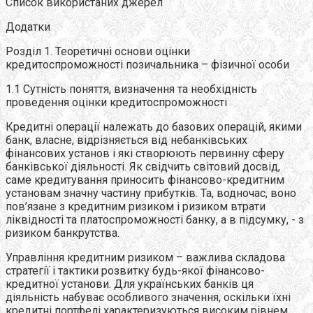
Список використаних джерел
Додатки
Розділ 1. Теоретичні основи оцінки
кредитоспроможності позичальника – фізичної особи
1.1 Сутність поняття, визначення та необхідність
проведення оцінки кредитоспроможності
Кредитні операції належать до базових операцій, якими
банк, власне, відрізняється від небанківських
фінансових установ і які створюють первинну сферу
банківської діяльності. Як свідчить світовий досвід,
саме кредитування приносить фінансово-кредитним
установам значну частину прибутків. Та, водночас, воно
пов’язане з кредитним ризиком і ризиком втрати
ліквідності та платоспроможності банку, а в підсумку, - з
ризиком банкрутства.
Управління кредитним ризиком – важлива складова
стратегії і тактики розвитку будь-якої фінансово-
кредитної установи. Для українських банків ця
діяльність набуває особливого значення, оскільки їхні
кредитні портфелі характеризуються високим рівнем