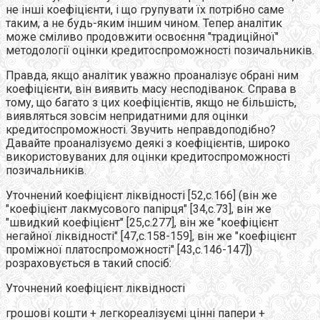
не інші коефіцієнти, і що групувати їх потрібно саме
таким, а не будь-яким іншим чином. Тепер аналітик
може сміливо продовжити освоєння "традиційної"
методології оцінки кредитоспроможності позичальників.
Правда, якщо аналітик уважно проаналізує обрані ним
коефіцієнти, він виявить масу несподіванок. Справа в
тому, що багато з цих коефіцієнтів, якщо не більшість,
виявляться зовсім непридатними для оцінки
кредитоспроможності. Звучить неправдоподібно?
Давайте проаналізуємо деякі з коефіцієнтів, широко
використовуваних для оцінки кредитоспроможності
позичальників.
Уточнений коефіцієнт ліквідності [52,c.166] (він же
"коефіцієнт лакмусового папірця" [34,с.73], він же
"швидкий коефіцієнт" [25,с.277], він же "коефіцієнт
негайної ліквідності" [47,с.158-159], він же "коефіцієнт
проміжної платоспроможності" [43,c.146-147])
розраховується в такий спосіб:
Уточнений коефіцієнт ліквідності
грошові кошти + легкореалізуємі цінні папери +