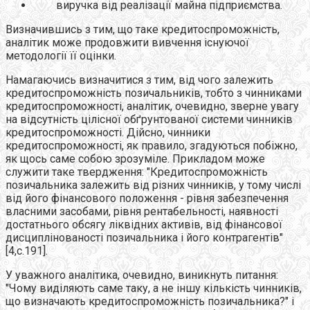
виручка від реалізації майна підприємства.
Визначившись з тим, що таке кредитоспроможність,
аналітик може продовжити вивчення існуючої
методології її оцінки.
Намагаючись визначитися з тим, від чого залежить
кредитоспроможність позичальників, тобто з чинниками
кредитоспроможності, аналітик, очевидно, зверне увагу
на відсутність цілісної обґрунтованої системи чинників
кредитоспроможності. Дійсно, чинники
кредитоспроможності, як правило, згадуються побіжно,
як щось саме собою зрозуміле. Прикладом може
служити таке твердження: "Кредитоспроможність
позичальника залежить від різних чинників, у тому числі
від його фінансового положення - рівня забезпечення
власними засобами, рівня рентабельності, наявності
достатнього обсягу ліквідних активів, від фінансової
дисциплінованості позичальника і його контрагентів"
[4,с.191].
У уважного аналітика, очевидно, виникнуть питання:
"Чому виділяють саме таку, а не іншу кількість чинників,
що визначають кредитоспроможність позичальника?" і