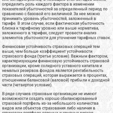
определить роль каждого фактора в изменении
показателей убыточностей за определенный период по
сравнению с базовой его величиной. За нее можно
принимать уровень убыточностей, заложенный в
тарифе. В этом случае, если фактическая убыточность
близка к тарифному уровню или выше норматива,
заложенного в тарифах, следует провести анализ
элементов убыточности для уточнения тарифных ставок.
Финансовая устойчивость страховых операций тем
выше, чем больше коэффициент устойчивости
страхового фонда (третье условие). Важным фактором,
характеризующим финансовую устойчивость страховой
организации, кроме солидного уставного капитала и
немалых резервов фондов является рентабельность
страховых операций, которая выражается в процентах,
отношением балансовой (валовой) прибыли к доходной
части (четвертое условие).
В ряде случаев страховые организации не имеют
возможности создать хорошо сбалансированный
страховой портфель из-за небольшого количества
видов или объектов страхования либо наличия в
страховом портфеле опасных и крупных рисков.