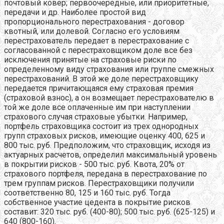
почтовый ковер; первоочередные, или приоритетные,
передачи и др. Наиболее простой вид
пропорционального перестрахования - договор
квотный, или долевой. Согласно его условиям
перестрахователь передает в перестрахование с
согласованной с перестраховщиком доле все без
исключения принятые на страховые риски по
определенному виду страхования или группе смежных
перестрахований. В этой же доле перестраховщику
передается причитающаяся ему страховая премия
(страховой взнос), а он возмещает перестрахователю в
той же доле все оплаченные им при наступлении
страхового случая страховые убытки. Например,
портфель страховщика состоит из трех однородных
групп страховых рисков, имеющие оценку 400, 625 и
800 тыс. руб. Предположим, что страховщик, исходя из
актуарных расчетов, определил максимальный уровень
в покрытии рисков - 500 тыс. руб. Квота, 20% от
страхового портфеля, передана в перестрахование по
трем группам рисков. Перестраховщики получили
соответственно 80, 125 и 160 тыс. руб. Тогда
собственное участие цедента в покрытие рисков
составит: 320 тыс. руб. (400-80); 500 тыс. руб. (625-125) и
640 (800-160).