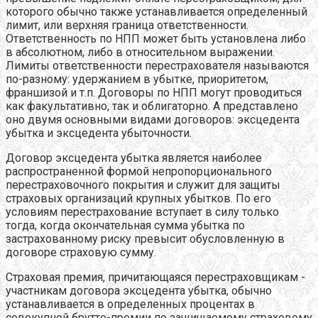
которого обычно также устанавливается определенный
лимит, или верхняя граница ответственности.
Ответственность по НПП может быть установлена либо
в абсолютном, либо в относительном выражении.
Лимиты ответственности перестрахователя называются
по-разному: удержанием в убытке, приоритетом,
франшизой и т.п. Договоры по НПП могут проводиться
как факультативно, так и облигаторно. А представлено
оно двумя основными видами договоров: эксцедента
убытка и эксцедента убыточности.
Договор эксцедента убытка
является наиболее
распространенной формой непропорционального
перестраховочного покрытия и служит для защиты
страховых организаций крупных убытков. По его
условиям перестрахование вступает в силу только
тогда, когда окончательная сумма убытка по
застрахованному риску превысит обусловленную в
договоре страховую сумму.
Страховая премия, причитающаяся перестраховщикам -
участникам договора эксцедента убытка, обычно
устанавливается в определенных процентах в
совокупной брутто-премии по защищаемому страховому