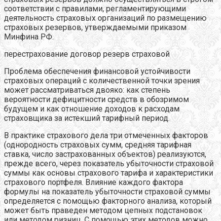
соответствии с правилами, регламентирующими
деятельность страховых организаций по размещению
страховых резервов, утверждаемыми приказом
Минфина РФ.
перестрахование договор резерв страховой
Проблема обеспечения финансовой устойчивости
страховых операций с количественной точки зрения
может рассматриваться двояко: как степень
вероятности дефицитности средств в обозримом
будущем и как отношение доходов к расходам
страховщика за истекший тарифный период.
В практике страхового дела три отмеченных факторов
(однородность страховых сумм, средняя тарифная
ставка, число застрахованных объектов) реализуются,
прежде всего, через показатель убыточности страховой
суммы как основы страхового тарифа и характеристики
страхового портфеля. Влияние каждого фактора
формулы на показатель убыточности страховой суммы
определяется с помощью факторного анализа, который
может быть праведен методом цепных подстановок
или методом ризниц. С помощью этих методов можно