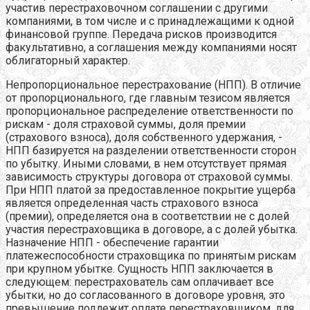
участив перестраховочном соглашении с другими
компаниями, в том числе и с принадлежащими к одной
финансовой группе. Передача рисков производится
факультативно, а соглашения между компаниями носят
облигаторный характер.
Непропорциональное перестрахование (НПП). В отличие
от пропорционального, где главным тезисом является
пропорциональное распределение ответственности по
рискам - доля страховой суммы, доля премии
(страхового взноса), доля собственного удержания, -
НПП базируется на разделении ответственности сторон
по убытку. Иными словами, в нем отсутствует прямая
зависимость структуры договора от страховой суммы.
При НПП платой за предоставленное покрытие ущерба
является определенная часть страхового взноса
(премии), определяется она в соответствии не с долей
участия перестраховщика в договоре, а с долей убытка.
Назначение НПП - обеспечение гарантии
платежеспособности страховщика по принятым рискам
при крупном убытке. Сущность НПП заключается в
следующем: перестрахователь сам оплачивает все
убытки, но до согласованного в договоре уровня, это
превышение подлежит оплате перестраховщиком, для