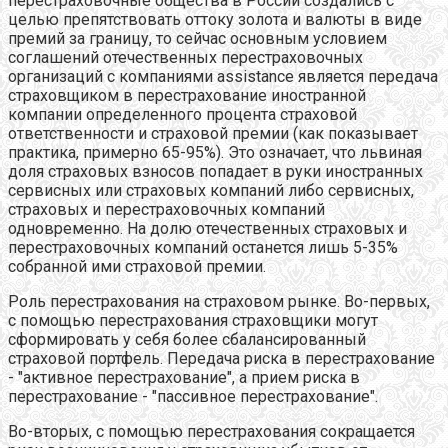
перестраховочные общества в России создались с
целью препятствовать оттоку золота и валюты в виде
премий за границу, то сейчас основным условием
соглашений отечественных перестраховочных
организаций с компаниями assistance является передача
страховщиком в перестрахование иностранной
компании определенного процента страховой
ответственности и страховой премии (как показывает
практика, примерно 65-95%). Это означает, что львиная
доля страховых взносов попадает в руки иностранных
сервисных или страховых компаний либо сервисных,
страховых и перестраховочных компаний
одновременно. На долю отечественных страховых и
перестраховочных компаний останется лишь 5-35%
собранной ими страховой премии.
Роль перестрахования на страховом рынке. Во-первых,
с помощью перестрахования страховщики могут
сформировать у себя более сбалансированный
страховой портфель. Передача риска в перестрахование
- "активное перестрахование", а прием риска в
перестрахование - "пассивное перестрахование".
Во-вторых, с помощью перестрахования сокращается