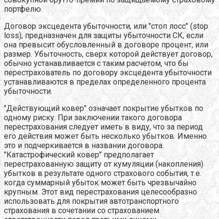
портфелю.
Договор эксцедента убыточности,
или "стоп лосс" (stop
loss), предназначен для защиты убыточности СК, если
она превысит обусловленный в договоре процент, или
размер. Убыточность, сверх которой действует договор,
обычно устанавливается с таким расчетом, что бы
перестрахователь по договору эксцедента убыточности
устанавливаются в пределах определенного процента
убыточности.
"Действующий ковер" означает покрытие убытков по
одному риску. При заключении такого договора
перестрахования следует иметь в виду, что за период
его действия может быть несколько убытков. Именно
это и подчеркивается в названии договора.
"Катастрофический ковер" предполагает
перестрахованную защиту от кумуляции (накопления)
убытков в результате одного страхового события, т.е.
когда суммарный убыток может быть чрезвычайно
крупным. Этот вид перестрахования целесообразно
использовать для покрытия автотранспортного
страхования в сочетании со страхованием