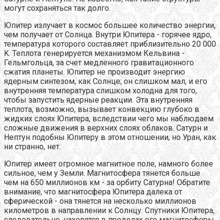
могут сохраняться так долго.
Юпитер излучает в космос большее количество энергии,
чем получает от Солнца. Внутри Юпитера - горячее ядро,
температура которого составляет приблизительно 20 000
K. Теплота генерируется механизмом Кельвина -
Гельмгольца, за счет медленного гравитационного
сжатия планеты. Юпитер не производит энергию
ядерным синтезом, как Солнце; он слишком мал, и его
внутренняя температура слишком холодна для того,
чтобы запустить ядерные реакции. Эта внутренняя
теплота, возможно, вызывает конвекцию глубоко в
жидких слоях Юпитера, вследствии чего мы наблюдаем
сложные движения в верхних слоях облаков. Сатурн и
Нептун подобны Юпитеру в этом отношении, но Уран, как
ни странно, нет.
Юпитер имеет огромное магнитное поле, намного более
сильное, чем у Земли. Магнитосфера тянется больше
чем на 650 миллионов км - за орбиту Сатурна! Обратите
внимание, что магнитосфера Юпитера далека от
сферической - она тянется на несколько миллионов
километров в направлении к Солнцу. Спутники Юпитера,
следовательно, находятся в пределах его магнитосферы,