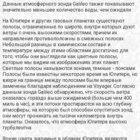
Данные атмосферного зонда Galileo также показывают
значительно меньшее количество воды, чем ожидали.
На Юпитере и других газовых планетах существуют
полосы, ограниченные по широте, внутри которых дуют
ветры с очень высокими скоростями, причем их
направления противоположны в смежных полосах.
Небольшой разницы в химическом составе и
температуре между этими областями достаточно для
того, чтобы они выглядели как цветные полосы,
которые мы видим на изображениях этих планет.
Светлые полосы называются зонами, темные - поясами.
Полосы были известны некоторое время на Юпитере, но
вихри на границе между полосами были впервые
замечены благодаря наблюдениям на Voyager. Согласно
данным зонда Galileo обнаружено, что скорость ветра
оказалась гораздо выше ожидаемой (больше чем 400
миль в час), и эти потоки простираются на всю глубину
атмосферы, на которую был способен опуститься зонд;
они могут проникать на тысячи километров внутрь
планеты. Оказалось, что атмосфера Юпитера высоко
турбулентна.
Яркие цвета, видимые в облаках Юпитера, являются