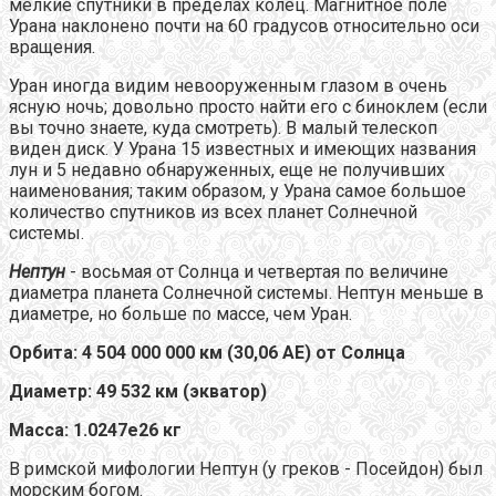
мелкие спутники в пределах колец. Магнитное поле
Урана наклонено почти на 60 градусов относительно оси
вращения.
Уран иногда видим невооруженным глазом в очень
ясную ночь; довольно просто найти его с биноклем (если
вы точно знаете, куда смотреть). В малый телескоп
виден диск. У Урана 15 известных и имеющих названия
лун и 5 недавно обнаруженных, еще не получивших
наименования; таким образом, у Урана самое большое
количество спутников из всех планет Солнечной
системы.
Нептун
- восьмая от Солнца и четвертая по величине
диаметра планета Солнечной системы. Нептун меньше в
диаметре, но больше по массе, чем Уран.
Орбита: 4 504 000 000 км (30,06 АЕ) от Солнца
Диаметр: 49 532 км (экватор)
Масса: 1.0247е26 кг
В римской мифологии Нептун (у греков - Посейдон) был
морским богом.