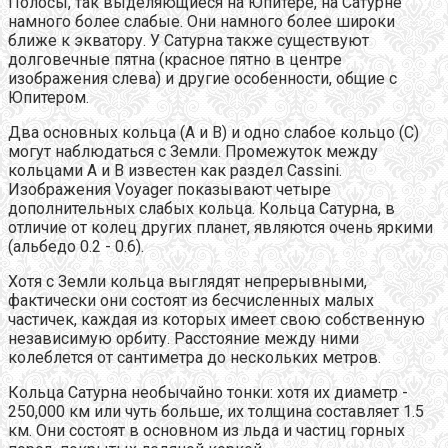
Полосы, так выделяющиеся на Юпитере, на Сатурне
намного более слабые. Они намного более широки
ближе к экватору. У Сатурна также существуют
долговечные пятна (красное пятно в центре
изображения слева) и другие особенности, общие с
Юпитером.
Два основных кольца (А и B) и одно слабое кольцо (C)
могут наблюдаться с Земли. Промежуток между
кольцами А и B известен как раздел Cassini.
Изображения Voyager показывают четыре
дополнительных слабых кольца. Кольца Сатурна, в
отличие от колец других планет, являются очень яркими
(альбедо 0.2 - 0.6).
Хотя с Земли кольца выглядят непрерывными,
фактически они состоят из бесчисленных малых
частичек, каждая из которых имеет свою собственную
независимую орбиту. Расстояние между ними
колеблется от сантиметра до нескольких метров.
Кольца Сатурна необычайно тонки: хотя их диаметр -
250,000 км или чуть больше, их толщина составляет 1.5
км. Они состоят в основном из льда и частиц горных