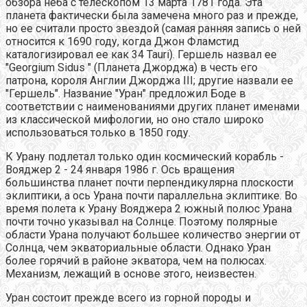
обзора неба с телескопом 13 марта 1781 года. Эта
планета фактически была замечена много раз и прежде,
но ее считали просто звездой (самая ранняя запись о ней
относится к 1690 году, когда Джон Фламстид
каталогизировал ее как 34 Tauri). Гершель назвал ее
"Georgium Sidus " (Планета Джорджа) в честь его
патрона, короля Англии Джорджа III; другие назвали ее
"Гершель". Название "Уран" предложил Боде в
соответствии с наименованиями других планет именами
из классической мифологии, но оно стало широко
использоваться только в 1850 году.
К Урану подлетал только один космический корабль -
Вояджер 2 - 24 января 1986 г. Ось вращения
большинства планет почти перпендикулярна плоскости
эклиптики, а ось Урана почти параллельна эклиптике. Во
время полета к Урану Вояджера 2 южный полюс Урана
почти точно указывал на Солнце. Поэтому полярные
области Урана получают большее количество энергии от
Солнца, чем экваториальные области. Однако Уран
более горячий в районе экватора, чем на полюсах.
Механизм, лежащий в основе этого, неизвестен.
Уран состоит прежде всего из горной породы и