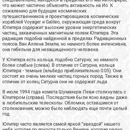
что может частично объяснять активность на Ио. К
сожалению для будущих космических
путешественников и проектировщиков космических
кораблей Voyager и Galileo, окружающая среда вокруг
Юпитера содержит высокие уровни энергетических
частиц, захваченных магнитным полем Юпитера. Эта
радиация подобна найденной в пределах Радиационных
поясов Ван Аллена Земли, но намного более интенсивна,
она гибельна для незащищенного человека.
У Юпитера есть кольца, подобно Сатурну, но намного
более слабые (слева). В отличие от Сатурна, кольца
Юпитера - темные (альбедо приблизительно 0.05). Они
состоят из очень мелких частиц горных пород. Также в
отличие от колец Сатурна они не содержат льда.
В июле 1994 года комета Шумахера-Леви столкнулась с
Юпитером (справа). Последствия были ясно видны даже
в любительские телескопы. Обломки, оставшиеся от
столкновения, можно было наблюдать еще почти целый
год.
Юпитер часто является самой яркой "звездой" нашего
неба, уступая по яркости только Венере, которая редко