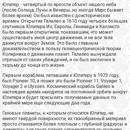
Юпитер - четвертый по яркости объект нашего неба
(после Солнца, Луны и Венеры, но иногда Марс бывает
более ярким). Он был известен с доисторических
времен. Открытие Галилео в 1610 году четырех больших
спутников Юпитера Ио, Европы, Ганимеда и Каллисто
было первым открытием, показавшим, что может
существовать иной центр движения, и не все тела
движутся вокруг Земли. Это было главным
доказательством в пользу гелиоцентрической теории
Коперника о движении планет. Галилео вынуждали
отречься от своих убеждений, и он был заключен в
тюрьму до конца его жизни.
Первым кораблем, летавшим к Юпитеру в 1973 году,
был Pioneer 10, а позже это были Pioneer 11, Voyager 1,
Voyager 2 и Ulysses. Космический корабль Galileo в
настоящее время находится на постоянной орбите вокруг
Юпитера и будет присылать получаемые данные по
крайней мере еще следующие два года.
Газовые планеты, к которым относится Юпитер, не
имеют твердой поверхности, их газообразный материал
просто становится более плотным с глубиной (радиусы и
диаметры для таких планет определяются по уровням,