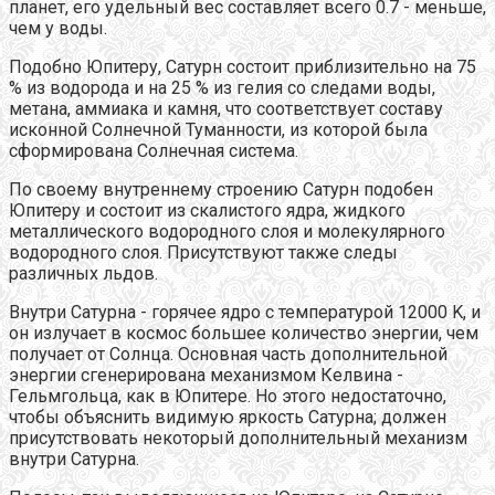
планет, его удельный вес составляет всего 0.7 - меньше,
чем у воды.
Подобно Юпитеру, Сатурн состоит приблизительно на 75
% из водорода и на 25 % из гелия со следами воды,
метана, аммиака и камня, что соответствует составу
исконной Солнечной Туманности, из которой была
сформирована Солнечная система.
По своему внутреннему строению Сатурн подобен
Юпитеру и состоит из скалистого ядра, жидкого
металлического водородного слоя и молекулярного
водородного слоя. Присутствуют также следы
различных льдов.
Внутри Сатурна - горячее ядро с температурой 12000 K, и
он излучает в космос большее количество энергии, чем
получает от Солнца. Основная часть дополнительной
энергии сгенерирована механизмом Келвина -
Гельмгольца, как в Юпитере. Но этого недостаточно,
чтобы объяснить видимую яркость Сатурна; должен
присутствовать некоторый дополнительный механизм
внутри Сатурна.