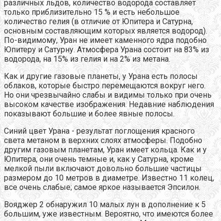
различных льдов, количество водорода составляет
только приблизительно 15 % и есть небольшое
количество гелия (в отличие от Юпитера и Сатурна,
основным составляющим которых является водород).
По-видимому, Уран не имеет каменного ядра подобно
Юпитеру и Сатурну. Атмосфера Урана состоит на 83% из
водорода, на 15% из гелия и на 2% из метана.
Как и другие газовые планеты, у Урана есть полосы
облаков, которые быстро перемещаются вокруг него.
Но они чрезвычайно слабы и видимы только при очень
высоком качестве изображения. Недавние наблюдения
показывают большие и более явные полосы.
Синий цвет Урана - результат поглощения красного
света метаном в верхних слоях атмосферы. Подобно
другим газовым планетам, Уран имеет кольца. Как и у
Юпитера, они очень темные и, как у Сатурна, кроме
мелкой пыли включают довольно большие частицы
размером до 10 метров в диаметре. Известно 11 колец,
все очень слабые; самое яркое называется Эпсилон.
Вояджер 2 обнаружил 10 малых лун в дополнение к 5
большим, уже известным. Вероятно, что имеются более