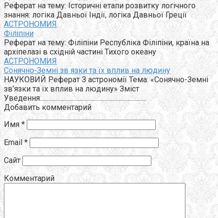
Реферат на тему: Історичні етапи розвитку логічного
знання: логіка Давньої Індії, логіка Давньої Греції
АСТРОНОМИЯ
Філіпіни
Реферат на тему: Філіпіни Республіка Філіпіни, країна на
архіпелазі в східній частині Тихого океану
АСТРОНОМИЯ
Сонячно-Земні зв язки та їх вплив на людину
НАУКОВИЙ Реферат З астрономії Тема: «Сонячно-Земні
зв’язки та їх вплив на людину» Зміст
Уведення.........................................................................
Добавить комментарий
Имя
*
Email
*
Сайт
Комментарий