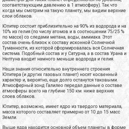
соответствующим давлению в 1 атмосферу). Так что
когда мы смотрим на такую планету, мы видим верхние
слои облаков.
Юпитер состоит приблизительно на 90% из водорода и на
10% из гелия (по числу атомов и в соотношении 75/25 %
по массе) со следами метана, воды, аммиака. Этот
состав очень близок к составу исконной Солнечной
Туманности, из которой сформировалась вся Солнечная
система. Подобный состав и у Сатурна, а в состав Урана и
Нептуна входит намного меньше водорода и гелия.
Наши знания относительно внутреннего строения
Юпитера (и других газовых планет) носят косвенный
характер и, вероятно, еще долго останутся таковыми.
Атмосферный зонд Галилео передал данные о составе
атмосферы всего на глубине 150 км. ниже верхних
слоев облаков.
Юпитер, возможно, имеет ядро из твердого материала,
масса которого составляет примерно от 10 до 15 масс
Земли.
Выше ядра находится основной объем планеты в форме