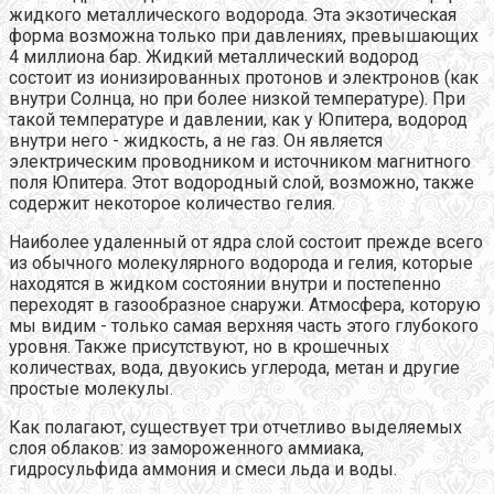
жидкого металлического водорода. Эта экзотическая
форма возможна только при давлениях, превышающих
4 миллиона бар. Жидкий металлический водород
состоит из ионизированных протонов и электронов (как
внутри Солнца, но при более низкой температуре). При
такой температуре и давлении, как у Юпитера, водород
внутри него - жидкость, а не газ. Он является
электрическим проводником и источником магнитного
поля Юпитера. Этот водородный слой, возможно, также
содержит некоторое количество гелия.
Наиболее удаленный от ядра слой состоит прежде всего
из обычного молекулярного водорода и гелия, которые
находятся в жидком состоянии внутри и постепенно
переходят в газообразное снаружи. Атмосфера, которую
мы видим - только самая верхняя часть этого глубокого
уровня. Также присутствуют, но в крошечных
количествах, вода, двуокись углерода, метан и другие
простые молекулы.
Как полагают, существует три отчетливо выделяемых
слоя облаков: из замороженного аммиака,
гидросульфида аммония и смеси льда и воды.