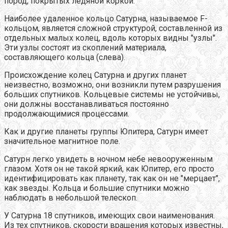
пород, покрытых ледяной коркой.
Наиболее удаленное кольцо Сатурна, называемое F-
кольцом, является сложной структурой, составленной из
отдельных малых колец, вдоль которых видны "узлы".
Эти узлы состоят из скоплений материала,
составляющего кольца (слева).
Происхождение колец Сатурна и других планет
неизвестно, возможно, они возникли путем разрушения
больших спутников. Кольцевые системы не устойчивы,
они должны восстанавливаться постоянно
продолжающимися процессами.
Как и другие планеты группы Юпитера, Сатурн имеет
значительное магнитное поле.
Сатурн легко увидеть в ночном небе невооруженным
глазом. Хотя он не такой яркий, как Юпитер, его просто
идентифицировать как планету, так как он не "мерцает",
как звезды. Кольца и большие спутники можно
наблюдать в небольшой телескоп.
У Сатурна 18 спутников, имеющих свои наименования.
Из тех спутников, скорости вращения которых известны,