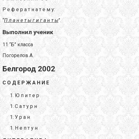
Р е ф е р а т н а т е м у:
“
П л а н е т ы г и г а н т ы
”.
Выполнил ученик
11 “Б” класса
Погорелов А.
Белгород 2002
С О Д Е Р Ж А Н И Е
Ю п и т е р
С а т у р н
У р а н
Н е п т у н