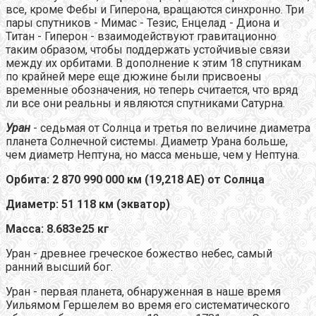
все, кроме Фебы и Гиперона, вращаются синхронно. Три
пары спутников - Мимас - Тезис, Енцелад - Диона и
Титан - Гиперон - взаимодействуют гравитационно
таким образом, чтобы поддержать устойчивые связи
между их орбитами. В дополнение к этим 18 спутникам
по крайней мере еще дюжине были присвоены
временные обозначения, но теперь считается, что вряд
ли все они реальны и являются спутниками Сатурна.
Уран
- седьмая от Солнца и третья по величине диаметра
планета Солнечной системы. Диаметр Урана больше,
чем диаметр Нептуна, но масса меньше, чем у Нептуна.
Орбита: 2 870 990 000 км (19,218 АЕ) от Солнца
Диаметр: 51 118 км (экватор)
Масса: 8.683е25 кг
Уран - древнее греческое божество небес, самый
ранний высший бог.
Уран - первая планета, обнаруженная в наше время
Уильямом Гершелем во время его систематического