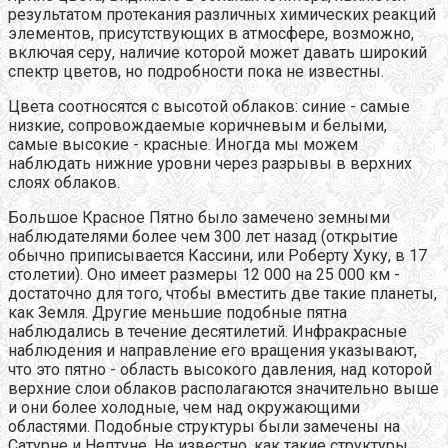
результатом протекания различных химических реакций
элементов, присутствующих в атмосфере, возможно,
включая серу, наличие которой может давать широкий
спектр цветов, но подробности пока не известны.
Цвета соотносятся с высотой облаков: синие - самые
низкие, сопровождаемые коричневым и белыми,
самые высокие - красные. Иногда мы можем
наблюдать нижние уровни через разрывы в верхних
слоях облаков.
Большое Красное Пятно было замечено земными
наблюдателями более чем 300 лет назад (открытие
обычно приписывается Кассини, или Роберту Хуку, в 17
столетии). Оно имеет размеры 12 000 на 25 000 км -
достаточно для того, чтобы вместить две такие планеты,
как Земля. Другие меньшие подобные пятна
наблюдались в течение десятилетий. Инфракрасные
наблюдения и направление его вращения указывают,
что это пятно - область высокого давления, над которой
верхние слои облаков располагаются значительно выше
и они более холодные, чем над окружающими
областями. Подобные структуры были замечены на
Сатурне и Нептуне. Не известно, как такие структуры