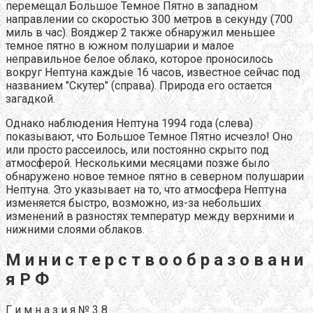
перемещал Большое Темное Пятно в западном
направлении со скоростью 300 метров в секунду (700
миль в час). Вояджер 2 также обнаружил меньшее
темное пятно в южном полушарии и малое
неправильное белое облако, которое проносилось
вокруг Нептуна каждые 16 часов, известное сейчас под
названием "Скутер" (справа). Природа его остается
загадкой.
Однако наблюдения Нептуна 1994 года (слева)
показывают, что Большое Темное Пятно исчезло! Оно
или просто рассеилось, или постоянно скрыто под
атмосферой. Несколькими месяцами позже было
обнаружено новое темное пятно в северном полушарии
Нептуна. Это указывает на то, что атмосфера Нептуна
изменяется быстро, возможно, из-за небольших
изменений в разностях температур между верхними и
нижними слоями облаков.
М и н и с т е р с т в о о б р а з о в а н и
я Р Ф
Г и м н а з и я № 3 8