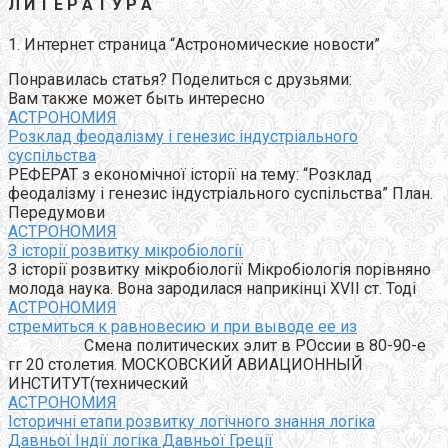
Л И Т Е Р А Т У Р А
1. Интернет страница “Астрономические новости”
Понравилась статья? Поделиться с друзьями:
Вам также может быть интересно
АСТРОНОМИЯ
Розклад феодалізму і генезис індустріального
суспільства
РЕФЕРАТ з економічної історії на тему: “Розклад
феодалізму і генезис індустріального суспільства” План.
Передумови
АСТРОНОМИЯ
З історії розвитку мікробіології
З історії розвитку мікробіології Мікробіологія порівняно
молода наука. Вона зародилася наприкінці XVII ст. Тоді
АСТРОНОМИЯ
стремиться к равновесию и при выводе ее из
Смена политических элит в РОссии в 80-90-е
гг 20 столетия. МОСКОВСКИЙ АВИАЦИОННЫЙ
ИНСТИТУТ(технический
АСТРОНОМИЯ
Історичні етапи розвитку логічного знання логіка
Давньої Індії логіка Давньої Греції