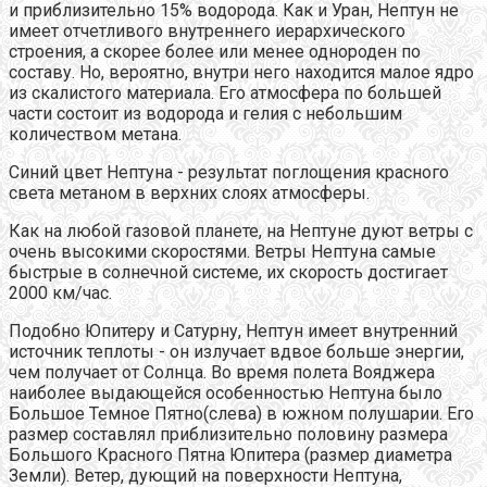
и приблизительно 15% водорода. Как и Уран, Нептун не
имеет отчетливого внутреннего иерархического
строения, а скорее более или менее однороден по
составу. Но, вероятно, внутри него находится малое ядро
из скалистого материала. Его атмосфера по большей
части состоит из водорода и гелия с небольшим
количеством метана.
Синий цвет Нептуна - результат поглощения красного
света метаном в верхних слоях атмосферы.
Как на любой газовой планете, на Нептуне дуют ветры с
очень высокими скоростями. Ветры Нептуна самые
быстрые в солнечной системе, их скорость достигает
2000 км/час.
Подобно Юпитеру и Сатурну, Нептун имеет внутренний
источник теплоты - он излучает вдвое больше энергии,
чем получает от Солнца. Во время полета Вояджера
наиболее выдающейся особенностью Нептуна было
Большое Темное Пятно(слева) в южном полушарии. Его
размер составлял приблизительно половину размера
Большого Красного Пятна Юпитера (размер диаметра
Земли). Ветер, дующий на поверхности Нептуна,