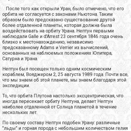
После того как открыли Уран, было отмечено, что его
орбита не согласуется с законами Ньютона. Таким
образом было предсказано существование другой
более отдаленной планеты, которая должна была
воздействовать на орбиту Урана. Нептун первыми
наблюдали Galle и d'Arrest 23 сентября 1846 года очень
близко к местонахождению, независимо
предсказанному Adams и Verrier из вычислений,
основанных на наблюемых положениях Юпитера,
Сатурна и Урана.
Нептун был посещен только одним космическим
кораблем, Вояджером 2, 25 августа 1989 года. Почти все,
что мы знаем об этой планете, мы знаем благодаря этой
экспедиции.
То, что орбита Плутона настолько эксцентрическая, что
иногда пересекает орбиту Нептуна, делает Нептун
наиболее отдаленной от Солнца планетой в течение
нескольких лет.
По своему составу Нептун подобен Урану: различные
"льды" и горная порода с небольшим количеством гелия