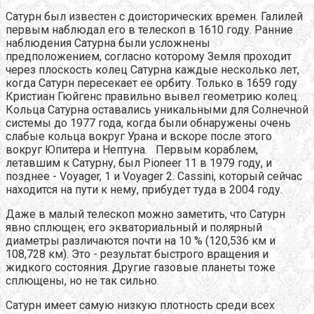
Сатурн был известен с доисторических времен. Галилей
первым наблюдал его в телескоп в 1610 году. Ранние
наблюдения Сатурна были усложнены
предположением, согласно которому Земля проходит
через плоскость колец Сатурна каждые несколько лет,
когда Сатурн пересекает ее орбиту. Только в 1659 году
Кристиан Гюйгенс правильно вывел геометрию колец.
Кольца Сатурна оставались уникальными для Солнечной
системы до 1977 года, когда были обнаружены очень
слабые кольца вокруг Урана и вскоре после этого
вокруг Юпитера и Нептуна. Первым кораблем,
летавшим к Сатурну, был Pioneer 11 в 1979 году, и
позднее - Voyager, 1 и Voyager 2. Cassini, который сейчас
находится на пути к нему, прибудет туда в 2004 году.
Даже в малый телескоп можно заметить, что Сатурн
явно сплющен; его экваториальный и полярный
диаметры различаются почти на 10 % (120,536 км и
108,728 км). Это - результат быстрого вращения и
жидкого состояния. Другие газовые планеты тоже
сплющены, но не так сильно.
Сатурн имеет самую низкую плотность среди всех