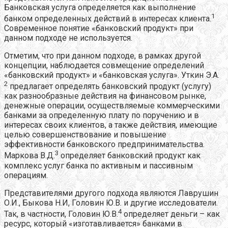
Банковская услуга определяется как выполнение
1
банком определенных действий в интересах клиента.
Современное понятие «банковский продукт» при
данном подходе не используется.
Отметим, что при данном подходе, в рамках другой
концепции, наблюдается совмещение определений
«банковский продукт» и «банковская услуга». Уткин Э.А.
2
предлагает определять банковский продукт (услугу)
как разнообразные действия на финансовом рынке,
денежные операции, осуществляемые коммерческими
банками за определенную плату по поручению и в
интересах своих клиентов, а также действия, имеющие
целью совершенствование и повышение
эффективности банковского предпринимательства.
3
Маркова В.Д.
определяет банковский продукт как
комплекс услуг банка по активным и пассивным
операциям.
Представителями другого подхода являются Лаврушин
О.И., Быкова Н.И, Головин Ю.В. и другие исследователи.
4
Так, в частности, Головин Ю.В.
определяет деньги – как
ресурс, который «изготавливается» банками в