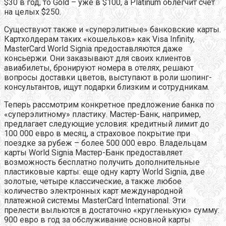
$30 в год, то Gold – уже в $100, а Platinum облегчит счет
на целых $250.
Существуют также и «суперэлитные» банковские карты.
Картхолдерам таких «кошельков» как Visa Infinity,
MasterCard World Signia предоставляются даже
консьержи. Они заказывают для своих клиентов
авиабилеты, бронируют номера в отелях, решают
вопросы доставки цветов, выступают в роли шопинг-
консультантов, ищут подарки близким и сотрудникам.
Теперь рассмотрим конкретное предложение банка по
«суперэлитному» пластику. Мастер-Банк, например,
предлагает следующие условия: кредитный лимит до
100 000 евро в месяц, а страховое покрытие при
поездке за рубеж – более 500 000 евро. Владельцам
карты World Signia Мастер-Банк предоставляет
возможность бесплатно получить дополнительные
пластиковые карты: еще одну карту World Signia, две
золотые, четыре классические, а также любое
количество электронных карт международной
платежной системы MasterCard International. Эти
прелести выльются в достаточно «кругленькую» сумму:
900 евро в год за обслуживание основной карты