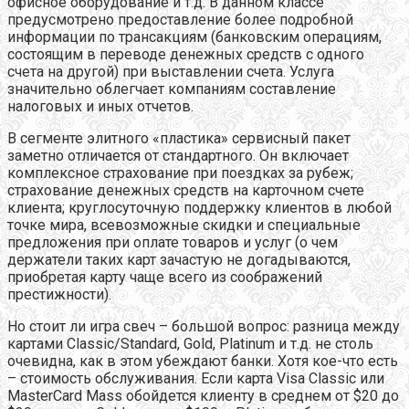
офисное оборудование и т.д. В данном классе
предусмотрено предоставление более подробной
информации по трансакциям (банковским операциям,
состоящим в переводе денежных средств с одного
счета на другой) при выставлении счета. Услуга
значительно облегчает компаниям составление
налоговых и иных отчетов.
В сегменте элитного «пластика» сервисный пакет
заметно отличается от стандартного. Он включает
комплексное страхование при поездках за рубеж;
страхование денежных средств на карточном счете
клиента; круглосуточную поддержку клиентов в любой
точке мира, всевозможные скидки и специальные
предложения при оплате товаров и услуг (о чем
держатели таких карт зачастую не догадываются,
приобретая карту чаще всего из соображений
престижности).
Но стоит ли игра свеч – большой вопрос: разница между
картами Classic/Standard, Gold, Platinum и т.д. не столь
очевидна, как в этом убеждают банки. Хотя кое-что есть
– стоимость обслуживания. Если карта Visa Classic или
MasterCard Mass обойдется клиенту в среднем от $20 до