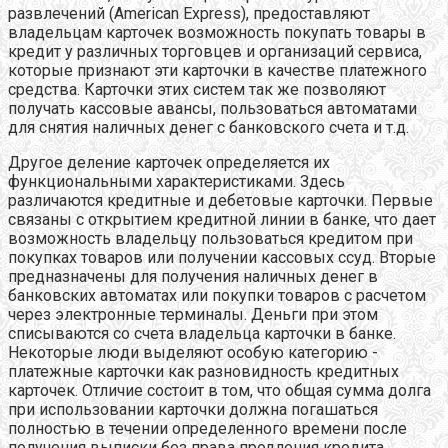
развлечений (American Express), предоставляют
владельцам карточек возможность покупать товары в
кредит у различных торговцев и организаций сервиса,
которые признают эти карточки в качестве платежного
средства. Карточки этих систем так же позволяют
получать кассовые авансы, пользоваться автоматами
для снятия наличных денег с банковского счета и т.д.
Другое деление карточек определяется их
функциональными характеристиками. Здесь
различаются кредитные и дебетовые карточки. Первые
связаны с открытием кредитной линии в банке, что дает
возможность владельцу пользоваться кредитом при
покупках товаров или получении кассовых ссуд. Вторые
предназначены для получения наличных денег в
банковских автоматах или покупки товаров с расчетом
через электронные терминалы. Деньги при этом
списываются со счета владельца карточки в банке.
Некоторые люди выделяют особую категорию -
платежные карточки как разновидность кредитных
карточек. Отличие состоит в том, что общая сумма долга
при использовании карточки должна погашаться
полностью в течении определенного времени после
получения выписки без права продления кредита.