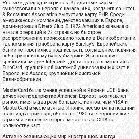
Рос международный рынок. Кредитные карты
существовали в Европе с начала 50-х, когда British Hotel
& Restaurant Association выпустила карту BHR. Среди
американских компаний, действовавших в Европе,
доминировала Diners Club. В 1972 Americard заявила о
начале операций в 72 странах, но быстрое
распространение происходило только в Великобритании,
где компания приобрела карту Barclay’s. Европейские
банки не торопились подписывать соглашение, подчиняя
себя крупнейшему банку Америки. Эти опасения
сработали на руку Interbank, достигшего соглашений с
EuroCard, крупнейшей системой универсальных карт в
Европе, и с Acsess, крупнейшей системой
Великобритании.
MasterCard была менее успешной в Японии. JCB-банк,
дочернее предприятие American Express, возглавлял
рынок, имея в два раза больше клиентов, чем VISA и
MasterCard вместе взятые. Япония, несмотря на поздний
старт индустрии карт, обошла к 1980 все европейские
страны и вышла на второе место после США по
количеству карт.
Активно осваивающих мир иностранцев иногда