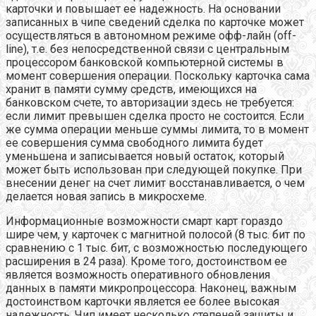
карточки и повышает ее надежность. На основании
записанных в чипе сведений сделка по карточке может
осуществляться в автономном режиме офф-лайн (off-
line), т.е. без непосредственной связи с центральным
процессором банковской компьютерной системы в
момент совершения операции. Поскольку карточка сама
хранит в памяти сумму средств, имеющихся на
банковском счете, то авторизации здесь не требуется:
если лимит превышен сделка просто не состоится. Если
же сумма операции меньше суммы лимита, то в момент
ее совершения сумма свободного лимита будет
уменьшена и записывается новый остаток, который
может быть использован при следующей покупке. При
внесении денег на счет лимит восстанавливается, о чем
делается новая запись в микросхеме.
Информационные возможности смарт карт гораздо
шире чем, у карточек с магнитной полосой (8 тыс. бит по
сравнению с 1 тыс. бит, с возможностью последующего
расширения в 24 раза). Кроме того, достоинством ее
является возможность оперативного обновления
данных в памяти микропроцессора. Наконец, важным
достоинством карточки является ее более высокая
надежность. Чип имеет несколько степеней защиты и