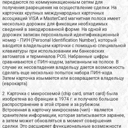
передаются по коммуникационным сетям для
получения разрешения на осуществление сделки. На
карточках крупных международных карточных
ассоциаций VISA и MasterCard магнитная полоса имеет
несколько дорожек для фиксации необходимых
сведений в закодированной форме. На одной из
дорожек записан персональный идентификационный
номер - ПИН (Personal Identification Number), который
вводится владельцем карточки с помощью специальной
клавиатуры при использовании им банковских
автоматов и терминалов POS. Набранные цифры
сравниваются с ПИН-кодом, записанным на полосе. В
случае их несовпадения владельцу дается возможность
сделать еще несколько попыток набора ПИН-кода.
Затем карточка изымается или возвращается владельцу
(еврокарта).
2. Карточка с микросхемой (chip card, smart card) была
изобретена во Франции в 1974 г. и получило большое
распространение в этой стране и за рубежом.
Встроенная в карточку микросхема (чип) - является
хранителем информации, которая записывается заранее,
а затем может обновляться в момент совершения
сделки. Это расширяет функциональные возможности