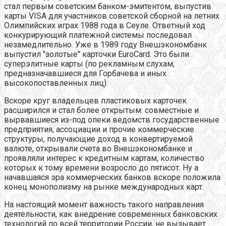
стал первым советским банком-эмитентом, выпустив
карты VISA для участников советской сборной на летних
Олимпийских играх 1988 года в Сеуле. Ответный ход
конкурирующий платежной системы последовал
незамедлительно. Уже в 1989 году Внешэкономбанк
выпустил "золотые" карточки EuroCard. Это были
суперэлитные карты (по рекламным слухам,
предназначавшиеся для Горбачева и иных
высокопоставленных лиц).
Вскоре круг владельцев пластиковых карточек
расширился и стал более открытым: совместные и
вырвавшиеся из-под опеки ведомств государственные
предприятия, ассоциации и прочие коммерческие
структуры, получающие доход в конвертируемой
валюте, открывали счета во Внешэкономбанке и
проявляли интерес к кредитным картам, количество
которых к тому времени возросло до пятисот. Ну а
начавшаяся эра коммерческих банков вскоре положила
конец монополизму на рынке международных карт.
На настоящий момент важность такого направления
деятельности, как внедрение современных банковских
технологий по всей территории России, не вызывает