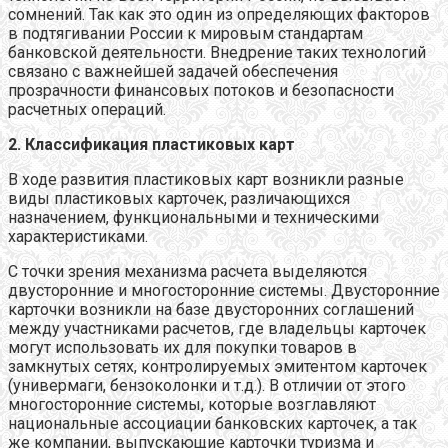
сомнений. Так как это один из определяющих факторов
в подтягивании России к мировым стандартам
банковской деятельности. Внедрение таких технологий
связано с важнейшей задачей обеспечения
прозрачности финансовых потоков и безопасности
расчетных операций.
2. Классификация пластиковых карт
В ходе развития пластиковых карт возникли разные
виды пластиковых карточек, различающихся
назначением, функциональными и техническими
характеристиками.
С точки зрения механизма расчета выделяются
двусторонние и многосторонние системы. Двусторонние
карточки возникли на базе двусторонних соглашений
между участниками расчетов, где владельцы карточек
могут использовать их для покупки товаров в
замкнутых сетях, контролируемых эмитентом карточек
(универмаги, бензоколонки и т.д.). В отличии от этого
многосторонние системы, которые возглавляют
национальные ассоциации банковских карточек, а так
же компании, выпускающие карточки туризма и