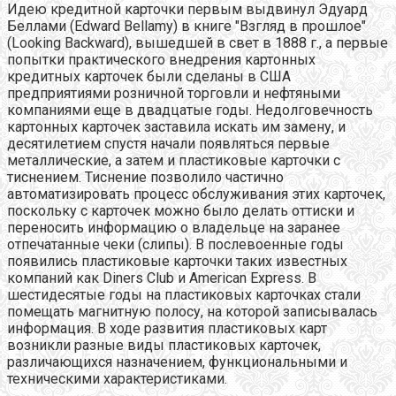
Идею кредитной карточки первым выдвинул Эдуард
Беллами (Edward Bellamy) в книге "Взгляд в прошлое"
(Looking Backward), вышедшей в свет в 1888 г., а первые
попытки практического внедрения картонных
кредитных карточек были сделаны в США
предприятиями розничной торговли и нефтяными
компаниями еще в двадцатые годы. Недолговечность
картонных карточек заставила искать им замену, и
десятилетием спустя начали появляться первые
металлические, а затем и пластиковые карточки с
тиснением. Тиснение позволило частично
автоматизировать процесс обслуживания этих карточек,
поскольку с карточек можно было делать оттиски и
переносить информацию о владельце на заранее
отпечатанные чеки (слипы). В послевоенные годы
появились пластиковые карточки таких известных
компаний как Diners Club и American Express. В
шестидесятые годы на пластиковых карточках стали
помещать магнитную полосу, на которой записывалась
информация. В ходе развития пластиковых карт
возникли разные виды пластиковых карточек,
различающихся назначением, функциональными и
техническими характеристиками.