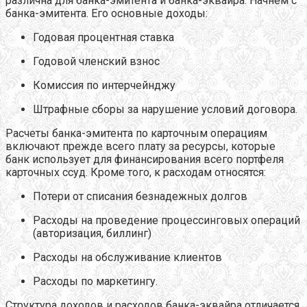
различна для банка-эмитента и банка-эквайра. Начнем с
банка-эмитента. Его основные доходы:
Годовая процентная ставка
Годовой членский взнос
Комиссия по интерчейнджу
Штрафные сборы за нарушение условий договора.
Расчеты банка-эмитента по карточным операциям
включают прежде всего плату за ресурсы, которые
банк использует для финансирования всего портфеля
карточных ссуд. Кроме того, к расходам относятся:
Потери от списания безнадежных долгов
Расходы на проведение процессинговых операций
(авторизация, биллинг)
Расходы на обслуживание клиентов
Расходы по маркетингу.
Структура доходов и расходов банка-эквайра отличается