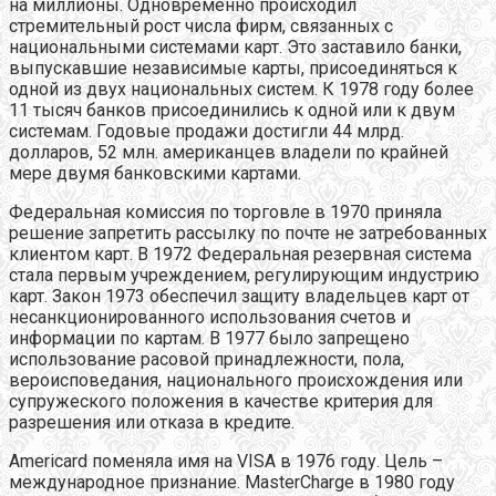
на миллионы. Одновременно происходил
стремительный рост числа фирм, связанных с
национальными системами карт. Это заставило банки,
выпускавшие независимые карты, присоединяться к
одной из двух национальных систем. К 1978 году более
11 тысяч банков присоединились к одной или к двум
системам. Годовые продажи достигли 44 млрд.
долларов, 52 млн. американцев владели по крайней
мере двумя банковскими картами.
Федеральная комиссия по торговле в 1970 приняла
решение запретить рассылку по почте не затребованных
клиентом карт. В 1972 Федеральная резервная система
стала первым учреждением, регулирующим индустрию
карт. Закон 1973 обеспечил защиту владельцев карт от
несанкционированного использования счетов и
информации по картам. В 1977 было запрещено
использование расовой принадлежности, пола,
вероисповедания, национального происхождения или
супружеского положения в качестве критерия для
разрешения или отказа в кредите.
Americard поменяла имя на VISA в 1976 году. Цель –
международное признание. MasterCharge в 1980 году