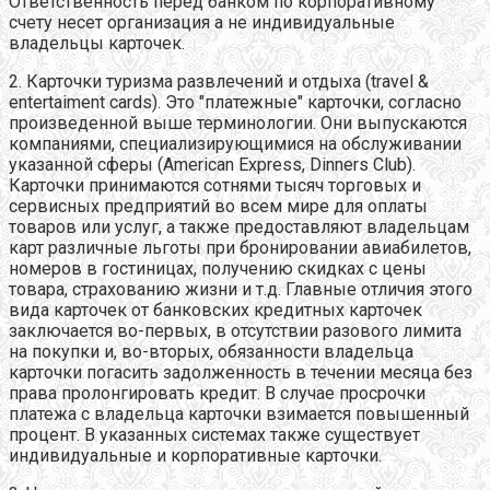
Ответственность перед банком по корпоративному
счету несет организация а не индивидуальные
владельцы карточек.
2. Карточки туризма развлечений и отдыха (travel &
entertaiment cards). Это "платежные" карточки, согласно
произведенной выше терминологии. Они выпускаются
компаниями, специализирующимися на обслуживании
указанной сферы (American Express, Dinners Club).
Карточки принимаются сотнями тысяч торговых и
сервисных предприятий во всем мире для оплаты
товаров или услуг, а также предоставляют владельцам
карт различные льготы при бронировании авиабилетов,
номеров в гостиницах, получению скидках с цены
товара, страхованию жизни и т.д. Главные отличия этого
вида карточек от банковских кредитных карточек
заключается во-первых, в отсутствии разового лимита
на покупки и, во-вторых, обязанности владельца
карточки погасить задолженность в течении месяца без
права пролонгировать кредит. В случае просрочки
платежа с владельца карточки взимается повышенный
процент. В указанных системах также существует
индивидуальные и корпоративные карточки.