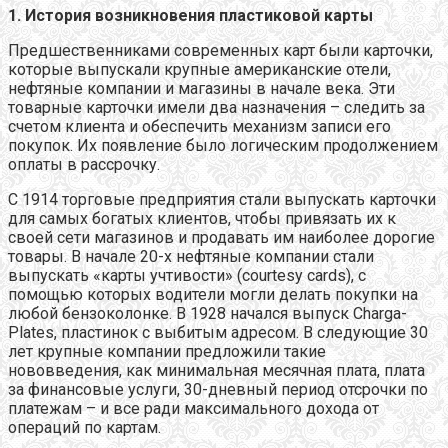
1. История возникновения пластиковой карты
Предшественниками современных карт были карточки,
которые выпускали крупные американские отели,
нефтяные компании и магазины в начале века. Эти
товарные карточки имели два назначения – следить за
счетом клиента и обеспечить механизм записи его
покупок. Их появление было логическим продолжением
оплаты в рассрочку.
С 1914 торговые предприятия стали выпускать карточки
для самых богатых клиентов, чтобы привязать их к
своей сети магазинов и продавать им наиболее дорогие
товары. В начале 20-х нефтяные компании стали
выпускать «карты учтивости» (courtesy cards), с
помощью которых водители могли делать покупки на
любой бензоколонке. В 1928 начался выпуск Charga-
Plates, пластинок с выбитым адресом. В следующие 30
лет крупные компании предложили такие
нововведения, как минимальная месячная плата, плата
за финансовые услуги, 30-дневный период отсрочки по
платежам – и все ради максимального дохода от
операций по картам.