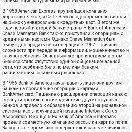
занимающиеся туризмом и развлечениями.
В 1958 American Express, крупнейшая компания
дорожных чеков, и Carte Blanche одновременно вышли
на рынок универсальных кредитных карт. В этом же
году первый и второй банки страны – Bank of America и
Chase Manhattan Bank также приступили к операциям с
кредитными картами. Однако Сhase Manhattan был
вынужден продать свои операции в 1962. Причины:
сложности при передаче информации, мошенничество и
злоупотребления. Основным же препятствием в этом
бизнесе стало отсутствие единой общенациональной
сети, что особенно било по мелким банкам,
развивавшим локальный рынок карт.
В 1966 Bank of America начал давать лицензии другим
банкам на проведение операций с картами
BankAmericard. Решение о расширении операций на всю
страну встретило противодействие других крупных
банков и привело к образованию второй национальной
системы карт, получившей название Interbank Cards
Association. В конце 60-х Bank of America и Interbank
провели совместную кампанию рассылки карт по почте.
За короткое время число держателей карт увеличилось