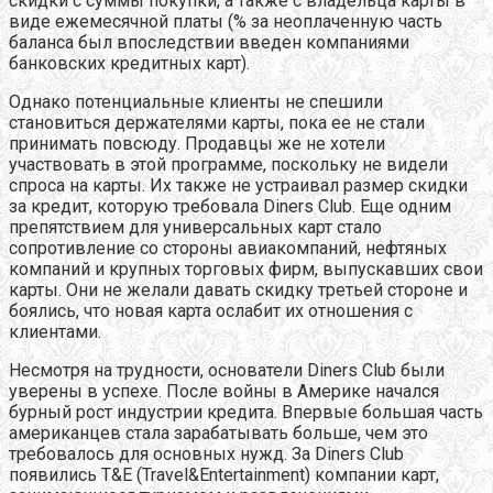
скидки с суммы покупки, а также с владельца карты в
виде ежемесячной платы (% за неоплаченную часть
баланса был впоследствии введен компаниями
банковских кредитных карт).
Однако потенциальные клиенты не спешили
становиться держателями карты, пока ее не стали
принимать повсюду. Продавцы же не хотели
участвовать в этой программе, поскольку не видели
спроса на карты. Их также не устраивал размер скидки
за кредит, которую требовала Diners Club. Еще одним
препятствием для универсальных карт стало
сопротивление со стороны авиакомпаний, нефтяных
компаний и крупных торговых фирм, выпускавших свои
карты. Они не желали давать скидку третьей стороне и
боялись, что новая карта ослабит их отношения с
клиентами.
Несмотря на трудности, основатели Diners Club были
уверены в успехе. После войны в Америке начался
бурный рост индустрии кредита. Впервые большая часть
американцев стала зарабатывать больше, чем это
требовалось для основных нужд. За Diners Club
появились T&E (Travel&Entertainment) компании карт,