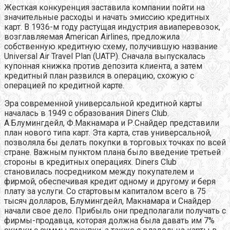
Жесткая конкуренция заставила компании пойти на
значительные расходы и начать эмиссию кредитных
карт. В 1936-м году растущая индустрия авиаперевозок,
возглавляемая American Airlines, предложила
собственную кредитную схему, получившую название
Universal Air Travel Plan (UATP). Сначала выпускалась
купонная книжка против депозита клиента, а затем
кредитный план развился в операцию, схожую с
операцией по кредитной карте.
Эра современной универсальной кредитной карты
началась в 1949 с образования Diners Club.
А.Блумингдейл, Ф.Макнамара и Р.Снайдер представили
план нового типа карт. Эта карта, став универсальной,
позволяла бы делать покупки в торговых точках по всей
стране. Важным пунктом плана было введение третьей
стороны в кредитных операциях. Diners Club
становилась посредником между покупателем и
фирмой, обеспечивая кредит одному и другому и беря
плату за услуги. Со стартовым капиталом всего в 75
тысяч долларов, Блумингдейл, Макнамара и Снайдер
начали свое дело. Прибыль они предполагали получать с
фирмы-продавца, которая должна была давать им 7%