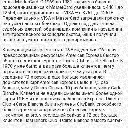
стала MasterCard. С 1969 по 1981 год число банков,
присоединившихся к MasterCard увеличилось с 4461 до
12504, присоединившихся к VISA – с 3751 до 12518.
Первоначально и VISA и MasterCard запрещали практику
выпуска банком обеих карт. Однако под давлением
судебных властей, обвинявших компании в нарушении
антитрестовского законодательства, банки получили
право выпускать две карты одновременно.
Конкуренция возрастала и в T&E индустрии. Обладая
превосходящими ресурсами, American Express быстро
обошла своих конкурентов Diners Club и Carte Blanche. К
1970 у нее было в два раза больше клиентов, чем у
первой и в четыре раза больше, чем у второй. В
середине 70-х разрыв еще больше увеличился:
держателей карт American Express было в 7,5 раз
больше, чем у Diners Clubи в 10 раз больше, чем у Carte
Blanche. Клиенты не видели смысла иметь более одной
карты T&E – и ей становилась American Express. Diners
Club и Carte Blanche были куплены CityBank, способного
более серьезно соперничать с American Express.
Несмотря на это, у последней сейчас в 12 раз больше
клиентов, чем Diners Club и Carte Blanche вместе взятых.