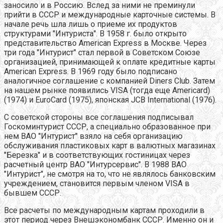
заносило и в Россию. Вслед за ними не преминули
прийти в СССР и международные карточные системы. В
начале речь шла лишь о приеме их продуктов
структурами "Интуриста". В 1958 г. было открыто
представительство American Express в Москве. Через
три года "Интурист" стал первой в Советском Союзе
организацией, принимающей к оплате кредитные карты
American Express. В 1969 году было подписано
аналогичное соглашение с компанией Diners Club. Затем
на нашем рынке появились VISA (тогда еще Americard)
(1974) и EuroCard (1975), японская JCB International (1976).
С советской стороны все соглашения подписывал
Госкоминтурист СССР, а специально образованное при
нем ВАО "Интурист" взяло на себя организацию
обслуживания пластиковых карт в валютных магазинах
"Березка" и в соответствующих гостиницах через
расчетный центр ВАО "Интурсервис". В 1988 ВАО
"Интурист", не смотря на то, что не являлось банковским
учреждением, становится первым членом VISA в
бывшем СССР.
Все расчеты по международным картам проходили в
этот период через Внешэкономбанк СССР. Именно он и