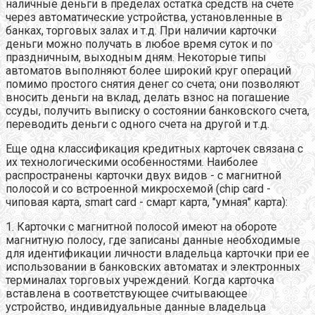
наличные деньги в пределах остатка средств на счете
через автоматические устройства, установленные в
банках, торговых залах и т.д. При наличии карточки
деньги можно получать в любое время суток и по
праздничным, выходным дням. Некоторые типы
автоматов выполняют более широкий круг операций
помимо простого снятия денег со счета; они позволяют
вносить деньги на вклад, делать взнос на погашение
ссуды, получить выписку о состоянии банковского счета,
переводить деньги с одного счета на другой и т.д.
Еще одна классификация кредитных карточек связана с
их технологическими особенностями. Наиболее
распространены карточки двух видов - с магнитной
полосой и со встроенной микросхемой (chip card -
чиповая карта, smart card - смарт карта, "умная" карта):
1. Карточки с магнитной полосой имеют на обороте
магнитную полосу, где записаны данные необходимые
для идентификации личности владельца карточки при ее
использовании в банковских автоматах и электронных
терминалах торговых учреждений. Когда карточка
вставлена в соответствующее считывающее
устройство, индивидуальные данные владельца