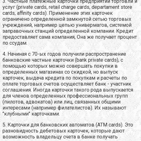
3. Частные платежные карточки предприятий торговли и
услуг (private cards, retail charge cards, departament store
cards, affinity cards). Применение этих карточек
ограничено определенной замкнутой сетью торговых
учреждений, например цепью универмагов, системой
заправочных станций определенной компании. Кредит
предоставляет сама компания, Она же получает процент
по ссудам.
4. Начиная с 70-ых годов получили распространение
банковские частные карточки (bank private cards), с
помощью которых можно совершать покупки в
определенных магазинах со скидкой, но выпуск
карточек, выдача кредита по покупкам и расчеты по
оплате торговых счетов осуществляет банк - участник
соглашения. Иногда карточки такого рода выпускается
для членов определенных профессиональных групп
(пилотов, адвокатов) или лиц, связанных общими
интересами (например филателистов). Их называют
"клубными" карточками.
5. Карточки для банковских автоматов (ATM cards). Это
разновидность дебетовых карточек, которые дают
возможность владельцу счета в банке получать