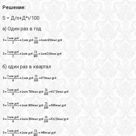
Решение:
S = Д/n+Д*i/100
а) Один раз в год
б) один раз в квартал