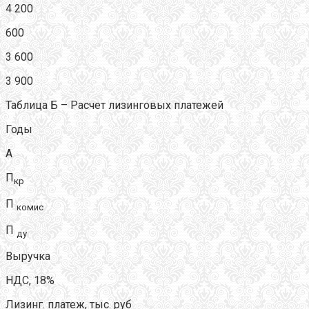
4 200
600
3 600
3 900
Таблица Б – Расчет лизинговых платежей
Годы
А
П
кр
П
комис
П
ду
Выручка
НДС, 18%
Лизинг. платеж, тыс. руб