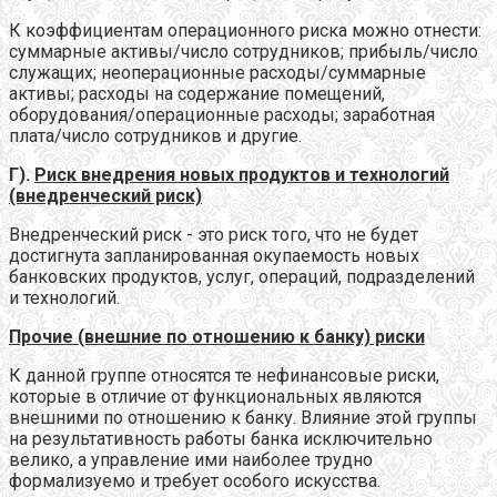
К коэффициентам операционного риска можно отнести:
суммарные активы/число сотрудников; прибыль/число
служащих; неоперационные расходы/суммарные
активы; расходы на содержание помещений,
оборудования/операционные расходы; заработная
плата/число сотрудников и другие.
Г).
Риск внедрения новых продуктов и технологий
(внедренческий риск)
Внедренческий риск - это риск того, что не будет
достигнута запланированная окупаемость новых
банковских продуктов, услуг, операций, подразделений
и технологий.
Прочие (внешние по отношению к банку) риски
К данной группе относятся те нефинансовые риски,
которые в отличие от функциональных являются
внешними по отношению к банку. Влияние этой группы
на результативность работы банка исключительно
велико, а управление ими наиболее трудно
формализуемо и требует особого искусства.