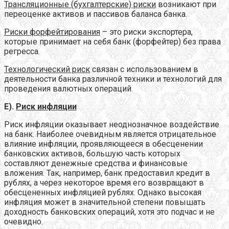
Трансляционные (бухгалтерские) риски
возникают при
переоценке активов и пассивов баланса банка.
Риски форфейтирования
– это риски экспортера,
которые принимает на себя банк (форфейтер) без права
регресса.
Технологический риск
связан с использованием в
деятельности банка различной техники и технологий для
проведения валютных операций.
Е).
Риск инфляции
Риск инфляции оказывает неоднозначное воздействие
на банк. Наиболее очевидным является отрицательное
влияние инфляции, проявляющееся в обесценении
банковских активов, большую часть которых
составляют денежные средства и финансовые
вложения. Так, например, банк предоставил кредит в
рублях, а через некоторое время его возвращают в
обесцененных инфляцией рублях. Однако высокая
инфляция может в значительной степени повышать
доходность банковских операций, хотя это подчас и не
очевидно.