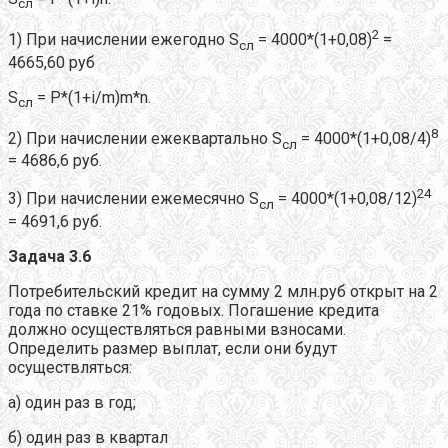
сл
2
1) При начислении ежегодно S
= 4000*(1+0,08)
=
сл
4665,60 руб
S
= P*(1+i/m)m*n.
сл
8
2) При начислении ежеквартально S
= 4000*(1+0,08/4)
сл
= 4686,6 руб.
24
3) При начислении ежемесячно S
= 4000*(1+0,08/12)
сл
= 4691,6 руб.
Задача 3.6
Потребительский кредит на сумму 2 млн.руб открыт на 2
года по ставке 21% годовых. Погашение кредита
должно осуществляться равными взносами.
Определить размер выплат, если они будут
осуществляться:
а) один раз в год;
б) один раз в квартал