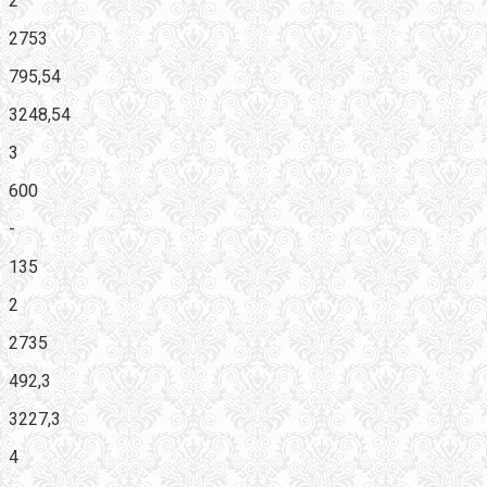
2
2753
795,54
3248,54
3
600
-
135
2
2735
492,3
3227,3
4