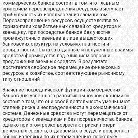
коммерческих банков состоит в том, что главным
критерием перераспределения ресурсов выступает
прибыльность их использования заемщиком.
Перераспределение ресурсов осуществляется по
горизонтали хозяйственных связей от кредитора к
заемщику, при посредстве банков без участия
промежуточных звеньев в лице вышестоящих
банковских структур, на условиях платности и
возвратности. Плата за отданные и полученные взаймы
средства формируется под влиянием спроса и
предложения заемных средств. В результате
достигается свободное перемещение финансовых
ресурсов в хозяйстве, соответствующее рыночному
типу отношений.
Значение посреднической функции коммерческих
банков для успешного развития рыночной экономики
состоит в том, что они своей деятельность уменьшают
степень риска и неопределенности в экономической
системе. Денежные средства могут перемещаться от
кредиторов к заемщикам и без посредничества банков,
однако при этом резко возрастают риски потери
денежных средств, отдаваемых в ссуду, и возрастают
общие издержки по их перемещению, поскольку