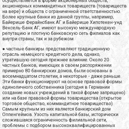
осуществляется в форме акционерных обществ,
акционерных коммандитных товариществ (товариществ
на вере) и обществ с ограниченной ответственностью.
Более крупные банки из данной группы, например,
Байерише Ферайнсбанк АГ и Байерише Хипотекен-унд
Вексель-Банк АГ, имеют высокую международную
репутацию и плотную банковскую сеть филиалов как
внутри страны, так и за рубежом
● частные банкиры представляют традиционную
отрасль немецкого кредитного дела, однако,
утратившую сегодня прежнее влияние. Около 20
частных банков, имеющих в своем распоряжении
примерно 80 банкирских домов, были основаны в
восемнадцатом столетии, а некоторые - даже раньше.
Эти банки функционируют на основе правовой формы
единоличного собственника (сегодня в Германии
создание новых учреждений в такой форме запрещено)
или на базе правовой формы товарищества (открытое
торговое общество, коммандитное товарищество).
Самым крупным из них является банкирский дом
Оппенгеймов. Узость капитальной базы, исторически
сложившаяся ограниченность филиальной сети,
проблемы с подбором высококвалифицированных