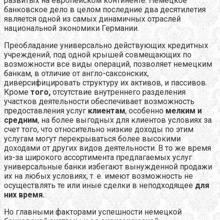
развитых на европейском континенте. Немецкое
банковское дело в целом последние два десятилетия
является одной из самых динамичных отраслей
национальной экономики Германии.
Преобладание универсально действующих кредитных
учреждений, под одной крышей совмещающих по
возможности все виды операций, позволяет немецким
банкам, в отличие от англо-саксонских,
диверсифицировать структуру их активов, и пассивов.
Кроме
того,
отсутствие внутреннего разделения
участков деятельности обеспечивает возможность
предоставления услуг
клиентам
, особенно
мелким и
средним
, на более выгодных для клиентов условиях за
счет того, что относительно низкие доходы по этим
услугам могут перекрываться более высокими
доходами от других видов деятельности. В то же время
из-за широкого ассортимента предлагаемых услуг
универсальные банки избегают вынужденной продажи
их на любых условиях, т. е. имеют возможность не
осуществлять те или иные сделки в неподходящее
для
них время.
Но главными факторами успешности немецкой