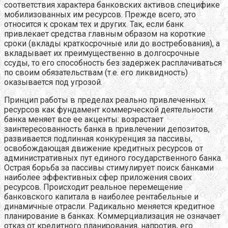
соответствия характера банковских активов специфике
мобилизованных им ресурсов. Прежде всего, это
относится к срокам тех и других. Так, если банк
привлекает средства главным образом на короткие
сроки (вклады краткосрочные или до востребования), а
вкладывает их преимущественно в долгосрочные
ссуды, то его способность без задержек расплачиваться
по своим обязательствам (т.е. его ликвидность)
оказывается под угрозой.
Принцип работы в пределах реально привлеченных
ресурсов как фундамент коммерческой деятельности
банка меняет все ее акценты: возрастает
заинтересованность банка в привлечении депозитов,
развивается подлинная конкуренция за пассивы,
освобождающая движение кредитных ресурсов от
административных пут единого государственного банка.
Острая борьба за пассивы стимулирует поиск банками
наиболее эффективных сфер приложения своих
ресурсов. Происходит реальное перемещение
банковского капитала в наиболее рентабельные и
динамичные отрасли. Радикально меняется кредитное
планирование в банках. Коммерциализация не означает
отказ от кредитного планирования, напротив, его