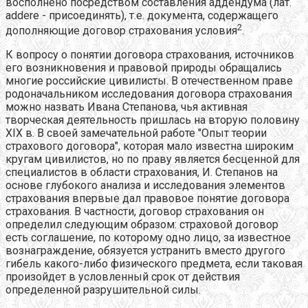
восполнено посредством составления аддендума (лат.
addere - присоединять), т.е. документа, содержащего
2
дополняющие договор страхования условия
.
К вопросу о понятии договора страхования, источников
его возникновения и правовой природы обращались
многие российские цивилисты. В отечественном праве
родоначальником исследования договора страхования
можно назвать Ивана Степанова, чья активная
творческая деятельность пришлась на вторую половину
XIX в. В своей замечательной работе "Опыт теории
страхового договора", которая мало известна широким
кругам цивилистов, но по праву является бесценной для
специалистов в области страхования, И. Степанов на
основе глубокого анализа и исследования элементов
страхования впервые дал правовое понятие договора
страхования. В частности, договор страхования он
определил следующим образом: страховой договор
есть соглашение, по которому одно лицо, за известное
вознаграждение, обязуется устранить вместо другого
гибель какого-либо физического предмета, если таковая
произойдет в условленный срок от действия
определенной разрушительной силы.