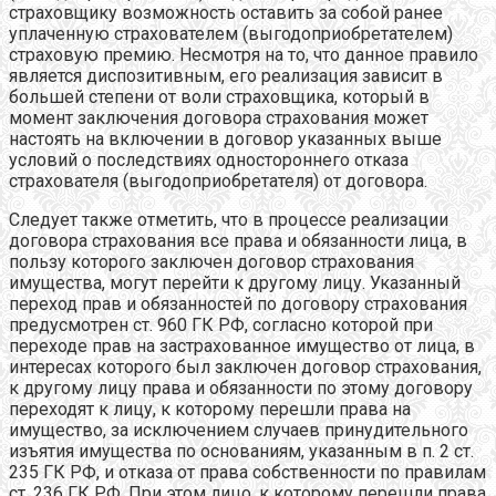
страховщику возможность оставить за собой ранее
уплаченную страхователем (выгодоприобретателем)
страховую премию. Несмотря на то, что данное правило
является диспозитивным, его реализация зависит в
большей степени от воли страховщика, который в
момент заключения договора страхования может
настоять на включении в договор указанных выше
условий о последствиях одностороннего отказа
страхователя (выгодоприобретателя) от договора.
Следует также отметить, что в процессе реализации
договора страхования все права и обязанности лица, в
пользу которого заключен договор страхования
имущества, могут перейти к другому лицу. Указанный
переход прав и обязанностей по договору страхования
предусмотрен ст. 960 ГК РФ, согласно которой при
переходе прав на застрахованное имущество от лица, в
интересах которого был заключен договор страхования,
к другому лицу права и обязанности по этому договору
переходят к лицу, к которому перешли права на
имущество, за исключением случаев принудительного
изъятия имущества по основаниям, указанным в п. 2 ст.
235 ГК РФ, и отказа от права собственности по правилам
ст. 236 ГК РФ. При этом лицо, к которому перешли права