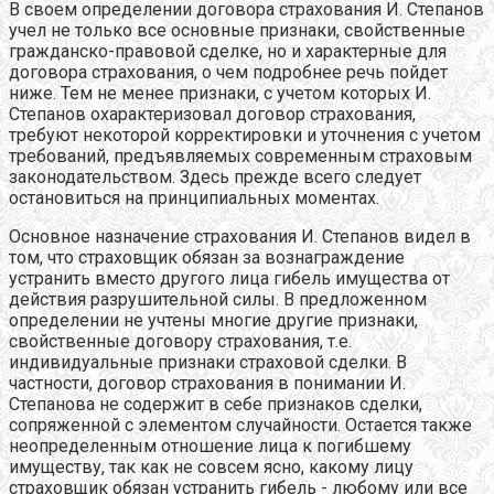
В своем определении договора страхования И. Степанов
учел не только все основные признаки, свойственные
гражданско-правовой сделке, но и характерные для
договора страхования, о чем подробнее речь пойдет
ниже. Тем не менее признаки, с учетом которых И.
Степанов охарактеризовал договор страхования,
требуют некоторой корректировки и уточнения с учетом
требований, предъявляемых современным страховым
законодательством. Здесь прежде всего следует
остановиться на принципиальных моментах.
Основное назначение страхования И. Степанов видел в
том, что страховщик обязан за вознаграждение
устранить вместо другого лица гибель имущества от
действия разрушительной силы. В предложенном
определении не учтены многие другие признаки,
свойственные договору страхования, т.е.
индивидуальные признаки страховой сделки. В
частности, договор страхования в понимании И.
Степанова не содержит в себе признаков сделки,
сопряженной с элементом случайности. Остается также
неопределенным отношение лица к погибшему
имуществу, так как не совсем ясно, какому лицу
страховщик обязан устранить гибель - любому или все