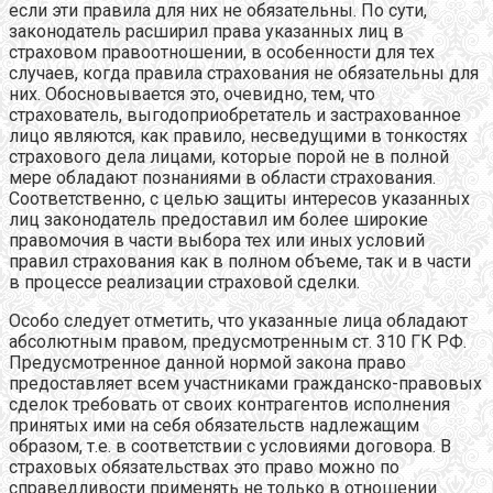
если эти правила для них не обязательны. По сути,
законодатель расширил права указанных лиц в
страховом правоотношении, в особенности для тех
случаев, когда правила страхования не обязательны для
них. Обосновывается это, очевидно, тем, что
страхователь, выгодоприобретатель и застрахованное
лицо являются, как правило, несведущими в тонкостях
страхового дела лицами, которые порой не в полной
мере обладают познаниями в области страхования.
Соответственно, с целью защиты интересов указанных
лиц законодатель предоставил им более широкие
правомочия в части выбора тех или иных условий
правил страхования как в полном объеме, так и в части
в процессе реализации страховой сделки.
Особо следует отметить, что указанные лица обладают
абсолютным правом, предусмотренным ст. 310 ГК РФ.
Предусмотренное данной нормой закона право
предоставляет всем участниками гражданско-правовых
сделок требовать от своих контрагентов исполнения
принятых ими на себя обязательств надлежащим
образом, т.е. в соответствии с условиями договора. В
страховых обязательствах это право можно по
справедливости применять не только в отношении