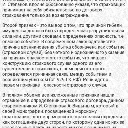
И. Степанов вполне обоснованно указал, что страховщик
принимает на себя обязательство по договору
страхования только за вознаграждение.
Второй признак - это вывод о том, что причиной гибели
имущества должна быть определенная разрушительная
сила или, другими словами, определенная опасность, т.е.
опасное событие. В современном законодательстве
причина возникновения убытка обозначена как событие
(страховой случай), без четкого и однозначного указания
на признак опасности этого события, что лишает
конструкцию страхового случая одного из его
существенных признаков, с помощью которого
определяется причинная связь между событием и
возникшим убытком (ст. 929 ГК РФ). Речь идет о
первом признаке - опасности страхового случая.
В полном объеме все изложенные признаки нашли
отражение в определении страхового договора, данном
современником И. Степанова А. Вицыным, который в
своей монографии, посвященной морскому
страхованию, договор морского страхования определил
как соглашение двух сторон, по которому одна их них за
условленную плату на известный срок принимает на