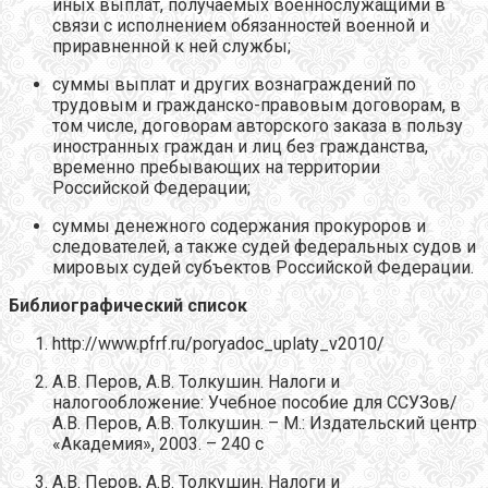
иных выплат, получаемых военнослужащими в
связи с исполнением обязанностей военной и
приравненной к ней службы;
суммы выплат и других вознаграждений по
трудовым и гражданско-правовым договорам, в
том числе, договорам авторского заказа в пользу
иностранных граждан и лиц без гражданства,
временно пребывающих на территории
Российской Федерации;
суммы денежного содержания прокуроров и
следователей, а также судей федеральных судов и
мировых судей субъектов Российской Федерации.
Библиографический список
http://www.pfrf.ru/poryadoc_uplaty_v2010/
А.В. Перов, А.В. Толкушин. Налоги и
налогообложение: Учебное пособие для ССУЗов/
А.В. Перов, А.В. Толкушин. – М.: Издательский центр
«Академия», 2003. – 240 с
А.В. Перов, А.В. Толкушин. Налоги и