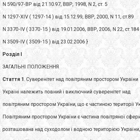
N 590/97-ВР від 21.10.97, ВВР, 1998, N 2, ст. 5
N 1297-XIV ( 1297-14 ) від 15.12.99, ВВР, 2000, N 11, ст.89
N 3370-IV ( 3370-15 ) від 19.01.2006, ВВР, 2006, N 22, ст.184
N 3509-IV ( 3509-15 ) від 23.02.2006 }
Розділ I
ЗАГАЛЬНІ ПОЛОЖЕННЯ
Стаття 1
. Суверенітет над повітряним простором України
Україні належить повний і виключний суверенітет над
повітряним простором України, що є частиною території Ук
Повітряним простором України є частина повітряної сфери
розташована над суходолом і водною територією України,