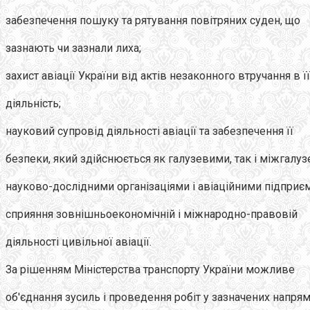
забезпечення пошуку та рятування повітряних суден, що
зазнають чи зазнали лиха;
захист авіації України від актів незаконного втручання в її
діяльність;
науковий супровід діяльності авіації та забезпечення її
безпеки, який здійснюється як галузевими, так і міжгалу
науково-дослідними організаціями і авіаційними підприє
сприяння зовнішньоекономічній і міжнародно-правовій
діяльності цивільної авіації.
За рішенням Міністерства транспорту України можливе
об'єднання зусиль і проведення робіт у зазначених напрям