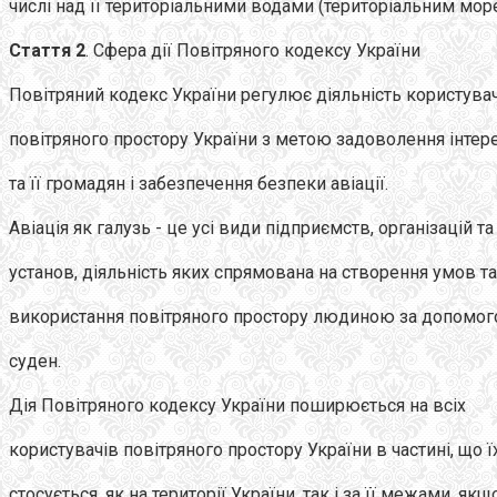
числі над її територіальними водами (територіальним мор
Стаття 2
. Сфера дії Повітряного кодексу України
Повітряний кодекс України регулює діяльність користува
повітряного простору України з метою задоволення інтере
та її громадян і забезпечення безпеки авіації.
Авіація як галузь - це усі види підприємств, організацій та
установ, діяльність яких спрямована на створення умов та
використання повітряного простору людиною за допомог
суден.
Дія Повітряного кодексу України поширюється на всіх
користувачів повітряного простору України в частині, що ї
стосується, як на території України, так і за її межами, якщ