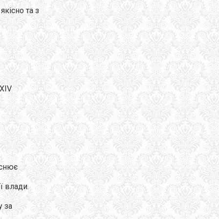
кісно та з
-XIV
йснює
ї влади.
у за