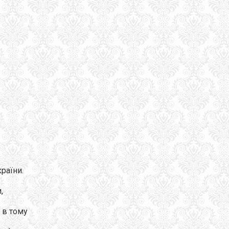
раїни.
,
 в тому