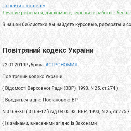
Перейти к контенту
Лучшие рефераты, дипломные, курсовые работы - беспла
В нашей библиотеке вы найдете курсовые, рефераты и со
Повітряний кодекс України
22.01.2019
Рубрика:
АСТРОНОМИЯ
Повітряний кодекс України
( Відомості Верховної Ради (ВВР), 1993, N 25, ст.274 )
{ Вводиться в дію Постановою ВР
N 3168-XII ( 3168-12 ) від 04.05.93, ВВР, 1993, N 25, ст.275 }
{ Із змінами, внесеними згідно із Законами