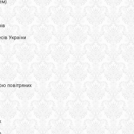
ем).
чів
сів України
ою повітряних
х
о