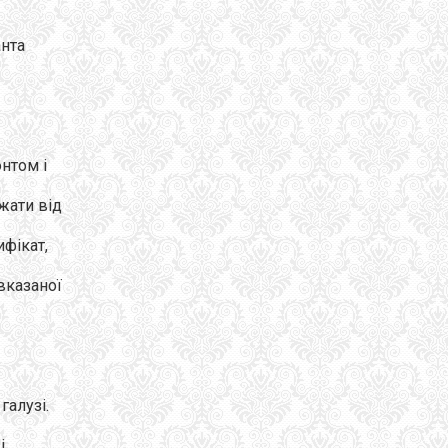
анта
нтом і
жати від
ифікат,
вказаної
галузі.
і