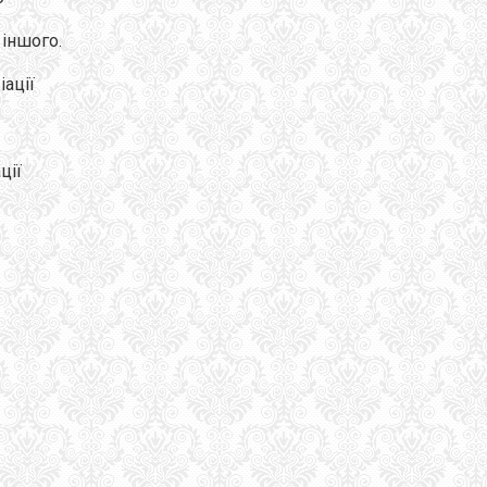
іншого.
іації
ції