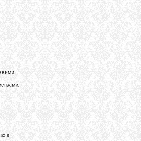
зевими
мствами;
ах з