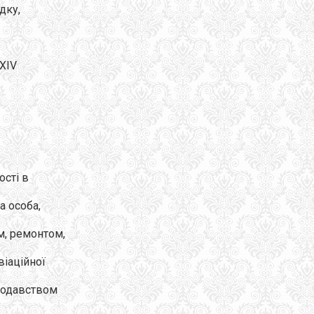
дку,
-XIV
ості в
а особа,
м, ремонтом,
віаційної
онодавством