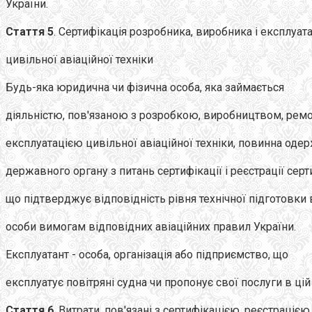
України.
Стаття 5
. Сертифікація розробника, виробника і експлуат
цивільної авіаційної техніки
Будь-яка юридична чи фізична особа, яка займається
діяльністю, пов'язаною з розробкою, виробництвом, ремо
експлуатацією цивільної авіаційної техніки, повинна одер
державного органу з питань сертифікації і реєстрації серт
що підтверджує відповідність рівня технічної підготовки 
особи вимогам відповідних авіаційних правил України.
Експлуатант - особа, організація або підприємство, що
експлуатує повітряні судна чи пропонує свої послуги в цій 
Стаття 6
. Витрати, пов'язані з сертифікацією, реєстрацією 