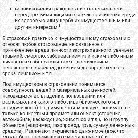
возникновения гражданской ответственности
перед третьими лицами в случае причинения вреда
их здоровью или ущерба их имущественным или
1
другим интересам.
В страховой практике к имущественному страхованию
относят любое страхование, не связанное с
причинением вреда личности застрахованного: увечьем,
травмой, смертью, заболеванием или каким-либо иным
личностным обстоятельством - достижением
пенсионного возраста, дожитием до определенного
срока, лечением и т.п.
Под имуществом в страховании понимается
совокупность вещей и материальных ценностей,
находящихся во владении, пользовании или
распоряжении какого-либо лица (физического или
юридического). Под имуществом следует понимать не
только конкретный предмет или объект (строение,
автомобиль, насаждение, животное и т.д.), но и группу
объектов (например, газопровод, груз, сумму денежных
средств). Различают имущество движимое (все, что
может быть перемещено с места на место) и