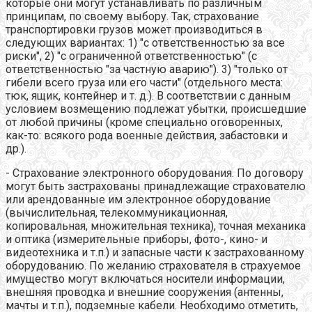
которые они могут устанавливать по различным
принципам, по своему выбору. Так, страхование
транспортировки грузов может производиться в
следующих вариантах: 1) "с ответственностью за все
риски", 2) "с ограниченной ответственностью" (с
ответственностью "за частную аварию"). 3) "только от
гибели всего груза или его части" (отдельного места:
тюк, ящик, контейнер и т. д.). В соответствии с данным
условием возмещению подлежат убытки, происшедшие
от любой причины (кроме специально оговоренных,
как-то: всякого рода военные действия, забастовки и
др.).
- Страхование электронного оборудования.
По договору
могут быть застрахованы принадлежащие страхователю
или арендованные им электронное оборудование
(вычислительная, телекоммуникационная,
копировальная, множительная техника), точная механика
и оптика (измерительные приборы, фото-, кино- и
видеотехника и т.п.) и запасные части к застрахованному
оборудованию. По желанию страхователя в страхуемое
имущество могут включаться носители информации,
внешняя проводка и внешние сооружения (антенны,
мачты и т.п.), подземные кабели. Необходимо отметить,