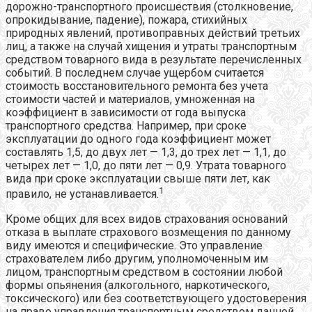
дорожно-транспортного происшествия (столкновение,
опрокидывание, падение), пожара, стихийных
природных явлений, противоправных действий третьих
лиц, а также на случай хищения и утраты транспортным
средством товарного вида в результате перечисленных
событий. В последнем случае ущербом считается
стоимость восстановительного ремонта без учета
стоимости частей и материалов, умноженная на
коэффициент в зависимости от года выпуска
транспортного средства. Например, при сроке
эксплуатации до одного года коэффициент может
составлять 1,5, до двух лет — 1,3, до трех лет — 1,1, до
четырех лет — 1,0, до пяти лет — 0,9. Утрата товарного
вида при сроке эксплуатации свыше пяти лет, как
1
правило, не устанавливается.
Кроме общих для всех видов страхования оснований
отказа в выплате страхового возмещения по данному
виду имеются и специфические. Это управление
страхователем либо другим, уполномоченным им
лицом, транспортным средством в состоянии любой
формы опьянения (алкогольного, наркотического,
токсического) или без соответствующего удостоверения
на право управления транспортным средством данной