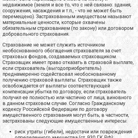
недвижимое (земля и все то, что с ней связано: здания,
сооружения, насаждения и т.п., - что не может быть
перемещено). Застрахованным имуществом называют
материальные ценности, которые охвачены
обязательным страхованием (по закону) или договором
добровольного страхования.
Страхование не может служить источником
необоснованного обогащения страхователя за счет
страховых фондов, создаваемых страховщиком.
Страховщик имеет право отказать в страховой выплате,
если страхователь (выгодоприобретатель)
преднамеренно содействовал необоснованному
получению страховой выплаты. Страховщик также
освобождается от выплаты соответствующей
компенсации убытка по договору, если страхователь
получил ее полностью или частично от лица, виновного
в данном страховом случае. Согласно Гражданскому
кодексу Российской Федерации по договору
имущественного страхования могут быть, в частности,
застрахованы следующие имущественные интересы:
риск утраты (гибели), недостачи или повреждения
определенного имущества (ст. 930 ГК РФ);