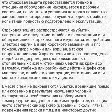
что страховая защита предоставляется только в
отношении оборудования, находящегося в рабочем
состоянии, т.е. монтаж и установка которого полностью
завершены и которое после пуско-наладочных работ и
испытаний полностью подготовлено к эксплуатации.
Страховая защита распространяется на убытки,
наступившие вследствие: ошибок в эксплуатации или
обслуживании застрахованного имущества, воздействия
электроэнергии в виде короткого замыкания, и т.п.;
пожара, удара молнии или взрыва, а также
повреждение водой при тушении пожара; повреждения
водой из водопроводных, канализационных,
отопительных систем; стихийных бедствий; кражи со
взломом, грабежа или разбойных действий; дефектов
материалов, ошибок в конструкции, изготовлении или
монтаже застрахованного имущества.
Вместе с тем не покрываются убытки, возникшие прямо
или косвенно в результате нарушения условий
эксплуатации, необеспечения необходимого
температурно-воздушного режима, дефектов, носящих
чисто эстетический характер (царапины, сколы, пятна,
повреждения краски и т.п.), и в некоторых других