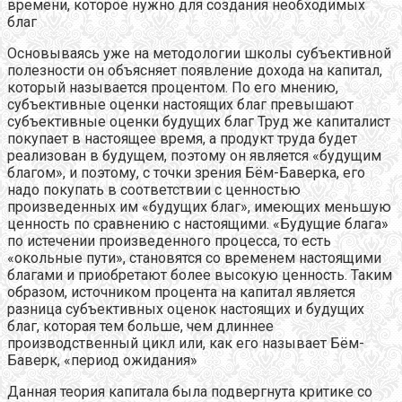
времени, которое нужно для создания необходимых
благ
Основываясь уже на методологии школы субъективной
полезности он объясняет появление дохода на капитал,
который называется процентом. По его мнению,
субъективные оценки настоящих благ превышают
субъективные оценки будущих благ Труд же капиталист
покупает в настоящее время, а продукт труда будет
реализован в будущем, поэтому он является «будущим
благом», и поэтому, с точки зрения Бём-Баверка, его
надо покупать в соответствии с ценностью
произведенных им «будущих благ», имеющих меньшую
ценность по сравнению с настоящими. «Будущие блага»
по истечении произведенного процесса, то есть
«окольные пути», становятся со временем настоящими
благами и приобретают более высокую ценность. Таким
образом, источником процента на капитал является
разница субъективных оценок настоящих и будущих
благ, которая тем больше, чем длиннее
производственный цикл или, как его называет Бём-
Баверк, «период ожидания»
Данная теория капитала была подвергнута критике со