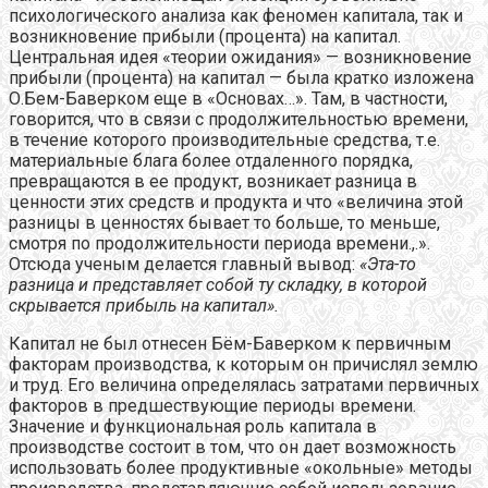
психологического анализа как феномен капитала, так и
возникновение прибыли (процента) на капитал.
Центральная идея «теории ожидания» — возникновение
прибыли (процента) на капитал — была кратко изложена
О.Бем-Баверком еще в «Основах…». Там, в частности,
говорится, что в связи с продолжительностью времени,
в течение которого производительные средства, т.е.
материальные блага более отдаленного порядка,
превращаются в ее продукт, возникает разница в
ценности этих средств и продукта и что «величина этой
разницы в ценностях бывает то больше, то меньше,
смотря по продолжительности периода времени.,.».
Отсюда ученым делается главный вывод:
«Эта-то
разница и представляет собой ту складку, в которой
скрывается прибыль на капитал».
Капитал не был отнесен Бём-Баверком к первичным
факторам производства, к которым он причислял землю
и труд. Его величина определялась затратами первичных
факторов в предшествующие периоды времени.
Значение и функциональная роль капитала в
производстве состоит в том, что он дает возможность
использовать более продуктивные «окольные» методы