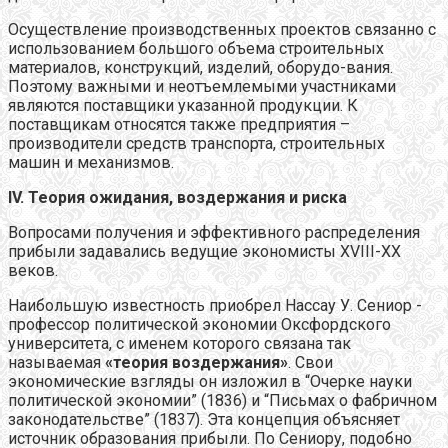
Осуществление производственных проектов связанно с
использованием большого объема строительных
материалов, конструкций, изделий, оборудо-вания.
Поэтому важными и неотъемлемыми участниками
являются поставщики указанной продукции. К
поставщикам относятся также предприятия –
производители средств транспорта, строительных
машин и механизмов.
IV
. Теория ожидания, воздержания и риска
Вопросами получения и эффективного распределения
прибыли задавались ведущие экономисты XVIII-XX
веков.
Наибольшую известность приобрел Нассау У. Сениор -
профессор политической экономии Оксфордского
университета, с именем которого связана так
называемая
«теория воздержания»
. Свои
экономические взгляды он изложил в “Очерке науки
политической экономии” (1836) и “Письмах о фабричном
законодательстве” (1837). Эта концепция объясняет
источник образования прибыли. По Сениору, подобно