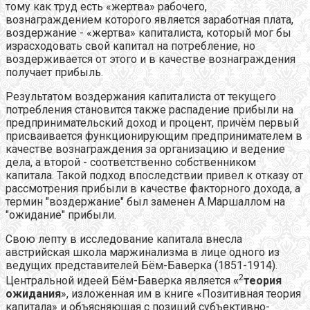
тому как труд есть «жертва» рабочего,
вознаграждением которого является заработная плата,
воздержание - «жертва» капиталиста, который мог бы
израсходовать свой капитал на потребление, но
воздерживается от этого и в качестве вознаграждения
получает прибыль.
Результатом воздержания капиталиста от текущего
потребления становится также распадение прибыли на
предпринимательский доход и процент, причём первый
присваивается функционирующим предпринимателем в
качестве вознаграждения за организацию и ведение
дела, а второй - соответственно собственником
капитала. Такой подход впоследствии привел к отказу от
рассмотрения прибыли в качестве факторного дохода, а
термин "воздержание" был заменен А.Маршаллом на
"ожидание" прибыли.
Свою лепту в исследование капитала внесла
австрийская школа маржинализма в лице одного из
ведущих представителей Бём-Баверка (1851-1914).
2
Центральной идеей Бём-Баверка является
«
теория
ожидания
», изложенная им в книге «Позитивная теория
капитала» и объясняющая с позиций субъективно-