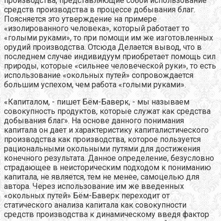
производства, представляющие собой использование
средств производства в процессе добывания благ.
Поясняется это утверждение на примере
«изолированного человека», который работает то
«голыми руками», то при помощи им же изготовленных
орудий производства. Отсюда Делается вывод, что в
последнем случае индивидуум приобретает помощь сил
природы, которые «сильнее человеческой руки», то есть
использование «окольных путей» сопровождается
большим успехом, чем работа «голыми руками».
«Капиталом, - пишет Бём-Баверк, - мы называем
совокупность продуктов, которые служат как средства
добывания благ». На основе данного понимания
капитала он дает и характеристику капиталистического
производства как производства, которое пользуется
рациональными окольными путями для достижения
конечного результата. Данное определение, безусловно
страдающее в неисторическим подходом к пониманию
капитала, не является, тем не менее, самоцелью для
автора. Через использование им же введенных
«окольных путей» Бём-Баверк переходит от
статического анализа капитала как совокупности
средств производства к динамическому введя фактор