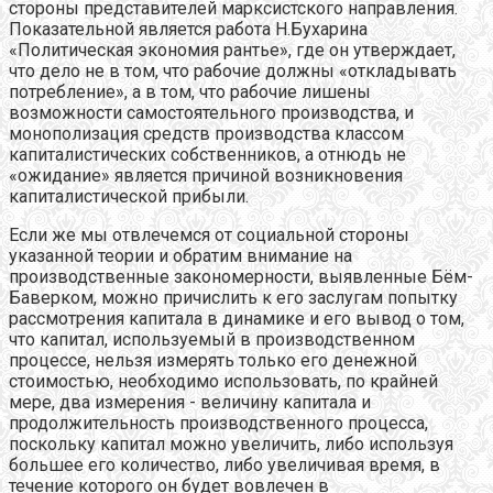
стороны представителей марксистского направления.
Показательной является работа Н.Бухарина
«Политическая экономия рантье», где он утверждает,
что дело не в том, что рабочие должны «откладывать
потребление», а в том, что рабочие лишены
возможности самостоятельного производства, и
монополизация средств производства классом
капиталистических собственников, а отнюдь не
«ожидание» является причиной возникновения
капиталистической прибыли.
Если же мы отвлечемся от социальной стороны
указанной теории и обратим внимание на
производственные закономерности, выявленные Бём-
Баверком, можно причислить к его заслугам попытку
рассмотрения капитала в динамике и его вывод о том,
что капитал, используемый в производственном
процессе, нельзя измерять только его денежной
стоимостью, необходимо использовать, по крайней
мере, два измерения - величину капитала и
продолжительность производственного процесса,
поскольку капитал можно увеличить, либо используя
большее его количество, либо увеличивая время, в
течение которого он будет вовлечен в