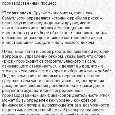
производственный процесс.
3
Теория риска
. Другие экономисты, такие как
Самуэльсон определяют источник прибыли риском,
плата за умелое предвиденье и другие, чисто
психологические издержки. На предпочтения
инвесторов при выборе объектов вложения капитала
оказывает решающее влияние соотношение риска
инвестирования средств и получаемого дохода.
Питер Бернстайн в своей работе, посвященной истории
вопроса об управлении риском, указывает, что слово
«риск» происходит от староитальянского risicare,
означающего отваживаться, и делает вывод, что « в
этом смысле риск – это скорее выбор, нежели жребий».
Под риском принято понимать вероятность потери
предприятием части своих ресурсов, недополучения
доходов или появления дополнительных расходов в
результате осуществления определенной
производственной или финансовой деятельности. Риск
может быть определен как уровень конкретной
финансовой потери, выражающейся: а) в возможности
не достичь поставленной цели; б) неопределенности
прогнозируемого результата; в) в субъективности