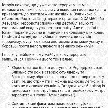
Історія показує, що дуже часто тероризм не має
великого політичного ефекту, а якщо він і досягається, то
призводить до протилежних наслідків. Взяти хоча б
вбивство Раджіва Ганді, теракти організацій ХАМАС або
Хезбалах. Терористи спричинили дестабілізацію та
економічний спад в усіх регіонах світу. Але в Ізраїлі та
Іспанії теракти досі не вплинули на економіку цих країн.
Навіть в Алжирі, де найбільше постраждалих від
тероризму, мусульманські екстремісти не мали успіху в
боротьбі проти непопулярного воєнного режиму[4].
І все ж у найближчому майбутньому тероризм
залишиться. Причини цього тривіальні.
Зброя стає все більш доступною. Ряд держав вже
близько ста років створюють ядерну та
бактеріальну зброю, яка поступово поширюється у
світі. Те, що отримати її можна відносно легко, ні в
кого не викликає сумнівів.(Згадати, хоча б епізод із
використанням отруйних газів в токійському метро
терористам з групи “АУМ синрике”).
Сектантський фанатизм посилюється. Доки