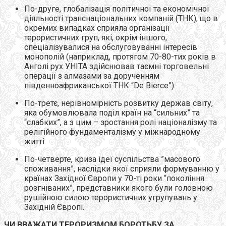
По-друге, глобалізація політичної та економічної
діяльності транснаціональних компаній (ТНК), що в
окремих випадках сприяла організації
терористичних груп, які, окрім іншого,
спеціалізувалися на обслуговуванні інтересів
монополій (наприклад, протягом 70-80-тих років в
Анголі рух УНІТА здійснював таємні торговельні
операції з алмазами за дорученням
південноафриканської ТНК “De Bierce”).
По-третє, нерівномірність розвитку держав світу,
яка обумовлювала поділ країн на “сильних” та
“слабких”, а з цим – зростання ролі націоналізму та
релігійного фундаменталізму у міжнародному
житті.
По-четверте, криза ідеї суспільства ”масового
споживання”, наслідки якої сприяли формуванню у
країнах Західної Європи у 70-ті роки “покоління
розгніваних”, представники якого були головною
рушійною силою терористичних угрупувань у
Західній Європі.
ЧИ ВВАЖАТИ ТЕРОРИЗМОМ БОРОТЬБУ ЗА