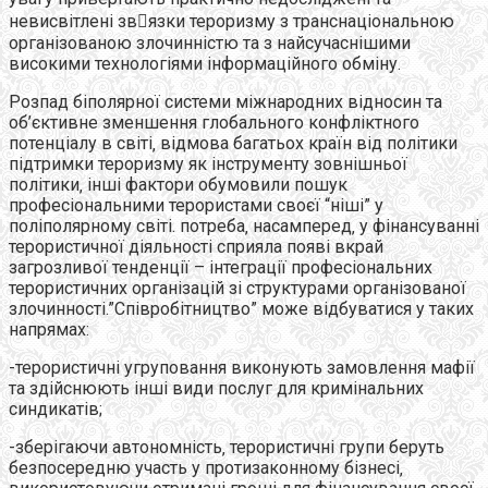
невисвітлені звязки тероризму з транснаціональною
організованою злочинністю та з найсучаснішими
високими технологіями інформаційного обміну.
Розпад біполярної системи міжнародних відносин та
об’єктивне зменшення глобального конфліктного
потенціалу в світі‚ відмова багатьох країн від політики
підтримки тероризму як інструменту зовнішньої
політики‚ інші фактори обумовили пошук
професіональними терористами своєї “ніші” у
поліполярному світі. потреба‚ насамперед‚ у фінансуванні
терористичної діяльності сприяла появі вкрай
загрозливої тенденції – інтеграції професіональних
терористичних організацій зі структурами організованої
злочинності.”Співробітництво” може відбуватися у таких
напрямах:
-терористичні угруповання виконують замовлення мафії
та здійснюють інші види послуг для кримінальних
синдикатів;
-зберігаючи автономність‚ терористичні групи беруть
безпосередню участь у протизаконному бізнесі‚