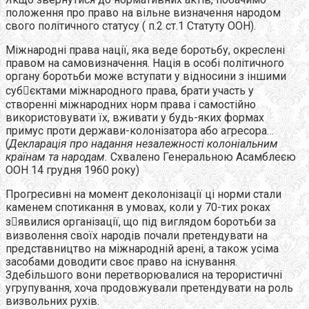
положення про право на вільне визначення народом
свого політичного статусу ( п.2 ст.1 Статуту ООН).
Міжнародні права нації, яка веде боротьбу, окреслені
правом на самовизначення. Нація в особі політичного
органу боротьби може вступати у відносини з іншими
субєктами міжнародного права, брати участь у
створенні міжнародних норм права і самостійно
використовувати їх, вживати у будь-яких формах
примус проти держави-колонізатора або агресора…
(
Декларація про надання незалежності колоніальним
країнам та народам.
Схвалено Генеральною Асамблеєю
ООН 14 грудня 1960 року)
Прогресивні на момент деколонізації ці норми стали
каменем спотикання в умовах, коли у 70-тих роках
зявилися організації, що під виглядом боротьби за
визволення своїх народів почали претендувати на
представництво на міжнародній арені, а також усіма
засобами доводити своє право на існування.
Здебільшого вони перетворювалися на терористичні
угрупування, хоча продовжували претендувати на роль
визвольних рухів.