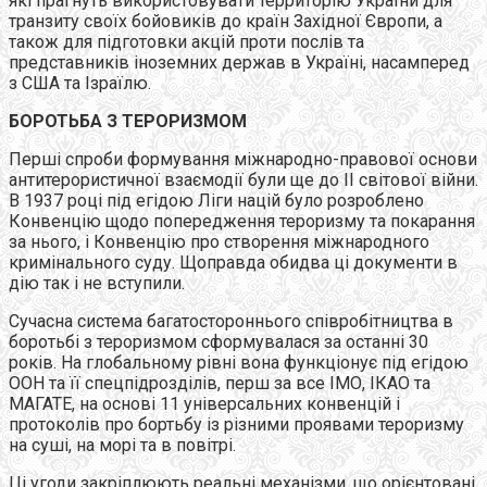
які прагнуть використовувати территорію України для
транзиту своїх бойовиків до країн Західної Європи, а
також для підготовки акцій проти послів та
представників іноземних держав в Україні, насамперед
з США та Ізраїлю.
БОРОТЬБА З ТЕРОРИЗМОМ
Перші спроби формування міжнародно-правової основи
антитерористичної взаємодії були ще до ІІ світової війни.
В 1937 році під егідою Ліги націй було розроблено
Конвенцію щодо попередження тероризму та покарання
за нього, і Конвенцію про створення міжнародного
кримінального суду. Щоправда обидва ці документи в
дію так і не вступили.
Сучасна система багатостороннього співробітництва в
боротьбі з тероризмом сформувалася за останні 30
років. На глобальному рівні вона функціонує під егідою
ООН та її спецпідрозділів, перш за все ІМО, ІКАО та
МАГАТЕ, на основі 11 універсальних конвенцій і
протоколів про бортьбу із різними проявами тероризму
на суші, на морі та в повітрі.
Ці угоди закріплюють реальні механізми, що орієнтовані