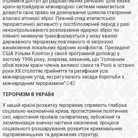
отримати доступ до радіоактивних речовин: ціла низка
країн-аутсайдерів міжнародної системи намагається
довести своє право на домінування шляхом створення
власної атомної зброї. Певний спад етатистської
терористичної активнсті у постбіполярний період у разі
неконтрольованого розповзання ядерної зброї по
планеті неминуче трансформується у нову хвилю
державного тероризму,пов’язаного із загрозою
виникнення локальних ядерних конфліктів. Президент
США Уільям Клінтон у своїй програмній доповіді у
лютому 1996 року, зокрема, зазначив, що “головним
обов’язком країн-членів великої сімки та Росії в останні
роки ХХ століттяє прийняття та ратифікаія усіх
міжнародних угод, які регулюють засади боротьби з
міжнародним тероризмом”.4
ТЕРОРИЗМ В УКРАЇНІ
У нашій країні розвитку тероризму сприяють глибока
соціально-економічна криза, протистояння політичних
сил, наростання проявів сепаратизму, зубожіння та
люмпенізація значної частини населення, процеси
соціального розшарування, розвиток кримінальних
підприємницьких та державних структур,