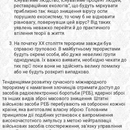
існуватиме людство, існуватиме процент людей, “
реставраційних екологів”, що будуть міркувати
приблизно так: якщо знищення вірусу оспи
порушило екосистему, то чому б не відновити
рівновагу, повернувши цей вірус? Від таких
уявлень неважко перейти й до практичного
втілення теорії в життя.
На початку ХХ століття тероризм завжди був
справою груповою. В майбутньому терористами
будуть окремі особи, або дуже невеликі групи
однодумців. Їх важко виявити, необхідно чекати до
тих пір поки вони не здійснять велику помилку
або не будуть розкриті випадково.
Тенденціями розвитку сучасного міжнародного
тероризму є намагання злочинців отримати доступ до
засобів радіоелектронної боротьби (РЕБ)‚ ядерної зброї
та інших видів зброї масового знищення. Штатні
військові засоби РЕБ перебувають на озброєнні кожної
країни‚ яка виготовляє власну зброю. Головним
принципом дії подібних установок є випромінення
високочастотного імпульсу з метою нейтралізації
військових засобів спостереження‚ зв’язку управління