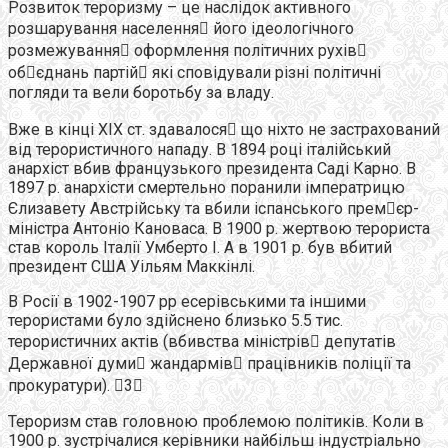
Розвиток тероризму – це наслідок активного
розшарування населення його ідеологічного
розмежування оформлення політичних рухів
обєднань партій які сповідували різні політичні
погляди та вели боротьбу за владу.
Вже в кінці ХІХ ст. здавалося що ніхто не застрахований
від терористичного нападу. В 1894 році італійський
анархіст вбив французького президента Саді Карно. В
1897 р. анархісти смертельно поранили імператрицю
Єлизавету Австрійську та вбили іспанського премєр-
міністра Антоніо Кановаса. В 1900 р. жертвою терориста
став король Італії Умберто І. А в 1901 р. був вбитий
президент США Уільям Маккінлі.
В Росії в 1902-1907 рр есерівськими та іншими
терористами було здійснено близько 5.5 тис.
терористичних актів (вбивства міністрів депутатів
Державної думи жандармів працівників поліції та
прокуратури). 3
Тероризм став головною проблемою політиків. Коли в
1900 р. зустрічалися керівники найбільш індустріально