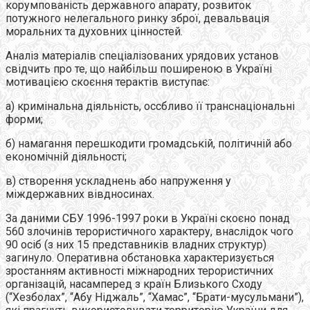
корумпованість державного апарату, розвиток
потужного нелегального ринку зброї, девальвація
моральних та духовних цінностей.
Аналіз матеріалів спеціалізованих урядових установ
свідчить про те, що найбільш поширеною в Україні
мотивацією скоєння терактів виступає:
а) кримінальна діяльність, оссбливо її транснаціональні
форми;
б) намагання перешкодити громадській, політичній або
економічній діяльності;
в) створення ускладнень або напруження у
міждержавних вівдносинах.
За даними СБУ 1996-1997 роки в Україні скоєно понад
560 злочинів терористичного характеру, внаслідок чого
90 осіб (з них 15 представників владних структур)
загинуло. Оперативна обстановка характеризується
зростанням активності міжнародних терористичних
організацій, насамперед з країн Близького Сходу
(“Хезболах”, “Абу Ніджаль”, “Хамас”, “Брати-мусульмани”),