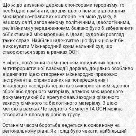
Що ж до визнання держав спонсорами тероризму, то
необхідно пам’ятати, що для цього немає відповідних
міжнародно-правових критеріїв. На мою думку, в
нашому світі, заповненому політичними, ідеологічними,
релігійними упередженнямм, бажано було б забезпечити
обєктивний міжнародний, в ідеалі, судовий розгляд
таких справ. Найбільш адекватно цю функцію міг би
виконувати Міжнародний кримінальний суд, що
створюється зараз в рамках ООН.
В сфері, пов’язаній із зміцненням юридичних основ
антитерористичної взаємодії держав, доцільно особливо
відзначити ідею створення міжнародно-правових
інструментів, спрямованих на попередження і
ліквідацію наслідків терактів з використанням ядерної
зброї або ядерного матеріалу, а також міжнародного
документу,який би врегулював заходи з фізичного
захисту хімічного та біологічного матеріалу. З цією
метою в рамках Четвертого Комітету ГА ООН можна
створити відповідну робочу групу.
Останнім часом боротьба ведеться в основному на
регіональному рівні. Як і слід було чекати, найбільший