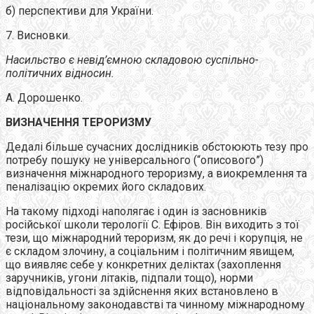
б) перспективи для України.
7. Висновки.
Насильство є невід’ємною складовою суспільно-
політичних відносин.
А. Дорошенко.
ВИЗНАЧЕННЯ ТЕРОРИЗМУ
Дедалі більше сучасних дослідників обстоюють тезу про
потребу пошуку не універсального (“описового”)
визначення міжнародного тероризму, а виокремлення та
пеналізацію окремих його складових.
На такому підході наполягає і один із засновників
російської школи терології С. Ефіров. Він виходить з тої
тези, що міжнародний тероризм, як до речі і корупція, не
є складом злочину, а соціальним і політичним явищем,
що виявляє себе у конкретних деліктах (захоплення
заручників, угони літаків, підпали тощо), норми
відповідальності за здійснення яких встановлено в
національному законодавстві та чинному міжнародному