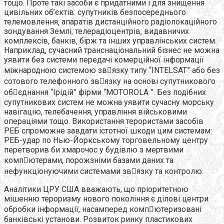
тощо. Проте такі засоби є придатними і для знищення
цивільних об’єктів: супутників безпосереднього
телемовлення‚ апаратів дистанційного радіолокаційного
зондування Землі‚ телерадіоцентрів‚ видавничих
комплексів‚ банків‚ бірж та інших управлінських систем.
Наприклад, сучасний транснаціональний бізнес не можна
уявити без системи передачі комерційної інформації
міжнародною системою звязку типу “INTELSAT” або без
сотового телефонного звязку на основі супутникового
обєднання “Ірідій” фірми “MOTOROLA ”. Без подібних
супутникових систем не можна уявити сучасну морську
навігацію, телебачення, управління військовими
операціями тощо. Використання терористами засобів
РЕБ спроможне завдати істотної шкоди цим системам:
РЕБ-удар по Нью-Йоркському торговельному центру
перетворив би хмарочос у будівлю з мертвими
компютерами, порожзніми базами даних та
нефункціонуючими системами звязку та контролю.
Аналітики ЦРУ США вважають, що пріоритетною
мішенню тероризму нового покоління є ділові центри
обробки інформації, насамперед компютеризовані
банківські установи. Розвиток ринку пластикових