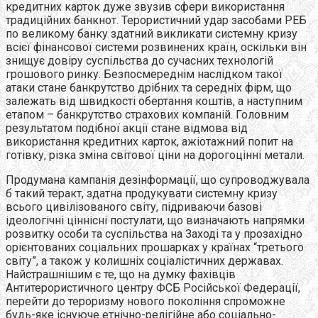
кредитних карток дуже звузив сфери використання
традиційних банкнот. Терористичний удар засобами РЕБ
по великому банку здатний викликати системну кризу
всієї фінансової системи розвинених країн, оскільки він
знищує довіру суспільства до сучасних технологій
грошового ринку. Безпосмереднім наслідком такої
атаки стане банкрутство дрібних та середніх фірм, що
залежать від швидкості обертання коштів, а наступним
етапом – банкрутство страхових компаній. Головним
результатом подібної акції стане відмова від
використання кредитних карток, ажіотажний попит на
готівку, різка зміна світової ціни на дорогоцінні метали.
Продумана кампанія дезінформації, що супроводжувала
б такий теракт, здатна продукувати системну кризу
всього цивілізованого світу, підриваючи базові
ідеологічні ціннісні постулати, що визначають напрямки
розвитку особи та суспільства на Заході та у прозахідно
орієнтованих соціальних прошарках у країнах “третього
світу”, а також у колишніх соціалістичних державах.
Найстрашнішим є те, що на думку фахівців
Антитерористичного центру ФСБ Російської Федерації,
перейти до тероризму нового покоління спроможне
будь-яке існуюче етнічно-релігійне або соціально-