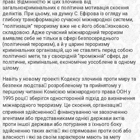
праві. Відмінністю ж цих злочинів від
загальнокримінальних є політична мотивація скоєння
деліктів. При цьому, на думку С. Ефірова із огляду на
глибоку трансформацію сучасної міжнародної системи,
“політизація” тероризму вже не є його обовязковою
складовою. Адже сучасний міжнародний тероризм
вмявляє себе не тільки в сфері безпосереднього
(політичний тероризм), а й у царині тероризму
кримінальних організацій, що не ставлять перед собою
політичної мети, та у своєрідній “проміжній” сфері, де
політичне, кримінальне, економічне уособлене в одному
цілому.
Навіть у новому проекті Кодексу злочинів проти миру та
безпеки людства розробленому та прийнятому у
першому читанні Комісією міжнародного права ООН у
1995 році зберігся односторонній підхід до визначення
міжнародного тероризму. Це скоєння, організація
сприяння здійсненню фінансуванню чи заохоченню
агентами або представниками однієї держави актів
проти іншої держави або потурання з їхнього боку
здійсненню таких актів які спрямовані проти осіб або
власності і які за своїм характером мають за мету