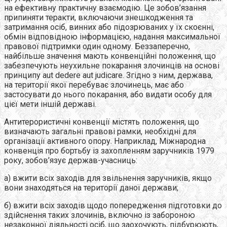
на ефективну практичну взаємодію. Це зобов’язання
припиняти теракти, включаючи знешкодження та
затримання осіб, винних або підозрюваних у їх скоєнні,
обмін відповідною інформацією, надання максимальної
правової підтримки один одному. Беззаперечно,
найбільше значення мають конвенційні положення, що
забезпечують неухильне покарання злочинців на основі
принципу aut dedere aut judicare. Згідно з ним, держава,
на території якої перебуває злочинець, має або
застосувати до нього покарання, або видати особу для
цієї мети іншій державі.
Антитерористичні конвенції містять положення, що
визначають загальні правові рамки, необхідні для
організації активного опору. Наприклад, Міжнародна
конвенція про бортьбу із захопленням заручників 1979
року, зобов’язує держав-учасниць:
а) вжити всіх заходів для звільнення заручників, якщо
вони знаходяться на території даної держави;
б) вжити всіх заходів щодо попередження підготовки до
здійснення таких злочинів, включно із забороною
незаконної діяльності осіб, що заохочують, підбурюють,