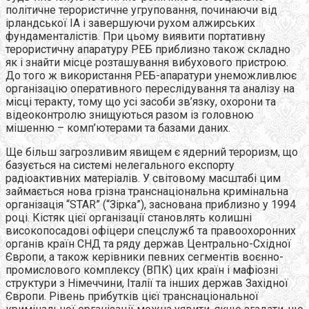
політичне терористичне угруповання, починаючи від
ірландської ІА і завершуючи рухом алжирських
фундаменталістів. При цьому виявити портативну
терористичну апаратуру РЕБ приблизно також складно
як і знайти місце розташування вибухового пристрою.
До того ж використання РЕБ-апаратури унеможливлює
організацію оперативного переслідування та аналізу на
місці теракту, тому що усі засоби зв’язку, охорони та
відеоконтролю знищуються разом із головною
мішенню – комп’ютерами та базами даних.
Ще більш загрозливим явищем є ядерний тероризм, що
базується на системі нелегального експорту
радіоактивних матеріалів. У світовому масштабі цим
займається нова грізна транснаціональна кримінальна
організація “STAR” (“Зірка”), заснована приблизно у 1994
році. Кістяк цієї організації становлять колишні
високопосадові офіцери спецслужб та правоохоронних
органів країн СНД та ряду держав Центрально-Східної
Європи, а також керівники певних сегментів воєнно-
промислового комплексу (ВПК) цих країн і мафіозні
структури з Німеччини, Італії та інших держав Західної
Європи. Рівень прибутків цієї транснаціональної