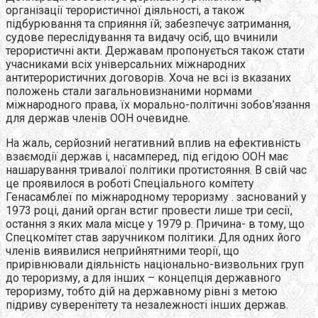
організації терористичної діяльності, а також
підбурювання та сприяння їй; забезпечує затримання,
судове переслідування та видачу осіб, що вчинили
терористичні акти. Державам пропонується також стати
учасниками всіх універсальних міжнародних
антитерористичних договорів. Хоча не всі із вказаних
положень стали загальновизнаними нормами
міжнародного права, їх морально-політичні зобов’язання
для держав членів ООН очевидне.
На жаль, серйозний негативний вплив на ефективність
взаємодії держав і, насамперед, під егідою ООН має
нашарування тривалої політики протистояння. В свій час
це проявилося в роботі Спеціального комітету
Генасамблеї по міжнародному тероризму . заснований у
1973 році, даний орган встиг провести лише три сесії,
остання з яких мала місце у 1979 р. Причина- в тому, що
Спецкомітет став заручником політики. Для одних його
членів виявилися неприйнятними теорії, що
прирівнювали діяльність національно-визвольних груп
до тероризму, а для інших – концепція державного
тероризму, тобто дій на державному рівні з метою
підриву суверенітету та незалежності інших держав.