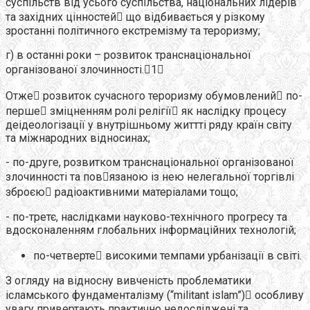
суспільств від усього суспільства, національних лідерів
та західних цінностей що відбивається у різкому
зростанні політичного екстремізму та тероризму;
г) в останні роки – розвиток транснаціональної
організованої злочинності.1
Отже розвиток сучасного тероризму обумовлений по-
перше зміцненням ролі релігії як наслідку процесу
деідеологізації у внутрішньому життті ряду країн світу
та міжнародних відносинах;
- по-друге, розвитком транснаціональної організованої
злочинності та повязаною із нею нелегальної торгівлі
зброєю радіоактивними матеріалами тощо;
- по-третє, наслідками науково-технічного прогресу та
вдосконаленням глобальних інформаційних технологій;
по-четверте високими темпами урбанізації в світі.
З огляду на відносну вивченість проблематики
ісламського фундаменталізму (“militant islam”) особливу
увагу привертають практично недосліджені та