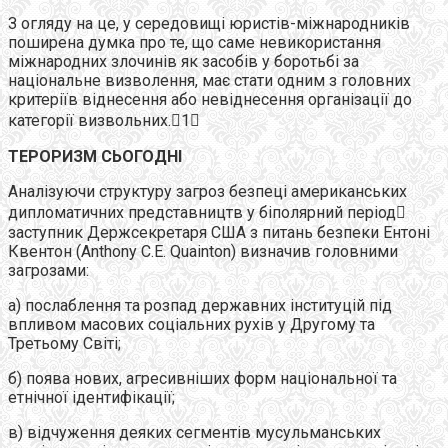
З огляду на це, у середовищі юристів-міжнародників
поширена думка про те, що саме невикористання
міжнародних злочинів як засобів у боротьбі за
національне визволення, має стати одним з головних
критеріїв віднесення або невіднесення організації до
категорії визвольних.1
ТЕРОРИЗМ СЬОГОДНІ
Аналізуючи структуру загроз безпеці американських
дипломатичних представництв у біполярний період
заступник Держсекретаря США з питань безпеки Ентоні
Квентон (Anthony C.E. Quainton) визначив головними
загрозами:
а) послаблення та розпад державних інституцій під
впливом масових соціальних рухів у Другому та
Третьому Світі;
б) поява нових, агресивніших форм національної та
етнічної ідентифікації;
в) відчуження деяких сегментів мусульманських