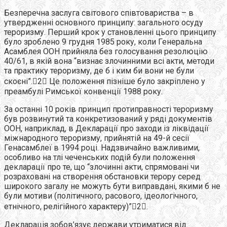
Безперечна заслуга світового співтовариства – в
утвердженні основного принципу: загального осуду
тероризму. Перший крок у становленні цього принципу
було зроблено 9 грудня 1985 року, коли Генеральна
Асамблея ООН прийняла без голосування резолюцію
40/61, в якій вона “визнає злочинними всі акти, методи
та практику тероризму, де б і ким би вони не були
скоєні”.2 Це положення пізніше було закріплено у
преамбулі Римської конвенції 1988 року.
За останні 10 років принцип протиправності тероризму
був розвинутий та конкретизований у ряді документів
ООН, наприклад, в Декларації про заходи із ліквідації
міжнародного тероризму, прийнятій на 49-й сесії
Генасамблеї в 1994 році. Надзвичайно важливими,
особливо на тлі чеченських подій були положення
декларації про те, що “злочинні акти, спрямовані чи
розраховані на створення обстановки терору серед
широкого загалу не можуть бути виправдані, якими б не
були мотиви (політичного, расового, ідеологічного,
етнічного, релігійного характеру)”2.
Декларація зобов’язує держави утриматися від