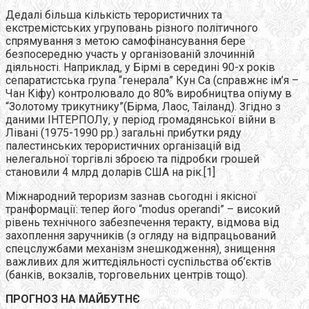
Дедалі більша кількість терористичних та
екстремістських угруповань різного політичного
спрямування з метою самофінансування бере
безпосередню участь у організованій злочинній
діяльності. Наприклад‚ у Бірмі в середині 90-х років
сепаратистська група “генерала” Кун Са (справжнє ім’я –
Чан Кіфу) контролювало до 80% виробництва опіуму в
“Золотому трикутнику”(Бірма‚ Лаос‚ Таіланд). Згідно з
даними ІНТЕРПОЛу‚ у період громадянської війни в
Лівані (1975-1990 рр.) загальні прибутки ряду
палестинських терористичних організацій від
нелегальної торгівлі зброєю та підробки грошей
становили 4 млрд доларів США на рік.[1]
Міжнародний тероризм зазнав сьогодні і якісної
транформації: тепер його “modus operandi” – високий
рівень технічного забезпечення теракту‚ відмова від
захоплення заручників (з огляду на відпрацьований
спецслужбами механізм знешкодження)‚ знищення
важливих для життєдіяльності суспільства об’єктів
(банків‚ вокзалів‚ торговельних центрів тощо).
ПРОГНОЗ НА МАЙБУТНЄ