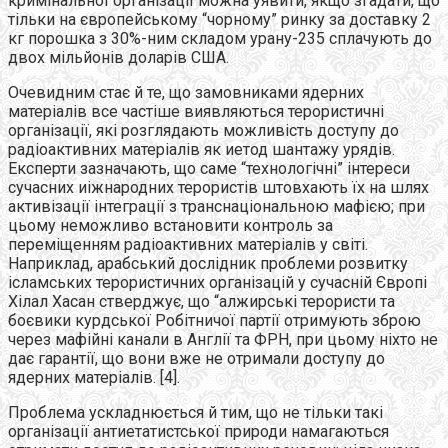
кримінальної організації можна уявити, якщо згадати, що
тільки на європейському “чорному” ринку за доставку 2
кг порошка з 30%-ним складом урану-235 сплачують до
двох мільйонів доларів США.
Очевидним стає й те, що замовниками ядерних
матеріалів все частіше виявляються терористичні
організації, які розглядають можливість доступу до
радіоактивних матеріалів як иетод шантажу урядів.
Експерти зазначають, що саме “технологічні” інтереси
сучасних иіжнародних терористів штовхають їх на шлях
активізації інтеграції з транснаціональною мафією; при
цьому неможливо встановити контроль за
переміщенням радіоактивних матеріалів у світі.
Наприклад, арабський дослідник проблеми розвитку
ісламських терористичних організацій у сучасній Європі
Хілал Хасан стверджує, що “алжирські терористи та
боєвики курдської Робітничої партії отримують зброю
через мафійні канали в Англії та ФРН, при цьому ніхто не
дає гарантії, що вони вже не отримали доступу до
ядерних матеріалів. [4].
Проблема ускладнюється й тим, що не тільки такі
організації антиетатистської природи намагаються