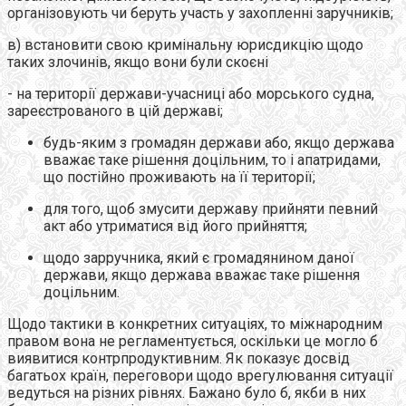
організовують чи беруть участь у захопленні заручників;
в) встановити свою кримінальну юрисдикцію щодо
таких злочинів, якщо вони були скоєні
- на території держави-учасниці або морського судна,
зареєстрованого в цій державі;
будь-яким з громадян держави або, якщо держава
вважає таке рішення доцільним, то і апатридами,
що постійно проживають на її території;
для того, щоб змусити державу прийняти певний
акт або утриматися від його прийняття;
щодо зарручника, який є громадянином даної
держави, якщо держава вважає таке рішення
доцільним.
Щодо тактики в конкретних ситуаціях, то міжнародним
правом вона не регламентується, оскільки це могло б
виявитися контрпродуктивним. Як показує досвід
багатьох країн, переговори щодо врегулювання ситуації
ведуться на різних рівнях. Бажано було б, якби в них