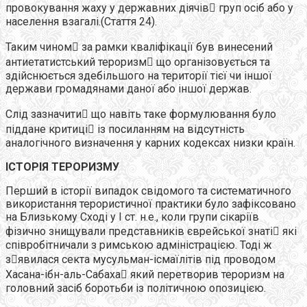
провокування жаху у державних діячів груп осіб або у
населення взагалі.(Стаття 24).
Таким чином за рамки кваліфікації був винесений
антиетатистський тероризм що організовується та
здійснюється здебільшого на території тієї чи іншої
держави громадянами даної або іншої держав.
Слід зазначити що навіть таке формулювання було
піддане критиці із посиланням на відсутність
аналогічного визначення у карних кодексах низки країн.
ІСТОРІЯ ТЕРОРИЗМУ
Перший в історії випадок свідомого та систематичного
використання терористичної практики було зафіксовано
на Близькому Сході у І ст. н.е., коли групи сікаріїв
фізично знищували представників єврейської знаті які
співробітничали з римською адміністрацією. Тоді ж
зявилася секта мусульман-ісмаїлітів під проводом
Хасана-ібн-аль-Сабаха який перетворив тероризм на
головний засіб боротьби із політичною опозицією.