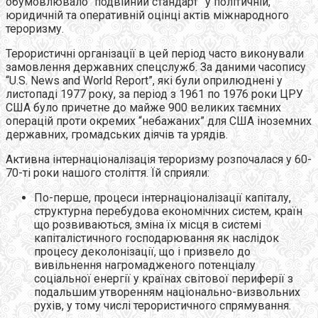
обумовлювало “подвійний стандарт” у політичній,
юридичній та оперативній оцінці актів міжнародного
тероризму.
Терористичні організації в цей період часто виконували
замовлення державних спецслужб. За даними часопису
“U.S. News and World Report”, які були оприлюднені у
листопаді 1977 року, за період з 1961 по 1976 роки ЦРУ
США було причетне до майже 900 великих таємних
операцій проти окремих “небажаних” для США іноземних
державних, громадських діячів та урядів.
Активна інтернаціоналізація тероризму розпочалася у 60-
70-ті роки нашого століття. Їй сприяли:
По-перше, процеси інтернаціоналізації капіталу,
структурна перебудова економічних систем, країн
що розвиваються, зміна їх місця в системі
капіталістичного господарювання як наслідок
процесу деколонізації, що і призвело до
вивільнення нагромадженого потенціалу
соціальної енергії у країнах світової периферії з
подальшим утворенням національно-визвольних
рухів, у тому числі терористичного спрямування.