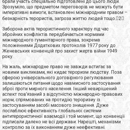
брали участь спеціально підготовлені до цього люди.
Зрозуміло, що предметом переговорів не можуть бути
імперативні вимоги, встановлені міжнародним правом –
безкарність терористів, загроза життю людей тощо.2
Заборона актів терористичного характеру під час
збройних конфліктів передбачається нормами
міжнародного гуманітарного права, зокрема
положеннями Додаткових протоколів 1977 року до
Женевських конвенцій про захист жертв війни 1949
року.
На жаль, міжнародне право не завжди встигає за
новими викликами, які кидає тероризм людству. Поза
сферою універсального договірного регулювання
залишаються питання щодо навмисного застосування
зброї проти мирного населення. Інший невирішений
аспект пов’язаний з відсутністю міжнародно-правових
норм, спрямованих на протидію тероризиу із
застосуванням засобі масового знищення. Дуже
послаблює ефективність глобальної системи
антитерористичної взаємодії і той момент, що конвенції
підписали далеко не всі держави. Нарешті, механізми
контролю за їх виконанням дуже неефективні.