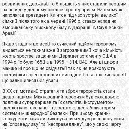
розвинених держав то більшість з них ставили першим
на порядку денному питання про тероризм. На цьому ж
наполягав президент Клінтон під час зустрічі великої
сімки після того як в червні 1996 р. стався напад на
американську військову базу в Дахрані в Саудівській
Аравії.
Якщо згадати це все то сучасний підйом тероризму
видається не таким вже й загрозливим хоча кількість
жертв зростає: за даними Держдепартаменту США в
1994 р. їх було 165 а в 1995 – 314. 4. Але ці цифри
майже ні про що не свідчать так як не враховують
специфіки зареєстрованих випадків а також випадків
що залишилися без уваги.
В ХХ ст. мотиви стратегія та зброя терористів стали
дещо іншими. Міжнародний тероризм був складовою
політики супердержав та їх сателітів, інструментом
ідеологічної експансії, ї ,зрештою, дестабілізатором
системи міжнародної безпеки. При цьому країни-
конкуренти завжди виховувалися у дусі розподілу сили
на “справедливу” та “несправедливу”, що у свою чергу