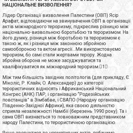
НАЦІОНАЛЬНЕ ВИЗВОЛЕННЯ?
Лідер Організації визволення Палестини (ОВП) Ясір
Арафат, відповідаючи на звинувачення ОВП в організації
актів міжнародного тероризму, підкреслив різницю між
національно-визвольною боротьбою та тероризмом. На
його думку, різниця між боротьбою та тероризмом є
такою ж, як і різниця між законною збройною
самообороною та актом агресії…Ми використовуємо
тероризм, бо самі стали жертвами терору. Жодна
збройна оборона не може засуджуватися та
кваліфікуватися як міжнародний тероризм.1
Між тим більшість західних політологів (для прикладу, Є.
Міколіс, Р. Клайн, О. Александер) до категорії
терористичних відносять і Африканський Національний
Конгрес (АНК) ПАР, і організацію “Родезійських
повстанців” в Зімбабве, і СВАПО (Народну організацію
Південно-Західної Африки), яка своєю діяльністю
сприяла незалежності Намібії (березень 1990 року). Та і
сама ОВП визнається то повноважним представником
народу Палестини, то терористичною організацією.
Якщо звернутися до нормативних актів, побачимо