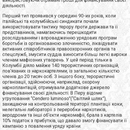
використовуючи отримані гроші для фінансування своєї
діяльності.
Перший тип проявився у середині 90-их років‚ коли
італійські та колумбійські синдикати почали
використовувати тактику терору проти держави та її
представників‚ намагаючись перешкодити
розслідуванням і впровадженню урядових програм
боротьби із організованою злочинністю‚ ліквідувати
активних співробітників правоохоронних органів та
спецслужб‚ змусити суддів виносити більш легкі вироки
членам мафіозних утворень. У цей період тільки в
Колумбії діяло майже 140 терористичних організацій‚
пов’язаних із наркокартелями‚ із загальною кількістю
членів до 20 тисяч осіб. З іншого боку‚ терористичні
організації‚ здійснюючи‚ наприклад‚ охорону
наркоплантацій‚ отримували додаткове джерело
фінансування своєї діяльності. В Перу відоме
угруповання “Cendero luminoso”(“Світлий шлях”)‚
захищаючи на контрольованій території плантації коки‚
нелегальні лабораторії з переробки наркотиків‚
аеродроми та інші об’єкти наркомафії‚ брала з картелів
10% податок з прибутків‚ що давало змогу фінансувати її
кампанію з повалення уряду країни.