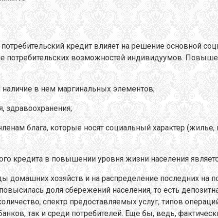
то потребительский кредит влияет на решение основной с
ие потребительских возможностей индивидуумов. Повышен
я наличие в нем маргинальных элементов;
, здравоохранения;
енам блага, которые носят социальный характер (жилье, п
о кредита в повышении уровня жизни населения является 
оды домашних хозяйств и на распределение последних на п
о повысилась доля сбережений населения, то есть депози
 количество, спектр предоставляемых услуг, типов операц
нков, так и среди потребителей. Еще бы, ведь, фактическ