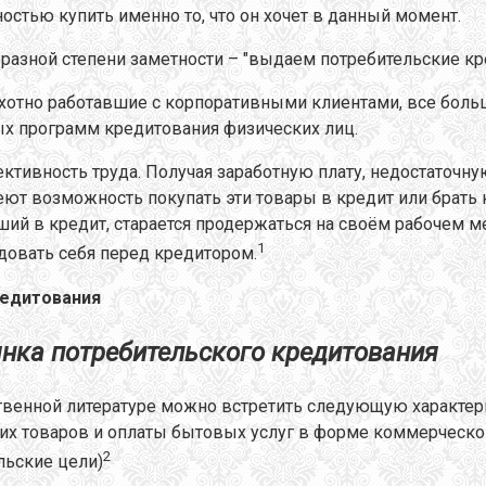
стью купить именно то, что он хочет в данный момент.
 разной степени заметности – "выдаем потребительские кр
хотно работавшие с корпоративными клиентами, все боль
ых программ кредитования физических лиц.
тивность труда. Получая заработную плату, недостаточную
т возможность покупать эти товары в кредит или брать кр
й в кредит, старается продержаться на своём рабочем ме
1
довать себя перед кредитором.
редитования
ынка потребительского кредитования
твенной литературе можно встретить следующую характерис
х товаров и оплаты бытовых услуг в форме коммерческого
2
льские цели)