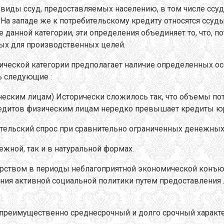
 виды ссуд, предоставляемых населению, в том числе ссу
На западе же к потребительскому кредиту относятся ссуд
е данной категории, эти определения объединяет то, что,
мых для производственных целей.
еской категории предполагает наличие определенных особ
ь следующие :
еским лицам) Исторически сложилось так, что объемы по
кредитов физическим лицам нередко превышает кредиты юр
ительский спрос при сравнительно ограниченных денежных
жной, так и в натуральной формах.
арством в периоды неблагоприятной экономической конъю
ения активной социальной политики путем предоставления
 преимущественно среднесрочный и долго срочный характе