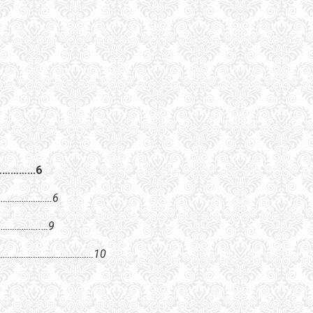
………...6
…………………….6
………………..…9
……………………………………………10