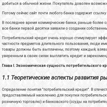
добиться в обычной жизни. Покупатель доволен возможно
Потому сейчас сайт почти любого банка содержит ссылку
В последнее время коммерческие банки, раньше более о
все банки первой десятки заявили о создании собственн
Потребительский кредит очень хорошо стимулирует эффек
частности предметов длительного пользования, люди имею
товары должны быть выплачены, поэтому каждый, взявши
уверенным в своих силах выплатить кредит и зарекомен
Глава I.
Экономическая сущность потребительского к
1.1 Теоретические аспекты развития р
Определение понятия "потребительский кредит". В отечес
предоставляемый населению для покупки потребительски
розничную торговлю) и банковского (ссуды на потребите