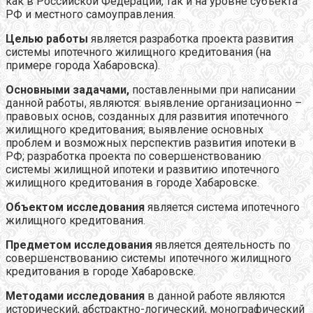
как в Российской Федерации, так и на уровне субъекта
РФ и местного самоуправления.
Целью работы
является разработка проекта развития
системы ипотечного жилищного кредитования (на
примере города Хабаровска).
Основными задачами,
поставленными при написании
данной работы, являются: выявление организационно –
правовых основ, созданных для развития ипотечного
жилищного кредитования; выявление основных
проблем и возможных перспектив развития ипотеки в
РФ; разработка проекта по совершенствованию
системы жилищной ипотеки и развитию ипотечного
жилищного кредитования в городе Хабаровске.
Объектом исследования
является система ипотечного
жилищного кредитования.
Предметом исследования
является деятельность по
совершенствованию системы ипотечного жилищного
кредитования в городе Хабаровске.
Методами исследования
в данной работе являются
исторический, абстрактно-логический, монографический