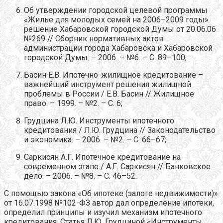
Об утверждении городской целевой программы
«Жилье для молодых семей на 2006–2009 годы»
решение Хабаровской городской Думы от 20.06.06
№269 // Сборник нормативных актов
администрации города Хабаровска и Хабаровской
городской Думы. – 2006. – №6. – С. 89–100;
Басин Е.В. Ипотечно-жилищное кредитование –
важнейший инструмент решения жилищной
проблемы в России / Е.В. Басин // Жилищное
право. – 1999. – №2. – С. 6;
Грудцина Л.Ю. Инструменты ипотечного
кредитования / Л.Ю. Грудцина // Законодательство
и экономика. – 2006. – №2. – С. 66–67;
Саркисян А.Г. Ипотечное кредитование на
современном этапе / А.Г. Саркисян // Банковское
дело. – 2006. – №8. – С. 46–52.
С помощью закона «Об ипотеке (залоге недвижимости)»
от 16.07.1998 №102-ФЗ автор дал определение ипотеки,
определил принципы и изучил механизм ипотечного
кредитования. Статья Л.Ю. Грудциной «Инструменты