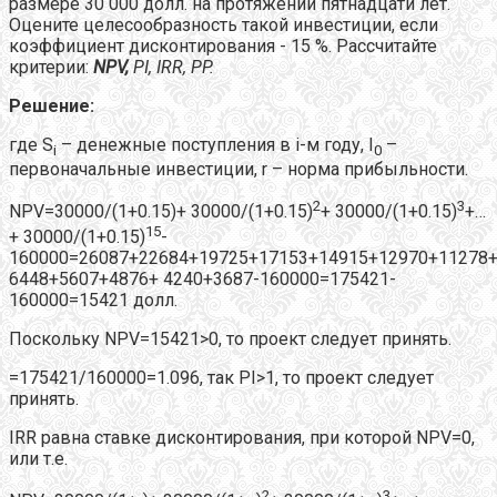
размере 30 000 долл. на протяжении пятнадцати лет.
Оцените целесообразность такой инвестиции, если
коэффициент дисконтирования - 15 %. Рассчитайте
критерии:
NPV
,
PI
,
IRR
,
PP
.
Решение:
где S
– денежные поступления в i-м году, I
–
i
0
первоначальные инвестиции, r – норма прибыльности.
2
3
NPV=30000/(1+0.15)+ 30000/(1+0.15)
+ 30000/(1+0.15)
+…
15
+ 30000/(1+0.15)
-
160000=26087+22684+19725+17153+14915+12970+11278
6448+5607+4876+ 4240+3687-160000=175421-
160000=15421 долл.
Поскольку NPV=15421>0, то проект следует принять.
=175421/160000=1.096, так PI>1, то проект следует
принять.
IRR равна ставке дисконтирования, при которой NPV=0,
или т.е.
2
3