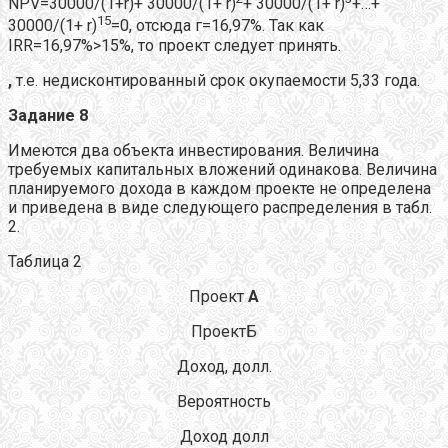
NPV=30000/(1+r)+ 30000/(1+ r)
+ 30000/(1+ r)
+…+
15
30000/(1+ r)
=0, отсюда г=16,97%. Так как
IRR=16,97%>15%, то проект следует принять.
,
т.е. недисконтированный срок окупаемости 5,33 года.
Задание 8
Имеются два объекта инвестирования. Величина
требуемых капитальных вложений одинакова. Величина
планируемого дохода в каждом проекте не определена
и приведена в виде следующего распределения в табл.
2.
Таблица 2
Проект
А
ПроектБ
Доход, долл.
Вероятность
Доход долл