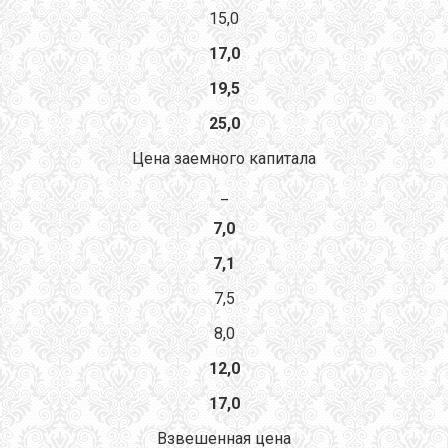
15,0
17,0
19,5
25,0
Цена заемного капитала
_
7,0
7,1
7,5
8,0
12,0
17,0
Взвешенная цена