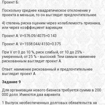
Проект Б:
Поскольку среднее квадратическое отклонение у
проекта а меньше, то он выглядит предпочтительнее.
4) степень риска оценим через колеблемость признака,
или через коэффициент вариации
Проект А: V=576.09/4075=0.143
Проект А: V=1558.044/4150=0.375
При V от 0 до 10 %, риск слабый, от 10 до 25% -
умеренный, от 25 % - высокий. Тем самым наименее
рискованным выглядит проект А.
Ответ: наименее рискованный и предпочтительнее
выглядит проект А.
Задание 9
Для организации нового бизнеса требуется сумма в 200
000 долл. Имеются два варианта:
1 Выпуск необеспеченных долговых обязательств на