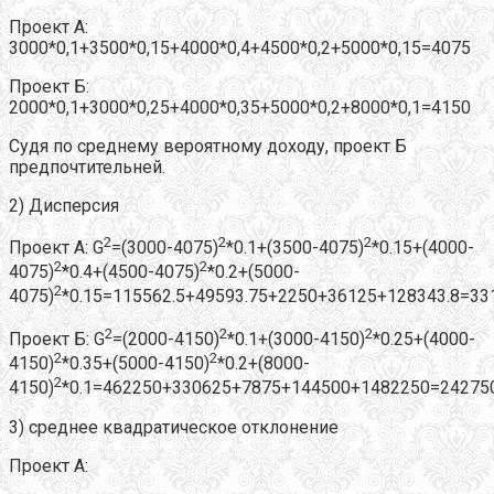
Проект А:
3000*0,1+3500*0,15+4000*0,4+4500*0,2+5000*0,15=4075
Проект Б:
2000*0,1+3000*0,25+4000*0,35+5000*0,2+8000*0,1=4150
Судя по среднему вероятному доходу, проект Б
предпочтительней.
2) Дисперсия
2
2
2
Проект А: G
=(3000-4075)
*0.1+(3500-4075)
*0.15+(4000-
2
2
4075)
*0.4+(4500-4075)
*0.2+(5000-
2
4075)
*0.15=115562.5+49593.75+2250+36125+128343.8=33
2
2
2
Проект Б: G
=(2000-4150)
*0.1+(3000-4150)
*0.25+(4000-
2
2
4150)
*0.35+(5000-4150)
*0.2+(8000-
2
4150)
*0.1=462250+330625+7875+144500+1482250=24275
3) среднее квадратическое отклонение
Проект А: