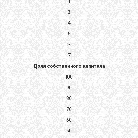
1
3
4
5
S
7
Доля собственного капитала
I00
90
80
70
60
50