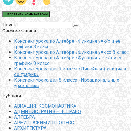
Поиск:
Свежие записи
Конспект урока по Алгебре «Функция у=к/х и её
график» 8 класс
Конспект урока по Алгебре «Функция у=к:х» 8 класс
Конспект урока по Алгебре «Функция y = k/x и её
график» 8 класс
Конспект урока для 7 класса «Линейная функция и
её график»
Конспект урока для 8 класса «Иррациональные
уравнения»
Рубрики
АВИАЦИЯ, КОСМОНАВТИКА
АДМИНИСТРАТИВНОЕ ПРАВО
АЛГЕБРА
АРБИТРАЖНЫЙ ПРОЦЕСС
АРХИТЕКТУРА