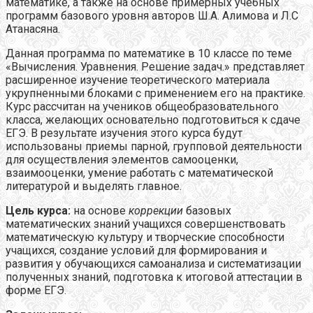
математике, а также на основе примерных учебных
программ базового уровня авторов Ш.А. Алимова и Л.С
Атанасяна.
Данная программа по математике в 10 классе по теме
«Вычисления. Уравнения. Решение задач.» представляет
расширенное изучение теоретического материала
укрупненными блоками с применением его на практике.
Курс рассчитан на учеников общеобразовательного
класса, желающих основательно подготовиться к сдаче
ЕГЭ. В результате изучения этого курса будут
использованы приемы парной, групповой деятельности
для осуществления элементов самооценки,
взаимооценки, умение работать с математической
литературой и выделять главное.
Цель курса:
на основе
коррекции
базовых
математических знаний учащихся совершенствовать
математическую культуру и творческие способности
учащихся, создание условий для формирования и
развития у обучающихся самоанализа и систематизации
полученных знаний, подготовка к итоговой аттестации в
форме ЕГЭ.