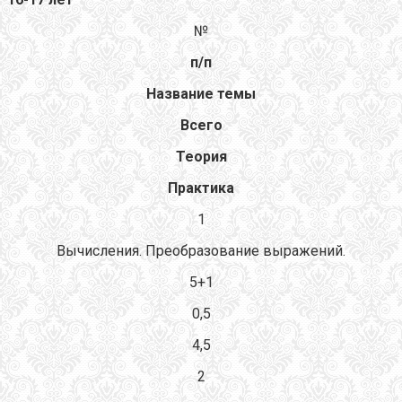
№
п
/
п
Название темы
Всего
Теория
Практика
1
Вычисления. Преобразование выражений.
5+1
0,5
4,5
2