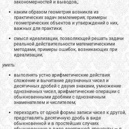
закономерностей и выводов,;
каким образом геометрия возникла из
практических задач землемерия; примеры
геометрических объектов и утверждений о них,
важных для практики;
смысл идеализации, позволяющей решать задачи
реальной действительности математическими
методами, примеры ошибок, возникающих при
идеализации;
уметь:
выполнять устно арифметические действия:
сложение и вычитание двузначных чисел и
десятичных дробей с двумя знаками, умножение
однозначных чисел, арифметические операции с
обыкновенными дробями с однозначным
знаменателем и числителем;
переходить от одной формы записи чисел к другой,
представлять десятичную дробь в виде
обыкновенной и в простейших случаях
обыкновенную в виде десятичной, проценты — в