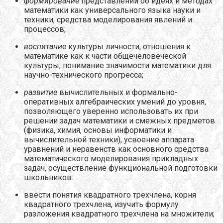
формирование
представлений об идеях и методах
математики как универсального языка науки и
техники, средства моделирования явлений и
процессов;
воспитание
культуры личности, отношения к
математике как к части общечеловеческой
культуры, понимание значимости математики для
научно-технического прогресса;
развитие
вычислительных и формально-
оперативных алгебраических умений до уровня,
позволяющего уверенно использовать их при
решении задач математики и смежных предметов
(физика, химия, основы информатики и
вычислительной техники), усвоение аппарата
уравнений и неравенств как основного средства
математического моделирования прикладных
задач, осуществление функциональной подготовки
школьников.
ввести понятия квадратного трехчлена, корня
квадратного трехчлена, изучить формулу
разложения квадратного трехчлена на множители;