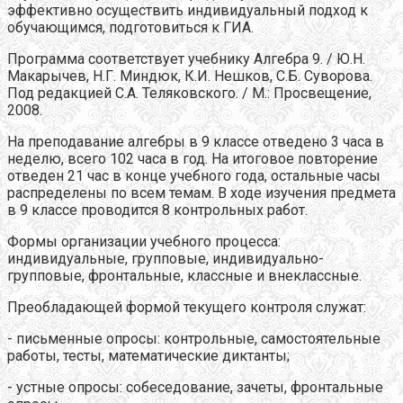
эффективно осуществить индивидуальный подход к
обучающимся, подготовиться к ГИА.
Программа соответствует учебнику Алгебра 9. / Ю.Н.
Макарычев, Н.Г. Миндюк, К.И. Нешков, С.Б. Суворова.
Под редакцией С.А. Теляковского. / М.: Просвещение,
2008.
На преподавание алгебры в 9 классе отведено 3 часа в
неделю, всего 102 часа в год. На итоговое повторение
отведен 21 час в конце учебного года, остальные часы
распределены по всем темам. В ходе изучения предмета
в 9 классе проводится 8 контрольных работ.
Формы организации учебного процесса:
индивидуальные, групповые, индивидуально-
групповые, фронтальные, классные и внеклассные.
Преобладающей формой текущего контроля служат:
- письменные опросы: контрольные, самостоятельные
работы, тесты, математические диктанты;
- устные опросы: собеседование, зачеты, фронтальные