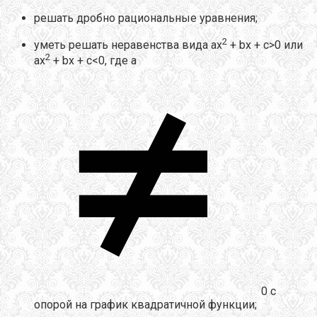
решать дробно рациональные уравнения;
2
уметь решать неравенства вида ах
+ bх + с>0 или
2
ах
+ bх + с<0, где а
0 с
опорой на график квадратичной функции;