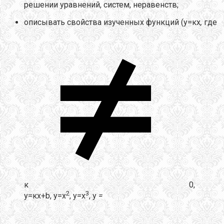
решении уравнений, систем, неравенств;
описывать свойства изученных функций (у=кх
,
где
к
0,
2
3
у=кх+b, у=х
, у=х
, у
=