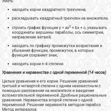
Уметь:
находить корни квадратного трехчлена;
раскладывать квадратный трехчлен на множители;
2
строить график функции у = ах
+ bх + с, указывать
координаты вершины параболы, ось симметрии,
направление ветвей;
находить по графику промежутки возрастания и
убывания функции, промежутки, в которых
функция сохраняет знак;
находить корни n-й степени.
Уравнения и неравенства с одной переменной (14 часов)
Целые уравнения и его корни. Решение уравнений
третьей и четвертой степени с одним неизвестным с
помощью разложения на множители и введения
вспомогательной переменной. Дробные рациональные
уравнения. Неравенства второй степени с одной
переменной. Решение неравенств методом парабол.
Метод интервалов.