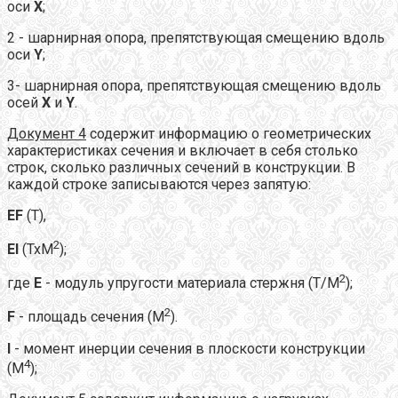
оси
X
;
2 - шарнирная опора, препятствующая смещению вдоль
оси
Y
;
3- шарнирная опора, препятствующая смещению вдоль
осей
X
и
Y
.
Документ 4
содержит информацию о геометрических
характеристиках сечения и включает в себя столько
строк, сколько различных сечений в конструкции. В
каждой строке записываются через запятую:
EF
(Т),
2
EI
(ТхМ
);
2
где
E
- модуль упругости материала стержня (Т/М
);
2
F
- площадь сечения (М
).
I
- момент инерции сечения в плоскости конструкции
4
(М
);