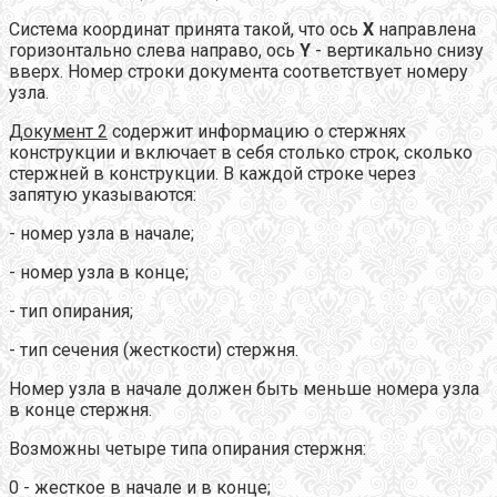
Система координат принята такой, что ось
X
направлена
горизонтально слева направо, ось
Y
- вертикально снизу
вверх. Номер строки документа соответствует номеру
узла.
Документ 2
содержит информацию о стержнях
конструкции и включает в себя столько строк, сколько
стержней в конструкции. В каждой строке через
запятую указываются:
- номер узла в начале;
- номер узла в конце;
- тип опирания;
- тип сечения (жесткости) стержня.
Номер узла в начале должен быть меньше номера узла
в конце стержня.
Возможны четыре типа опирания стержня:
0 - жесткое в начале и в конце;