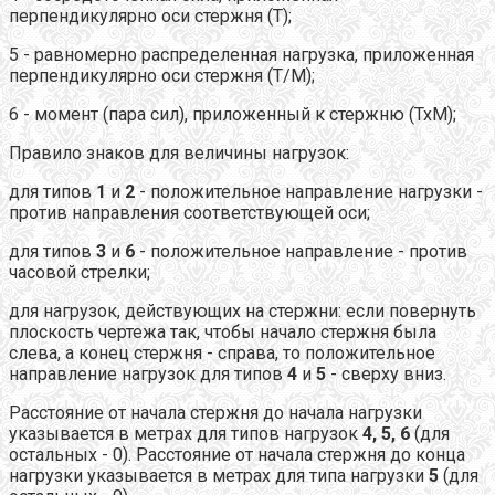
перпендикулярно оси стержня (Т);
5 - равномерно распределенная нагрузка, приложенная
перпендикулярно оси стержня (Т/М);
6 - момент (пара сил), приложенный к стержню (ТхМ);
Правило знаков для величины нагрузок:
для типов
1
и
2
- положительное направление нагрузки -
против направления соответствующей оси;
для типов
3
и
6
- положительное направление - против
часовой стрелки;
для нагрузок, действующих на стержни: если повернуть
плоскость чертежа так, чтобы начало стержня была
слева, а конец стержня - справа, то положительное
направление нагрузок для типов
4
и
5
- сверху вниз.
Расстояние от начала стержня до начала нагрузки
указывается в метрах для типов нагрузок
4, 5, 6
(для
остальных - 0). Расстояние от начала стержня до конца
нагрузки указывается в метрах для типа нагрузки
5
(для