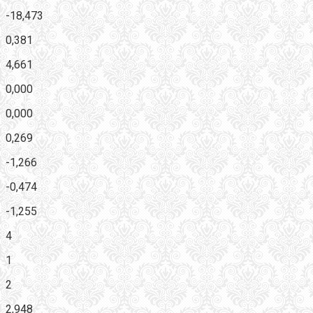
-18,473
0,381
4,661
0,000
0,000
0,269
-1,266
-0,474
-1,255
4
1
2
2,948