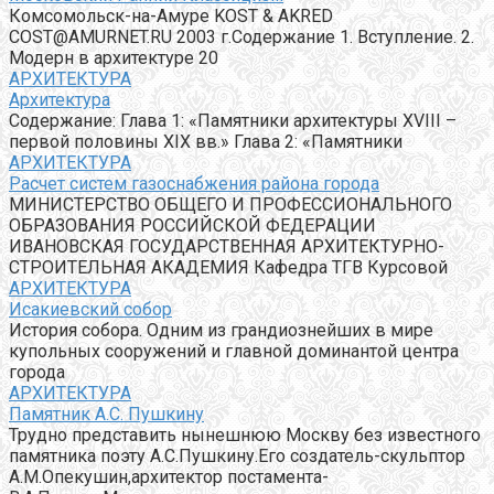
Комсомольск-на-Амуре KOST & AKRED
COST@AMURNET.RU
2003 г.Содержание 1. Вступление. 2.
Модерн в архитектуре 20
АРХИТЕКТУРА
Архитектура
Содержание: Глава 1: «Памятники архитектуры XVIII –
первой половины XIX вв.» Глава 2: «Памятники
АРХИТЕКТУРА
Расчет систем газоснабжения района города
МИНИСТЕРСТВО ОБЩЕГО И ПРОФЕССИОНАЛЬНОГО
ОБРАЗОВАНИЯ РОССИЙСКОЙ ФЕДЕРАЦИИ
ИВАНОВСКАЯ ГОСУДАРСТВЕННАЯ АРХИТЕКТУРНО-
СТРОИТЕЛЬНАЯ АКАДЕМИЯ Кафедра ТГВ Курсовой
АРХИТЕКТУРА
Исакиевский собор
История собора. Одним из грандиознейших в мире
купольных сооружений и главной доминантой центра
города
АРХИТЕКТУРА
Памятник А.С. Пушкину
Трудно представить нынешнюю Москву без известного
памятника поэту А.С.Пушкину.Его создатель-скульптор
А.М.Опекушин,архитектор постамента-