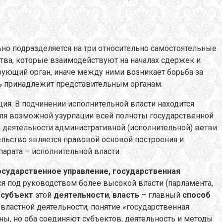
но подразделяется на три относительно самостоятельные
ства, которые взаимодействуют на началах сдержек и
рующий орган, иначе между ними возникает борьба за
 принадлежит представительным органам.
ция. В подчинении исполнительной власти находится
 для возможной узурпации всей полноты государственной
 деятельности административной (исполнительной) ветви
ьство является правовой основой построения и
арата – исполнительной власти.
осударственное управление,
государственная
ся под руководством более высокой власти (парламента,
 субъект
этой
деятельности
,
власть –
главный
способ
властной деятельности, понятие «государственная
ны, но оба соединяют субъектов, деятельность и методы