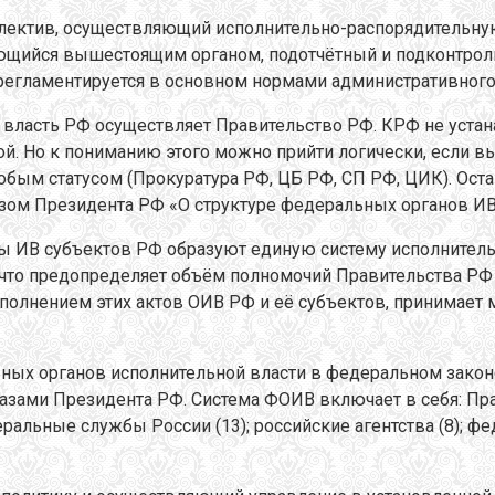
ллектив, осуществляющий исполнительно-распорядительну
ющийся вышестоящим органом, подотчётный и подконтрол
 регламентируется в основном нормами административного
ю власть РФ осуществляет Правительство РФ. КРФ не устан
ной. Но к пониманию этого можно прийти логически, если 
собым статусом (Прокуратура РФ, ЦБ РФ, СП РФ, ЦИК). Ост
зом Президента РФ «О структуре федеральных органов ИВ» 
ны ИВ субъектов РФ образуют единую систему исполнительн
, что предопределяет объём полномочий Правительства РФ
сполнением этих актов ОИВ РФ и её субъектов, принимае
ых органов исполнительной власти в федеральном законе
указами Президента РФ. Система ФОИВ включает в себя: Пр
еральные службы России (13); российские агентства (8); 