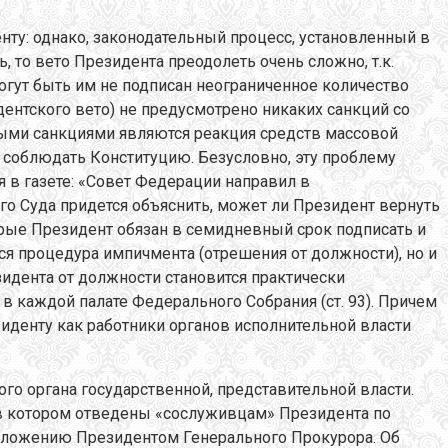
ту: однако, законодательный процесс, установленный в
 то вето Президента преодолеть очень сложно, т.к.
могут быть им не подписан неограниченное количество
дентского вето) не предусмотрено никаких санкций со
ными санкциями являются реакция средств массовой
та соблюдать Конституцию. Безусловно, эту проблему
я в газете: «Совет Федерации направил в
ого Суда придется объяснить, может ли Президент вернуть
орые Президент обязан в семидневный срок подписать и
я процедура импичмента (отрешения от должности), но и
идента от должности становится практически
в каждой палате Федерального Собрания (ст. 93). Причем
иденту как работники органов исполнительной власти
го органа государственной, представительной власти.
 в котором отведены «сослуживцам» Президента по
едложению Президентом Генерального Прокурора. Об