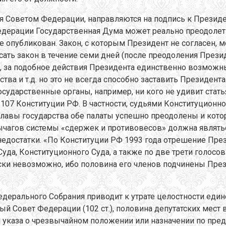
 Советом Федерации, направляются на подпись к Президен
едерации Государственная Дума может реально преодолеть,
не опубликован. Закон, с которым Президент не согласен, 
сать закон в течение семи дней (после преодоления Прези
е, за подобное действия Президента единственно возмож
тва и т.д. но это не всегда способно заставить Президен
сударственные органы, например, ни кого не удивит стать
 107 Конституции РФ. В частности, судьями Конституционн
 главы государства обе палаты успешно преодолены и кот
ычагов системы «сдержек и противовесов» должна являтьс
недостатки. «По Конституции РФ 1993 года отрешение През
а, Конституционного Суда, а также по две трети голосов 
ски невозможно, ибо половина его членов подчинены През
дерального Собрания приводит к утрате целостности едино
 Совет Федерации (102 ст.), половина депутатских мест
и указа о чрезвычайном положении или назначении по пр