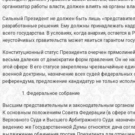
организатор работы власти, должен влиять на органы вла
Сильный Президент не должен быть лишь «представителе
разработанные решения. Ему должны принадлежать кадров
всего государства. В условиях, когда анархия, остается
неустойчивых правительств может явиться гарантом госу
Конституционный статус Президента очерчен прямолинейно
весьма далеких от демократии форм правления. Он не на
этой сфере. В его статусе закреплены чрезвычайные еди
военной доктрины, назначение всех судей федеральных 
референдума, предложение кандидатур не только исполни
Федеральное собрание
Высшим представительным и законодательным органом вл
К основным положениям Совета Федерации (в сфере отно
Верховного Суда и Высшего Арбитражного Суда: назначе
ведению же Государственной Думы относятся: дача согла
выдвижение обвинения против Президента для отрешени