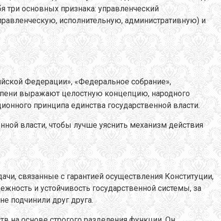
бя три основных признака: управленческий
управленческую, исполнительную, административную) и
йской Федерации», «Федеральное собрание»,
тепени выражают целостную концепцию, народного
ционного принципа единства государственной власти.
нной власти, чтобы лучше уяснить механизм действия
ачи, связанные с гарантией осуществления Конституции,
адежность и устойчивость государственной системы, за
не подчинили друг друга.
в на основе строгого разделения функции. Он