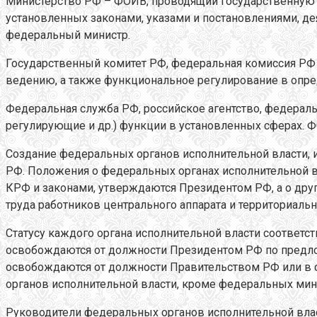
Министерство РФ – ФОИВ, проводящий государственную п
установленных законами, указами и постановлениями, д
федеральный министр.
Государственный комитет РФ, федеральная комиссия РФ
ведению, а также функциональное регулирование в опре
Федеральная служба РФ, российское агентство, федера
регулирующие и др.) функции в установленных сферах. Ф
Создание федеральных органов исполнительной власти,
РФ. Положения о федеральных органах исполнительной в
КРФ и законами, утверждаются Президентом РФ, а о дру
труда работников центрального аппарата и территориал
Статусу каждого органа исполнительной власти соответс
освобождаются от должности Президентом РФ по предло
освобождаются от должности Правительством РФ или в с
органов исполнительной власти, кроме федеральных мин
Руководители федеральных органов исполнительной влас