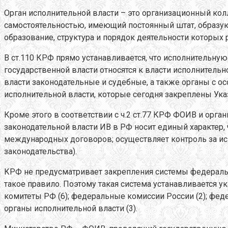
Орган исполнительной власти – это организационный ко
самостоятельностью, имеющий постоянный штат, образу
образование, структура и порядок деятельности которых
В ст.110 КРФ прямо устанавливается, что исполнительну
государственной власти относятся к власти исполнитель
власти законодательные и судебные, а также органы с о
исполнительной власти, которые сегодня закреплены Ука
Кроме этого в соответствии с ч.2 ст.77 КРФ ФОИВ и орга
законодательной власти ИВ в РФ носит единый характер
международных договоров; осуществляет контроль за и
законодательства).
КРФ не предусматривает закрепления системы федеральн
такое правило. Поэтому такая система устанавливается 
комитеты РФ (6); федеральные комиссии России (2); фед
органы исполнительной власти (3).