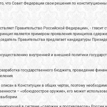
 то, что Совет Федерации свои решения по конституцион
твляет Правительство Российской Федерации», - гласит с
принцип является примером проявления принципов сдержек
дседатель Правительства предлагает кандидатуры Презид
существлению внутренней и внешней политики государств
азработка государственного бюджета, проведение финанс
еления.
описан в Конституции в общих чертах, поэтому необходимо
твенности – «обоюдоострое оружие», его может использова
 выборам.
минирующей в системе «сдержек и противовесов» России ну