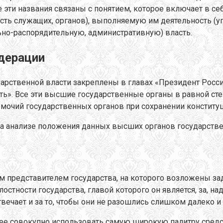
е эти названия связаны с понятием, которое включает в се
ость служащих, органов), выполняемую им деятельность (
но-распорядительную, административную) власть.
дерации
рственной власти закреплены в главах «Президент Росси
ть». Все эти высшие государственные органы в равной с
омочий государственных органов при сохранении конститу
а анализе положения данных высших органов государстве
 представителем государства, на которого возложены зад
лостности государства, главой которого он является, за, н
вечает и за то, чтобы они не разошлись слишком далеко и 
ее совокупно использовать самую широкую палитру средст