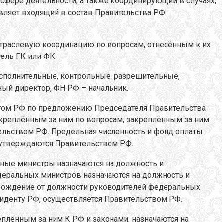
фере деятельности, а также координирующий в случаях,
авляет входящий в состав Правительства РФ
траслевую координацию по вопросам, отнесённым к их
ель ГК или ФК.
сполнительные, контрольные, разрешительные,
ный директор, ФН РФ – начальник.
нтом РФ по предложению Председателя Правительства
креплённым за ним по вопросам, закреплённым за ним
ельством РФ. Предельная численность и фонд оплаты
и утверждаются Правительством РФ.
льные министры назначаются на должность и
еральных министров назначаются на должность и
обождение от должности руководителей федеральных
иденту РФ, осуществляется Правительством РФ.
плённым за ним К РФ и законами, назначаются на