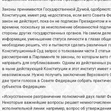
Законы принимаются Государственной Думой, одобряются
Конституции, имеет ряд недостатков, если вето Совета Ф
закон не действует, пока он не подписан Президентом и 
времени, поскольку за неисполнение обязанностей подпи
стороны других государственных органов. На самом дел
информации, уменьшение статуса личности в глазах общес
необходимо решить, что и пытаются сделать различные го
Конституционный Суд запрос о толковании части 3 статьи
рассмотрения в Парламенте те законы, по которым вето
направить для опубликования». Одним из действенных р
в ныне действующей Конституции и этот институт имеет 
невозможным. Нужно получить заключение Верховного Суд
две трети голосов в Совете Федерации собрать практиче
субъектов Федерации»
«Искусственное разграничение полномочий двух палат Фе
Некоторые важнейшие вопросы решает немногочисленный
исполнительной линии: например, вопрос об утверждени