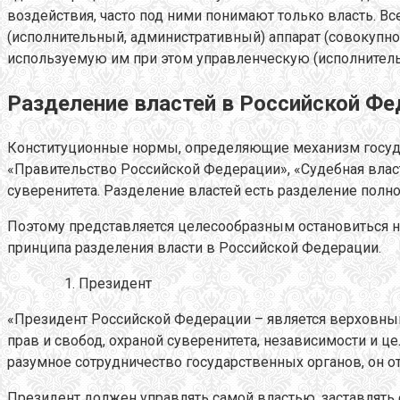
воздействия, часто под ними понимают только власть. Вс
(исполнительный, административный) аппарат (совокупн
используемую им при этом управленческую (исполнитель
Разделение властей в Российской Фе
Конституционные нормы, определяющие механизм госуда
«Правительство Российской Федерации», «Судебная влас
суверенитета. Разделение властей есть разделение полн
Поэтому представляется целесообразным остановиться н
принципа разделения власти в Российской Федерации.
Президент
«Президент Российской Федерации – является верховным
прав и свобод, охраной суверенитета, независимости и це
разумное сотрудничество государственных органов, он от
Президент должен управлять самой властью, заставлять 