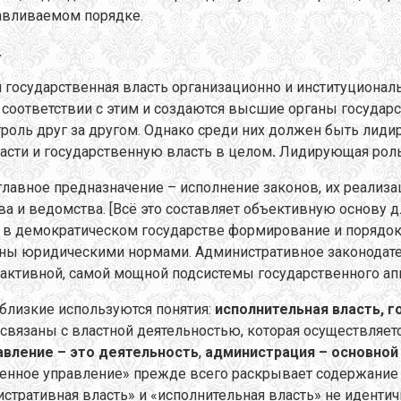
авливаемом порядке.
.
 государственная власть организационно и институциональ
 соответствии с этим и создаются высшие органы государ
роль друг за другом. Однако среди них должен быть лиди
асти и государственную власть в целом
.
Лидирующая роль
главное предназначение – исполнение законов, их реализа
ва и ведомства. [Всё это составляет объективную основу
у в демократическом государстве формирование и порядок
ны юридическими нормами. Административное законодател
ктивной, самой мощной подсистемы государственного апп
 близкие используются понятия:
исполнительная власть, г
 связаны с властной деятельностью, которая осуществляет
авление – это деятельность
,
администрация – основной
венное управление» прежде всего раскрывает содержание 
стративная власть» и «исполнительная власть» не идентич