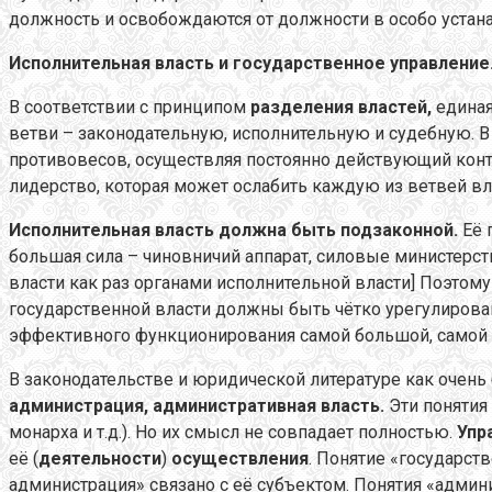
должность и освобождаются от должности в особо устан
Исполнительная власть и государственное управление
В соответствии с принципом
разделения властей,
единая
ветви – законодательную, исполнительную и судебную. В
противовесов, осуществляя постоянно действующий конт
лидерство, которая может ослабить каждую из ветвей вл
Исполнительная власть должна быть подзаконной.
Её 
большая сила – чиновничий аппарат, силовые министерст
власти как раз органами исполнительной власти] Поэтом
государственной власти должны быть чётко урегулирова
эффективного функционирования самой большой, самой а
В законодательстве и юридической литературе как очень
администрация, административная власть.
Эти понятия
монарха и т.д.). Но их смысл не совпадает полностью.
Упр
её (
деятельности
)
осуществления
. Понятие «государст
администрация» связано с её субъектом. Понятия «админи