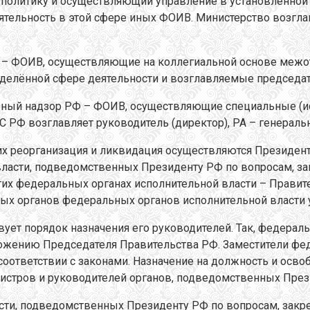
олитику и осуществляющий управление в установленной с
еятельность в этой сфере иных ФОИВ. Министерство возгл
 – ФОИВ, осуществляющие на коллегиальной основе межо
делённой сфере деятельности и возглавляемые председат
льный надзор РФ – ФОИВ, осуществляющие специальные (и
С РФ возглавляет руководитель (директор), РА – генераль
 их реорганизация и ликвидация осуществляются Президе
ласти, подведомственных Президенту РФ по вопросам, за
гих федеральных органах исполнительной власти – Правит
ьных органов федеральных органов исполнительной власт
твует порядок назначения его руководителей. Так, федера
жению Председателя Правительства РФ. Заместители фед
оответствии с законами. Назначение на должность и осв
истров и руководителей органов, подведомственных През
ти, подведомственных Президенту РФ по вопросам, закре