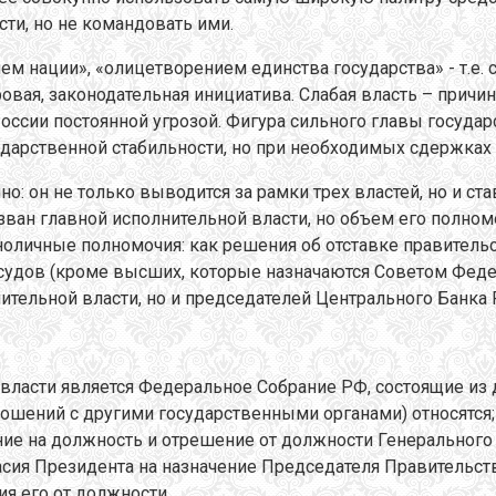
сти, но не командовать ими.
м нации», «олицетворением единства государства» - т.е
ая, законодательная инициатива. Слабая власть – причин
 в России постоянной угрозой. Фигура сильного главы госу
дарственной стабильности, но при необходимых сдержках 
: он не только выводится за рамки трех властей, но и ста
зван главной исполнительной власти, но объем его полном
ноличные полномочия: как решения об отставке правитель
судов (кроме высших, которые назначаются Советом Феде
тельной власти, но и председателей Центрального Банка Р
асти является Федеральное Собрание РФ, состоящие из д
шений с другими государственными органами) относятся; 
ние на должность и отрешение от должности Генерального
сия Президента на назначение Председателя Правительст
я его от должности.