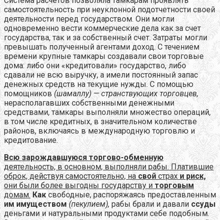
Система расчетов позволяла тамкарам проявлять
самостоятельность при неуклонной подотчетности своей
деятельности перед государством. Они могли
одновременно вести коммерческие дела как за счет
государства, так и за собственный счет. Затраты могли
превышать полученный агентами доход. С течением
времени крупные тамкары создавали свои торговые
дома: либо они «кредитовали» государство, либо
сдавали не всю выручку, а имели постоянный запас
денежных средств на текущие нужды. С помощью
помощников
(шамаллу) — странствующих торговцев,
нерасполагавших собственными денежными
средствами, тамкары выполняли множество операций,
в том числе кредитных, в значительном количестве
районов, включаясь в международную торговлю и
кредитование.
Всю зарождавшуюся торгово-обменную
деятельность, в основном, выполняли рабы. Платившие
оброк, действуя самостоятельно, на
свой
страх
и риск,
они были более выгодны государству и
торговым
домам.
Как
свободные, распоряжаясь предоставленным
им имуществом
(пекулием),
рабы брали и давали
ссуды
деньгами и натуральными продуктами себе подобным.