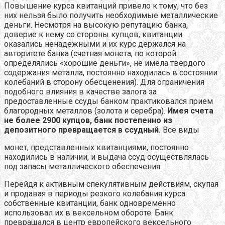
Повышение курса квитанций привело к тому, что без
них нельзя было получить необходимые металлические
деньги. Несмотря на высокую репутацию банка,
доверие к нему со стороны купцов, квитанции
оказались ненадежными и их курс держался на
авторитете банка (счетная монета, по которой
определялись «хорошие деньги», не имела твердого
содержания металла, постоянно находилась в состоянии
колебаний в сторону обесценения). Для ограничения
подобного влияния в качестве залога за
предоставленные ссуды банком практиковался прием
благородных металлов (золота и серебра).
Имея счета
не более 2900 купцов, банк постепенно из
депозитного превращается в ссудный.
Все виды
монет, представленных квитанциями, постоянно
находились в наличии, и выдача ссуд осуществлялась
под запасы металлического обеспечения.
Перейдя к активным спекулятивным действиям, скупая
и продавая в периоды резкого колебания курса
собственные квитанции, банк одновременно
использовал их в вексельном обороте. Банк
превращался в центр европейского вексельного