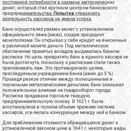
постоянной потребности в размене металличес
ких
денег, который стал крупным центром банковского
предпри
нимательства.
Попытка
упразднить
деятельность кассиров не имела успеха.
Банк осуществлял размен монет с установлением
официального лажа (ажио), создав прецедент
монополизма. Он открывал у себя кредит на внесенные
в различной монете деньги. Под металлическое
обеспечение принятых вкладов выдавались банком
расписки. Но цель превратить банк в единого кассира не
была достигнута, поскольку к распискам стали также
приплачивать лаж. Это противоречило целям,
преследуемым учреждением банка (ажио до 5 %).
Проведя резкое отличие между полноценными и
порчеными металлическими деньгами, банк оказывал
положительное влияние на товарооборот города.
Расписки придавали торговле твердую
предпринимательскую основу. В 1621 г. была
восстановлена в полном объеме прежняя система
кассиров, уси-яилась конкуренция между ней и банком.
Для приближения стоимости обращавшихся денег к
установленной законом цене в 1641 г. некоторые виды