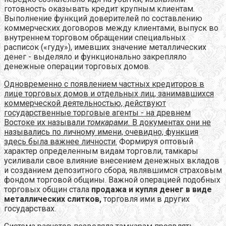
готовность оказывать кредит крупным клиентам.
Выполнение функций доверителей по составлению
коммерческих договоров между клиентами, выпуск во
внутреннем торговом обращении специальных
расписок («гуду»), имевших значение металлических
денег - выделяло и функционально закрепляло
денежные операции торговых домов.
Одновременно с появлением частных кредиторов в
лице торговых домов и отдельных лиц, занимавшихся
коммерческой деятельностью, действуют
государственные торговые агенты - на древнем
Востоке их называли
томкарами.
В документах они не
назывались по личному имени, очевидно, функция
здесь была важнее личности.
Формируя оптовый
характер определенным видам торговли, тамкары
усиливали свое влияние внесением денежных вкладов
и созданием депозитного сбора, являвшимся страховым
фондом торговой общины. Важной операцией подобных
торговых общин стала
продажа и купля денег в виде
металлических слитков,
торговля ими в других
государствах.