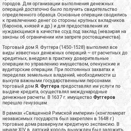
городов. Для организации выполнения денежных
операций достаточно было получить свидетельство
определенного образца. Основные операции сводились
к привлечению денег со стороны крупных вкладчиков
(баронов, князей и др.) и для предоставления их
нуждающимся в качестве ссуд под заклад (невзирая на
законы об ограничении или запрете ростовщичества).
Торговый дом Я. Фуггера (1450-1528) выполнял все
виды известных денежных операций ~ от расчетных до
кредитных, внедрял в практику доверительные
операции по управлению имуществом, опекунские и
аудиторские операции. При постоянных захватах и
переделах земельных владений, необходимости ш
выкупа важными государственными персонами
торговый дом
Я. Фуггера
предоставлял им услуги по
выдаче кредита, осуществлял международные
денежные расчеты. В 1637 г. имущество
Фуггеров
перешло генуэзцам.
В рамках «Священной Римской империи» (конгломерат
независимых государств был закреплен в 1648 г.)
торговые дома развернули кредитную экспансию. В
начале XIV в. датский король вынужден был заложить