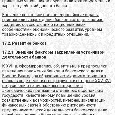
приказных чинов' ников обусловили кратковременный
характер действий данного банка.
В течение нескольких веков европейские страны
привносили в зарождение банковского дела новые
традиции, обусловленные национальными
особенностями экономического развития, уровнем
товарно-денежных и кредитных отношений.
17.2. Развитие банков
17.2.1. Внешние факторы закрепления устойчивой
деятельности банков
К XVII в. сформировались объективные предпосылки
изменения положения банков и банковского дела в
Европе. Благодаря образованию мирового товарного
рынка в ходе великих географических открытий
XV-XVI
вв., усилению национальных интересов и
экономических притязаний отдельных европейских
государств, качественному повышению уровня
хозяйственных возможностей, интернационализации
финансовых связей, обострению рискованности
предпринимательской деятельности банковское дело
неизбежно должно было соединиться с общим