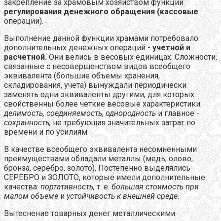
закрепление за храмовым хозяйством функции
регулирования денежного обращения (кассовые
операции).
Выполнение данной функции храмами потребовало
дополнительных денежных операций -
учетной и
расчетной.
Они велись в весовых единицах. Сложности,
связанные с несовершенством видов всеобщего
эквивалента (большие объемы хранения,
складирования, учета) вынуждали периодически
заменять одни эквиваленты другими, для которых
свойственны более четкие весовые характеристики:
делимость, соединяемость, однородность
и главное -
сохранность,
не требующая значительных затрат по
времени и по усилиям.
В качестве всеобщего эквивалента несомненными
преимуществами обладали металлы (медь, олово,
бронза, серебро, золото), Постепенно выделялись
СЕРЕБРО и ЗОЛОТО, которые имели дополнительные
качества:
портативность,
т. е.
большая стоимость при
малом объеме
и
устойчивость к внешней среде.
Вытеснение товарных денег металлическими