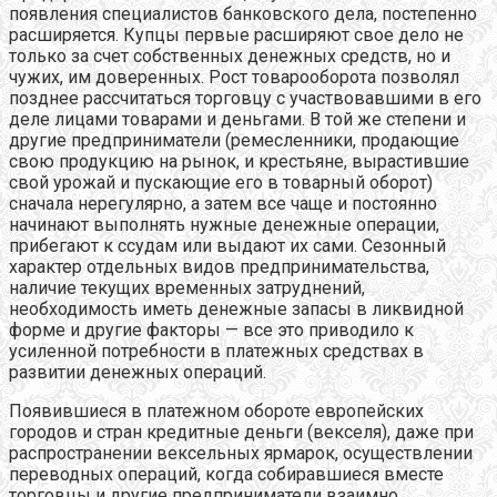
появления специалистов банковского дела, постепенно
расширяется. Купцы первые расширяют свое дело не
только за счет собственных денежных средств, но и
чужих, им доверенных. Рост товарооборота позволял
позднее рассчитаться торговцу с участвовавшими в его
деле лицами товарами и деньгами. В той же степени и
другие предприниматели (ремесленники, продающие
свою продукцию на рынок, и крестьяне, вырастившие
свой урожай и пускающие его в товарный оборот)
сначала нерегулярно, а затем все чаще и постоянно
начинают выполнять нужные денежные операции,
прибегают к ссудам или выдают их сами. Сезонный
характер отдельных видов предпринимательства,
наличие текущих временных затруднений,
необходимость иметь денежные запасы в ликвидной
форме и другие факторы — все это приводило к
усиленной потребности в платежных средствах в
развитии денежных операций.
Появившиеся в платежном обороте европейских
городов и стран кредитные деньги (векселя), даже при
распространении вексельных ярмарок, осуществлении
переводных операций, когда собиравшиеся вместе
торговцы и другие предприниматели взаимно