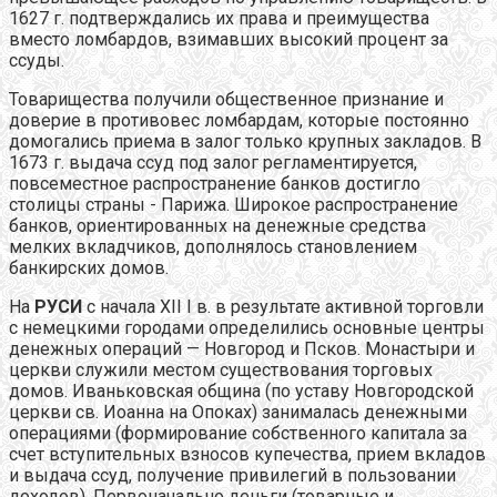
1627 г. подтверждались их права и преимущества
вместо ломбардов, взимавших высокий процент за
ссуды.
Товарищества получили общественное признание и
доверие в противовес ломбардам, которые постоянно
домогались приема в залог только крупных закладов. В
1673 г. выдача ссуд под залог регламентируется,
повсеместное распространение банков достигло
столицы страны - Парижа. Широкое распространение
банков, ориентированных на денежные средства
мелких вкладчиков, дополнялось становлением
банкирских домов.
На
РУСИ
с начала XII I в. в результате активной торговли
с немецкими городами определились основные центры
денежных операций — Новгород и Псков. Монастыри и
церкви служили местом существования торговых
домов. Иваньковская община (по уставу Новгородской
церкви св. Иоанна на Опоках) занималась денежными
операциями (формирование собственного капитала за
счет вступительных взносов купечества, прием вкладов
и выдача ссуд, получение привилегий в пользовании
доходов). Первоначально деньги (товарные и