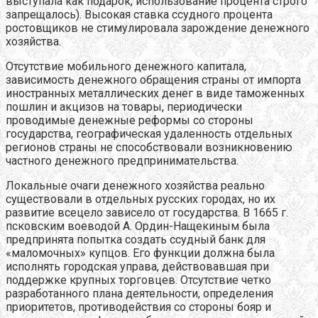
выступала как подарок, использование процента строго
запрещалось). Высокая ставка ссудного процента
ростовщиков не стимулировала зарождение денежного
хозяйства.
Отсутствие мобильного денежного капитала,
зависимость денежного обращения страны от импорта
иностранных металлических денег в виде таможенных
пошлин и акцизов на товары, периодически
проводимые денежные реформы со стороны
государства, географическая удаленность отдельных
регионов страны не способствовали возникновению
частного денежного предпринимательства.
Локальные очаги денежного хозяйства реально
существовали в отдельных русских городах, но их
развитие всецело зависело от государства. В 1665 г.
псковским воеводой А. Ордин-Нащекиным была
предпринята попытка создать ссудный банк для
«маломочных» купцов. Его функции должна была
исполнять городская управа, действовавшая при
поддержке крупных торговцев. Отсутствие четко
разработанного плана деятельности, определения
приоритетов, противодействия со стороны бояр и