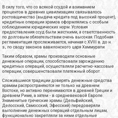
В силу того, что со всякой ссудой и взиманием
процентов в древних цивилизациях связывалось
ростовщичество (выдача кредита под высокий процент),
кредитные операции храмов оформлялись с особым
соблюдением юридических норм. Условия
предоставления ссуд были жесткими, а ответственность
по долговым обязательствам очень высокая. Подобная
регламентация прослеживается, начиная с XVIII в. до н.
э., по своду законов вавилонского царя Хаммурапи.
Таким образом, храмы производили основные
денежные операции, способствовали зарождению
кредитных операций, осуществляли расчетно-кассовые
операции, совершенствовали платежный оборот.
Сложившиеся традиции доверять денежные средства
храмам распространяются не только на древнем
Востоке, но активно перенимаются в древней Греции и
древнем Риме, а затем - в средневековой Европе.
Знаменитые греческие храмы (Дельфийский,
Делосский, Самосский, Эфесский) передоверяли
выполнение денежных операций отдельным лицам,
функционально закрепляли за ними отдельные