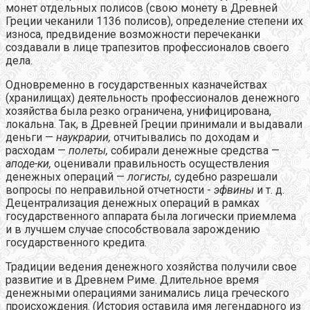
монет отдельных полисов (свою монету в Древней
Греции чеканили 1136 полисов), определение степени их
износа, предвидение возможности перечеканки
создавали в лице трапезитов профессионалов своего
дела.
Одновременно в государственных казначействах
(хранилищах) деятельность профессионалов денежного
хозяйства была резко ограничена, унифицирована,
локальна. Так, в Древней Греции принимали и выдавали
деньги —
наукрарии,
отчитывались по доходам и
расходам —
полеты,
собирали денежные средства —
аподе-ки,
оценивали правильность осуществления
денежных операций —
логисты,
судебно разрешали
вопросы по неправильной отчетности -
эфвины
и т. д.
Децентрализация денежных операций в рамках
государственного аппарата была логически приемлема
и в лучшем случае способствовала зарождению
государственного кредита.
Традиции ведения денежного хозяйства получили свое
развитие и в Древнем Риме. Длительное время
денежными операциями занимались лица греческого
происхождения. (История оставила имя легендарного из