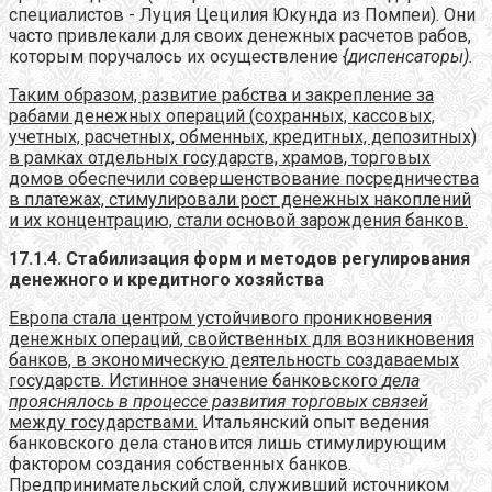
специалистов - Луция Цецилия Юкунда из Помпеи). Они
часто привлекали для своих денежных расчетов рабов,
которым поручалось их осуществление
{диспенсаторы).
Таким образом, развитие рабства и закрепление за
рабами денежных операций (сохранных, кассовых,
учетных, расчетных, обменных, кредитных, депозитных)
в рамках отдельных государств, храмов, торговых
домов обеспечили совершенствование посредничества
в платежах, стимулировали рост денежных накоплений
и их концентрацию, стали основой зарождения банков.
17.1.4. Стабилизация форм и методов регулирования
денежного и кредитного хозяйства
Европа стала центром устойчивого проникновения
денежных операций, свойственных для возникновения
банков, в экономическую деятельность создаваемых
государств. Истинное значение банковского
дела
прояснялось в процессе развития торговых связей
между государствами.
Итальянский опыт ведения
банковского дела становится лишь стимулирующим
фактором создания собственных банков.
Предпринимательский слой, служивший источником