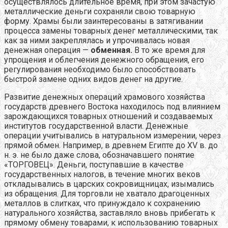
осуществлялось длительное время, при этом зачастую
металлические деньги сохраняли свою товарную
форму. Храмы были заинтересованы в затягивании
процесса замены товарных денег металлическими, так
как за ними закреплялась и упрочивалась новая
денежная операция —
обменная.
В то же время для
упрощения и облегчения денежного обращения, его
регулирования необходимо было способствовать
быстрой замене одних видов денег на другие.
Развитие денежных операций храмового хозяйства
государств древнего Востока находилось под влиянием
зарождающихся товарных отношений и создаваемых
институтов государственной власти. Денежные
операции учитывались в натуральном измерении, через
прямой обмен. Например, в древнем Египте до XV в. до
н. э. не было даже слова, обозначавшего понятие
«ТОРГОВЕЦ». Деньги, поступавшие в качестве
государственных налогов, в течение многих веков
откладывались в царских сокровищницах, изымались
из обращения. Для торговли не хватало драгоценных
металлов в слитках, что принуждало к сохранению
натурального хозяйства, заставляло вновь прибегать к
прямому обмену товарами, к использованию товарных