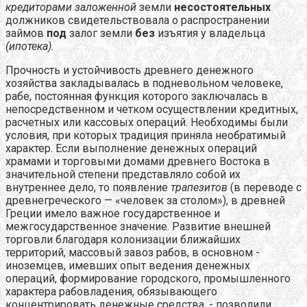
кредиторами заложенной
земли
несостоятельных
должников свидетельствовала о распространении
займов
под
залог земли
без
изъятия у владельца
(ипотека).
Прочность и устойчивость древнего денежного
хозяйства закладывалась в подневольном человеке,
рабе, постоянная функция которого заключалась в
непосредственном и четком осуществлении кредитных,
расчетных или кассовых операций. Необходимы были
условия, при которых традиция приняла необратимый
характер. Если выполнение денежных операций
храмами и торговыми домами древнего Востока в
значительной степени представляло собой их
внутреннее дело, то появление
трапезитов
(в переводе с
древнегреческого — «человек за столом»), в древней
Греции имело важное государственное и
межгосударственное значение. Развитие внешней
торговли благодаря колонизации ближайших
территорий, массовый завоз рабов, в основном -
иноземцев, имевших опыт ведения денежных
операций, формирование городского, промышленного
характера рабовладения, обязывающего
концентрировать денежные средства, - позволили