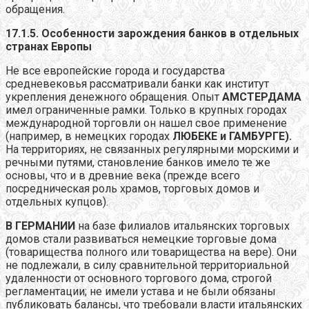
обращения.
17.1.5. Особенности зарождения банков в отдельных
странах Европы
Не все европейские города и государства
средневековья рассматривали банки как институт
укрепления денежного обращения. Опыт
АМСТЕРДАМА
имел ограниченные рамки. Только в крупных городах
международной торговли он нашел свое применение
(например, в немецких городах
ЛЮБЕКЕ и ГАМБУРГЕ).
На территориях, не связанных регулярными морскими и
речными путями, становление банков имело те же
основы, что и в древние века (прежде всего
посредническая роль храмов, торговых домов и
отдельных купцов).
В ГЕРМАНИИ
на базе филиалов итальянских торговых
домов стали развиваться немецкие торговые дома
(товарищества полного или товарищества на вере). Они
не подлежали, в силу сравнительной территориальной
удаленности от основного торгового дома, строгой
регламентации; не имели устава и не были обязаны
публиковать балансы, что требовали власти итальянских