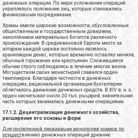
денежные операции. По мере усложнения операций
укреплялось положение лиц, которые становились
финансовыми посредниками.
Храмы имели широкие возможности, обусловленные
общественным и государственным доверием,
накоплением материальных богатств различного
происхождения. В средневековой Европе место за
алтарем каждой церкви постоянно являлось
хранилищем денег, которые временно оставлял меняла,
обычный горожанин или крестьянин. Сложившиеся
обычаи строго соблюдались в течение многих веков.
Могуществом своих монастырей славился орден
тамплиеров. Благодаря честности в денежных
операциях, рациональной организации бухгалтерии
облегчалось движение денежных средств. В XIV в. н. э.
орден насчитывал около 20 тыс. рыцарей, значительная
часть которых занималась денежными операциями.
17.1.2. Децентрализация денежного хозяйства,
расширение его основы и форм
Для постепенной ликвидации монополии храмов по
осущест
влению денежных операций древние