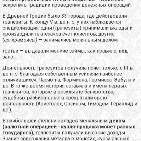
закрепить традиции проведения денежных операций.
В Древней Греции было 33 города, где действовали
трапезиты. К концу V в. до н. э. у них наблюдается
специализация: одни (трапезиты) принимали вклады и
производили платежи за счет клиентов; другие
(аргирамойсы) —
занимались меняльным делом;
третьи — выдавали мелкие займы, как правило,
под
залог.
Деятельность трапезитов получила почет только с III в.
до н. э. благодаря собственным усилиям наиболее
отличившихся: Пасио-на, Формиона, Гермиоса, Эвбула и
др. В то же время история оставила и имена первых
трапезитов, которые в результате банкротства,
судебных разбирательств прекратили свою
деятельность (Аристолох, Созином, Тимодем, Гераклид и
др.).
В наибольшей степени овладев меняльным
делом
(валютной операцией - купля-продажа монет разных
государств),
трапезиты получали высокие доходы.
Знание содержания металла в монетах, курса разных