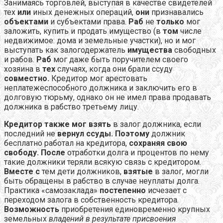
Занимаясь торговлей, выступая в качестве свидетелей
тех
или
иных денежных операций,
они
признавались
объектами
и субъектами права.
Раб
не
только
мог
заложить, купить и продать имущество (в
том
числе
недвижимое: дома и земельные участки), но и мог
выступать как залогодержатель
имущества
свободных
и рабов.
Раб
мог даже быть поручителем своего
хозяина в
тех
случаях, когда они брали ссуду
совместно.
Кредитор мог арестовать
неплатежеспособного должника и заключить его в
долговую тюрьму, однако он не имел права продавать
должника в рабство третьему лицу.
Кредитор также мог взять
в залог должника, если
последний не
вернул ссуды. Поэтому
должник
бесплатно работал на кредитора,
сохраняя свою
свободу. После
отработки долга и процентов по нему
такие должники теряли всякую связь с кредитором.
Вместе с
тем дети должников,
взятые
в залог, могли
быть обращены в рабство в случае неуплаты долга.
Практика «самозаклада»
постепенно
исчезает с
переходом залога в собственность кредитора.
Возможность
приобретения единовременно крупных
земельных
владений в результате присвоения