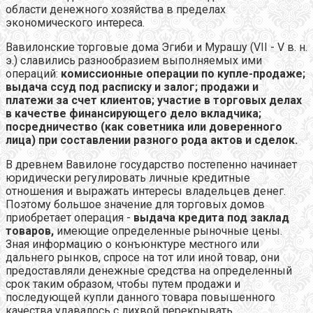
области денежного хозяйства в пределах
экономического интереса.
Вавилонские торговые дома Эгиби и Мурашу (VII - V в. н.
э.) славились разнообразием выполняемых ими
операций:
комиссионные операции по купле-продаже;
выдача ссуд под расписку и залог; продажи и
платежи за счет клиентов; участие в торговых делах
в качестве финансирующего дело вкладчика;
посредничество (как советника или доверенного
лица) при составлении разного рода актов и сделок.
В древнем Вавилоне государство постепенно начинает
юридически регулировать личные кредитные
отношения и выражать интересы владельцев денег.
Поэтому большое значение для торговых домов
приобретает операция -
выдача кредита под заклад
товаров,
имеющие определенные рыночные цены.
Зная информацию о конъюнктуре местного или
дальнего рынков, спросе на тот или иной товар, они
предоставляли денежные средства на определенный
срок таким образом, чтобы путем продажи и
последующей купли данного товара повышенного
качества удавалось с лихвой перекрывать