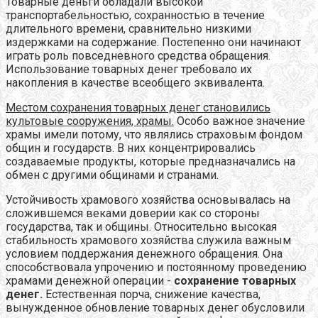
Товарные деньги обладали высокой
транспортабельностью, сохранностью в течение
длительного времени, сравнительно низкими
издержками на содержание. Постепенно они начинают
играть роль повседневного средства обращения.
Использование товарных денег требовало их
накопления в качестве всеобщего эквивалента.
Местом сохранения товарных денег становились
культовые сооружения, храмы.
Особо важное значение
храмы имели потому, что являлись страховым фондом
общин и государств. В них концентрировались
создаваемые продукты, которые предназначались на
обмен с другими общинами и странами.
Устойчивость храмового хозяйства основывалась на
сложившемся веками доверии как со стороны
государства, так и общины. Относительно высокая
стабильность храмового хозяйства служила важным
условием поддержания денежного обращения. Она
способствовала упрочению и постоянному проведению
храмами денежной операции -
сохранение товарных
денег.
Естественная порча, снижение качества,
вынужденное обновление товарных денег обусловили