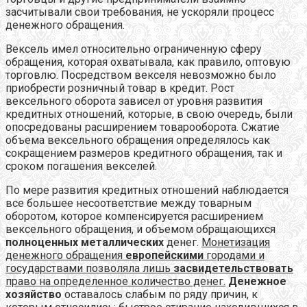
засчитывали свои требования, не ускоряли процесс
денежного обращения.
Вексель имел относительно ограниченную сферу
обращения, которая охватывала, как правило, оптовую
торговлю. Посредством векселя невозможно было
приобрести розничный товар в кредит. Рост
вексельного оборота зависел от уровня развития
кредитных отношений, которые, в свою очередь, были
опосредованы расширением товарооборота. Сжатие
объема вексельного обращения определялось как
сокращением размеров кредитного обращения, так и
сроком погашения векселей.
По мере развития кредитных отношений наблюдается
все большее несоответствие между товарным
оборотом, которое компенсируется расширением
вексельного обращения, и объемом обращающихся
полноценных металлических
денег.
Монетизация
денежного обращения
европейскими
городами и
государствами позволяла лишь
засвидетельствовать
право на определенное количество денег.
Денежное
хозяйство
оставалось слабым по ряду причин, к