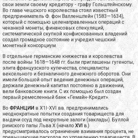
свои земли своему кредитору - графу Гольштейнскому.
Во главе чешского королевства стоял известный
предприниматель Ф. фон Валленштейн (1583—1634),
который с помощью целенаправленных операций с
чеканкой монеты, финансовых спекуляций,
систематической скупкой конфискованных владений
создал громадное состояние и учредил чешский
монетный консорциум.
В отдельные германские княжества и королевства
после войны 1618—1648 гг. были приглашены гугеноты,
элита французского купечества, специалисты
вексельного и безналичного денежного оборотов. Они
имели большой опыт ведения денежных операций,
держали денежный капитал постоянно в движении,
вели банковские книги. С их помощью был создан
первый ремесленный банк «Гемайн-Кредит».
Во
ФРАНЦИИ
в X1I-XVI вв. предпринимались
неоднократные попытки создания товариществ для
выдачи ссуд под некрупные залоги (заклады). Буллой
римского папы Льва Х (начало
XVI
в.)
предусматривалось ограничение взимания процента, не
превышающее расходов по управлению товариществ. В