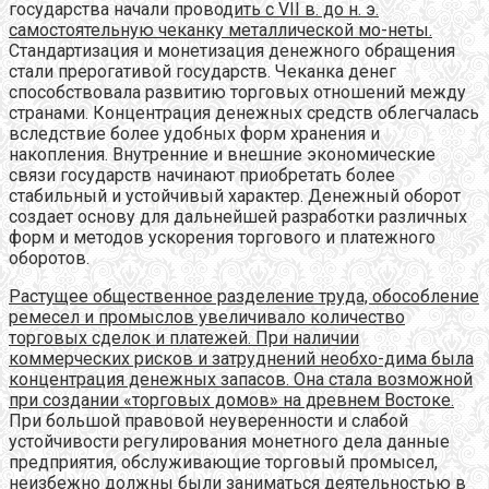
государства начали прово
дить с VII в. до н. э.
самостоятельную чеканку металлической мо-неты.
Стандартизация и монетизация денежного обращения
стали прерогативой государств. Чеканка денег
способствовала развитию торговых отношений между
странами. Концентрация денежных средств облегчалась
вследствие более удобных форм хранения и
накопления. Внутренние и внешние экономические
связи государств начинают приобретать более
стабильный и устойчивый характер. Денежный оборот
создает основу для дальнейшей разработки различных
форм и методов ускорения торгового и платежного
оборотов.
Растущее общественное разделение труда, обособление
ремесел и промыслов увеличивало количество
торговых сделок и платежей. При наличии
коммерческих рисков и затруднений необхо-дима была
концентрация денежных запасов. Она стала возможной
при создании «торговых домов» на древнем Востоке.
При большой правовой неуверенности и слабой
устойчивости регулирования монетного дела данные
предприятия, обслуживающие торговый промысел,
неизбежно должны были заниматься деятельностью в