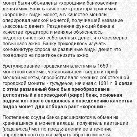
монет были объявлены «хорошими банковскими
деньгами». Банк в качестве кредитора принимал
«хорошие» виды монет, а в качестве менялы
оперировал мелкой монетой, получившей название
«кассовых денег». Разделение функций банка в
качестве кредитора и менялы объяснялось
недостаточностью собственных денег, что чрезмерно
повышало ажио. Банку приходилось изучать
конъюнктуру спроса на различные виды денег, что
позволило на практике снизить ажио.
Урегулирование городскими властями в 1659 г.
монетной системы, установившей твердый тариф
мелкой монеты, способствовало чеканке собственной
городской монеты -
гульденов,
начиная с 1681 г.
В связи
с этим разменный банк был преобразован в
депозитный и переводной (жиро) банк, основная
задача которого сводилась к определению качества
видов монет ддя отбора в ранг «хороших».
Постепенно ссуды банка расширяются в обмен на
хранившиеся в монете вклады, получатель квитанции
(рецеписсы)
мог по предъявлении ее в течение
определенного срока забрать обратно монеты.