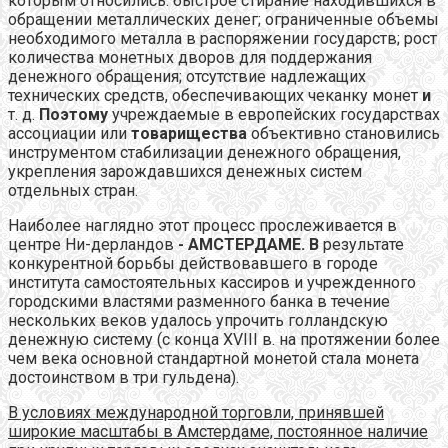
которым относились: быстрое стирание находившихся в
обращении металлических денег; ограниченные объемы
необходимого металла в распоряжении государств; рост
количества монетных дворов для поддержания
денежного обращения; отсутствие надлежащих
технических средств, обеспечивающих чеканку монет
и
т. д.
Поэтому
учреждаемые в европейских государствах
ассоциации или
товарищества
объективно становились
инструментом стабилизации денежного обращения,
укрепления зарождавшихся денежных систем
отдельных стран.
Наиболее наглядно этот процесс прослеживается в
центре Ни-дерландов
- АМСТЕРДАМЕ. В
результате
конкурентной борьбы действовавшего в городе
института самостоятельных кассиров и учрежденного
городскими властями разменного банка в течение
нескольких веков удалось упрочить голландскую
денежную систему (с конца XVIII в. на протяжении более
чем века основной стандартной монетой стала монета
достоинством в три гульдена).
В условиях международной торговли, принявшей
широкие масштабы в Амстердаме, постоянное наличие