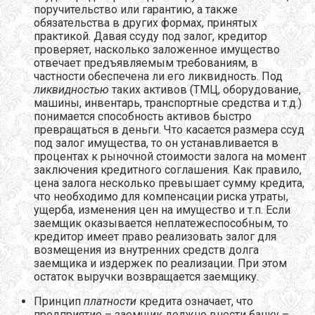
поручительство или гарантию, а также
обязательства в других формах, принятых
практикой. Давая ссуду под залог, кредитор
проверяет, насколько заложенное имущество
отвечает предъявляемым требованиям, в
частности обеспечена ли его ликвидность. Под
ликвидностью
таких активов (ТМЦ, оборудование,
машины, инвентарь, транспортные средства и т.д.)
понимается способность активов быстро
превращаться в деньги. Что касается размера ссуд
под залог имущества, то он устанавливается в
процентах к рыночной стоимости залога на момент
заключения кредитного соглашения. Как правило,
цена залога несколько превышает сумму кредита,
что необходимо для компенсации риска утраты,
ущерба, изменения цен на имущество и т.п. Если
заемщик оказывается неплатежеспособным, то
кредитор имеет право реализовать залог для
возмещения из внутренних средств долга
заемщика и издержек по реализации. При этом
остаток выручки возвращается заемщику.
Принцип
платности
кредита означает, что
предприятие – заемщик должно внести банку –