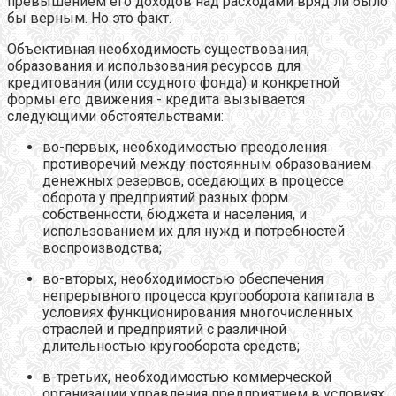
превышением его доходов над расходами вряд ли было
бы верным. Но это факт.
Объективная необходимость существования,
образования и использования ресурсов для
кредитования (или ссудного фонда) и конкретной
формы его движения - кредита вызывается
следующими обстоятельствами:
во-первых, необходимостью преодоления
противоречий между постоянным образованием
денежных резервов, оседающих в процессе
оборота у предприятий разных форм
собственности, бюджета и населения, и
использованием их для нужд и потребностей
воспроизводства;
во-вторых, необходимостью обеспечения
непрерывного процесса кругооборота капитала в
условиях функционирования многочисленных
отраслей и предприятий с различной
длительностью кругооборота средств;
в-третьих, необходимостью коммерческой
организации управления предприятием в условиях