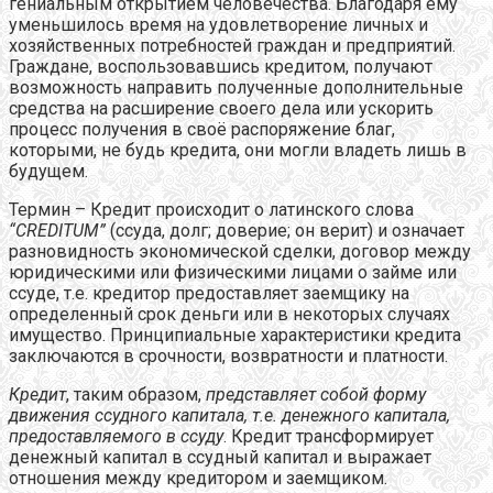
гениальным открытием человечества. Благодаря ему
уменьшилось время на удовлетворение личных и
хозяйственных потребностей граждан и предприятий.
Граждане, воспользовавшись кредитом, получают
возможность направить полученные дополнительные
средства на расширение своего дела или ускорить
процесс получения в своё распоряжение благ,
которыми, не будь кредита, они могли владеть лишь в
будущем.
Термин – Кредит происходит о латинского слова
“
CREDITUM
”
(ссуда, долг; доверие; он верит) и означает
разновидность экономической сделки, договор между
юридическими или физическими лицами о займе или
ссуде, т.е. кредитор предоставляет заемщику на
определенный срок деньги или в некоторых случаях
имущество. Принципиальные характеристики кредита
заключаются в срочности, возвратности и платности.
Кредит
, таким образом,
представляет собой форму
движения ссудного капитала, т.е. денежного капитала,
предоставляемого в ссуду
. Кредит трансформирует
денежный капитал в ссудный капитал и выражает
отношения между кредитором и заемщиком.