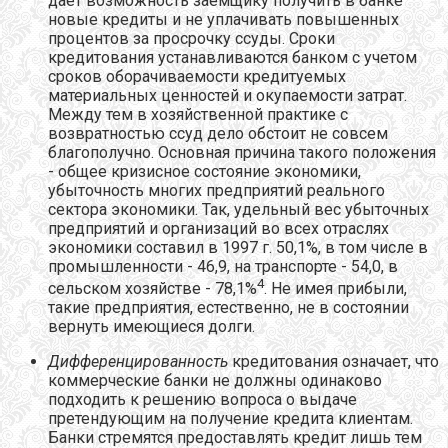
дает возможность заемщику получить в банке
новые кредиты и не уплачивать повышенных
процентов за просрочку ссуды. Сроки
кредитования устанавливаются банком с учетом
сроков оборачиваемости кредитуемых
материальных ценностей и окупаемости затрат.
Между тем в хозяйственной практике с
возвратностью ссуд дело обстоит не совсем
благополучно. Основная причина такого положения
- общее кризисное состояние экономики,
убыточность многих предприятий реального
сектора экономики. Так, удельный вес убыточных
предприятий и организаций во всех отраслях
экономики составил в 1997 г. 50,1%, в том числе в
промышленности - 46,9, на транспорте - 54,0, в
4
сельском хозяйстве - 78,1%
. Не имея прибыли,
такие предприятия, естественно, не в состоянии
вернуть имеющиеся долги.
Дифференцированность
кредитования означает, что
коммерческие банки не должны одинаково
подходить к решению вопроса о выдаче
претендующим на получение кредита клиентам.
Банки стремятся предоставлять кредит лишь тем