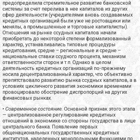
предопределила стремительное развитие банковской
системы за счет перелива в нее капиталов из других
сфер деятельности (учредителями вновь создаваемых
кредитных организаций были уже не ростовщики или
менялы, а промышленные и торговые капиталисты).
Отношения на рынке ссудных капиталов начали
приобретать до некоторой степени формализованный
характер, устанавливались типовые процедуры
кредитования, средне – региональные и средне –
национальные ставки ссудного процента, механизм
ответственности сторон и т.п. Однако в целом
деятельность кредитных организаций по-прежнему
носила децентрализованный характер, что объективно
препятствовало развитию рынка ссудных капиталов, а в
условиях цикличного развития экономики временами
провоцировало обострение диспропорций на других
финансовых рынках.
•
Современное состояние.
Основной признак этого этапа
— централизованное регулирование кредитных
отношений в экономике со стороны государства в лице
центрального банка. Появление первых
общенациональных государственных кредитных
институтов, наделенных монопольными функциями по