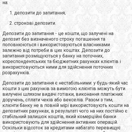
на:
депозити до запитання;
строкові депозити.
Депозити до запитання - це кошти, що залучені на
депозит без визначеного строку погашення та
поповнюються і використовуються власниками
залежно від потреби в цих коштах. Депозити до
запитання розміщуються у банку на поточних,
кореспондентських та бюджетних рахунках клієнтів і
використовуються ними для здійснення поточних
розрахунків.
Депозити до запитання є нестабільними: у будь-який час
кошти з цих рахунків за вимогою клієнтів можуть бути
вилучені шляхом видачі готівки, виконання платіжних
доручень, сплати чеків або векселів. Разом з тим,
клієнти банку не в повній мірі використовують кошти на
депозитних рахунках, в результаті чого на них постійно є
стабільний залишок коштів, який комерційні банки
використовують для здійснення активних операцій.
Оскільки відсоток за кредитами набагато перевищує