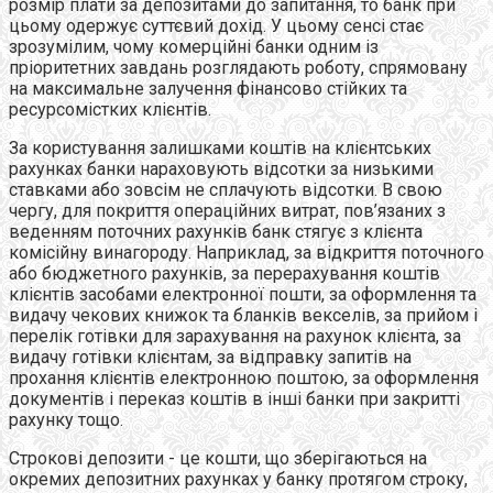
розмір плати за депозитами до запитання, то банк при
цьому одержує суттєвий дохід. У цьому сенсі стає
зрозумілим, чому комерційні банки одним із
пріоритетних завдань розглядають роботу, спрямовану
на максимальне залучення фінансово стійких та
ресурсомістких клієнтів.
За користування залишками коштів на клієнтських
рахунках банки нараховують відсотки за низькими
ставками або зовсім не сплачують відсотки. В свою
чергу, для покриття операційних витрат, пов’язаних з
веденням поточних рахунків банк стягує з клієнта
комісійну винагороду. Наприклад, за відкриття поточного
або бюджетного рахунків, за перерахування коштів
клієнтів засобами електронної пошти, за оформлення та
видачу чекових книжок та бланків векселів, за прийом і
перелік готівки для зарахування на рахунок клієнта, за
видачу готівки клієнтам, за відправку запитів на
прохання клієнтів електронною поштою, за оформлення
документів і переказ коштів в інші банки при закритті
рахунку тощо.
Строкові депозити - це кошти, що зберігаються на
окремих депозитних рахунках у банку протягом строку,