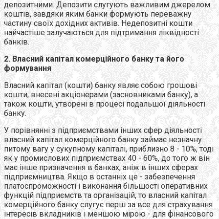
депозитними. Депозити слугують важливим джерелом
коштів, завдяки яким банки формують переважну
частину своїх дохідних активів. Недепозитні кошти
найчастіше залучаються для підтримання ліквідності
банків.
2. Власний капітал комерційного банку та його
формування
Власний капітал (кошти) банку являє собою грошові
кошти, внесені акціонерами (засновниками банку), а
також кошти, утворені в процесі подальшої діяльності
банку.
У порівнянні з підприємствами інших сфер діяльності
власний капітал комерційного банку займає незначну
питому вагу у сукупному капіталі, приблизно 8 - 10%, тоді
як у промислових підприємствах 40 - 60%, до того ж він
має інше призначення в банках, аніж в інших сферах
підприємництва. Якщо в останніх це - забезпечення
платоспроможності і виконання більшості оперативних
функцій підприємств та організацій, то власний капітал
комерційного банку слугує перш за все для страхування
інтересів вкладників і меншою мірою - для фінансового