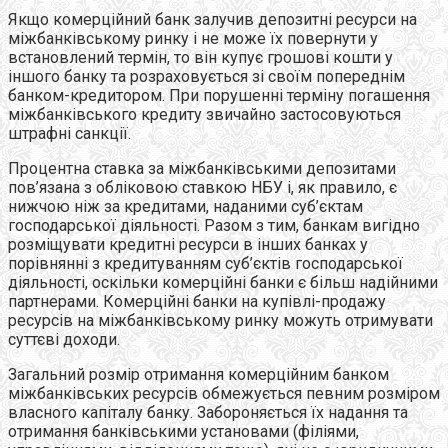
Якщо комерційний банк залучив депозитні ресурси на
міжбанківському ринку і не може їх повернути у
встановлений термін, то він купує грошові кошти у
іншого банку та розраховується зі своїм попереднім
банком-кредитором. При порушенні терміну погашення
міжбанківського кредиту звичайно застосовуються
штрафні санкції.
Процентна ставка за міжбанківськими депозитами
пов’язана з обліковою ставкою НБУ і, як правило, є
нижчою ніж за кредитами, наданими суб’єктам
господарської діяльності. Разом з тим, банкам вигідно
розміщувати кредитні ресурси в інших банках у
порівнянні з кредитуванням суб’єктів господарської
діяльності, оскільки комерційні банки є більш надійними
партнерами. Комерційні банки на купівлі-продажу
ресурсів на міжбанківському ринку можуть отримувати
суттєві доходи.
Загальний розмір отримання комерційним банком
міжбанківських ресурсів обмежується певним розміром
власного капіталу банку. Забороняється їх надання та
отримання банківськими установами (філіями,