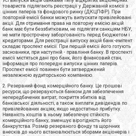
Усі випуски акцій банками типу відкритих акціонерних
товариств підлягають реєстрації у Державній комісії з
цінних паперів та фондового ринку (ДКЦПФР). При
повторній емісії банки можуть випускати привілейовані
акції. Для отримання права на повторну емісію акцій
банк має бути беззбитковим, не підлягати санкціям НБУ,
не мати прострочену заборгованість перед бюджетом і
кредиторами. Для реєстрації випуску акцій банк-емітент
складає проспект емісії. При першій емісії його готують
засновники, при наступній - правління банку. В проспекті
емісії містяться дані про банк, його фінансовий стан,
інформація про попередні випуски цінних паперів.
Проспект емісії повинен бути затверджений
незалежною аудиторською компанією.
2. Резервний фонд комерційного банку. Це грошові
ресурси, що резервуються банком для забезпечення
непередбачених витрат, покриття збитків від
банківської діяльності, а також виплати дивідендів по
привілейованих акціях, якщо недостатньо прибутку.
Наявність коштів в ньому забезпечує стійкість
комерційного банку, зменшує вірогідність його
банкрутства. Розмір резервного фонду та щорічних
внесків до нього встановлюється зборами акціонерів і