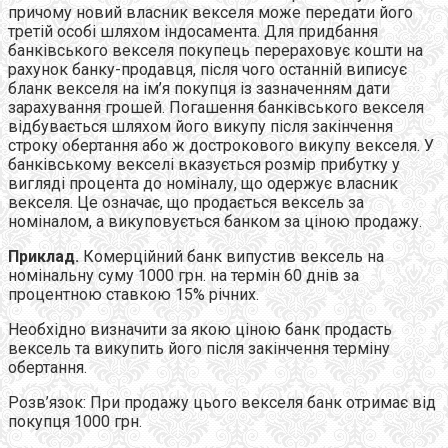
причому новий власник векселя може передати його
третій особі шляхом індосамента. Для придбання
банківського векселя покупець перераховує кошти на
рахунок банку-продавця, після чого останній виписує
бланк векселя на ім’я покупця із зазначенням дати
зарахування грошей. Погашення банківського векселя
відбувається шляхом його викупу після закінчення
строку обертання або ж дострокового викупу векселя. У
банківському векселі вказується розмір прибутку у
вигляді процента до номіналу, що одержує власник
векселя. Це означає, що продається вексель за
номіналом, а викуповується банком за ціною продажу.
Приклад.
Комерційний банк випустив вексель на
номінальну суму 1000 грн. на термін 60 днів за
процентною ставкою 15% річних.
Необхідно визначити за якою ціною банк продасть
вексель та викупить його після закінчення терміну
обертання.
Розв’язок: При продажу цього векселя банк отримає від
покупця 1000 грн.