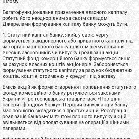
цілому.
Багатофункціональне призначення власного капіталу
робить його неоднорідним за своїм складом.
Джерелами формування капіталу банку можуть бути:
1. Статутний капітал банку, який, у свою чергу,
формується з акціонерного або приватного капіталу під
час організації нового банку шляхом акумулювання
внесків засновників чи випуску і реалізації акцій.
Статутний фонд комерційного банку формується лише
за рахунок власних коштів акціонерів. Забороняється
формування статутного капіталу за рахунок бюджетних
коштів, коштів, отриманих у кредит і під заставу.
Емісія акцій як форма створення і поповнення статутного
фонду комерційного банку регулюється законами
України «Про господарські товариства», «Про цінні
папери і фондову біржу». Перший випуск акцій банку
має повністю складатися з простих акцій. Реєстрація і
реалізація банком-емітентом першого випуску акцій
звільняється від оподаткування на операції з цінними
паперами.