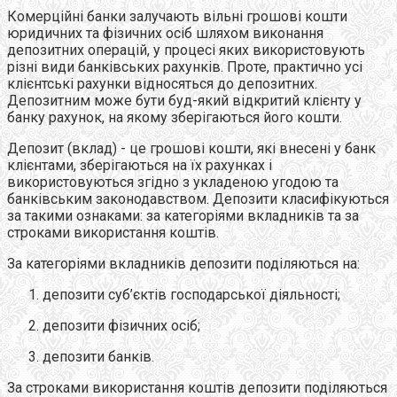
Комерційні банки залучають вільні грошові кошти
юридичних та фізичних осіб шляхом виконання
депозитних операцій, у процесі яких використовують
різні види банківських рахунків. Проте, практично усі
клієнтські рахунки відносяться до депозитних.
Депозитним може бути буд-який відкритий клієнту у
банку рахунок, на якому зберігаються його кошти.
Депозит (вклад) - це грошові кошти, які внесені у банк
клієнтами, зберігаються на їх рахунках і
використовуються згідно з укладеною угодою та
банківським законодавством. Депозити класифікуються
за такими ознаками: за категоріями вкладників та за
строками використання коштів.
За категоріями вкладників депозити поділяються на:
депозити суб’єктів господарської діяльності;
депозити фізичних осіб;
депозити банків.
За строками використання коштів депозити поділяються