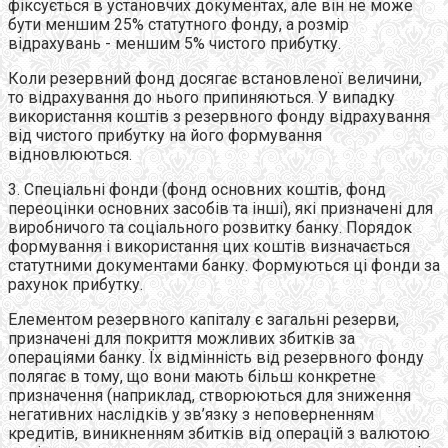
фіксується в установчих документах, але він не може
бути меншим 25% статутного фонду, а розмір
відрахувань - меншим 5% чистого прибутку.
Коли резервний фонд досягає встановленої величини,
то відрахування до нього припиняються. У випадку
використання коштів з резервного фонду відрахування
від чистого прибутку на його формування
відновлюються.
3. Спеціальні фонди (фонд основних коштів, фонд
переоцінки основних засобів та інші), які призначені для
виробничого та соціального розвитку банку. Порядок
формування і використання цих коштів визначається
статутними документами банку. Формуються ці фонди за
рахунок прибутку.
Елементом резервного капіталу є загальні резерви,
призначені для покриття можливих збитків за
операціями банку. Їх відмінність від резервного фонду
полягає в тому, що вони мають більш конкретне
призначення (наприклад, створюються для зниження
негативних наслідків у зв’язку з неповерненням
кредитів, виникненням збитків від операцій з валютою