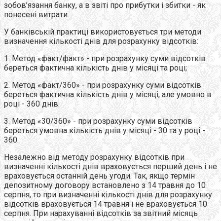
зобов’язання банку, а в звіті про прибутки і збитки - як
понесені витрати.
У банківській практиці використовується три методи
визначення кількості днів для розрахунку відсотків:
1. Метод «факт/факт» - при розрахунку суми відсотків
береться фактична кількість днів у місяці та році;
2. Метод «факт/360» - при розрахунку суми відсотків
береться фактична кількість днів у місяці, але умовно в
році - 360 днів.
3. Метод «30/360» - при розрахунку суми відсотків
береться умовна кількість днів у місяці - 30 та у році -
360.
Незалежно від методу розрахунку відсотків при
визначенні кількості днів враховується перший день і не
враховується останній день угоди. Так, якщо термін
депозитному договору встановлено з 14 травня до 10
серпня, то при визначенні кількості днів для розрахунку
відсотків враховується 14 травня і не враховується 10
серпня. При нарахуванні відсотків за звітний місяць