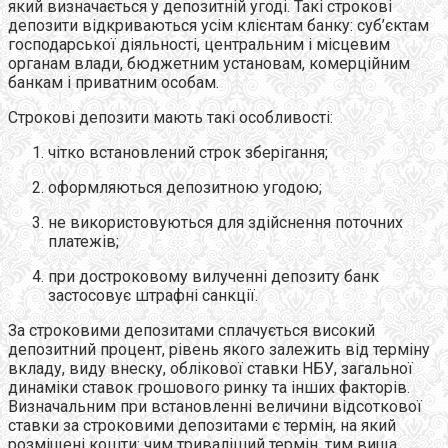
який визначається у депозитній угоді. Такі строкові
депозити відкриваються усім клієнтам банку: суб’єктам
господарської діяльності, центральним і місцевим
органам влади, бюджетним установам, комерційним
банкам і приватним особам.
Строкові депозити мають такі особливості:
чітко встановлений строк зберігання;
оформляються депозитною угодою;
не використовуються для здійснення поточних
платежів;
при достроковому вилученні депозиту банк
застосовує штрафні санкції.
За строковими депозитами сплачується високий
депозитний процент, рівень якого залежить від терміну
вкладу, виду внеску, облікової ставки НБУ, загальної
динаміки ставок грошового ринку та інших факторів.
Визначальним при встановленні величини відсоткової
ставки за строковими депозитами є термін, на який
розміщені кошти: чим триваліший термін, тим вища