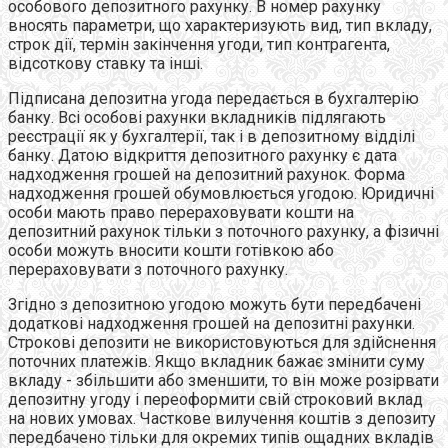
особового депозитного рахунку. В номер рахунку
вносять параметри, що характеризують вид, тип вкладу,
строк дії, термін закінчення угоди, тип контрагента,
відсоткову ставку та інші.
Підписана депозитна угода передається в бухгалтерію
банку. Всі особові рахунки вкладників підлягають
реєстрації як у бухгалтерії, так і в депозитному відділі
банку. Датою відкриття депозитного рахунку є дата
надходження грошей на депозитний рахунок. Форма
надходження грошей обумовлюється угодою. Юридичні
особи мають право перераховувати кошти на
депозитний рахунок тільки з поточного рахунку, а фізичні
особи можуть вносити кошти готівкою або
перераховувати з поточного рахунку.
Згідно з депозитною угодою можуть бути передбачені
додаткові надходження грошей на депозитні рахунки.
Строкові депозити не використовуються для здійснення
поточних платежів. Якщо вкладник бажає змінити суму
вкладу - збільшити або зменшити, то він може розірвати
депозитну угоду і переоформити свій строковий вклад
на нових умовах. Часткове вилучення коштів з депозиту
передбачено тільки для окремих типів ощадних вкладів