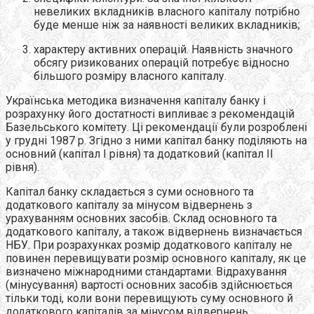
невеликих вкладників власного капіталу потрібно
буде менше ніж за наявності великих вкладників;
характеру активних операцій. Наявність значного
обсягу ризикованих операцій потребує відносно
більшого розміру власного капіталу.
Українська методика визначення капіталу банку і
розрахунку його достатності випливає з рекомендацій
Базельського комітету. Ці рекомендації були розроблені
у грудні 1987 р. Згідно з ними капітал банку поділяють на
основний (капітал І рівня) та додатковий (капітал II
рівня).
Капітал банку складається з суми основного та
додаткового капіталу за мінусом відвернень з
урахуванням основних засобів. Склад основного та
додаткового капіталу, а також відвернень визначається
НБУ. При розрахунках розмір додаткового капіталу не
повинен перевищувати розмір основного капіталу, як це
визначено міжнародними стандартами. Відрахування
(мінусування) вартості основних засобів здійснюється
тільки тоді, коли вони перевищують суму основного й
додаткового капіталів за мінусом відвернень.