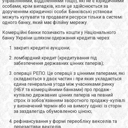
управліннями, відділеннями тощо), які не є юридичними
особами, крім випадків, коли це здійснюється за
дорученням юридичної особи. Банківські установи
можуть купувати та продавати ресурси тільки в системі
одного банку, який має філійну мережу.
Комерційні банки позичають кошти у Національного
банку України шляхом одержання кредитів через:
закриті кредитні аукціони;
ломбардний кредит (кредитування під
забезпечення державних цінних паперів);
операції РЕПО. Це операції з цінними паперами, які
складаються з двох частин і при яких укладається
єдина генеральна угода між учасниками ринку
(НБУ та комерційними банками) про продаж-
купівлю державних цінних паперів на певний
строк із зобов’язанням зворотного продажу-купівлі
у визначений термін або на вимогу однієї із сторін
за заздалегідь обумовленою ціною;
рефінансування у формі переобліку векселів та
перезастави векселів.