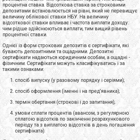
процентна ставка. Відсоткова ставка за строковими
депозитами встановлюється на рівні, який не перевищує
величину облікової ставки НБУ. На величину
відсоткової ставки впливає і частота виплати доходу:
чим рідше здійснюються виплати, тим вищий рівень
процентної ставки.
Однієї із форм строкових депозитів є сертифікати, які
бувають депозитними та ощадними. Депозитні
сертифікати надаються юридичним особам, а ощадні -
фізичним. Сертифікати можуть класифікуватись і за
такими ознаками:
спосіб випуску (у разовому порядку і серіями);
спосіб оформлення (іменні і на пред’явника);
термін обертання (строкові і до запитання);
умови сплати процентів (авансом, з регулярною
сплатою відсотків по закінченні розрахункового
періоду та з виплатою відсотків в день погашення
сертифіката).