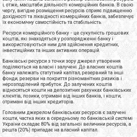
і, отже, масштаби діяльності комерційних банків. В свою
чергу, вигідне розміщення ресурсів сприяє підвищенню
дохідності та ліквідності комерційних банків, забезпечує
їх економічну самостійність та стабільність.
Ресурси комерційного банку - це сукупність грошових
коштів, які знаходяться у розпорядженні банку і
використовуються ним для здійснення кредитних,
інвестиційних та інших активних операцій.
Банківські ресурси з точки зору джерел утворення
поділяються на власні і залучені. До власних коштів
банку належать статутний капітал, резервний та інші
фонди, резерви на покриття різноманітних ризиків і
нерозподілений прибуток. До залучених коштів
відносяться кошти на депозитних рахунках банківських
клієнтів, позики, отримані від інших банків, і кошти,
отримані від інших кредиторів.
Головним джерелом банківських ресурсів є залучені
кошти, частка яких в середньому по банківській системі
України складає 80% від загальної величини ресурсів, а
решта (20%) припадає на власний капітал.