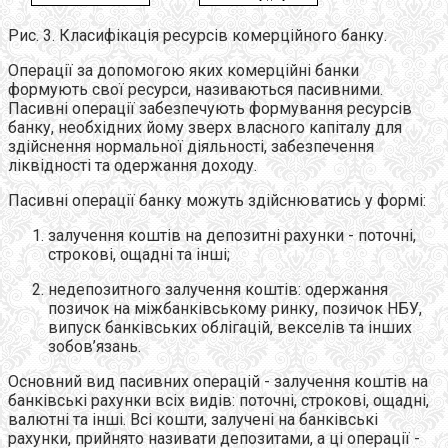
Рис. 3. Класифікація ресурсів комерційного банку.
Операції за допомогою яких комерційні банки
формують свої ресурси, називаються пасивними.
Пасивні операції забезпечують формування ресурсів
банку, необхідних йому зверх власного капіталу для
здійснення нормальної діяльності, забезпечення
ліквідності та одержання доходу.
Пасивні операції банку можуть здійснюватись у формі:
залучення коштів на депозитні рахунки - поточні,
строкові, ощадні та інші;
недепозитного залучення коштів: одержання
позичок на міжбанківському ринку, позичок НБУ,
випуск банківських облігацій, векселів та інших
зобов’язань.
Основний вид пасивних операцій - залучення коштів на
банківські рахунки всіх видів: поточні, строкові, ощадні,
валютні та інші. Всі кошти, залучені на банківські
рахунки, прийнято називати депозитами, а ці операції -