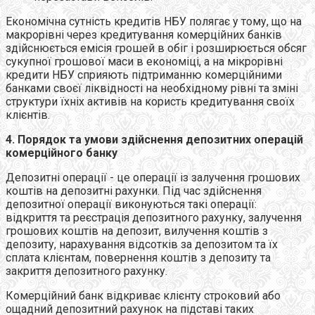
Економічна сутність кредитів НБУ полягає у тому, що на
макрорівні через кредитування комерційних банків
здійснюється емісія грошей в обіг і розширюється обсяг
сукупної грошової маси в економіці, а на мікрорівні
кредити НБУ сприяють підтриманню комерційними
банками своєї ліквідності на необхідному рівні та зміні
структури їхніх активів на користь кредитування своїх
клієнтів.
4. Порядок та умови здійснення депозитних операцій
комерційного банку
Депозитні операції - це операції із залучення грошових
коштів на депозитні рахунки. Під час здійснення
депозитної операції виконуються такі операції:
відкриття та реєстрація депозитного рахунку, залучення
грошових коштів на депозит, вилучення коштів з
депозиту, нарахування відсотків за депозитом та їх
сплата клієнтам, повернення коштів з депозиту та
закриття депозитного рахунку.
Комерційний банк відкриває клієнту строковий або
ощадний депозитний рахунок на підставі таких