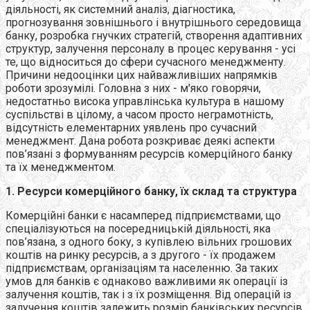
діяльності, як системний аналіз, діагностика,
прогнозування зовнішнього і внутрішнього середовища
банку, розробка гнучких стратегій, створення адаптивних
структур, залучення персоналу в процес керування - усі
те, що відноситься до сфери сучасного менеджменту.
Причини недооцінки цих найважливіших напрямків
роботи зрозумілі. Головна з них - м'яко говорячи,
недостатньо висока управлінська культура в нашому
суспільстві в цілому, а часом просто неграмотність,
відсутність елементарних уявлень про сучасний
менеджмент. Дана робота розкриває деякі аспекти
пов’язані з формуванням ресурсів комерційного банку
та їх менеджментом.
1. Ресурси комерційного банку, їх склад та структура
Комерційні банки є насамперед підприємствами, що
спеціалізуються на посередницькій діяльності, яка
пов’язана, з одного боку, з купівлею вільних грошових
коштів на ринку ресурсів, а з другого - їх продажем
підприємствам, організаціям та населенню. За таких
умов для банків є однаково важливими як операції із
залучення коштів, так і з їх розміщення. Від операцій із
залучення коштів залежить розмір банківських ресурсів