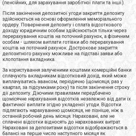
(пенсійних, для зарахування заробітної плати та інші.).
Після закінчення депозитної угоди закриття депозиту
здійснюється на основі оформлення меморіального
ордеру. Повернення депозиту і сплата відсоткового
доходу юридичним особам здійснюється тільки через
перерахування коштів на поточний рахунок, а фізичним
особам - шляхом виплати готівки або перерахування
коштів на поточний рахунок. Дострокове закриття
депозитного рахунку можливе на підставі заяви або
клопотання вкладника.
За користування залученими коштами комерційні банки
сплачують вкладникам відсотковий дохід, який може
виплачуватись авансом, періодично (щомісяця, раз у
квартал, за підсумками року) та після закінчення строку
дії депозиту. Діючими правилами передбачено
щомісячне нарахування відсотків незалежно від дати їх
фактичної виплати згідно укладеної угоди. Відсотки
підлягають нарахуванню щомісяця, не пізніше, ніж в
останній робочий день місяця. Нараховані, але не
сплачені відсотки відносять до нарахованих витрат.
Нараховані за депозитами відсотки відображаються в
балансі на перше число наступного місяця як