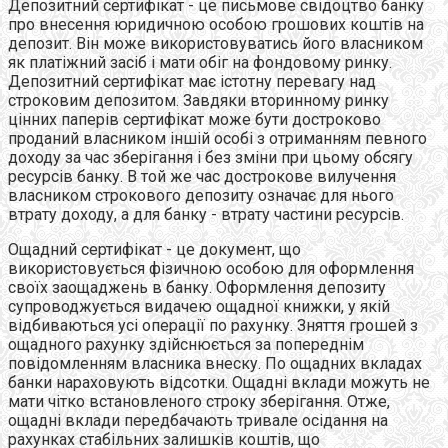
Депозитний сертифікат - це письмове свідоцтво банку
про внесення юридичною особою грошових коштів на
депозит. Він може використовуватись його власником
як платіжний засіб і мати обіг на фондовому ринку.
Депозитний сертифікат має істотну перевагу над
строковим депозитом. Завдяки вторинному ринку
цінних паперів сертифікат може бути достроково
проданий власником іншій особі з отриманням певного
доходу за час зберігання і без зміни при цьому обсягу
ресурсів банку. В той же час дострокове вилучення
власником строкового депозиту означає для нього
втрату доходу, а для банку - втрату частини ресурсів.
Ощадний сертифікат - це документ, що
використовується фізичною особою для оформлення
своїх заощаджень в банку. Оформлення депозиту
супроводжується видачею ощадної книжки, у якій
відбиваються усі операції по рахунку. Зняття грошей з
ощадного рахунку здійснюється за попереднім
повідомленням власника внеску. По ощадних вкладах
банки нараховують відсотки. Ощадні вклади можуть не
мати чітко встановленого строку зберігання. Отже,
ощадні вклади передбачають тривале осідання на
рахунках стабільних залишків коштів, що