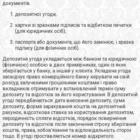
документів:
депозитної угоди;
картки зі зразками підписів та відбитком печатки
(для юридичних осіб);
паспорта або документа, що його замінює, і зразка
підпису (для фізичних осіб).
Депозитна угода укладається між банком та юридичною
(фізичною) особою в двох примірниках, один із яких
зберігається у банку, а інший у клієнта. Укладена угода
засвідчує право комерційного банку керувати на свій
розсуд залученими грошовими коштами і право
вкладників отримувати у встановлений термін суму
депозиту та відсотків за його користування. В депозитній
угоді передбачається: дата внесення депозиту, сума
депозиту, форма зарахування коштів на депозитний
рахунок, відсоткова ставка за користування депозитом,
періодичність сплати відсотків, порядок повернення
депозиту та відсотків після закінчення строку зберігання
коштів, права, зобов’язання та відповідальність сторін
тощо. В угоді проставляється номер відкритого