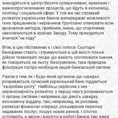
знаходяться в центрі безлічі суперечливих, кризових і
важкопрогнозованих процесів, що йдуть в економіці,
політиці і соціальній сфері. У той же час стрімкий
розвиток українських банків випереджає можливості
їхніх працівників і керівників ґрунтовно опанувати всім
арсеналом методів, прийомів, знань, що сторіччями
накопичуються в країнах Заходу. Тому приходиться
вчитися "на ходу".
Втім, в цих обставинах є і свої плюси. Сьогодні
банкірами стають і утримуються в цій якості тільки
дійсно талановиті люди, що вміють схоплювати знання,
як говориться, на льоту. Безсумнівно, така природна
фільтрація гостро необхідна нашій банківській системі.
Разом з тим, як і будь-який організм, що швидко
розвивається, сучасний український банк піддається
"хворобам росту". Найбільш серйозна з них -
нерівномірність розвитку: у першу чергу розвиваються
ті органи, системи і напрямки, що дають швидку
економічну віддачу, такі, наприклад, як реклама,
ризикові фінансові операції, розширення переліку
надаваних послуг, пошук нових ринків. І істотно
уступають, а часом і відсутні в роботі банків такі види