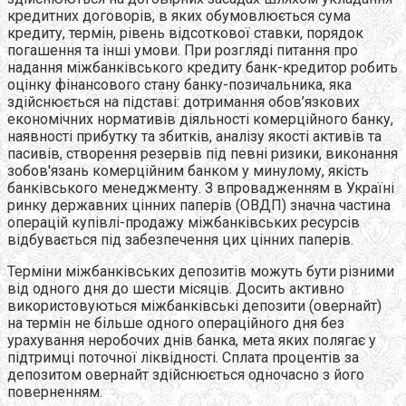
кредитних договорів, в яких обумовлюється сума
кредиту, термін, рівень відсоткової ставки, порядок
погашення та інші умови. При розгляді питання про
надання міжбанківського кредиту банк-кредитор робить
оцінку фінансового стану банку-позичальника, яка
здійснюється на підставі: дотримання обов’язкових
економічних нормативів діяльності комерційного банку,
наявності прибутку та збитків, аналізу якості активів та
пасивів, створення резервів під певні ризики, виконання
зобов'язань комерційним банком у минулому, якість
банківського менеджменту. З впровадженням в Україні
ринку державних цінних паперів (ОВДП) значна частина
операцій купівлі-продажу міжбанківських ресурсів
відбувається під забезпечення цих цінних паперів.
Терміни міжбанківських депозитів можуть бути різними
від одного дня до шести місяців. Досить активно
використовуються міжбанківські депозити (овернайт)
на термін не більше одного операційного дня без
урахування неробочих днів банка, мета яких полягає у
підтримці поточної ліквідності. Сплата процентів за
депозитом овернайт здійснюється одночасно з його
поверненням.