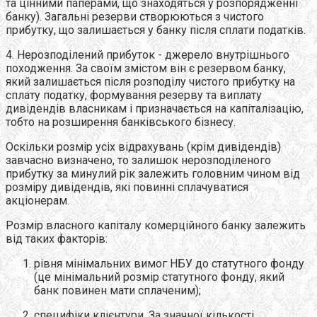
та цінними паперами, що знаходяться у розпорядженні
банку). Загальні резерви створюються з чистого
прибутку, що залишається у банку після сплати податків.
4. Нерозподілений прибуток - джерело внутрішнього
походження. За своїм змістом він є резервом банку,
який залишається після розподілу чистого прибутку на
сплату податку, формування резерву та виплату
дивідендів власникам і призначається на капіталізацію,
тобто на розширення банківського бізнесу.
Оскільки розмір усіх відрахувань (крім дивідендів)
завчасно визначено, то залишок нерозподіленого
прибутку за минулий рік залежить головним чином від
розміру дивідендів, які повинні сплачуватися
акціонерам.
Розмір власного капіталу комерційного банку залежить
від таких факторів:
рівня мінімальних вимог НБУ до статутного фонду
(це мінімальний розмір статутного фонду, який
банк повинен мати сплаченим);
специфіки клієнтури. За значної кількості