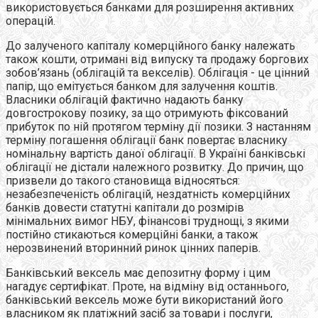
використовується банками для розширення активних
операцій.
До залученого капіталу комерційного банку належать
також кошти, отримані від випуску та продажу боргових
зобов’язань (облігацій та векселів). Облігація - це цінний
папір, що емітується банком для залучення коштів.
Власники облігацій фактично надають банку
довгострокову позику, за що отримують фіксований
прибуток по ній протягом терміну дії позики. З настанням
терміну погашення облігації банк повертає власнику
номінальну вартість даної облігації. В Україні банківські
облігації не дістали належного розвитку. До причин, що
призвели до такого становища відносяться:
незабезпеченість облігацій, нездатність комерційних
банків довести статутні капітали до розмірів
мінімальних вимог НБУ, фінансові труднощі, з якими
постійно стикаються комерційні банки, а також
нерозвинений вторинний ринок цінних паперів.
Банківський вексель має депозитну форму і цим
нагадує сертифікат. Проте, на відміну від останнього,
банківський вексель може бути використаний його
власником як платіжний засіб за товари і послуги,