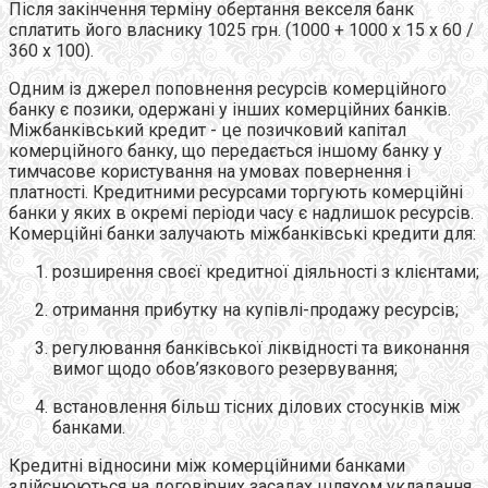
Після закінчення терміну обертання векселя банк
сплатить його власнику 1025 грн. (1000 + 1000 х 15 х 60 /
360 х 100).
Одним із джерел поповнення ресурсів комерційного
банку є позики, одержані у інших комерційних банків.
Міжбанківський кредит - це позичковий капітал
комерційного банку, що передається іншому банку у
тимчасове користування на умовах повернення і
платності. Кредитними ресурсами торгують комерційні
банки у яких в окремі періоди часу є надлишок ресурсів.
Комерційні банки залучають міжбанківські кредити для:
розширення своєї кредитної діяльності з клієнтами;
отримання прибутку на купівлі-продажу ресурсів;
регулювання банківської ліквідності та виконання
вимог щодо обов’язкового резервування;
встановлення більш тісних ділових стосунків між
банками.
Кредитні відносини між комерційними банками
здійснюються на договірних засадах шляхом укладання