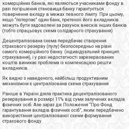
комерційних банків, які являються учасниками фонду в
разі погіршення становища банку гарантується
повернення вкладу в межах певного ліміту. При цьому,
якщо “потерпає” один банк, претензії його вкладників
можуть бути задоволені за рахунок внесків інших банків
(тобто спрацьовує схема солідарного страхування).
Децентралізована схема передбачає створення
страхового резерву (пулу) безпосередньо на рівні
самого комерційного банку. (індивідуальний принцип
страхування), і у разі недостатності зарезервованих
коштів виникає проблема із компенсацією решти
вкладників.
Як видно з наведеного, найбільш продуктивним
механізмом є централізована схема страхування.
Раніше в Україні діяла практика децентралізованого
резервування в розмірі 11% від суми залучених вкладів
фізичних осіб. Але зараз діє Положення “Про Фонд
гарантування вкладів фізичних осіб”, яким передбачено
використання централізованої схеми формування
страхового фонду.