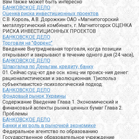
Вам также может быть интересно
БАНКОВСКОЕ ДЕЛО
Оценка риска инвестиционных проектов
С.В. Король, А.В. Дорожкин ОАО «Магнитогорский
металлургический комбинат», г. Магнитогорск ОЦЕНКА
РИСКА ИНВЕСТИЦИОННЫХ ПРОЕКТОВ
БАНКОВСКОЕ ДЕЛО
Торговля на "Форекс"
Введение Внутридневная торговля, когда позиции
открывают и закрывают в течение одного дня (24 часа),
БАНКОВСКОЕ ДЕЛО
Шпаргалка по Деньгам, кредиту, банку
01. Сейчас сущ-ют две осн. конц-ии происх-ния денег:
рационалистическая и эволюционная. 1)использ
субъективистско-психологический подход:
БАНКОВСКОЕ ДЕЛО
Фондовый рынок Украины
Содержание Введение Глава 1. Экономический и
финансовый аспекты рынка ценных бумаг Глава 2.
Проблемы
БАНКОВСКОЕ ДЕЛО
Банки и их роль в рыночной экономике
Федеральное агентство по образованию
Государственное образовательное учреждение