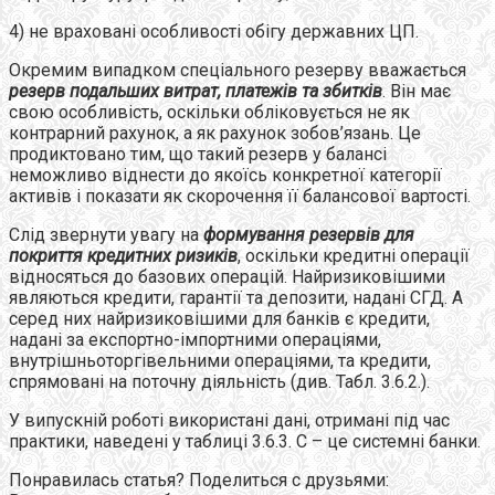
4) не враховані особливості обігу державних ЦП.
Окремим випадком спеціального резерву вважається
резерв подальших витрат, платежів та збитків
. Він має
свою особливість, оскільки обліковується не як
контрарний рахунок, а як рахунок зобов’язань. Це
продиктовано тим, що такий резерв у балансі
неможливо віднести до якоїсь конкретної категорії
активів і показати як скорочення її балансової вартості.
Слід звернути увагу на
формування резервів для
покриття кредитних ризиків
, оскільки кредитні операції
відносяться до базових операцій. Найризиковішими
являються кредити, гарантії та депозити, надані СГД. А
серед них найризиковішими для банків є кредити,
надані за експортно-імпортними операціями,
внутрішньоторгівельними операціями, та кредити,
спрямовані на поточну діяльність (див. Табл. 3.6.2.).
У випускній роботі використані дані, отримані під час
практики, наведені у таблиці 3.6.3. С – це системні банки.
Понравилась статья? Поделиться с друзьями: