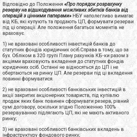
Відповідно до Положення
«Про порядок розрахунку
резерву на відшкодування можливих збитків банків від
операцій з цінними паперами»
НБУ наполегливо вимагає
від КБ, які купують та продають ЦП, формувати резерви
під ці операції. Але положення багатьох моментів не
враховує.
1) не враховані особливості інвестицій банків до
статутних фондів юридичних осіб.Справа в тому, що за
бух. Обліком в 320 групі Плану рахунків КБ-ки разом з
акціями враховують вкладення до статутних фондів
юридичних осіб. Останні не відносяться до ЦП і не
обертаються на ринку ЦП. Але резерви під ці вкладення
повинні формуватися.
2) не враховані особливості банківських інвестицій в
акції закритих акціонерних товариств, під купівлю
продаж яких банк повинен сформувати резерв, рівний
сумі договору, оскільки згідно Положенню 100%
резервуванню підлягають ЦП, які не мають активного
ринку;
3) не враховані особливості банківських вкладень в
інфраструктуру фондового ринку;