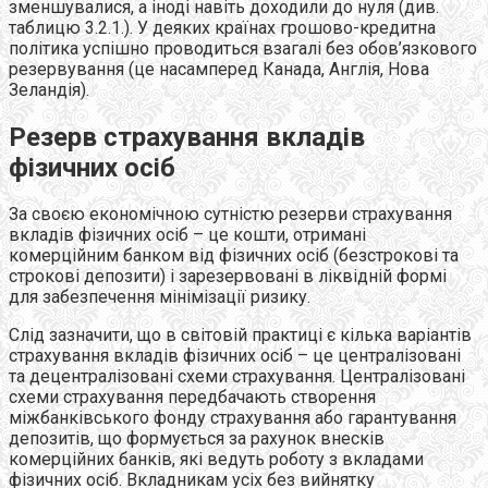
зменшувалися, а іноді навіть доходили до нуля (див.
таблицю 3.2.1.). У деяких країнах грошово-кредитна
політика успішно проводиться взагалі без обов’язкового
резервування (це насамперед Канада, Англія, Нова
Зеландія).
Резерв страхування вкладів
фізичних осіб
За своєю економічною сутністю резерви страхування
вкладів фізичних осіб – це кошти, отримані
комерційним банком від фізичних осіб (безстрокові та
строкові депозити) і зарезервовані в ліквідній формі
для забезпечення мінімізації ризику.
Слід зазначити, що в світовій практиці є кілька варіантів
страхування вкладів фізичних осіб – це централізовані
та децентралізовані схеми страхування. Централізовані
схеми страхування передбачають створення
міжбанківського фонду страхування або гарантування
депозитів, що формується за рахунок внесків
комерційних банків, які ведуть роботу з вкладами
фізичних осіб. Вкладникам усіх без вийнятку