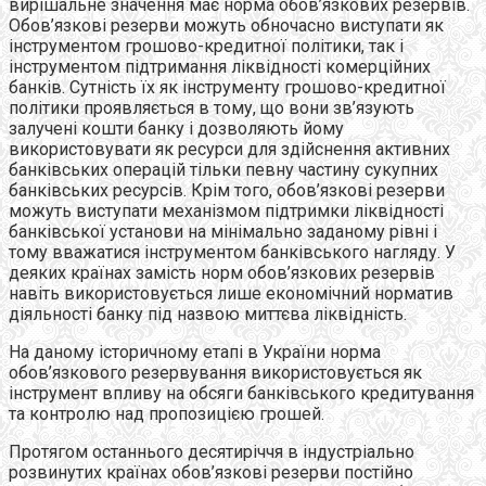
вирішальне значення має норма обов’язкових резервів.
Обов’язкові резерви можуть обночасно виступати як
інструментом грошово-кредитної політики, так і
інструментом підтримання ліквідності комерційних
банків. Сутність їх як інструменту грошово-кредитної
політики проявляється в тому, що вони зв’язують
залучені кошти банку і дозволяють йому
використовувати як ресурси для здійснення активних
банківських операцій тільки певну частину сукупних
банківських ресурсів. Крім того, обов’язкові резерви
можуть виступати механізмом підтримки ліквідності
банківської установи на мінімально заданому рівні і
тому вважатися інструментом банківського нагляду. У
деяких країнах замість норм обов’язкових резервів
навіть використовується лише економічний норматив
діяльності банку під назвою миттєва ліквідність.
На даному історичному етапі в України норма
обов’язкового резервування використовується як
інструмент впливу на обсяги банківського кредитування
та контролю над пропозицією грошей.
Протягом останнього десятиріччя в індустріально
розвинутих країнах обов’язкові резерви постійно