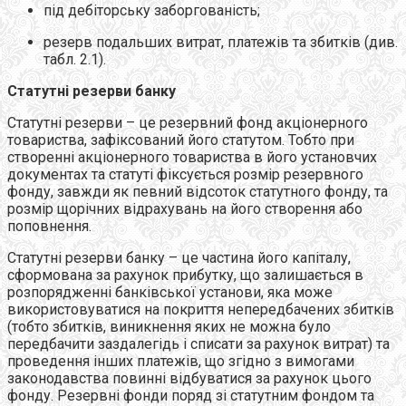
під дебіторську заборгованість;
резерв подальших витрат, платежів та збитків (див.
табл. 2.1).
Статутні резерви банку
Статутні резерви – це резервний фонд акціонерного
товариства, зафіксований його статутом. Тобто при
створенні акціонерного товариства в його установчих
документах та статуті фіксується розмір резервного
фонду, завжди як певний відсоток статутного фонду, та
розмір щорічних відрахувань на його створення або
поповнення.
Статутні резерви банку – це частина його капіталу,
сформована за рахунок прибутку, що залишається в
розпорядженні банківської установи, яка може
використовуватися на покриття непередбачених збитків
(тобто збитків, виникнення яких не можна було
передбачити заздалегідь і списати за рахунок витрат) та
проведення інших платежів, що згідно з вимогами
законодавства повинні відбуватися за рахунок цього
фонду. Резервні фонди поряд зі статутним фондом та