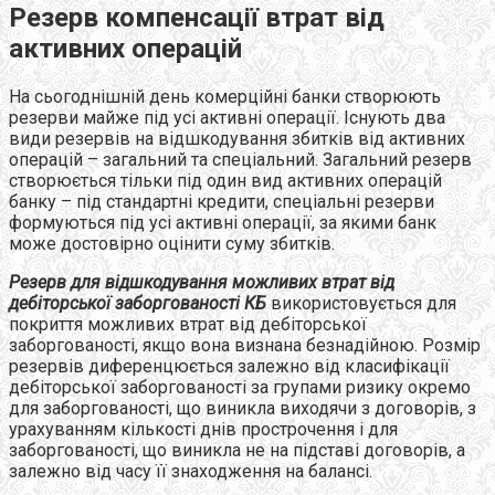
Резерв компенсації втрат від
активних операцій
На сьогоднішній день комерційні банки створюють
резерви майже під усі активні операції. Існують два
види резервів на відшкодування збитків від активних
операцій – загальний та спеціальний. Загальний резерв
створюється тільки під один вид активних операцій
банку – під стандартні кредити, спеціальні резерви
формуються під усі активні операції, за якими банк
може достовірно оцінити суму збитків.
Резерв для відшкодування можливих втрат від
дебіторської заборгованості КБ
використовується для
покриття можливих втрат від дебіторської
заборгованості, якщо вона визнана безнадійною. Розмір
резервів диференцюється залежно від класифікації
дебіторської заборгованості за групами ризику окремо
для заборгованості, що виникла виходячи з договорів, з
урахуванням кількості днів прострочення і для
заборгованості, що виникла не на підставі договорів, а
залежно від часу її знаходження на балансі.