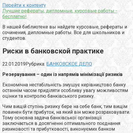
Перейти к контенту
Лучшие рефераты, дипломные, курсовые работы -
бесплатно!
В нашей библиотеке вы найдете курсовые, рефераты и
сочинения, дипломные работы. Все для школьников и
студентов.
Риски в банковской практике
22.01.2019
Рубрика:
БАНКОВСКОЕ ДЕЛО
Резервування – один із напрямів мінімізації ризиків
Економічна нестабільність змушує керівництово банку
останнім часом приділяти особливу увагу можливостям
оцінки та контролю банківського ризику.
Чим вищій ступінь ризику бере на себе банк, тим вищім
повинен бути прибуток, на який він може розраховувати.
Тому основна задача банківської організації
заключається в досягненні оптимального поєднання
ризиковості та прибутковості, виконуємих банком