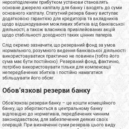
нерозподіленим прибутком установи становлять
основне джерело капіталу для банку і входять до суми
основного капіталу. Статутний резерв банку виступає
додатковою гарантією для кредиторів та вкладників
щодо відшкодування можливих збитків від банківської
діяльності, а також власників привілейованих акцій
щодо стабільності доходності таких цінних паперів.
Слід окремо зазначити, що резервний фонд за умов
нормального, розумного ведення банківської діяльності
використовуватися практично не повинен (тобто його
сума має бути постійною). Резервний фонд, фактично,
потрібно використовувати тільки для компенсації
непередбачених збитків і постійно намагатися
збільшувати його обсяг.
Обов’язкові резерви банку
Обов’язкові резерви банку – це кошти комеційного
банку, що зберігаються в центральному банку
відповідно до нормативів, передбачених чинним
законодавством, для забезпечення деяких своїх
операцій. При визначенні суми резервів цього виду