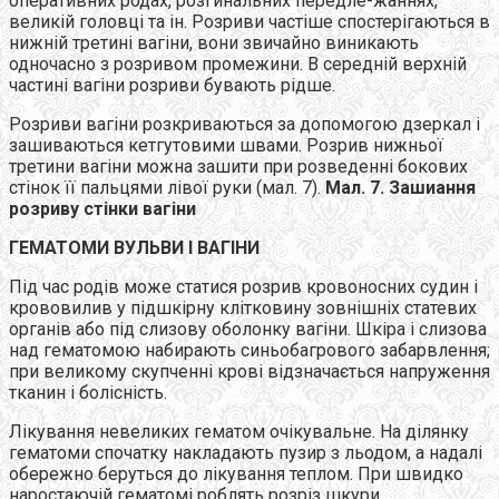
оперативних родах, розгинальних передле-жаннях,
великій головці та ін. Розриви частіше спостерігаються в
нижній третині вагіни, вони звичайно виникають
одночасно з розривом промежини. В середній верхній
частині вагіни розриви бувають рідше.
Розриви вагіни розкриваються за допомогою дзеркал і
зашиваються кетгутовими швами. Розрив нижньої
третини вагіни можна зашити при розведенні бокових
стінок її пальцями лівої руки (мал. 7).
Мал. 7. Зашиання
розриву стінки вагіни
ГЕМАТОМИ ВУЛЬВИ І ВАГІНИ
Під час родів може статися розрив кровоносних судин і
крововилив у підшкірну клітковину зовнішніх статевих
органів або під слизову оболонку вагіни. Шкіра і слизова
над гематомою набирають синьобагрового забарвлення;
при великому скупченні крові відзначається напруження
тканин і болісність.
Лікування невеликих гематом очікувальне. На ділянку
гематоми спочатку накладають пузир з льодом, а надалі
обережно беруться до лікування теплом. При швидко
наростаючій гематомі роблять розріз шкури,