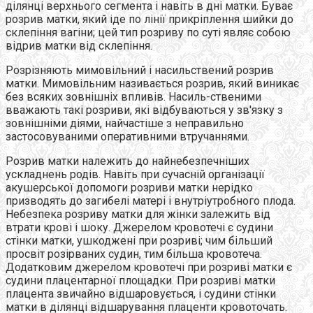
ділянці верхнього сегмента і навіть в дні матки. Буває
розрив матки, який іде по лінії прикріплення шийки до
склепіння вагіни; цей тип розриву по суті являє собою
відрив матки від склепіння.
Розрізняють мимовільний і насильствений розрив
матки. Мимовільним називається розрив, який виникає
без всяких зовнішніх впливів. Насиль-ственими
вважають такі розриви, які відбуваються у зв'язку з
зовнішніми діями, найчастіше з неправильно
застосовуваними оперативними втручаннями.
Розрив матки належить до найнебезпечніших
ускладнень родів. Навіть при сучасній організації
акушерської допомоги розриви матки нерідко
призводять до загибелі матері і внутріутробного плода.
Небезпека розриву матки для жінки залежить від
втрати крові і шоку. Джерелом кровотечі є судини
стінки матки, ушкоджені при розриві; чим більший
просвіт розірваних судин, тим більша кровотеча.
Додатковим джерелом кровотечі при розриві матки є
судини плацентарної площадки. При розриві матки
плацента звичайно відшаровується, і судини стінки
матки в ділянці відшарування плаценти кровоточать.