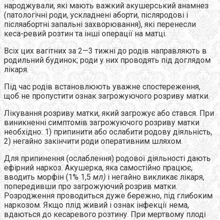
народжували, які мають важкий акушерський анамнез
(патологічні роди, ускладнені аборти, післяродові і
післяабортні запальні захворювання), які перенесли
кеса-ревий розтин та інші операції на матці.
Всіх цих вагітних за 2—3 тижні до родів направляють в
родильний будинок; роди у них проводять під доглядом
лікаря.
Під час родів встановлюють уважне спостереження,
щоб не пропустити ознак загрожуючого розриву матки.
Лікування розриву матки, який загрожує або стався. При
виникненні симптомів загрожуючого розриву матки
необхідно: 1) припинити або ослабити родову діяльність,
2) негайно закінчити роди оперативним шляхом.
Для припинення (ослаблення) родової діяльності дають
ефірний наркоз. Акушерка, яка самостійно працює,
вводить морфін (1% 1,5
мл)
і негайно викликає лікаря,
попередивши про загрожуючий розрив матки.
Розродження проводиться дуже бережно, під глибоким
наркозом. Якщо плід живий і ознак інфекції нема,
вдаються до кесаревого розтину. При мертвому плоді