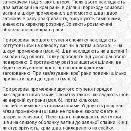
затискачем і відтягають вгору. Після цього накладають
два затискачі на краї рани, в ділянці переходу слизової
вагіни в шкіру промежини; з допомогою шва і двох
затискачів рану розкривають, висушують тампонами,
вивчають характер розриву. Зрізають розміжчені
обірвані ділянки країв рани.
При розриві першого ступеня спочатку накладають
кетгутові шви на слизову вагіни, а потім шовкові — на
шкіру промежини (мал. 4). Шви накладають на відстані 1
см
один від одного. Голку проводять під усією рановою
поверхнею. В противному разі залишаться щілини, де
буде скупчуватись кров, що перешкоджатиме
загоюванню. При зав'язуванні краї рани повинні щільно
прилягати один до одного (мал. 5).
При розриві промежини другого ступеня порядок
накладання швів такий. Спочатку також накладають шов
на верхній кут рани (мал. 6), .потім кількома
заглибленими кетгутовими швами з'єднують розірвані
м'язи промежини (ці шви не повинні захоплювати ні
шкіри, ні слизової). Після цього накладають кетгутові
шви на слизову оболонку вагіни до задньої спайки. Кінці
лігатур зрізують, крім шва, накладеного на спайку.