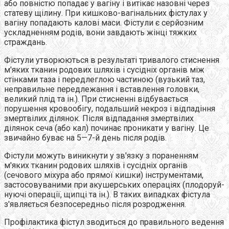
або повністю попадає у вагіну і витікає назовні через
статеву щілину. При кишково-вагінальних фістулах у
вагіну попадають калові маси. Фістули є серйозним
ускладненням родів, вони завдають жінці тяжких
страждань.
Фістули утворюються в результаті тривалого стиснення
м'яких тканин родових шляхів і сусідніх органів між
стінками таза і передлеглою частиною (вузький таз,
неправильне передлежання і вставлення головки,
великий плід та ін.). При стисненні відбувається
порушення кровообігу, подальший некроз і відпадіння
змертвілих ділянок. Після відпадання змертвілих
ділянок сеча (або кал) починає проникати у вагіну. Це
звичайно буває на 5—7-й день після родів.
Фістули можуть виникнути у зв'язку з пораненням
м'яких тканин родових шляхів і сусідніх органів
(сечового міхура або прямої кишки) інструментами,
застосовуваними при акушерських операціях (плодоруй-
нуючі операції, щипці та ін.). В таких випадках фістула
з'являється безпосередньо після розродження.
Профілактика фістул зводиться до правильного ведення