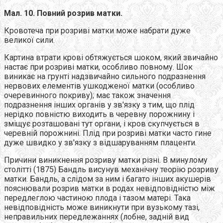
Мал. 10. Повний розрив матки.
Кровотеча при розриві матки може набрати дуже
великої сили.
Картина втрати крові обтяжується шоком, який звичайно
настає при розриві матки, особливо повному. Шок
виникає на грунті надзвичайно сильного подразнення
нервових елементів ушкодженої матки (особливо
очеревинного покриву); має також значення
подразнення інших органів у зв'язку з тим, що плід
нерідко повністю виходить в черевну порожнину і
зміщує розташовані тут органи, і кров скупчується в
черевній порожнині. Плід при розриві матки часто гине
дуже швидко у зв'язку з відшаруванням плаценти.
Причини виникнення розриву матки різні. В минулому
столітті (1875) Бандль висунув механічну теорію розриву
матки. Бандль, а слідом за ним і багато інших акушерів
пояснювали розрив матки в родах невідповідністю між
передлеглою частиною плода і тазом матері. Така
невідповідність може виникнути при вузькому тазі,
неправильних передлежаннях (лобне, задній вид