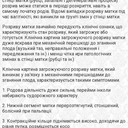
стінці матки (рубці, запальні і дегенеративні процеси)
розрив може статися в періоді розкриття, навіть в
самому початку родів. Відомі випадки розриву матки під
час вагітності, які виникли на грунті змін у стінці матки.
Розриву матки звичайно передують клінічні ознаки, що
характеризують стан розриву, який загрожує або
готується. Клінічна картина загрожуючого розриву матки
дуже яскрава при механічній перешкоді до зганяння
плода (вузький таз, неправильні положення і
передлежання та ін.) і менш чітка ири патологічних
змінах в стінці матки (рубці та ін.).
Клінічна картина загрожуючого розриву матки, який
виникає у зв'язку з механічними перешкодами до
зганяння плода, характеризується такими симптомами.
1. Родова діяльність дуже сильна, перейми інколи
набирають судорожного характеру.
2. Нижній сегмент матки перерозтягнутий, стоншений,
болісний при пальпації.
3. Контракційне кільце піднімається високо, доходячи до
рівня пупка, розміщується косо.