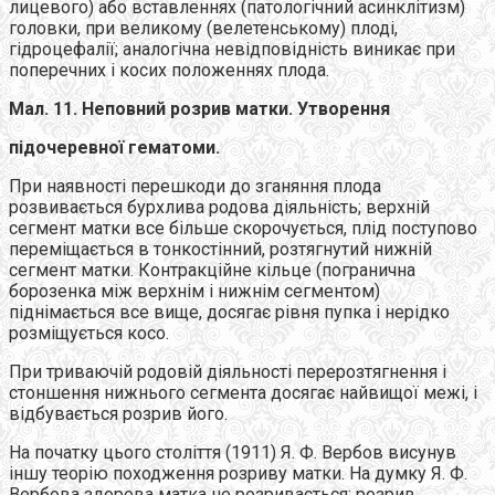
лицевого) або вставленнях (патологічний асинклітизм)
головки, при великому (велетенському) плоді,
гідроцефалії; аналогічна невідповідність виникає при
поперечних і косих положеннях плода.
Мал. 11. Неповний розрив матки. Утворення
підочеревної гематоми.
При наявності перешкоди до зганяння плода
розвивається бурхлива родова діяльність; верхній
сегмент матки все більше скорочується, плід поступово
переміщається в тонкостінний, розтягнутий нижній
сегмент матки. Контракційне кільце (погранична
борозенка між верхнім і нижнім сегментом)
піднімається все вище, досягає рівня пупка і нерідко
розміщується косо.
При триваючій родовій діяльності перерозтягнення і
стоншення нижнього сегмента досягає найвищої межі, і
відбувається розрив його.
На початку цього століття (1911) Я. Ф. Вербов висунув
іншу теорію походження розриву матки. На думку Я. Ф.
Вербова здорова матка не розривається; розрив