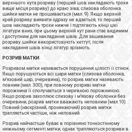
верхнього кута розриву (перший шов накладають трохи
вище місця розриву) до краю зіва; слизова оболонка
шийки матки не прошивається (мал. 9). Якщо верхній
край розриву виявити одразу не вдається, то перший
шов накладають трохи нижче і підтягають кінці цієї
лігатури вниз, при цьому верхній кут рани стає видимим
і доступним для накладання швів. Для зашивання
розриву шийки використовують кетгут; після
накладання швів кінці лігатур зрізають.
РОЗРИВ МАТКИ
Розривом матки називається порушення цілості її стінок.
Якщо порушуються всі шари матки (слизова оболонка,
м'язовий шар, очеревина), то розрив матки називають
повним (мал. 300); при повному розриві матки
порожнина її сполучається з черевною порожниною.
Якщо розрив захоплює слизову і м'язову оболонки без
очеревини, розрив матки вважають неповним (мал.10).
Повний (наскрізний, проникаючий) розрив матки
трапляється частіше, ніж неповний.
Розрив найчастіше буває в порівняно тонкостінному
нижньому сегменті матки; однак трапляються розриви в