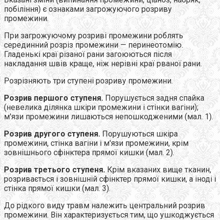
побіління) є ознаками загрожуючого розриву
промежини.
При загрожуючому розриві промежини роблять
серединний розріз промежини — перинеотомію.
Гладенькі краї різаної рани загоюються після
накладання швів краще, ніж нерівні краї рваної рани.
Розрізняють три ступені розриву промежини.
Розрив першого ступеня.
Порушується задня спайка
(невелика ділянка шкіри промежини і стінки вагіни);
м'язи промежини лишаються непошкодженими (мал. 1).
Розрив другого ступеня.
Порушуються шкіра
промежини, стінка вагіни і м'язи промежини, крім
зовнішнього сфінктера прямої кишки (мал. 2).
Розрив третього ступеня.
Крім вказаних вище тканин,
розривається і зовнішній сфінктер прямої кишки, а іноді і
стінка прямої кишки (мал. 3).
До рідкого виду травм належить центральний розрив
промежини. Він характеризується тим, що ушкоджується