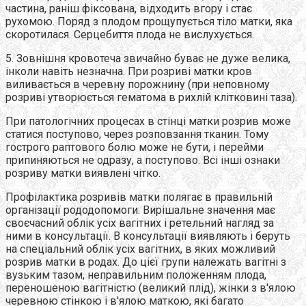
частина, раніш фіксована, відходить вгору і стає
рухомою. Поряд з плодом прощупується тіло матки, яка
скоротилася. Серцебиття плода не вислухується.
5. Зовнішня кровотеча звичайно буває не дуже велика,
інколи навіть незначна. При розриві матки кров
виливається в черевну порожнину (при неповному
розриві утворюється гематома в рихлій клітковині таза).
При патологічних процесах в стінці матки розрив може
статися поступово, через розповзання тканин. Тому
гострого раптового болю може не бути, і перейми
припиняються не одразу, а поступово. Всі інші ознаки
розриву матки виявлені чітко.
Профілактика розривів матки полягає в правильній
організації рододопомоги. Вирішальне значення має
своєчасний облік усіх вагітних і ретельний нагляд за
ними в консультації. В консультації виявляють і беруть
на спеціальний облік усіх вагітних, в яких можливий
розрив матки в родах. До цієї групи належать вагітні з
вузьким тазом, неправильним положенням плода,
переношеною вагітністю (великий плід), жінки з в'ялою
черевною стінкою і в'ялою маткою, які багато