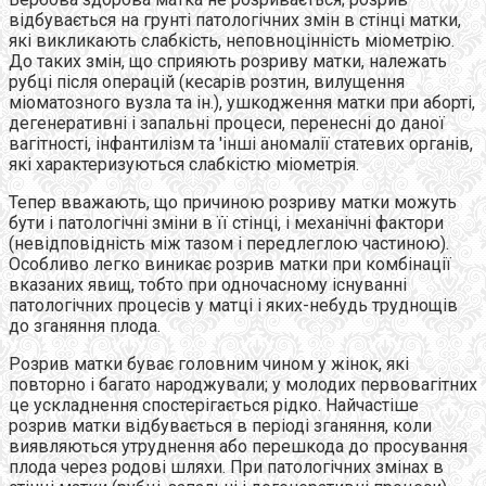
відбувається на грунті патологічних змін в стінці матки,
які викликають слабкість, неповноцінність міометрію.
До таких змін, що сприяють розриву матки, належать
рубці після операцій (кесарів розтин, вилущення
міоматозного вузла та ін.), ушкодження матки при аборті,
дегенеративні і запальні процеси, перенесні до даної
вагітності, інфантилізм та 'інші аномалії статевих органів,
які характеризуються слабкістю міометрія.
Тепер вважають, що причиною розриву матки можуть
бути і патологічні зміни в її стінці, і механічні фактори
(невідповідність між тазом і передлеглою частиною).
Особливо легко виникає розрив матки при комбінації
вказаних явищ, тобто при одночасному існуванні
патологічних процесів у матці і яких-небудь труднощів
до зганяння плода.
Розрив матки буває головним чином у жінок, які
повторно і багато народжували; у молодих первовагітних
це ускладнення спостерігається рідко. Найчастіше
розрив матки відбувається в періоді зганяння, коли
виявляються утруднення або перешкода до просування
плода через родові шляхи. При патологічних змінах в