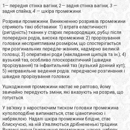
1— передня стінка вагіни; 2
—
задня стінка вагіни;
3 —
задня спайка;
4 —
шкіра промежини.
Розриви промежини. Виникненню розривів промежини
сприяють такі обставини: 1) втрата еластичності
(ригідність) тканин у старих первородящих, рубці після
попередніх родів, висока промежина: 2) прорізування
головки несприятливим розміром, що спостерігається
при розгинальних передле-жаннях, надмірно великій
головці; 3) оперативні роди (накладання щипців та ін.); 4)
вузький таз, особливо плоскорахітичний (швидке
прорізування) та інфантильний таз (вузький донний кут);
5) неправильне ведення родів: передчасне розгинання і
швидке прорізування головки.
Ушкодження промежини настає не раптово, йому
звичайно передують зміни, які вказують на розрив, що
готується.
У зв'язку з наростаючим тиском головки промежина
куполоподібне випинається, стає ціанотичною і
набряклою. Надалі шкіра промежини блідне, стає
блискучою, на ній з'являються дрібнененькі тріщини.
Вказані зміни (випинання промежини, ціаноз, набряк,