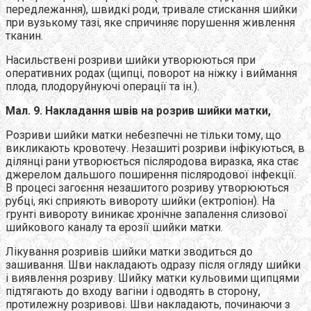
передлежання), швидкі роди, тривале стискання шийки
при вузькому тазі, яке спричиняє порушення живлення
тканин.
Насильствені розриви шийки утворюються при
оперативних родах (щипці, поворот на ніжку і виймання
плода, плодоруйнуючі операції та ін.).
Мал. 9. Накладання швів на розрив шийки матки,
Розриви шийки матки небезпечні не тільки тому, що
викликають кровотечу. Незашиті розриви інфікуються, в
ділянці рани утворюється післяродова виразка, яка стає
джерелом дальшого поширення післяродової інфекції.
В процесі загоєння незашитого розриву утворюються
рубці, які сприяють вивороту шийки (ектропіон). На
грунті вивороту виникає хронічне запалення слизової
шийкового каналу та ерозії шийки матки.
Лікування розривів шийки матки зводиться до
зашивання. Шви накладають одразу після огляду шийки
і виявлення розриву. Шийку матки кульовими щипцями
підтягають до входу вагіни і одводять в сторону,
протилежну розривові. Шви накладають, починаючи з