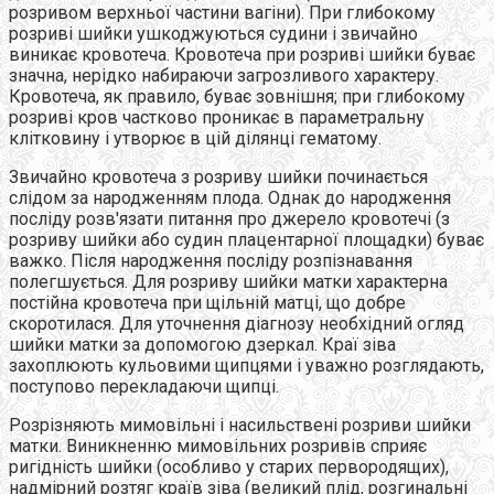
розривом верхньої частини вагіни). При глибокому
розриві шийки ушкоджуються судини і звичайно
виникає кровотеча. Кровотеча при розриві шийки буває
значна, нерідко набираючи загрозливого характеру.
Кровотеча, як правило, буває зовнішня; при глибокому
розриві кров частково проникає в параметральну
клітковину і утворює в цій ділянці гематому.
Звичайно кровотеча з розриву шийки починається
слідом за народженням плода. Однак до народження
посліду розв'язати питання про джерело кровотечі (з
розриву шийки або судин плацентарної площадки) буває
важко. Після народження посліду розпізнавання
полегшується. Для розриву шийки матки характерна
постійна кровотеча при щільній матці, що добре
скоротилася. Для уточнення діагнозу необхідний огляд
шийки матки за допомогою дзеркал. Краї зіва
захоплюють кульовими щипцями і уважно розглядають,
поступово перекладаючи щипці.
Розрізняють мимовільні і насильствені розриви шийки
матки. Виникненню мимовільних розривів сприяє
ригідність шийки (особливо у старих первородящих),
надмірний розтяг країв зіва (великий плід, розгинальні