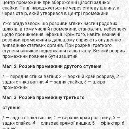
центр промежини при збереженні цілості задньої
спайки. Плід' народжується не через статеву щілину, а
через отвір, який утворився в центрі промежини.
Уже згадувалось, що розриви м'яких частин родових
шляхів, в тому числі й промежини, становлять небезпеку
щодо проникнення інфекції. Крім того, навіть незначні
розриви промежини в дальшому сприяють опущенню і
випадінню статевих органів. При розриві третього
ступеня виникає недержання газів і калу. Всякий розрив
промежини повинен бути зашитий.
Мал. 2. Розрив промежини другого ступеня:
/ — передня стінка вагіни;
2 —
верхній край розриву,
3 —
задня стінка вагіни,
4 —
задня спайка;
5
— шкіра
промежини.
Мал. 3. Розрив промежину третього
ступеня:
/
—
задня стінка вагіни,
1
—
верхній край роз. риву;
3 —
задня спайка;
4 —
слизова прямої кишки; 5
—
сфінктер;
6
—
анус.