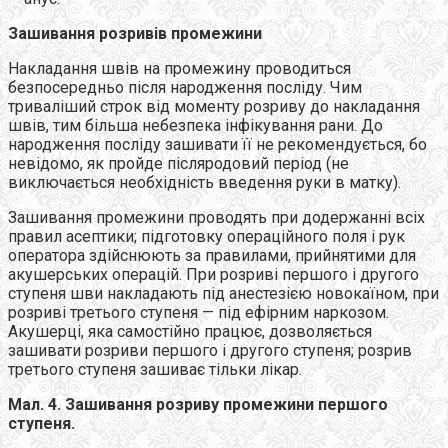
Зашивання розривів промежини
Накладання швів на промежину проводиться
безпосередньо після народження посліду. Чим
триваліший строк від моменту розриву до накладання
швів, тим більша небезпека інфікування рани. До
народження посліду зашивати її не рекомендується, бо
невідомо, як пройде післяродовий період (не
виключається необхідність введення руки в матку).
Зашивання промежини проводять при додержанні всіх
правил асептики; підготовку операційного поля і рук
оператора здійснюють за правилами, прийнятими для
акушерських операцій. При розриві першого і другого
ступеня шви накладають під анестезією новокаїном, при
розриві третього ступеня — під ефірним наркозом.
Акушерці, яка самостійно працює, дозволяється
зашивати розриви першого і другого ступеня; розрив
третього ступеня зашиває тільки лікар.
Мал. 4. Зашивання розриву промежини першого
ступеня.