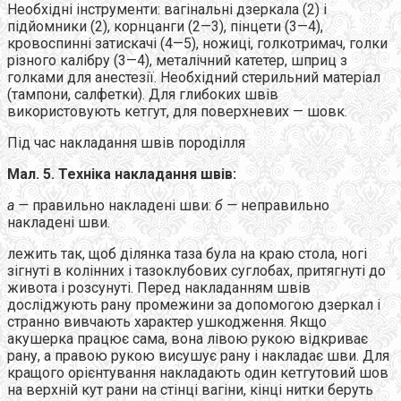
Необхідні інструменти: вагінальні дзеркала (2) і
підйомники (2), корнцанги (2—3), пінцети (3—4),
кровоспинні затискачі (4—5), ножиці, голкотримач, голки
різного калібру (3—4), металічний катетер, шприц з
голками для анестезії. Необхідний стерильний матеріал
(тампони, салфетки). Для глибоких швів
використовують кетгут, для поверхневих — шовк.
Під час накладання швів породілля
Мал. 5. Техніка накладання швів:
а —
правильно накладені шви:
б —
неправильно
накладені шви.
лежить так, щоб ділянка таза була на краю стола, ногі
зігнуті в колінних і тазоклубових суглобах, притягнуті до
живота і розсунуті. Перед накладанням швів
досліджують рану промежини за допомогою дзеркал і
странно вивчають характер ушкодження. Якщо
акушерка працює сама, вона лівою рукою відкриває
рану, а правою рукою висушує рану і накладає шви. Для
кращого орієнтування накладають один кетгутовий шов
на верхній кут рани на стінці вагіни, кінці нитки беруть