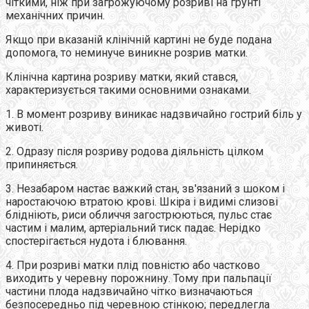
чіткими, ніж при загрожуючому розриві на грунті
механічних причин.
Якщо при вказаній клінічній картині не буде подана
допомога, то неминуче виникне розрив матки.
Клінічна картина розриву матки, який стався,
характеризується такими основними ознаками.
1. В момент розриву виникає надзвичайно гострий біль у
животі.
2. Одразу після розриву родова діяльність цілком
припиняється.
3. Незабаром настає важкий стан, зв'язаний з шоком і
наростаючою втратою крові. Шкіра і видимі слизові
блідніють, риси обличчя загострюються, пульс стає
частим і малим, артеріальний тиск падає. Нерідко
спостерігається нудота і блювання.
4. При розриві матки плід повністю або частково
виходить у черевну порожнину. Тому при пальпації
частини плода надзвичайно чітко визначаються
безпосередньо під черевною стінкою; передлегла