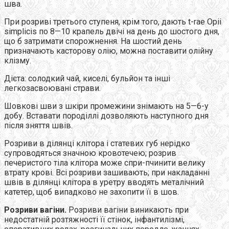
шва.
При розриві третього ступеня, крім того, дають t-rae Оріі
simplicis по 8—10 крапель двічі на день до шостого дня,
що б затримати спорожнення. На шостий день
призначають касторову олію, можна поставити олійну
клізму.
Дієта: солодкий чай, киселі, бульйон та інші
легкозасвоювані страви.
Шовкові шви з шкіри промежини знімають на 5—6-у
добу. Вставати породіллі дозволяють наступного дня
після зняття швів.
Розриви в ділянці клітора і статевих губ нерідко
супроводяться значною кровотечею; розрив
печеристого тіла клітора може спри-пчинити велику
втрату крові. Всі розриви зашивають; при накладанні
швів в ділянці клітора в уретру вводять металічний
катетер, щоб випадково не захопити її в шов.
Розриви вагіни.
Розриви вагіни виникають при
недостатній розтяжності її стінок, інфантилізмі,