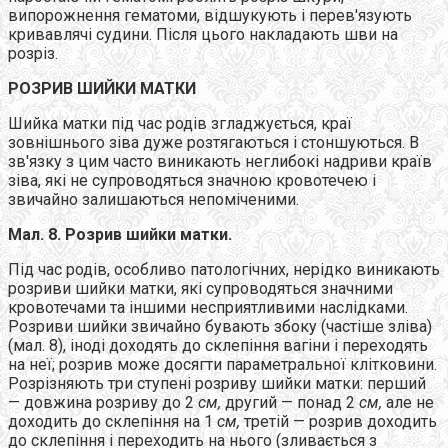
випорожнення гематоми, відшукують і перев'язують
кривавлячі судини. Після цього накладають шви на
розріз.
РОЗРИВ ШИЙКИ МАТКИ
Шийка матки під час родів згладжується, краї
зовнішнього зіва дуже розтягаються і стоншуються. В
зв'язку з цим часто виникають неглибокі надриви країв
зіва, які не супроводяться значною кровотечею і
звичайно залишаються непоміченими.
Мал. 8. Розрив шийки матки.
Під час родів, особливо патологічних, нерідко виникають
розриви шийки матки, які супроводяться значними
кровотечами та іншими несприятливими наслідками.
Розриви шийки звичайно бувають збоку (частіше зліва)
(мал. 8), іноді доходять до склепіння вагіни і переходять
на неї; розрив може досягти параметральної клітковини.
Розрізняють три ступені розриву шийки матки: перший
— довжина розриву до 2
см,
другий — понад 2
см,
але не
доходить до склепіння на 1
см,
третій — розрив доходить
до склепіння і переходить на нього (зливається з