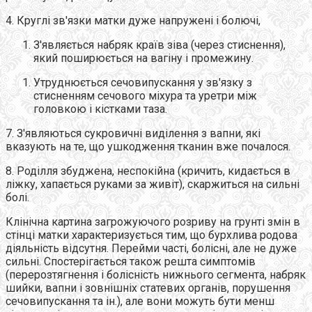
4. Круглі зв'язки матки дуже напружені і болючі,
З'являється набряк країв зіва (через стиснення),
який поширюється на вагіну і промежину.
Утруднюється сечовипускання у зв'язку з
стисненням сечового міхура та уретри між
головкою і кістками таза.
7. З'являються сукровичні виділення з вапни, які
вказують на те, що ушкодження тканин вже почалося.
8. Роділля збуджена, неспокійна (кричить, кидається в
ліжку, хапається руками за живіт), скаржиться на сильні
болі.
Клінічна картина загрожуючого розриву на грунті змін в
стінці матки характеризується тим, що бурхлива родова
діяльність відсутня. Перейми часті, болісні, але не дуже
сильні. Спостерігається також решта симптомів
(перерозтягнення і болісність нижнього сегмента, набряк
шийки, вапни і зовнішніх статевих органів, порушення
сечовипускання та ін.), але вони можуть бути менш