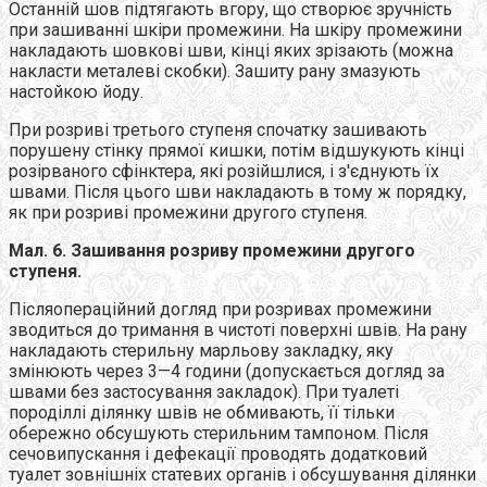
Останній шов підтягають вгору, що створює зручність
при зашиванні шкіри промежини. На шкіру промежини
накладають шовкові шви, кінці яких зрізають (можна
накласти металеві скобки). Зашиту рану змазують
настойкою йоду.
При розриві третього ступеня спочатку зашивають
порушену стінку прямої кишки, потім відшукують кінці
розірваного сфінктера, які розійшлися, і з'єднують їх
швами. Після цього шви накладають в тому ж порядку,
як при розриві промежини другого ступеня.
Мал. 6. Зашивання розриву промежини другого
ступеня.
Післяопераційний догляд при розривах промежини
зводиться до тримання в чистоті поверхні швів. На рану
накладають стерильну марльову закладку, яку
змінюють через 3—4 години (допускається догляд за
швами без застосування закладок). При туалеті
породіллі ділянку швів не обмивають, її тільки
обережно обсушують стерильним тампоном. Після
сечовипускання і дефекації проводять додатковий
туалет зовнішніх статевих органів і обсушування ділянки