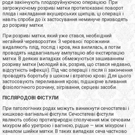
роди закінчують плодоруйнуючою операцією. При
загрожуючому розриві матки протипоказані поворот
плода і накладання акушерських щипців; ці операції і
навіть спроби до їх застосування неминуче призводять
до розриву матки.
При розриві матки, який уже стався, необхідний
негайний череворозтин. З черевної порожнини
видаляють плід, послід і кров, яка вилилась, а потім
проводять надвагінальну ампутацію або екстирпацію
матки. В деяких випадках обмежуються зашиванням
розриву матки (молодий вік, розрив, що стався недавно,
відсутність інфекції). Під час операції і після її закінчення
проводять боротьбу з шоком і втратою крові. Для цього
застосовують переливання крові, підшкірне вливання
фізіологічного розчину, зігрівання, серцеві засоби.
ПІСЛЯРОДОВІ ФІСТУЛИ
При патологічних родах можуть виникнути сечостатеві і
кишково-вагінальні фістули. Сечостатеві фістули
являють собою протиприродні сполучення між сечовим
міхуром або уретрою і вагіною, рідше — між міхуром і
каналом шийки матки. В таких випадках сеча частково