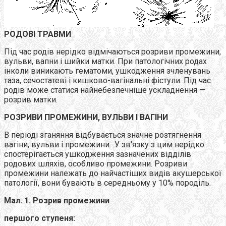
РОДОВІ ТРАВМИ
Під час родів нерідко відмічаються розриви промежини,
вульви, вапни і шийки матки. При патологічних родах
інколи виникають гематоми, ушкодження зчленувань
таза, сечостатеві і кишково-вагінальні фістули. Під час
родів може статися найнебезпечніше ускладнення —
розрив матки.
РОЗРИВИ ПРОМЕЖИНИ, ВУЛЬВИ І ВАГІНИ
В періоді зганяння відбувається значне розтягнення
вагіни, вульви і промежини. .У зв'язку з цим нерідко
спостерігається ушкодження зазначених відділів
родових шляхів, особливо промежини. Розриви
промежини належать до найчастіших видів акушерської
патології, вони бувають в середньому у 10% породіль.
Мал. 1. Розрив промежини
першого ступеня: