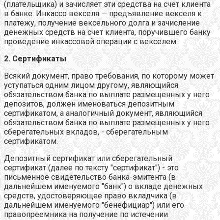
(плательщика) и зачисляет эти средства на счет клиента
в банке. Инкассо векселя — предъявление векселя к
платежу, получение вексельного долга и зачисление
денежных средств на счет клиента, поручившего банку
проведение инкассовой операции с векселем.
2. Сертификаты
Всякий документ, право требования, по которому может
уступаться одним лицом другому, являющийся
обязательством банка по выплате размещенных у него
депозитов, должен именоваться депозитным
сертификатом, а аналогичный документ, являющийся
обязательством банка по выплате размещенных у него
сберегательных вкладов, - сберегательным
сертификатом.
Депозитный сертификат или сберегательный
сертификат (далее по тексту "сертификат") - это
письменное свидетельство банка-эмитента (в
дальнейшем именуемого "банк") о вкладе денежных
средств, удостоверяющее право вкладчика (в
дальнейшем именуемого "бенефициар") или его
правопреемника на получение по истечении