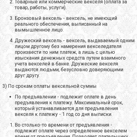
Товарные или коммерческие векселя (оплата за
товар, работы, услуги).
Бронзовый вексель - вексель, не имеющий
реального обеспечения, выписанный на
вымышленное лицо.
Дружеский вексель - вексель, выдаваемый одним
лицом другому без намерения векселедателя
произвести по ним платеж, а лишь с целью
изыскания денежных средств путем взаимного
учета векселей в банке. Дружеские векселя
выдаются людьми, безусловно доверяющими
друг другу.
3) По срокам оплаты вексельной суммы
По предъявлении - подлежит оплате в день
предъявления к платежу. Максимальный срок,
который устанавливается для предъявления
векселя к платежу - 1 год со дня выписки.
Во столько-то времени от предъявления -
подлежит оплате через определенное векселем
время от предъявления. Позволяет плательщику