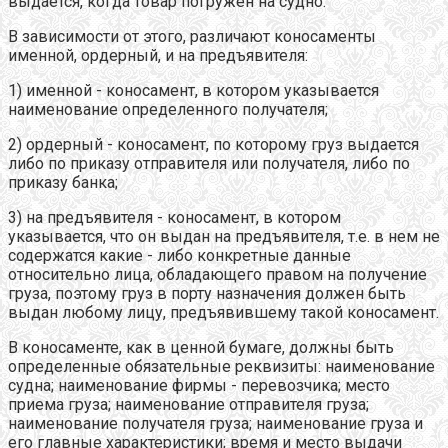
выдается, когда товар погружен на судно.
В зависимости от этого, различают коносаменты
именной, ордерный, и на предъявителя:
1) именной - коносамент, в котором указывается
наименование определенного получателя;
2) ордерный - коносамент, по которому груз выдается
либо по приказу отправителя или получателя, либо по
приказу банка;
3) на предъявителя - коносамент, в котором
указывается, что он выдан на предъявителя, т.е. в нем не
содержатся какие - либо конкретные данные
относительно лица, обладающего правом на получение
груза, поэтому груз в порту назначения должен быть
выдан любому лицу, предъявившему такой коносамент.
В коносаменте, как в ценной бумаге, должны быть
определенные обязательные реквизиты: наименование
судна; наименование фирмы - перевозчика; место
приема груза; наименование отправителя груза;
наименование получателя груза; наименование груза и
его главные характеристики; время и место выдачи