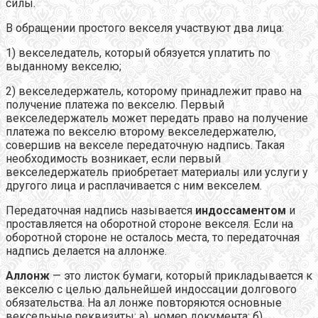
силы.
В обращении простого векселя участвуют два лица:
1) векселедатель, который обязуется уплатить по
выданному векселю;
2) векселедержатель, которому принадлежит право на
получение платежа по векселю. Первый
векселедержатель может передать право на получение
платежа по векселю второму векселедержателю,
совершив на векселе передаточную надпись. Такая
необходимость возникает, если первый
векселедержатель приобретает материалы или услуги у
другого лица и расплачивается с ним векселем.
Передаточная надпись называется
индоссаментом
и
проставляется на оборотной стороне векселя. Если на
оборотной стороне не осталось места, то передаточная
надпись делается на аллонже.
Аллонж
— это листок бумаги, который прикладывается к
векселю с целью дальнейшей индоссации долгового
обязательства. На ал лонже повторяются основные
вексельные реквизиты: а), номер документа; б)