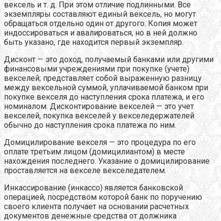
вексель и т. д. При этом отличие подлинными. Все
экземпляры составляют единый вексель, но могут
обращаться отдельно один от другого. Копия может
индоссироваться и авалироваться, но в ней должно
быть указано, где находится первый экземпляр.
Дисконт — это доход, получаемый банками или другими
финансовыми учреждениями при покупке (учете)
векселей; представляет собой выраженную разницу
между вексельной суммой, уплачиваемой банком при
покупке векселя до наступления срока платежа, и его
номиналом. Дисконтирование векселей — это учет
векселей, покупка векселей у векселедержателей
обычно до наступления срока платежа по ним.
Домицилирование векселя — это процедура по его
оплате третьим лицом (домицилиантом) в месте
нахождения последнего. Указание о домицилирование
проставляется на векселе векселедателем.
Инкассирование (инкассо) является банковской
операцией, посредством которой банк по поручению
своего клиента получает на основании расчетных
документов денежные средства от должника