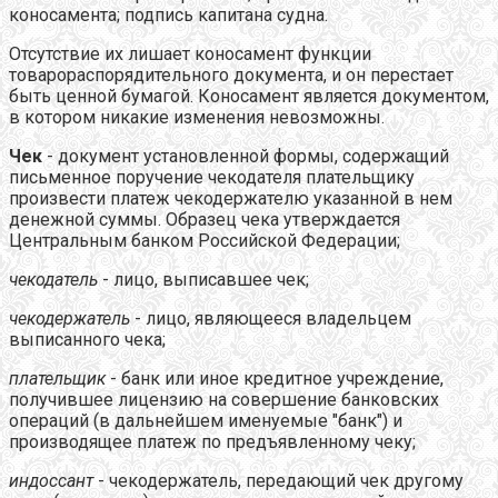
коносамента; подпись капитана судна.
Отсутствие их лишает коносамент функции
товарораспорядительного документа, и он перестает
быть ценной бумагой. Коносамент является документом,
в котором никакие изменения невозможны.
Чек
- документ установленной формы, содержащий
письменное поручение чекодателя плательщику
произвести платеж чекодержателю указанной в нем
денежной суммы. Образец чека утверждается
Центральным банком Российской Федерации;
чекодатель
- лицо, выписавшее чек;
чекодержатель
- лицо, являющееся владельцем
выписанного чека;
плательщик
- банк или иное кредитное учреждение,
получившее лицензию на совершение банковских
операций (в дальнейшем именуемые "банк") и
производящее платеж по предъявленному чеку;
индоссант
- чекодержатель, передающий чек другому