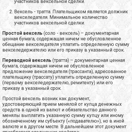
участников вексельной сделки.
Вексель - тратта. Плательщиком является должник
векселедателя. Минимальное количество
участников вексельной сделки.
Простой вексель
(соло - вексель) – документарная
ценная бумага, содержащая ничем не обусловленное
обещание векселедателя уплатить определенную сумму
векселедержателю или его приказу в указанный срок.
Переводной вексель
(тратта) – документарная ценная
бумага, содержащая ничем не обусловленное
предложение векселедателя (трассанта), адресованное
плательщику (трассату) уплатить определенную сумму
(первому векселедержателю, ремитенту) или его
приказу в указанный срок.
Простой вексель возник как документ,
удостоверяющий прием менялой от купца денежных
средств в одной из валют и обязательство данного
менялы выплатить указанную сумму купцу или иному
обозначенному им субъекту («подавателю»), но в иной
валюте и в другом месте. В дальнейшем этот документ