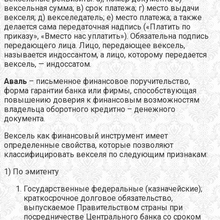
вексельная сумма; в) срок платежа; г) место выдачи
векселя; д) векселедатель; е) место платежа; а также
делается сама передаточная надпись («Платить по
приказу», «Вместо нас уплатить»). Обязательна подпись
передающего лица. Лицо, передающее вексель,
называется индоссантом, а лицо, которому передается
вексель, — индоссатом.
Аваль
– письменное финансовое поручительство,
форма гарантии банка или фирмы, способствующая
повышению доверия к финансовым возможностям
владельца оборотного кредитно – денежного
документа.
Вексель как финансовый инструмент имеет
определенные свойства, которые позволяют
классифицировать векселя по следующим признакам:
1) По эмитенту
Государственные федеральные (казначейские);
краткосрочное долговое обязательство,
выпускаемое Правительством страны при
посредничестве Центрального банка со сроком