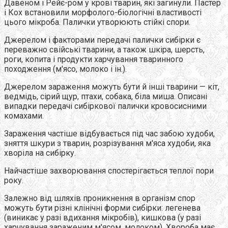
Давеном і Рейє-ром у крові тварин, які загинули. Пастер
і Кох встановили морфолого-біологічні властивості
цього мікроба. Палички утворюють стійкі спори.
Джерелом і факторами передачі палички сибірки є
переважно свійські тварини, а також шкіра, шерсть,
роги, копита і продукти харчування тваринного
походження (м'ясо, молоко і ін.).
Джерелом зараження можуть бути й інші тварини — кіт,
ведмідь, сірий щур, птахи, собака, біла миша. Описані
випадки передачі сибіркової палички кровосисними
комахами.
Зараження частіше відбувається під час забою худоби,
зняття шкури з тварин, розрізування м'яса худоби, яка
хворіла на сибірку.
Найчастіше захворювання спостерігається теплої пори
року.
Залежно від шляхів проникнення в організм спор
можуть бути різні клінічні форми сибірки: легенева
(виникає у разі вдихання мікробів), кишкова (у разі
харчування зараженим м'ясом, молоком). Хвороба має