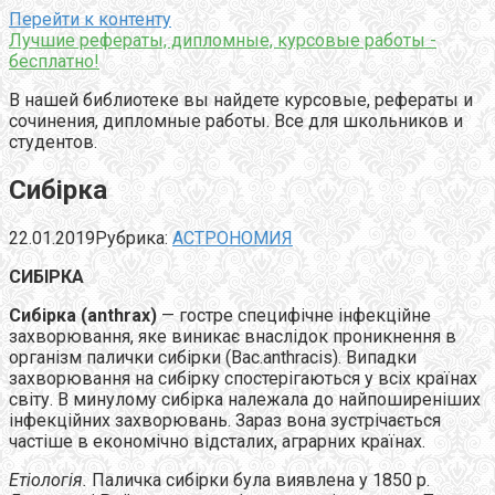
Перейти к контенту
Лучшие рефераты, дипломные, курсовые работы -
бесплатно!
В нашей библиотеке вы найдете курсовые, рефераты и
сочинения, дипломные работы. Все для школьников и
студентов.
Сибірка
22.01.2019
Рубрика:
АСТРОНОМИЯ
СИБІРКА
Сибірка (anthrax)
— гостре специфічне інфекційне
захворювання, яке виникає внаслідок проникнення в
організм палички сибірки (Bac.anthracis). Випадки
захворювання на сибірку спостерігаються у всіх країнах
світу. В минулому сибірка належала до найпоширеніших
інфекційних захворювань. Зараз вона зустрічається
частіше в економічно відсталих, аграрних країнах.
Етіологія.
Паличка сибірки була виявлена у 1850 p.