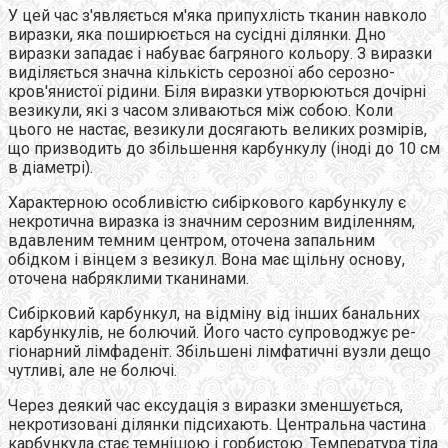
У цей час з'являється м'яка припухлість тканин навколо
виразки, яка поширюється на сусідні ділянки. Дно
виразки западає і набуває багряного кольору. З виразки
виділяється значна кількість серозної або серозно-
кров'янистої рідини. Біля виразки утворюються дочірні
везикули, які з часом зливаються між собою. Коли
цього не настає, везикули досягають великих розмірів,
що призводить до збільшення карбункулу (іноді до 10 см
в діаметрі).
Характерною особливістю сибіркового карбункулу є
некротична виразка із значним серозним виділенням,
вдавленим темним центром, оточена запальним
обідком і вінцем з везикул. Вона має щільну основу,
оточена набряклими тканинами.
Сибірковий карбункул, на відміну від інших банальних
карбункулів, не болючий. Його часто супроводжує ре-
гіонарний лімфаденіт. Збільшені лімфатичні вузли дещо
чутливі, але не болючі.
Через деякий час ексудація з виразки зменшується,
некротизовані ділянки підсихають. Центральна частина
карбункула стає темнішою і горбистою. Температура тіла