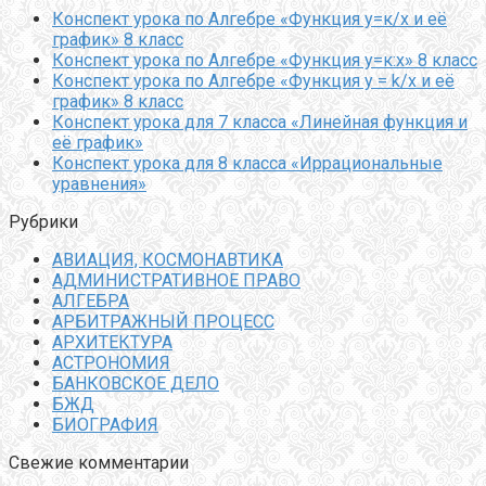
Конспект урока по Алгебре «Функция у=к/х и её
график» 8 класс
Конспект урока по Алгебре «Функция у=к:х» 8 класс
Конспект урока по Алгебре «Функция y = k/x и её
график» 8 класс
Конспект урока для 7 класса «Линейная функция и
её график»
Конспект урока для 8 класса «Иррациональные
уравнения»
Рубрики
АВИАЦИЯ, КОСМОНАВТИКА
АДМИНИСТРАТИВНОЕ ПРАВО
АЛГЕБРА
АРБИТРАЖНЫЙ ПРОЦЕСС
АРХИТЕКТУРА
АСТРОНОМИЯ
БАНКОВСКОЕ ДЕЛО
БЖД
БИОГРАФИЯ
Свежие комментарии