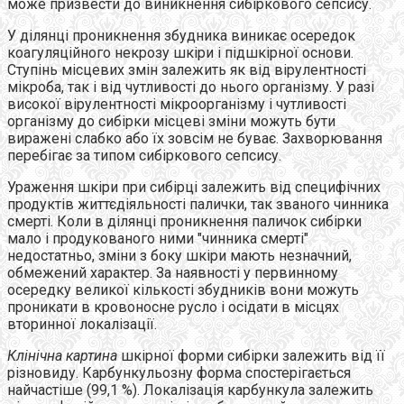
може призвести до виникнення сибіркового сепсису.
У ділянці проникнення збудника виникає осередок
коагуляційного некрозу шкіри і підшкірної основи.
Ступінь місцевих змін залежить як від вірулентності
мікроба, так і від чутливості до нього організму. У разі
високої вірулентності мікроорганізму і чутливості
організму до сибірки місцеві зміни можуть бути
виражені слабко або їх зовсім не буває. Захворювання
перебігає за типом сибіркового сепсису.
Ураження шкіри при сибірці залежить від специфічних
продуктів життєдіяльності палички, так званого чинника
смерті. Коли в ділянці проникнення паличок сибірки
мало і продукованого ними "чинника смерті"
недостатньо, зміни з боку шкіри мають незначний,
обмежений характер. За наявності у первинному
осередку великої кількості збудників вони можуть
проникати в кровоносне русло і осідати в місцях
вторинної локалізації.
Клінічна картина
шкірної форми сибірки залежить від її
різновиду. Карбункульозну форма спостерігається
найчастіше (99,1 %). Локалізація карбункула залежить