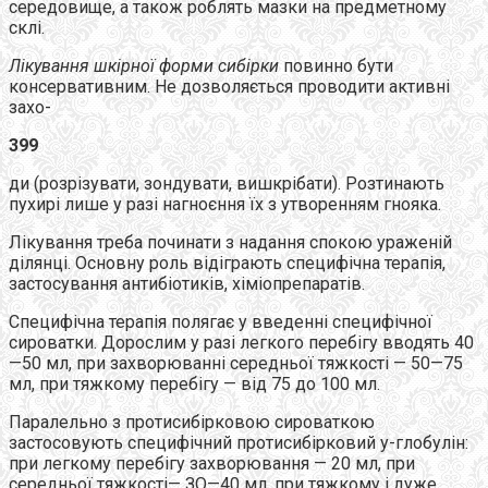
середовище, а також роблять мазки на предметному
склі.
Лікування шкірної форми сибірки
повинно бути
консервативним. Не дозволяється проводити активні
захо-
399
ди (розрізувати, зондувати, вишкрібати). Розтинають
пухирі лише у разі нагноєння їх з утворенням гнояка.
Лікування треба починати з надання спокою ураженій
ділянці. Основну роль відіграють специфічна терапія,
застосування антибіотиків, хіміопрепаратів.
Специфічна терапія полягає у введенні специфічної
сироватки. Дорослим у разі легкого перебігу вводять 40
—50 мл, при захворюванні середньої тяжкості — 50—75
мл, при тяжкому перебігу — від 75 до 100 мл.
Паралельно з протисибірковою сироваткою
застосовують специфічний протисибірковий у-глобулін:
при легкому перебігу захворювання — 20 мл, при
середньої тяжкості— ЗО—40 мл, при тяжкому і дуже