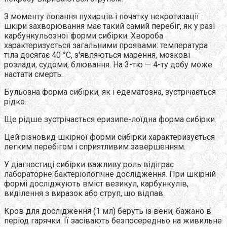
З моменту лопання пухирців і початку некротизації
шкіри захворювання має такий самий перебіг, як у разі
карбункульозної форми сибірки. Хвороба
характеризується загальними проявами: температура
тіла досягає 40 °С, з'являються марення, мозкові
розлади, судоми, блювання. На 3-тю — 4-ту добу може
настати смерть.
Бульозна форма сибірки, як і едематозна, зустрічається
рідко.
Ще рідше зустрічається еризипе-лоїдна форма сибірки.
Цей різновид шкірної форми сибірки характеризується
легким перебігом і сприятливим завершенням.
У діагностиці сибірки важливу роль відіграє
лабораторне бактеріологічне дослідження. При шкірній
формі досліджують вміст везикул, карбункулів,
виділення з виразок або струп, що відпав.
Кров для дослідження (1 мл) беруть із вени, бажано в
період гарячки. Її засівають безпосередньо на живильне