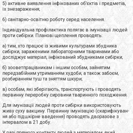
5) активне виявлення інфікованих об'єктів і предметів,
їх знезараження;
6) санітарно-освітню роботу серед населення.
Індивідуальна профілактика полягає в імунізації людей
проти сибірки. Планові щеплення проводять:
а) тим, хто працює із живими культурами збудника
сибірки, зараженими лабораторними тваринами або
досліджує матеріал, інфікований збудниками сибірки;
б) зооветпрацівникам і іншим особам, зайнятим
передзабійним утриманням худоби, а також забоєм,
розбиранням туш та зняттям шкури;
в) особам, які зберігають, транспортують і проводять
первинну переробку сировини тваринного походження.
Для імунізації людей проти сибірки використовують
живу суху вакцину. Первинну імунізацію (скарифікуван-
ня або підшкірне введення) проводять дворазове з
інтервалом в 21 добу.
У разі прямого контакту людей з матеріалом, який