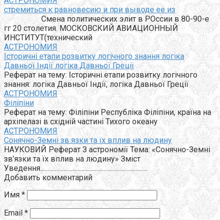
АСТРОНОМИЯ
стремиться к равновесию и при выводе ее из
Смена политических элит в РОссии в 80-90-е
гг 20 столетия. МОСКОВСКИЙ АВИАЦИОННЫЙ
ИНСТИТУТ(технический
АСТРОНОМИЯ
Історичні етапи розвитку логічного знання логіка
Давньої Індії логіка Давньої Греції
Реферат на тему: Історичні етапи розвитку логічного
знання: логіка Давньої Індії, логіка Давньої Греції
АСТРОНОМИЯ
Філіпіни
Реферат на тему: Філіпіни Республіка Філіпіни, країна на
архіпелазі в східній частині Тихого океану
АСТРОНОМИЯ
Сонячно-Земні зв язки та їх вплив на людину
НАУКОВИЙ Реферат З астрономії Тема: «Сонячно-Земні
зв’язки та їх вплив на людину» Зміст
Уведення.........................................................................
Добавить комментарий
Имя
*
Email
*