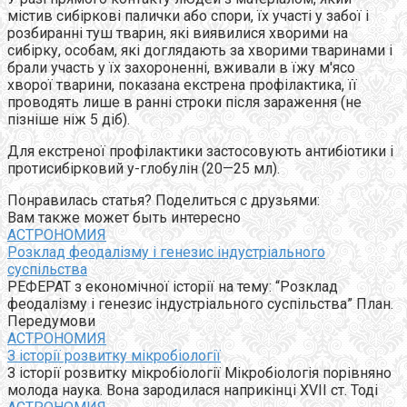
містив сибіркові палички або спори, їх участі у забої і
розбиранні туш тварин, які виявилися хворими на
сибірку, особам, які доглядають за хворими тваринами і
брали участь у їх захороненні, вживали в їжу м'ясо
хворої тварини, показана екстрена профілактика, її
проводять лише в ранні строки після зараження (не
пізніше ніж 5 діб).
Для екстреної профілактики застосовують антибіотики і
протисибірковий у-глобулін (20—25 мл).
Понравилась статья? Поделиться с друзьями:
Вам также может быть интересно
АСТРОНОМИЯ
Розклад феодалізму і генезис індустріального
суспільства
РЕФЕРАТ з економічної історії на тему: “Розклад
феодалізму і генезис індустріального суспільства” План.
Передумови
АСТРОНОМИЯ
З історії розвитку мікробіології
З історії розвитку мікробіології Мікробіологія порівняно
молода наука. Вона зародилася наприкінці XVII ст. Тоді