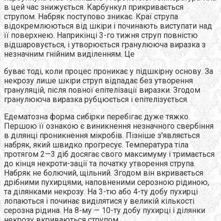
в цей час знижується. Карбункул прикривається
струпом. Набряк поступово зникає. Краї струпа
відокремлюються від шкіри і починають виступати над
її поверхнею. Наприкінці 3-го тижня струп повністю
відшаровується, і утворюється гранулююча виразка з
незначним гнійним виділенням. Це
буває тоді, коли процес проникає у підшкірну основу. За
некрозу лише шкіри струп відпадає без утворення
грануляцій, після повної епітелізації виразки. Згодом
гранулююча виразка рубцюється і епітелізується.
Едематозна форма сибірки перебігає дуже тяжко.
Першою її ознакою є виникнення незначного свербіння
в ділянці проникнення мікробів. Пізніше з'являється
набряк, який швидко прогресує. Температура тіла
протягом 2—3 діб досягає свого максимуму і тримається
до кінця некроти-зації та початку утворення струпа.
Набряк не болючий, щільний. Згодом він вкривається
дрібними пухирцями, наповненими серозною рідиною,
та ділянками некрозу. На 3-тю або 4-ту добу пухирці
лопаються і починає виділятися у великій кількості
серозна рідина. На 8-му — 10-ту добу пухирці і ділянки
некрозу вкриваються струпом.