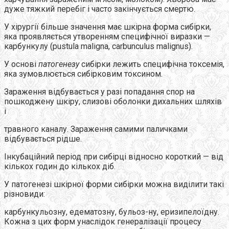
дуже тяжкий перебіг і часто закінчується смертю.
У хірургії більше значення має шкірна форма сибірки,
яка проявляється утворенням специфічної виразки —
карбункулу (pustula maligna, carbunculus malignus).
У основі
патогенезу
сибірки лежить специфічна токсемія,
яка зумовлюється сибірковим токсином.
Зараження відбувається у разі попадання спор на
пошкоджену шкіру, слизові оболонки дихальних шляхів
і
травного каналу. Зараження самими паличками
відбувається рідше.
Інкубаційний період при сибірці відносно короткий — від
кількох годин до кількох діб.
У патогенезі шкірної форми сибірки можна виділити такі
різновиди:
карбункульозну, едематозну, бульоз-ну, еризипелоїдну.
Кожна з цих форм унаслідок генералізації процесу