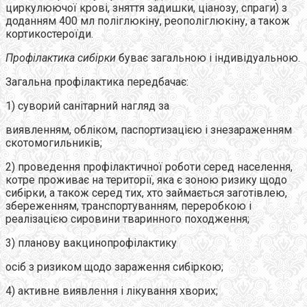
циркулюючої крові, зняття задишки, ціанозу, спраги) з
доданням 400 мл поліглюкіну, реополіглюкіну, а також
кортикостероїди.
Профілактика сибірки
буває загальною і індивідуальною.
Загальна профілактика передбачає:
1) суворий санітарний нагляд за
виявленням, обліком, паспортизацією і знезараженням
скотомогильників;
2) проведення профілактичної роботи серед населення,
котре проживає на території, яка є зоною ризику щодо
сибірки, а також серед тих, хто займається заготівлею,
збереженням, транспортуванням, переробкою і
реалізацією сировини тваринного походження;
3) планову вакцинопрофілактику
осіб з ризиком щодо зараження сибіркою;
4) активне виявлення і лікування хворих;