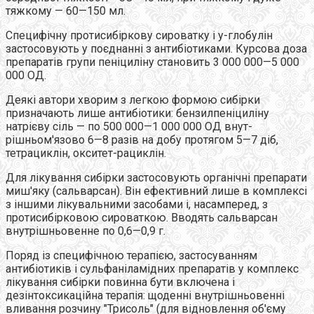
тяжкому — 60—150 мл.
Специфічну протисибіркову сироватку і у-глобулін
застосовують у поєднанні з антибіотиками. Курсова доза
препаратів групи пеніциліну становить 3 000 000—5 000
000 ОД.
Деякі автори хворим з легкою формою сибірки
призначають лише антибіотики: бензилпеніциліну
натрієву сіль — по 500 000—1 000 000 ОД внут-
рішньом'язово 6—8 разів на добу протягом 5—7 діб,
тетрациклін, окситет-рациклін.
Для лікування сибірки застосовують органічні препарати
миш'яку (сальварсан). Він ефективний лише в комплексі
з іншими лікувальними засобами і, насамперед, з
протисибірковою сироваткою. Вводять сальварсан
внутрішньовенне по 0,6—0,9 г.
Поряд із специфічною терапією, застосуванням
антибіотиків і сульфаніламідних препаратів у комплекс
лікування сибірки повинна бути включена і
дезінтоксикаційна терапія: щоденні внутрішньовенні
вливання розчину "Трисоль" (для відновлення об'єму