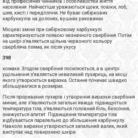
від професійних чинників і особливостей життя
населення. Найчастіше уражаються щоки, повіки, лоб,
шия, кисті і передпліччя. Не буває сибіркових
карбункулів на долонях, вушних раковинах.
Місцеві зміни при сибірковому карбункулі
характеризуються появою незначного свербіння. Потім
на шкірі з'являється щільна червоного кольору
свербляча пляма, як після укусу
398
комахи. Згодом свербіння посилюється, а в центрі
ущільнення з'являється невеликий пухирець, на місці
якого утворюється виразка. Остання починає швидко
збільшуватися в розмірах.
Після проривання пухирів і утворення виразки свербіння
минає, але з'являються загальні явища: підвищується
температура тіла, з'являються головний біль, безсоння,
знижується апетит. Підвищення температури тіла
відбувається паралельно до збільшення карбункулу.
Навколо виразки утворюється запальний валик, який
виступає над поверхнею шкіри.