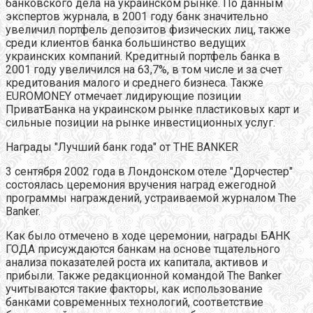
банковского дела на украинском рынке. По данным
экспертов журнала, в 2001 году банк значительно
увеличил портфель депозитов физических лиц, также
среди клиентов банка большинство ведущих
украинских компаний. Кредитный портфель банка в
2001 году увеличился на 63,7%, в том числе и за счет
кредитования малого и среднего бизнеса. Также
EUROMONEY отмечает лидирующие позиции
ПриватБанка на украинском рынке пластиковых карт и
сильные позиции на рынке инвестиционных услуг.
Награды "Лучший банк года" от THE BANKER
3 сентября 2002 года в Лондонском отеле "Дорчестер"
состоялась церемония вручения наград ежегодной
программы награждений, устраиваемой журналом The
Banker.
Как было отмечено в ходе церемонии, награды БАНК
ГОДА присуждаются банкам на основе тщательного
анализа показателей роста их капитала, активов и
прибыли. Также редакционной командой The Banker
учитываются такие факторы, как использование
банками современных технологий, соответствие