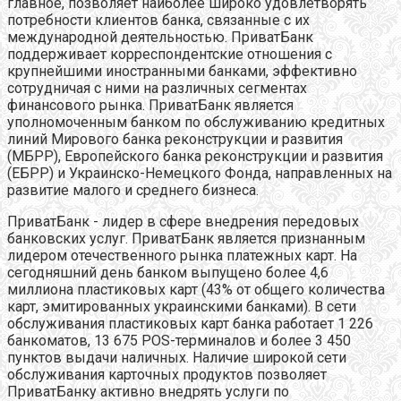
главное, позволяет наиболее широко удовлетворять
потребности клиентов банка, связанные с их
международной деятельностью. ПриватБанк
поддерживает корреспондентские отношения с
крупнейшими иностранными банками, эффективно
сотрудничая с ними на различных сегментах
финансового рынка. ПриватБанк является
уполномоченным банком по обслуживанию кредитных
линий Мирового банка реконструкции и развития
(МБРР), Европейского банка реконструкции и развития
(ЕБРР) и Украинско-Немецкого Фонда, направленных на
развитие малого и среднего бизнеса.
ПриватБанк - лидер в сфере внедрения передовых
банковских услуг. ПриватБанк является признанным
лидером отечественного рынка платежных карт. На
сегодняшний день банком выпущено более 4,6
миллиона пластиковых карт (43% от общего количества
карт, эмитированных украинскими банками). В сети
обслуживания пластиковых карт банка работает 1 226
банкоматов, 13 675 POS-терминалов и более 3 450
пунктов выдачи наличных. Наличие широкой сети
обслуживания карточных продуктов позволяет
ПриватБанку активно внедрять услуги по