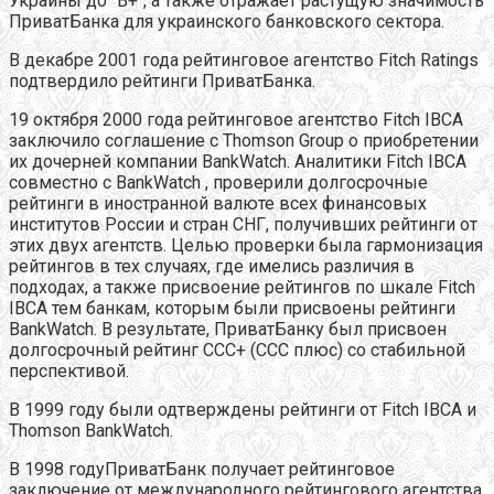
Украины до "B+", а также отражает растущую значимость
ПриватБанка для украинского банковского сектора.
В декабре 2001 года рейтинговое агентство Fitch Ratings
подтвердило рейтинги ПриватБанка.
19 октября 2000 года рейтинговое агентство Fitch IBCA
заключило соглашение с Thomson Group о приобретении
их дочерней компании BankWatch. Аналитики Fitch IBCA
совместно с BankWatch , проверили долгосрочные
рейтинги в иностранной валюте всех финансовых
институтов России и стран СНГ, получивших рейтинги от
этих двух агентств. Целью проверки была гармонизация
рейтингов в тех случаях, где имелись различия в
подходах, а также присвоение рейтингов по шкале Fitch
IBCA тем банкам, которым были присвоены рейтинги
BankWatch. В результате, ПриватБанку был присвоен
долгосрочный рейтинг ССС+ (ССС плюс) со стабильной
перспективой.
В 1999 году были одтверждены рейтинги от Fitch IBCA и
Thomson BankWatch.
В 1998 годуПриватБанк получает рейтинговое
заключение от международного рейтингового агентства