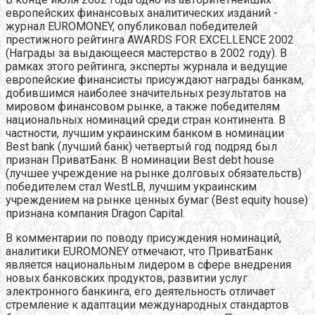
европейских финансовых аналитических изданий -
журнал EUROMONEY, опубликовал победителей
престижного рейтинга AWARDS FOR EXCELLENCE 2002
(Награды за выдающееся мастерство в 2002 году). В
рамках этого рейтинга, эксперты журнала и ведущие
европейские финансисты присуждают награды банкам,
добившимся наиболее значительных результатов на
мировом финансовом рынке, а также победителям
национальных номинаций среди стран континента. В
частности, лучшим украинским банком в номинации
Best bank (лучший банк) четвертый год подряд был
признан ПриватБанк. В номинации Best debt house
(лучшее учреждение на рынке долговых обязательств)
победителем стал WestLB, лучшим украинским
учреждением на рынке ценных бумаг (Best equity house)
признана компания Dragon Capital.
В комментарии по поводу присуждения номинаций,
аналитики EUROMONEY отмечают, что ПриватБанк
является национальным лидером в сфере внедрения
новых банковских продуктов, развитии услуг
электронного банкинга, его деятельность отличает
стремление к адаптации международных стандартов