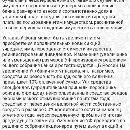
бумагами и нематериальными активами. В случае, если
имущество передается акционером в пользование
банка, размер его взноса и соответственно доля в
уставном фонде определяются исходя из арендной
платы за пользование этим имуществом, рассчитанной
за весь период нахождения имущества в пользовании.
Уставный фонд может быть увеличен путем
приобретения дополнительных новых акций
учредителями, переоценки стоимости имущества,
реинвестирования дивидендов. Изменения (увеличение
или уменьшение) размеров УФ производятся решением
общего собрания банка и регистрируются ЦБ России. На
увеличение УФ банки могут направлять, например,
средства из резервного фонда, если его величина
превышает 10% оплаченной суммы УФ; средства
спецфондов (учредительская прибыль, переоценка
основных фондов); неиспользованные средства фондов
экономического стимулирования по итогам года;
средства от переоценки валютной части собственных
средств в размере 50% кредитового остатка на конец
отчетного года; нераспределенную прибыль по итогам
предыдущего года и др. Уменьшение УФ проводится по
решению собрания акционеров путем выкупа акций и