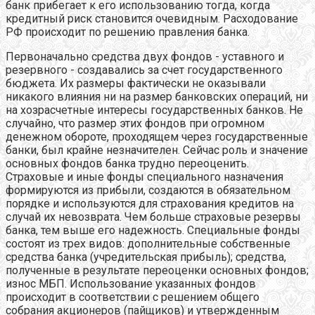
банк прибегает к его использованию тогда, когда
кредитный риск становится очевидным. Расходование
РФ происходит по решению правления банка.
Первоначально средства двух фондов - уставного и
резервного - создавались за счет государственного
бюджета. Их размеры фактически не оказывали
никакого влияния ни на размер банковских операций, ни
на хозрасчетные интересы государственных банков. Не
случайно, что размер этих фондов при огромном
денежном обороте, проходящем через государственные
банки, был крайне незначителен. Сейчас роль и значение
основных фондов банка трудно переоценить.
Страховые и иные фонды специального назначения
формируются из прибыли, создаются в обязательном
порядке и используются для страхования кредитов на
случай их невозврата. Чем больше страховые резервы
банка, тем выше его надежность. Специальные фонды
состоят из трех видов: дополнительные собственные
средства банка (учредительская прибыль); средства,
полученные в результате переоценки основных фондов;
износ МБП. Использование указанных фондов
происходит в соответствии с решением общего
собрания акционеров (пайщиков) и утвержденным