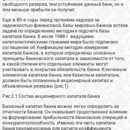
свободного резерва, тем устойчивее данный банк, но и
тем меньше прибыли он получит.
Еще в 80-е годы перед органами надзора за
надежностью финансовой, базы мировых банков встала
задача по определению методики подсчета базы
капитала банка. В июле 1988 г. ведущими
капиталистическими странами мира было подписано
соглашение об Унификации методик измерения
капитала банков, в котором определены основные
принципы банковского капитала в зависимости от того,
в какой степени его отдельные элементы могут
участвовать в покрытии обязательств банка. Ключевым
элементом капитала банка, или базисным капиталом,
должен быть оплаченный акционерный капитал и
объявленные резервы (рис.1).
Рис.2.1 Состав акционерного капитала банка
Базисный капитал банка можно легко определить из
отчетности банков. Он оказывает существенное влияние
на формирование прибыльности банковских операций и
конкурентоспособность. Именно эта часть капитала
банка рекомендована для расчета коэффициента