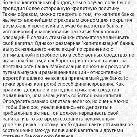
больше капитальных фондов, чем в случае, если бы он
проводил более осторожную кредитную политику.
Таким образом, можно говорить о том, что капитал банка
является важнейшим страховым фондом для покрытия
возможных претензий в случае банкротства банка и
источником финансирования развития банковских
операций. В связи с этим банки стремятся увеличивать
свой капитал. Однако чрезмерная "капитализация" банка,
выпуск излишнего числа акций по сравнению с
оптимальной потребностью в собственных средствах не
являются благом, а наоборот отрицательно влияют на
деятельность банка. Мобилизация денежных ресурсов
путем выпуска и размещения акций - относительно
дорогой и далеко не всегда приемлемый для банка (с
точки зрения контроля) способ финансирования. Как
правило, дешевле и выгоднее привлечь средства
вкладчиков, чем наращивать собственный капитал.
Определить размер капитала нелегко, но очень важно.
Чтобы банк рос, увеличивались его депозиты и
прибыльные активы, он должен наращивать свой
капитал и в то же время сохранить неизменным
уровень риска. Поэтому необходимо найти оптимальное
соотношение между величиной капитала и другими
статьями банковского баланса.