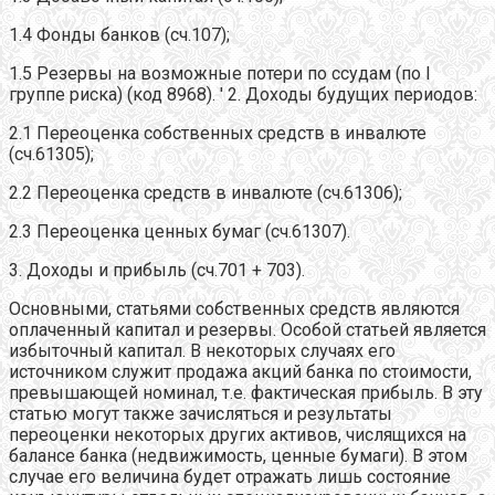
1.4 Фонды банков (сч.107);
1.5 Резервы на возможные потери по ссудам (по I
группе риска) (код 8968). ' 2. Доходы будущих периодов:
2.1 Переоценка собственных средств в инвалюте
(сч.61305);
2.2 Переоценка средств в инвалюте (сч.61306);
2.3 Переоценка ценных бумаг (сч.61307).
3. Доходы и прибыль (сч.701 + 703).
Основными, статьями собственных средств являются
оплаченный капитал и резервы. Особой статьей является
избыточный капитал. В некоторых случаях его
источником служит продажа акций банка по стоимости,
превышающей номинал, т.е. фактическая прибыль. В эту
статью могут также зачисляться и результаты
переоценки некоторых других активов, числящихся на
балансе банка (недвижимость, ценные бумаги). В этом
случае его величина будет отражать лишь состояние