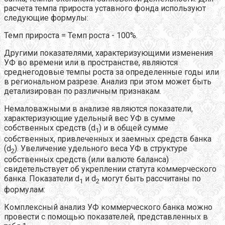
расчета темпа прироста уставного фонда используют
следующие формулы:
Темп прироста = Темп роста - 100%.
Другими показателями, характеризующими изменения
УФ во времени или в пространстве, являются
среднегодовые темпы роста за определенные годы или
в региональном разрезе. Анализ при этом может быть
детализирован по различным признакам.
Немаловажными в анализе являются показатели,
характеризующие удельный вес УФ в сумме
собственных средств (d
) и в общей сумме
1
собственных, привлеченных и заемных средств банка
(d
). Увеличение удельного веса УФ в структуре
2
собственных средств (или валюте баланса)
свидетельствует об укреплении статута коммерческого
банка. Показатели d
и d
могут быть рассчитаны по
1
2
формулам:
Комплексный анализ УФ коммерческого банка можно
провести с помощью показателей, представленных в