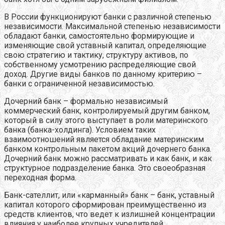
В России функционируют банки с различной степенью
независимости. Максимальной степенью независимости
обладают банки, самостоятельно формирующие и
изменяющие свой уставный капитал, определяющие
свою стратегию и тактику, структуру активов, по
собственному усмотрению распределяющие свой
доход. Другие виды банков по данному критерию –
банки с ограниченной независимостью.
Дочерний банк – формально независимый
коммерческий банк, контролируемый другим банком,
который в силу этого выступает в роли материнского
банка (банка-холдинга). Условием таких
взаимоотношений является обладание материнским
банком контрольным пакетом акций дочернего банка.
Дочерний банк можно рассматривать и как банк, и как
структурное подразделение банка. Это своеобразная
переходная форма.
Банк-сателлит, или «карманный» банк – банк, уставный
капитал которого сформирован преимущественно из
средств клиентов, что ведет к излишней концентрации
влияния у наиболее крупных учредителей,