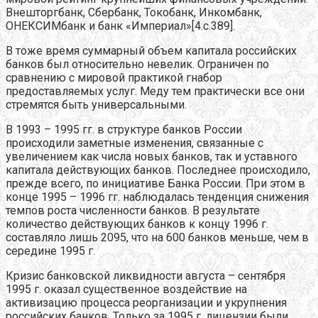
Внешторгбанк, Сбербанк, Токобанк, Инкомбанк,
ОНЕКСИМбанк и банк «Империал»[4.c.389].
В тоже время суммарный объем капитала российских
банков был относительно невелик. Ограничен по
сравнению с мировой практикой гнабор
предоставляемых услуг. Меду тем практически все они
стремятся быть универсальными.
В 1993 – 1995 гг. в структуре банков России
происходили заметные изменения, связанные с
увеличением как числа новых банков, так и уставного
капитала действующих банков. Последнее происходило,
прежде всего, по инициативе Банка России. При этом в
конце 1995 – 1996 гг. наблюдалась тенденция снижения
темпов роста численности банков. В результате
количество действующих банков к концу 1996 г.
составляло лишь 2095, что на 600 банков меньше, чем в
середине 1995 г.
Кризис банковской ликвидности августа – сентября
1995 г. оказал существенное воздействие на
активизацию процесса реорганизации и укрупнения
российских банков. Только за 1995 г. лицензии были