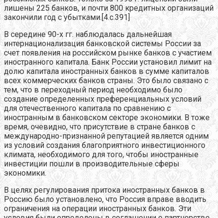
лишены 225 банков, и почти 800 кредитных организаций
закончили год с убытками.[4.c.391]
В середине 90-х гг. наблюдалась дальнейшая
интернационализация банковской системы России за
счет появления на российском рынке банков с участием
иностранного капитала. Банк России установил лимит на
долю капитала иностранных банков в сумме капиталов
всех коммерческих банков страны. Это было связано с
тем, что в переходный период необходимо было
создание определенных преференциальных условий
для отечественного капитала по сравнению с
иностранным в банковском секторе экономики. В тоже
время, очевидно, что присутствие в стране банков с
международно-признанной репутацией является одним
из условий создания благоприятного инвестиционного
климата, необходимого для того, чтобы иностранные
инвестиции пошли в производительные сферы
экономики.
В целях регулирования притока иностранных банков в
Россию было установлено, что Россия вправе вводить
ограничения на операции иностранных банков. Эти
условия были определены в соглашении о партнерстве