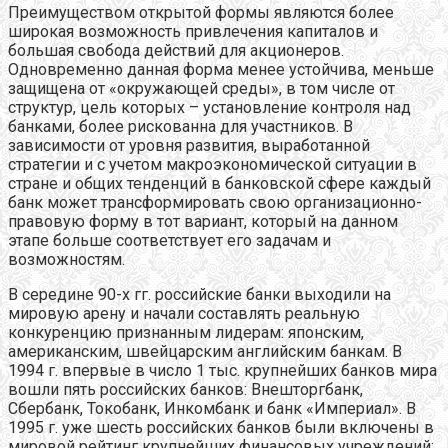
Преимуществом открытой формы являются более
широкая возможность привлечения капиталов и
большая свобода действий для акционеров.
Одновременно данная форма менее устойчива, меньше
защищена от «окружающей среды», в том числе от
структур, цель которых – установление контроля над
банками, более рискованна для участников. В
зависимости от уровня развития, выработанной
стратегии и с учетом макроэкономической ситуации в
стране и общих тенденций в банковской сфере каждый
банк может трансформировать свою организационно-
правовую форму в тот вариант, который на данном
этапе больше соответствует его задачам и
возможностям.
В середине 90-х гг. российские банки выходили на
мировую арену и начали составлять реальную
конкуренцию признанным лидерам: японским,
американским, швейцарским английским банкам. В
1994 г. впервые в число 1 тыс. крупнейших банков мира
вошли пять российских банков: Внешторгбанк,
Сбербанк, Токобанк, Инкомбанк и банк «Империал». В
1995 г. уже шесть российских банков были включены в
мировой рейтинг крупнейших финансовых учреждений: