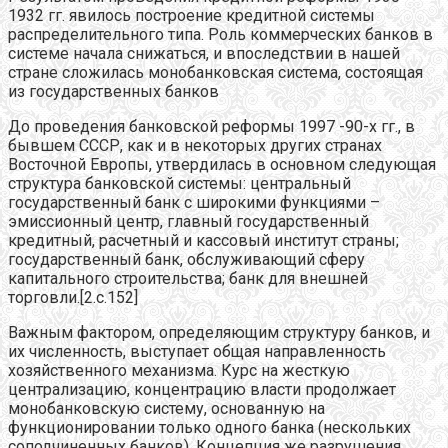
1932 гг. явилось построение кредитной системы
распределительного типа. Роль коммерческих банков в
системе начала снижаться, и впоследствии в нашей
стране сложилась монобанковская система, состоящая
из государственных банков
До проведения банковской реформы 1997 -90-х гг., в
бывшем СССР, как и в некоторых других странах
Восточной Европы, утвердилась в основном следующая
структура банковской системы: центральный
государственный банк с широкими функциями –
эмиссионный центр, главный государственный
кредитный, расчетный и кассовый институт страны;
государственный банк, обслуживающий сферу
капитального строительства; банк для внешней
торговли.[2.c.152]
Важным фактором, определяющим структуру банков, и
их численность, выступает общая направленность
хозяйственного механизма. Курс на жесткую
централизацию, концентрацию власти продолжает
монобанковскую систему, основанную на
функционировании только одного банка (нескольких
соподчиненных банков). Концепция же разрушения