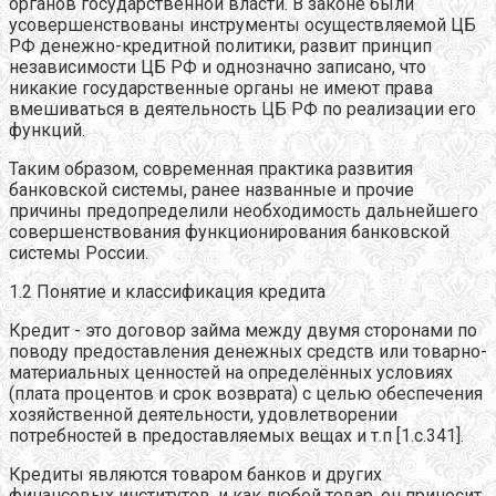
органов государственной власти. В законе были
усовершенствованы инструменты осуществляемой ЦБ
РФ денежно-кредитной политики, развит принцип
независимости ЦБ РФ и однозначно записано, что
никакие государственные органы не имеют права
вмешиваться в деятельность ЦБ РФ по реализации его
функций.
Таким образом, современная практика развития
банковской системы, ранее названные и прочие
причины предопределили необходимость дальнейшего
совершенствования функционирования банковской
системы России.
1.2 Понятие и классификация кредита
Кредит - это договор займа между двумя сторонами по
поводу предоставления денежных средств или товарно-
материальных ценностей на определённых условиях
(плата процентов и срок возврата) с целью обеспечения
хозяйственной деятельности, удовлетворении
потребностей в предоставляемых вещах и т.п [1.c.341].
Кредиты являются товаром банков и других
финансовых институтов, и как любой товар, он приносит