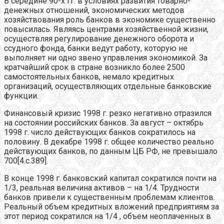
В середине 90-х гг. в условиях развития товарно-
денежных отношений, экономических методов
хозяйствования роль банков в экономике существенно
повысилась. Являясь центрами хозяйственной жизни,
осуществляя регулирование денежного оборота и
ссудного фонда, банки ведут работу, которую не
выполняет ни одно звено управления экономикой. За
кратчайший срок в стране возникло более 2500
самостоятельных банков, немало кредитных
организаций, осуществляющих отдельные банковские
функции.
Финансовый кризис 1998 г. резко негативно отразился
на состоянии российских банков. За август – октябрь
1998 г. число действующих банков сократилось на
половину. В декабре 1998 г. общее количество реально
действующих банков, по данным ЦБ РФ, не превышало
700[4.c.389].
В конце 1998 г. банковский капитал сократился почти на
1/3, реальная величина активов – на 1/4. Трудности
банков привели к существенным проблемам клиентов.
Реальный объем кредитных вложений предприятиям за
этот период сократился на 1/4 , объем неоплаченных в