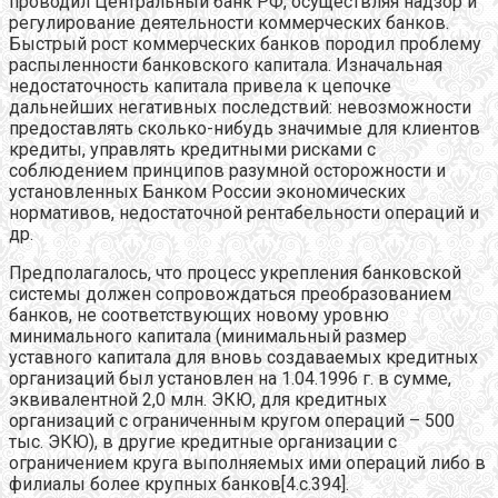
проводил Центральный банк РФ, осуществляя надзор и
регулирование деятельности коммерческих банков.
Быстрый рост коммерческих банков породил проблему
распыленности банковского капитала. Изначальная
недостаточность капитала привела к цепочке
дальнейших негативных последствий: невозможности
предоставлять сколько-нибудь значимые для клиентов
кредиты, управлять кредитными рисками с
соблюдением принципов разумной осторожности и
установленных Банком России экономических
нормативов, недостаточной рентабельности операций и
др.
Предполагалось, что процесс укрепления банковской
системы должен сопровождаться преобразованием
банков, не соответствующих новому уровню
минимального капитала (минимальный размер
уставного капитала для вновь создаваемых кредитных
организаций был установлен на 1.04.1996 г. в сумме,
эквивалентной 2,0 млн. ЭКЮ, для кредитных
организаций с ограниченным кругом операций – 500
тыс. ЭКЮ), в другие кредитные организации с
ограничением круга выполняемых ими операций либо в
филиалы более крупных банков[4.c.394].