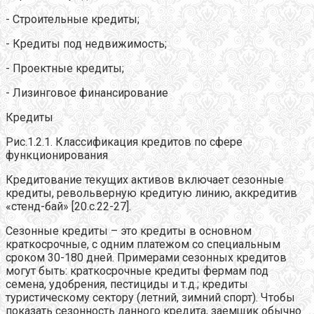
- Строительные кредиты;
- Кредиты под недвижимость;
- Проектные кредиты;
- Лизинговое финансирование
Кредиты
Рис.1.2.1. Классификация кредитов по сфере
функционирования
Кредитование текущих активов включает сезонные
кредиты, револьверную кредитую линию, аккредитив
«стенд-бай» [20.c.22-27].
Сезонные кредиты – это кредиты в основном
краткосрочные, с одним платежом со специальным
сроком 30-180 дней. Примерами сезонных кредитов
могут быть: краткосрочные кредиты фермам под
семена, удобрения, пестициды и т.д.; кредиты
туристическому сектору (летний, зимний спорт). Чтобы
показать сезонность данного кредита, заемщик обычно